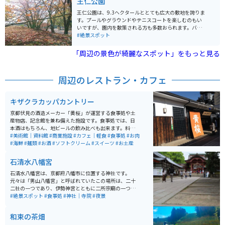
王仁公園
います。宮中の四方拝で遥拝されるこの神社は、ツーリ
ングやバイクで訪れた旅行者にも人気の場所です。
王仁公園は、9.3ヘクタールととても広大の敷地を誇りま
す。プールやグラウンドやテニスコートを楽しむのもい
いですが、園内を散策される方も多数おられます。バイ
ク置き場は広く屋根があり、雨の時に雨具を乾かすライ
#絶景スポット
ダーが多く出没します。
「周辺の景色が綺麗なスポット」をもっと見る
周辺のレストラン・カフェ
キザクラカッパカントリー
京都伏見の酒造メーカー「黄桜」が運営する食事処や土
産物店、記念館を兼ね備えた施設です。食事処では、日
本酒はもちろん、地ビールの飲み比べも出来ます。料理
もとっても美味しくて、特にかす汁は絶品です。飲んで
#美術館｜資料館
#商業施設
#カフェ｜軽食
#食事処
#お肉
食べて、お土産も買える、伏見の酒蔵観光の際は、是非
#海鮮
#麺類
#お酒
#ソフトクリーム
#スイーツ
#お土産
立ち寄ってみてください。
石清水八幡宮
石清水八幡宮は、京都府八幡市に位置する神社です。
元々は「男山八幡宮」と呼ばれていたこの場所は、二十
二社の一つであり、伊勢神宮とともに二所宗廟の一つと
なっています。 旧社格は官幣大社で、現在は神社本庁の
#絶景スポット
#食事処
#神社｜寺院
#夜景
別表神社となっています。また、宇佐神宮・筥崎宮また
は鶴岡八幡宮とともに、日本三大八幡宮の一つとされて
和束の茶畑
います。宮中の四方拝で遥拝されるこの神社は、ツーリ