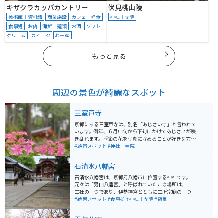
キザクラカッパカントリー
伏見桃山陵
美術館｜資料館
商業施設
カフェ｜軽食
神社｜寺院
食事処
お肉
海鮮
麺類
お酒
ソフト
クリーム
スイーツ
お土産
もっと見る
周辺の景色が綺麗なスポット
三室戸寺
京都にある三室戸寺は、別名「あじさい寺」と言われて
います。例年、６月中旬から下旬にかけてあじさいが咲
き乱れます。季節の花を写真に収めることが好きな方に
は特にオススメです！ただ、三室戸寺周辺の道は少し狭
#絶景スポット
#神社｜寺院
いので、車で来訪される方は注意が必要です。
石清水八幡宮
石清水八幡宮は、京都府八幡市に位置する神社です。
元々は「男山八幡宮」と呼ばれていたこの場所は、二十
二社の一つであり、伊勢神宮とともに二所宗廟の一つと
なっています。 旧社格は官幣大社で、現在は神社本庁の
#絶景スポット
#食事処
#神社｜寺院
#夜景
別表神社となっています。また、宇佐神宮・筥崎宮また
は鶴岡八幡宮とともに、日本三大八幡宮の一つとされて