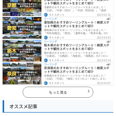
ットや観光スポットをまとめて紹介
京都府のおすすめツーリングルートをまとめました！
「北部」「中部（郊外）」「中部（市街地）」「南部」
の4つのルート紹介します。古い町並みや神社仏閣、自然
モトスポット
2023-03-31
に囲まれた風光明媚なスポットが数多く存在し、様々な
ツーリング
0
楽しみ方ができます。バイクで京都府にツーリングに行
愛知県のおすすめツーリングルート！絶景スポ
く際は参考にしてください。
ットや観光スポットをまとめて紹介
愛知県のおすすめツーリングルートをまとめました！
「市街地周辺」「東部」「渥美半島」「知多半島」の4つ
のルート紹介します。名古屋周辺の栄えたスポットから
モトスポット
2023-03-03
山、海、美術館なども多数あり、自然・歴史・文化を満
ツーリング
0
喫するツーリングができます。バイクで愛知県にツーリ
栃木県のおすすめツーリングルート！絶景スポ
ングに行く際は参考にしてください。
ットや観光スポットをまとめて紹介
栃木県のおすすめツーリングルートをまとめました！
「北東部」「北西部」「南東部」「南西部」の4つのルー
ト紹介します。日本を代表する神社や広大な山や滝、湖
モトスポット
2023-03-14
などを歴史や自然を満喫するツーリングができます。バ
ツーリング
0
イクで栃木県にツーリングに行く際は参考にしてくださ
奈良県のおすすめツーリングルート！絶景スポ
い。
ットや観光スポットをまとめて紹介
奈良県のおすすめツーリングルートをまとめました！
「北部」「中部」「南部」の3つのルート紹介します。歴
史のある神社寺院が多数あり、自然豊かや山々、グルメ
モトスポット
2023-03-07
を満喫するツーリングができます。バイクで奈良県にツ
ーリングに行く際は参考にしてください。
もっと見る
オススメ記事