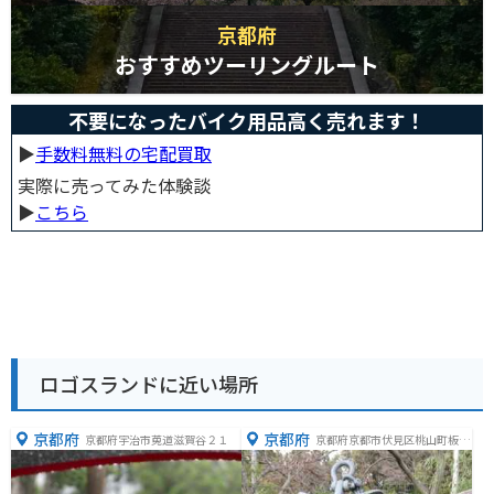
京都府
おすすめツーリングルート
不要になったバイク用品高く売れます！
▶︎
手数料無料の宅配買取
実際に売ってみた体験談
▶︎
こちら
ロゴスランドに近い場所
京都府
京都府
京都府宇治市莵道滋賀谷２１
京都府京都市伏見区桃山町板倉
周防３２