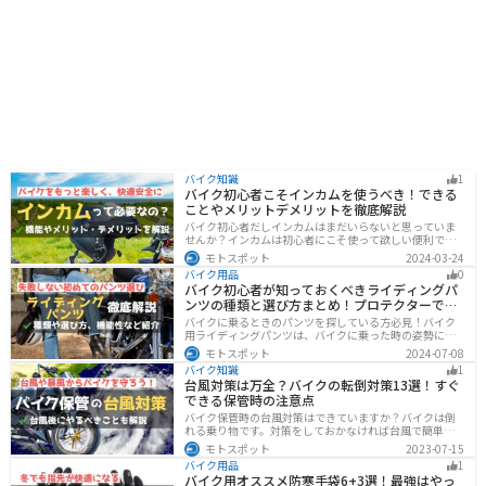
バイク知識
1
バイク初心者こそインカムを使うべき！できる
ことやメリットデメリットを徹底解説
バイク初心者だしインカムはまだいらないと思っていま
せんか？インカムは初心者にこそ使って欲しい便利で安
全に運転するための機器です。インカムでできることや
モトスポット
2024-03-24
メリットデメリットなどまとめましたので、気になって
バイク用品
0
いる人はぜひ参考にしてください。
バイク初心者が知っておくべきライディングパ
ンツの種類と選び方まとめ！プロテクターで脚
を守ろう
バイクに乗るときのパンツを探している方必見！バイク
用ライディングパンツは、バイクに乗った時の姿勢に最
適化されているので快適にバイクに乗ることができま
モトスポット
2024-07-08
す。プロテクター内蔵で安全性も高くなります。この記事
バイク知識
1
ではパンツの選び方や種類など初心者が知っておくべき
台風対策は万全？バイクの転倒対策13選！すぐ
ことをまとめました。
できる保管時の注意点
バイク保管時の台風対策はできていますか？バイクは倒
れる乗り物です。対策をしておかなければ台風で簡単に
倒れてしまいます。大切な愛車に傷がつく前にしっかり
モトスポット
2023-07-15
と対策しておきましょう。初心者でも簡単にできる台風
バイク用品
1
対策を紹介します。台風後にやるべきこともまとめてあ
バイク用オススメ防寒手袋6+3選！最強はやっ
るので、参考にしてください。