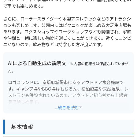
で雨でも楽しめます。
さらに、ローラースライダーや木製アスレチックなどのアトラクシ
ョンも楽しめます。公園内にはピクニックが楽しめる大芝生広場も
あります。ログスショップやワークショップなども開催され、家族
や仲間と一緒に楽しい時間を過ごすことができます。近くにコンビ
ニがないので、飲み物などは持参した方が良いです。
AIによる自動生成の説明文
※内容の正確性は保証されていませ
ん。
ロゴスランドは、京都府城陽市にあるアウトドア複合施設で
す。キャンプ場やBBQ場はもちろん、宿泊施設や天然温泉、レ
ストランも併設されているので、アウトドア初心者から上級者
まで楽しめます。
...続きを読む
広大な敷地内には、様々なタイプのキャンプサイトがあり、テ
ントサウナやグランピングなど、個性的なアウトドア体験もで
基本情報
きます。遊具広場やドッグランもあるので、家族連れにもおす
すめです。