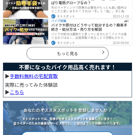
ぱり電熱グローブなの？
冬のライディングで防寒の必要性がもっとも高い箇所は
どこだと思いますか？ それは「手」と「指」。手と指が
冷えてしまうと、防寒ジャケットをいくら着込んでも寒
モトスポット
2023-11-18
さから逃れることはできません。そんな防寒の要となる
バイク知識
0
オススメ防寒手袋を紹介します。
バイクや原付はどうやって処分するの？廃車手
続き・処分方法・売り方を解説
バイクの処分は面倒だと思っていませんか？バイクは捨
てるのではなく、出張買取で売ることで手間もかからず
お金にできます。売る以外の選択肢も含めて処分方法を
モトスポット
2024-09-04
まとめていますので、バイクを処分しようとしている人
は参考にしてください。
もっと見る
不要になったバイク用品高く売れます！
▶︎
手数料無料の宅配買取
実際に売ってみた体験談
▶︎
こちら
あなたのオススメスポットを登録しませんか？
モトスポットでは、皆様からオススメスポットを募集しています！
全ライダーのための最高なサービス作りに、ご協力よろしくお願いいたします。