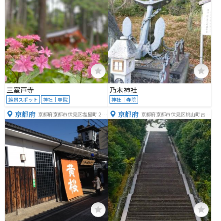
三室戸寺
乃木神社
絶景スポット
神社｜寺院
神社｜寺院
京都府
京都府
京都府京都市伏見区塩屋町２２
京都府京都市伏見区桃山町古城
８
山