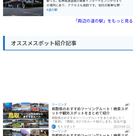
駅です。名神高速道路の栗東インターチェンジからすぐ
の場所にあり、アクセスも抜群です。 地元の新鮮な野菜
や果物が並ぶ農産物直売所は、道の駅の人気スポットで
#道の駅
す。とくに近江牛は有名なので、ぜひ味わってみてくだ
さい。レストランでは、近江牛を使った料理や地元の食
「周辺の道の駅」をもっと見る
材を使った料理が楽しめます。 バイクで訪れる場合、道
の駅には広い駐車場が完備されているので安心です。ま
た、周辺には、琵琶湖や比叡山など、ツーリングに最適
なスポットがたくさんあります。道の駅を拠点に、滋賀
オススメスポット紹介記事
県観光を楽しんでみてはいかがでしょうか。
ツーリング
0
鳥取県のおすすめツーリングルート！絶景スポ
ットや観光スポットをまとめて紹介
鳥取県のおすすめツーリングルートをまとめました！
「東部」「西部」の2つのルート紹介します。砂丘や温泉
地、歴史ある城跡など魅力溢れるスポットが多数あるの
モトスポット
2023-04-12
で楽しめます。バイクで鳥取県にツーリングに行く際は
ツーリング
0
参考にしてください。
京都府のおすすめツーリングルート！絶景スポ