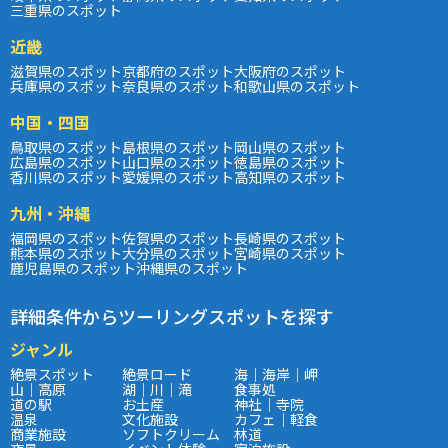
三重県のスポット
近畿
滋賀県のスポット
京都府のスポット
大阪府のスポット
兵庫県のスポット
奈良県のスポット
和歌山県のスポット
中国・四国
鳥取県のスポット
島根県のスポット
岡山県のスポット
広島県のスポット
山口県のスポット
徳島県のスポット
香川県のスポット
愛媛県のスポット
高知県のスポット
九州・沖縄
福岡県のスポット
佐賀県のスポット
長崎県のスポット
熊本県のスポット
大分県のスポット
宮崎県のスポット
鹿児島県のスポット
沖縄県のスポット
詳細条件からツーリングスポットを探す
ジャンル
絶景スポット
絶景ロード
海｜海岸｜岬
山｜高原
湖｜川｜滝
食事処
道の駅
お土産
神社｜寺院
温泉
文化施設
カフェ｜軽食
商業施設
ソフトクリーム
林道