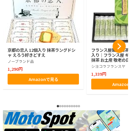
京都の恋人 12個入り 抹茶ラングドシ
フランス屋製菓 抹茶コ
ャ えろう好きどすえ
入り｜フランス屋 ギフ
抹茶 お土産 敬老の日
ノーブランド品
シヨコラフランスヤ
1,290円
1,339円
Amazonで見る
Amazo