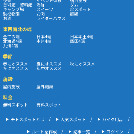
夜景
イベント体験
宿泊施設
美術館｜資料館
海鮮
ダム
キャンプ場
スイーツ
珍スポット
動植物園
お肉
麺類
お酒
ライダーハウス
東西南北の端
全ての端
日本4端
日本本土4端
北海道4端
本州4端
四国4端
九州4端
季節
春にオススメ
夏にオススメ
秋にオススメ
冬にオススメ
年中オススメ
施設
屋内施設
屋外施設
料金
無料スポット
有料スポット
モトスポットとは
人気スポット
バイク用品
ルートを作成
記事一覧
ログイン