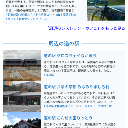
ングやバイクで訪れた旅行者にも人気の場所です。
京都を代表する、茶畑が所狭しと広がる自然豊かな土
地。抹茶を用いたスイーツやお蕎麦など、グルメも楽し
める。和束の茶畑を楽しんだ先に、狸の置物で有名な信
楽へもアクセスができ、奈良や伊賀などへも足を運べる
#商業施設
#絶景スポット
#絶景ロード
#山｜高原
#林道
ため、ツーリングやドライブの道選びにも困らない。
#カフェ｜軽食
#ソフトクリーム
「周辺のレストラン・カフェ」をもっと見る
周辺の道の駅
道の駅 クロスウェイなかまち
道の駅 クロスウェイなかまちは、奈良県の中部に位置す
る、自然豊かな道の駅です。地元の新鮮な野菜や果物が
販売されている直売所は、観光客に人気です。 特に、奈
良県産のブランドイチゴ「あすかルビー」や「古都華」
#道の駅
は、甘みが強く果汁たっぷりでおすすめです。 バイクで
訪れる際は、広々とした駐車場があるので安心です。道
道の駅 お茶の京都 みなみやましろ村
の駅周辺には、歴史的な寺院や美しい自然を楽しめるス
ポットが点在しているので、ツーリングの拠点としても
京都府でたった一つの村にある道の駅で、休日祝日はた
最適です。
くさんのお客さんであふれています。その道の駅では南
山城村の特産品であるお茶やお茶を使用したスイーツそ
の他にも新鮮な野菜を販売しています。そして、道の駅
#道の駅
#食事処
#ソフトクリーム
#スイーツ
#お土産
の中には食堂がありそこではお茶を使用した茶そばを食
べられます。
道の駅 こんぜの里りっとう
道の駅 こんぜの里りっとうは、滋賀県栗東市にある道の