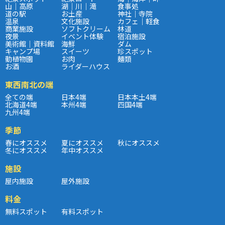
山｜高原
湖｜川｜滝
食事処
道の駅
お土産
神社｜寺院
温泉
文化施設
カフェ｜軽食
商業施設
ソフトクリーム
林道
夜景
イベント体験
宿泊施設
美術館｜資料館
海鮮
ダム
キャンプ場
スイーツ
珍スポット
動植物園
お肉
麺類
お酒
ライダーハウス
東西南北の端
全ての端
日本4端
日本本土4端
北海道4端
本州4端
四国4端
九州4端
季節
春にオススメ
夏にオススメ
秋にオススメ
冬にオススメ
年中オススメ
施設
屋内施設
屋外施設
料金
無料スポット
有料スポット