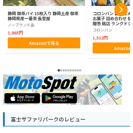
静岡 御茶パイ 15枚入り 静岡土産 御茶
コロンバン 富士山メ
静岡県産一番茶 長登屋
お菓子 詰め合わせ 個
贈答 銘店 ラングドシ
ノーブランド品
コロンバン
1,865円
1,512円
Amazonで見る
Amazo
富士サファリパークのレビュー