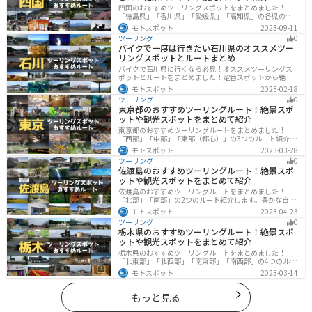
四国のおすすめツーリングスポットをまとめました！
「徳島県」「香川県」「愛媛県」「高知県」の各県の観
光地紹介します。自然豊かな山々や湖、温泉地が点在
モトスポット
2023-09-11
し、四季折々の景色を楽しめるスポットが多数ありま
ツーリング
0
す。バイクで四国にツーリングに行く際は参考にしてく
バイクで一度は行きたい石川県のオススメツー
ださい。
リングスポットとルートまとめ
バイクで石川県に行くなら必見！オススメツーリングス
ポットとルートをまとめました！定番スポットから絶景
スポット、温泉、海、グルメなど様々なジャンルで楽し
モトスポット
2023-02-18
めます。バイクで石川ツーリングに行こうと思っている
ツーリング
0
人は、参考にしてください。
東京都のおすすめツーリングルート！絶景スポ
ットや観光スポットをまとめて紹介
東京都のおすすめツーリングルートをまとめました！
「西部」「中部」「東部（都心）」の3つのルート紹介し
ます。西に行けば奥多摩の自然、東に行けば都心スポッ
モトスポット
2023-03-28
トと、自然も街も楽しめるスポットが多数あります。バ
ツーリング
0
イクで東京都にツーリングに行く際は参考にしてくださ
佐渡島のおすすめツーリングルート！絶景スポ
い。
ットや観光スポットをまとめて紹介
佐渡島のおすすめツーリングルートをまとめました！
「北部」「南部」の2つのルート紹介します。豊かな自然
と歴史的なスポット、トキなどの貴重な動物を見られる
モトスポット
2023-04-23
スポットが多数あります。バイクで佐渡島にツーリング
ツーリング
0
に行く際は参考にしてください。
栃木県のおすすめツーリングルート！絶景スポ
ットや観光スポットをまとめて紹介
栃木県のおすすめツーリングルートをまとめました！
「北東部」「北西部」「南東部」「南西部」の4つのルー
ト紹介します。日本を代表する神社や広大な山や滝、湖
モトスポット
2023-03-14
などを歴史や自然を満喫するツーリングができます。バ
イクで栃木県にツーリングに行く際は参考にしてくださ
い。
もっと見る