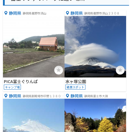
静岡県
静岡県
静岡県裾野市須山
静岡県裾野市須山２３０８
PICA富士ぐりんぱ
水ヶ塚公園
キャンプ場
絶景スポット
静岡県
静岡県
静岡県御殿場市印野１３８０
静岡県富士市大淵
−１５