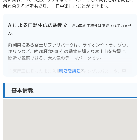
触れ合える場所もあり、一日中楽しむことができます。
AIによる自動生成の説明文
※内容の正確性は保証されていませ
ん。
静岡県にある富士サファリパークは、ライオンやトラ、ゾウ、
キリンなど、約70種類900点の動物を雄大な富士山を背景に、
間近で観察できる、大人気のテーマパークです。
...続きを読む
自家用車に乗ったまま入園できる「ジャングルバス」や、専用
バスに乗車して動物たちに餌をあげられる「スーパージャング
ルバス」など、様々な方法でサファリを楽しむことができま
基本情報
す。
バイクはサファリゾーンへの進入はできませんが、隣接する
「富士ミルクランド」に駐車して、徒歩でサファリパークに入
園できます。ミルクランドでは、動物とのふれあいや、乳製品
作り体験などが楽しめます。