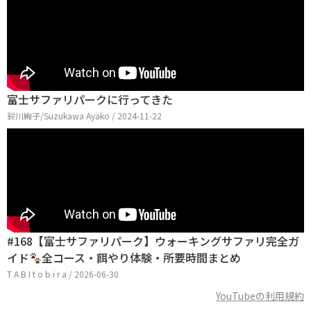
富士サファリパークに行ってきた
鈴川絢子/Suzukawa Ayako / 2024-11-22
#168【富士サファリパーク】ウォーキングサファリ完全ガ
イド
全コース・餌やり体験・所要時間まとめ
T A B I t o b i r a / 2026-06-30
YouTubeの利用規約