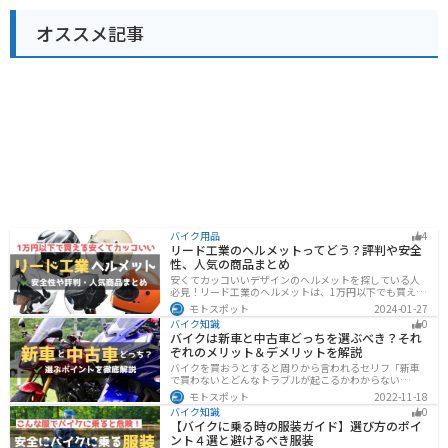
オススメ記事
バイク用品
4
リード工業のヘルメットってどう？評判や安全
性、人気の商品まとめ
安くてカッコいいデザインのヘルメットを探している人
必見！リード工業のヘルメットは、1万円以下でも買える
ヘルメットが多数あります。安全基準もしっかりクリア
モトスポット
2024-01-27
しており、安全性にも優れています。種類も豊富でカス
バイク知識
0
タム用のシールドもあるので、クールに決めたい人にオ
バイクは新車と中古車どっちを選ぶべき？それ
ススメです。
ぞれのメリット＆デメリットを解説
バイクを買おうとすると周りから言われるセリフ「新車
で買わないとどんなトラブルが起こるかわからない
ぞ！」「いやいや、どうせ転ぶんだから中古車で十分
モトスポット
2022-11-18
だ！」…いろんな意見があるから迷いますよね。でも新
バイク知識
0
車と中古車、どちらにも良い点と悪い点があるんです。
【バイクに乗る時の服装ガイド】選び方のポイ
それぞれの特徴について解説します。
ント４選と避けるべき服装