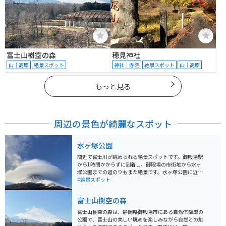
富士山樹空の森
穂見神社
山｜高原
絶景スポット
神社｜寺院
絶景スポット
山｜高原
もっと見る
周辺の景色が綺麗なスポット
水ヶ塚公園
間近で富士川が眺められる絶景スポットです。御殿場駅
から1時間かからずに到着し、御殿場の市街地から水ヶ
塚公園までの道のりもまた絶景です。水ヶ塚公園に近づ
くにつれ、鹿の群れもかなりの頻度で遭遇できますし、
#絶景スポット
近くにスノーパークイエティ（スキー場）もあります。
駐車場はとても広く、休憩ができます。
富士山樹空の森
富士山樹空の森は、静岡県御殿場市にある自然体験型の
公園で、富士山の美しい眺めを楽しみながら自然との触