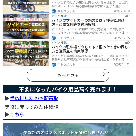
バイクに乗るときの服装に困っている方は必見！この記
事では、バイクに乗る際の服装や季節に応じた選択、避
けるべき服装について解説しています。実は、安全性だ
モトスポット
2024-09-18
けでなく、快適性も重要視することが大切です。この記
バイク知識
1
事を読めば、最適なバイクウェアを選ぶヒントが得られ
バイクのサイドカーの魅力とは？種類と選び
ます。
方・必要な免許を徹底解説！
バイクのサイドカーに興味がある方必見！この記事で
は、サイドカーの基本構造や種類、免許に関する法律、
メンテナンス方法を解説しています。実は、サイドカー
モトスポット
2025-02-15
は法律上、二輪車として扱われるため、排気量に応じた
バイク知識
0
二輪免許が必要です。この記事を読めば、サイドカーの
バイクの駐車場どうしてる？困ったときの探し
正しい楽しみ方がわかります。
方と注意点を徹底解説
バイクの駐車場に悩んでいる方は必見！この記事では排
気量別の駐車場選びや賃貸物件での対応策、防犯対策を
解説します。実は駐車場の種類やマナーを押さえるだけ
モトスポット
2025-01-21
で快適なバイクライフが実現可能です。記事を読み駐車
場探しのコツをぜひチェックしてください。
もっと見る
不要になったバイク用品高く売れます！
▶︎
手数料無料の宅配買取
実際に売ってみた体験談
▶︎
こちら
あなたのオススメスポットを登録しませんか？