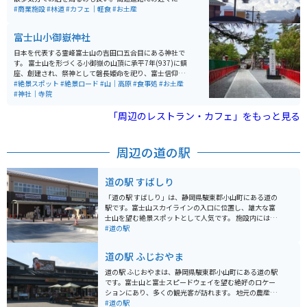
りますが、下道で行っても気持ちの良いドライブコース
#商業施設
#林道
#カフェ｜軽食
#お土産
になると思う。
富士山小御嶽神社
日本を代表する霊峰富士山の吉田口五合目にある神社で
す。 富士山を形づくる小御嶽の山頂に承平7年(937)に鎮
座、創建され、祭神として磐長姫命を祀り、富士信仰の
中心の大神として崇敬を集めてます。 景色はもちろん、
#絶景スポット
#絶景ロード
#山｜高原
#食事処
#お土産
ドライブやツーリングの安全祈願にいかがでしょうか。
#神社｜寺院
「周辺のレストラン・カフェ」をもっと見る
周辺の道の駅
道の駅 すばしり
「道の駅 すばしり」は、静岡県駿東郡小山町にある道の
駅です。富士山スカイラインの入口に位置し、雄大な富
士山を望む絶景スポットとして人気です。 施設内には、
地元の特産品を販売するショップやレストランがあり、
#道の駅
富士山麓の恵みを堪能できます。特に、富士山の湧水を
使用した「富士の恵み」というミネラルウォーターはお
道の駅 ふじおやま
すすめです。 バイクで訪れる場合、駐車場は広く停めや
すいので安心です。富士山スカイラインは、ワインディ
道の駅 ふじおやまは、静岡県駿東郡小山町にある道の駅
ングロードが続く絶景ルートなので、ツーリングにも最
です。富士山と富士スピードウェイを望む絶好のロケー
適です。 周辺には、富士スピードウェイや富士サファリ
ションにあり、多くの観光客が訪れます。 地元の農産物
パークなど、観光スポットも充実しています。ドライブ
や特産品を販売する直売所や、地元食材を使った料理が
#道の駅