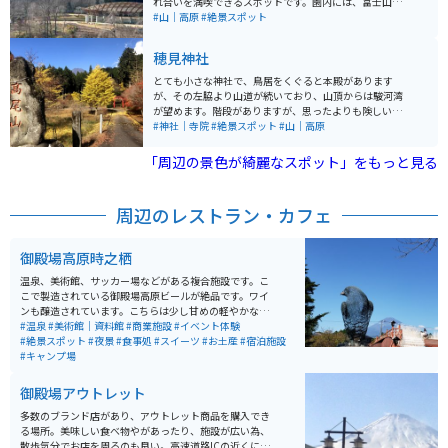
れ合いを満喫できるスポットです。園内には、富士山を
テーマにした展示がある「富士山天空シアター」や、自
#山｜高原
#絶景スポット
然観察を楽しむことができる遊歩道、アスレチック施設
が揃っています。富士山や自然に関するイベントやワー
穂見神社
クショップも定期的に開催され、富士山の自然や歴史を
学びながら楽しむことができます。 さらに、隣接するキ
とても小さな神社で、鳥居をくぐると本殿があります
ャンプ場やバーベキュー施設もあり、アウトドアを楽し
が、その左脇より山道が続いており、山頂からは駿河湾
みながら富士山の絶景を望むことができる贅沢な時間を
が望めます。階段がありますが、思ったよりも険しい道
過ごせる場所です。どの季節に行っても綺麗な富士山が
のりなので、山を登る場合はしっかりとした運動靴で行
#神社｜寺院
#絶景スポット
#山｜高原
見られるのでおすすめです！
くのをオススメします。秋の紅葉がとても綺麗です。
「周辺の景色が綺麗なスポット」をもっと見る
周辺のレストラン・カフェ
御殿場高原時之栖
温泉、美術館、サッカー場などがある複合施設です。こ
こで製造されている御殿場高原ビールが絶品です。ワイ
ンも醸造されています。こちらは少し甘めの軽やかな飲
み口で、ワイン初心者の方からでも気軽に楽しむことが
#温泉
#美術館｜資料館
#商業施設
#イベント体験
できます。宿泊施設もホテルからグランピングまで、利
#絶景スポット
#夜景
#食事処
#スイーツ
#お土産
#宿泊施設
用者のニーズに合わせて幅広く展開されています。おす
#キャンプ場
すめは『時之栖』です。温泉施設『気楽坊』が併設さ
れ、部屋からは富士山を眺めることができます。
御殿場アウトレット
多数のブランド店があり、アウトレット商品を購入でき
る場所。美味しい食べ物やがあったり、施設が広い為、
散歩気分でお店を周るのも良い。高速道路ICの近くにあ