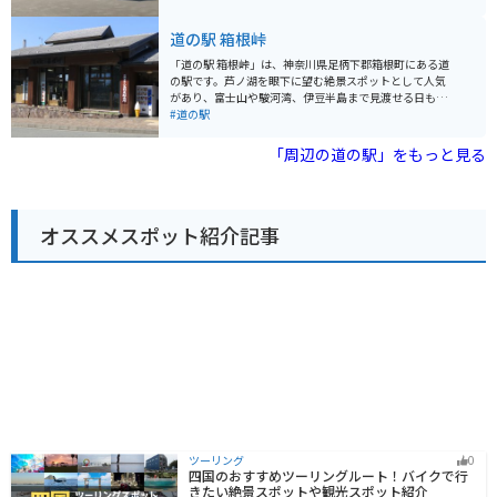
やツーリングの休憩に、ぜひ「道の駅 すばしり」に立ち
楽しめるレストラン、富士山を眺めながらゆったりと過
寄ってみてください。
ごせる足湯などがあります。バイクで訪れる場合、広く
道の駅 箱根峠
て駐輪しやすい駐車場があるので安心です。 周辺には、
富士スピードウェイや富士サファリパーク、富士山の絶
「道の駅 箱根峠」は、神奈川県足柄下郡箱根町にある道
景スポットである「ふじあざみライン」など、観光スポ
の駅です。芦ノ湖を眼下に望む絶景スポットとして人気
ットも充実しています。ふじあざみラインは、富士山ス
があり、富士山や駿河湾、伊豆半島まで見渡せる日もあ
カイラインとも呼ばれる有料道路で、富士山五合目まで
ります。 駅内には、地元の食材を使った食事処や、箱根
#道の駅
行くことができます。ワインディングロードとしても人
のお土産がそろうショップがあります。特におすすめ
気があり、多くのライダーが訪れます。 道の駅 ふじおや
は、ご当地グルメの「箱根山賊うどん」です。太くてコ
「周辺の道の駅」をもっと見る
まで休憩がてら、地元のグルメや特産品を堪能してみて
シのある麺と、地元産の野菜やキノコをたっぷり使った
はいかがでしょうか。
温かい一品です。 バイクで訪れる際は、駐車場からの眺
めが最高なので、ぜひ愛車を停めて絶景を楽しんでくだ
さい。また、周辺にはワインディングロードが続くた
オススメスポット紹介記事
め、ツーリングスポットとしてもおすすめです。 【その
他情報】 * 住所: 神奈川県足柄下郡箱根町箱根峠1-4 * 電
話番号: 0460-83-6122 * 営業時間: 9:00～17:00 (季節変
動あり) * 定休日: 年中無休 (施設により異なる場合あり)
ツーリング
0
四国のおすすめツーリングルート！バイクで行
きたい絶景スポットや観光スポット紹介