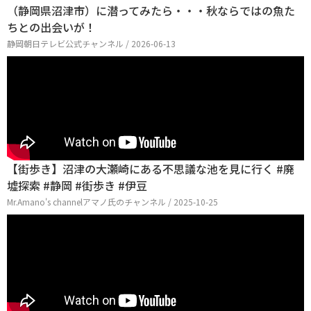
（静岡県沼津市）に潜ってみたら・・・秋ならではの魚た
ちとの出会いが！
静岡朝日テレビ公式チャンネル / 2026-06-13
【街歩き】沼津の大瀬崎にある不思議な池を見に行く #廃
墟探索 #静岡 #街歩き #伊豆
Mr.Amano's channelアマノ氏のチャンネル / 2025-10-25