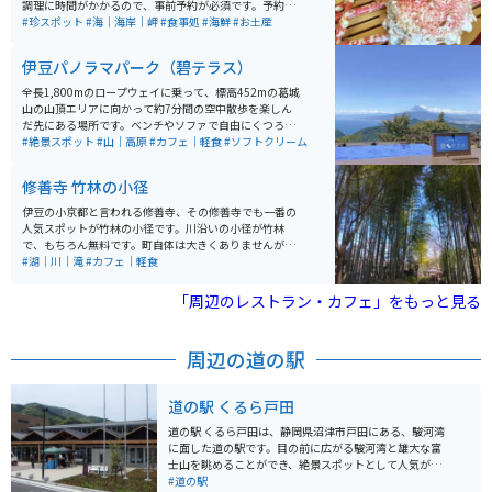
調理に時間がかかるので、事前予約が必須です。予約時
間に行って２階の食事処で待っていると、調理済の高足
#珍スポット
#海｜海岸｜岬
#食事処
#海鮮
#お土産
ガニがどーんと出てきますが、その大きさにビックリす
ることは間違いありません。
伊豆パノラマパーク（碧テラス）
全長1,800mのロープウェイに乗って、標高452mの葛城
山の山頂エリアに向かって約7分間の空中散歩を楽しん
だ先にある場所です。ベンチやソファで自由にくつろげ
る人気のスポット『碧テラス』があり、山頂に広がる絶
#絶景スポット
#山｜高原
#カフェ｜軽食
#ソフトクリーム
景のオープンテラスでコーヒーを片手に、富士山や三
島、沼津などの街並みを一望できます。他にもフードや
修善寺 竹林の小径
ドリンクを味わいながら、ふかふかのマットでリラック
スできる完全予約制のプライベートラウンジやのんびり
伊豆の小京都と言われる修善寺、その修善寺でも一番の
と過ごせる足湯など見どころがたくさんあります。
人気スポットが竹林の小径です。川沿いの小径が竹林
で、もちろん無料です。町自体は大きくありませんが、
昨年の大河ドラマで舞台になったこともあり、平日でも
#湖｜川｜滝
#カフェ｜軽食
観光客がちらほらといます。周辺は寺社めぐりだけでな
く、日帰り温泉、足湯、美味しいお蕎麦などがありま
「周辺のレストラン・カフェ」をもっと見る
す。
周辺の道の駅
道の駅 くるら戸田
道の駅 くるら戸田は、静岡県沼津市戸田にある、駿河湾
に面した道の駅です。目の前に広がる駿河湾と雄大な富
士山を眺めることができ、絶景スポットとして人気があ
ります。 地元でとれた新鮮な魚介類を販売する「くるら
#道の駅