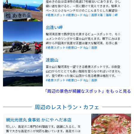
煌めきの丘は沼津市の県道17号線沿いにあります。少し
細い道を抜けると、一気に開けて見えてきます。駐車ス
ペースと小さなベンチだけのこじんまりとした展望台で
すが、見える景色は本当に素晴らしいです。よく晴れた
#絶景スポット
#絶景ロード
#山｜高原
#海｜海岸｜岬
日には眼下の海がキラキラ輝いて見えます。 初春には菜
の花畑が広がる光景も見えます。展望台から階段を降り
出逢い岬
ていくと、遊歩道になっており、古墳群がそのまま残さ
れています。自然もそのまま残されているので、植物な
駿河湾百景で西伊豆を代表するビュースポットで、モニ
どの観察もできます。
ュメントのリングから富士山が見えます。眼下にみはま
岬から戸田湾が見渡せ正面は雄大な駿河湾、右手に長い
裾野をたなびかせる富士山。その全てが一望できる最高
#絶景スポット
#絶景ロード
#山｜高原
のポイントです。春夏秋冬、それぞれ違った趣がありま
す。夕日の綺麗な季節は朱に染まった富士山を見る事が
達磨山
出来ます。
富士山と駿河湾を一望できる絶景スポットです。北側登
山口からだととても長い階段を登らなければいけません
が、登り終わった後に山頂から見る絶景は格別です。近
くにはダルマ山レストハウスもあり、お土産やお食事な
#絶景スポット
#絶景ロード
#山｜高原
どを頂けます。
「周辺の景色が綺麗なスポット」をもっと見る
周辺のレストラン・カフェ
網元光徳丸 食事処 かにや へだ本店
珍しい、高足ガニ専門の料理店です。店舗に入ると、生
簀で大きな高足ガニが何匹も動いています。高足ガニは