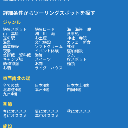
詳細条件からツーリングスポットを探す
ジャンル
絶景スポット
絶景ロード
海｜海岸｜岬
山｜高原
湖｜川｜滝
食事処
道の駅
お土産
神社｜寺院
温泉
文化施設
カフェ｜軽食
商業施設
ソフトクリーム
林道
夜景
イベント体験
宿泊施設
美術館｜資料館
海鮮
ダム
キャンプ場
スイーツ
珍スポット
動植物園
お肉
麺類
お酒
ライダーハウス
東西南北の端
全ての端
日本4端
日本本土4端
北海道4端
本州4端
四国4端
九州4端
季節
春にオススメ
夏にオススメ
秋にオススメ
冬にオススメ
年中オススメ
施設