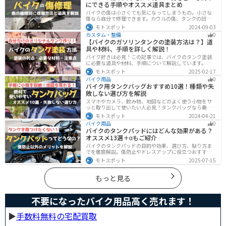
にできる手順やオススメ道具まとめ
バイクの傷は小さくても気になってしまうもの。小さな
傷なら自分で修理できます。カウルの傷、タンクの凹
み、サビ、樹脂の劣化、ホイールの傷などあらゆる傷の
モトスポット
2024-09-03
修理方法をまとめました。自分でバイクの傷を直したい
カスタム・整備
0
と思っている人は参考にしてください。
【バイクのガソリンタンクの塗装方法は？】道
具や材料、手順を詳しく解説！
バイク好きは必見！この記事では、バイクのタンク塗装
に必要な道具や材料、手順について解説しています。実
はバイクのタンクを塗装すると、傷や錆を修復でき、タ
モトスポット
2025-02-17
ンクの長持ちにつながります。この記事を読めば、自分
バイク用品
0
でバイクのタンクを塗装する方法がわかるでしょう。
バイク用タンクバッグおすすめ10選！種類や失
敗しない選び方を解説
スマホやカメラ、飲み物、地図などのよく使う小物をサ
ッと取り出して使いたい人必見！タンクバッグなら乗車
中でも簡単に荷物を確認できます。脱着もマグネットや
モトスポット
2024-04-21
吸盤でつけるだけで非常に簡単、しっかり固定したい人
バイク用品
0
はベルトを使うこともできます。
バイクのタンクパッドにはどんな効果がある？
オススメ13選＋αもご紹介
バイクのタンクパッドの目的や効果、選び方、貼り方ま
でを徹底解説。傷防止やドレスアップに役立つおすすめ
アイテムも紹介。初心者にも分かりやすい内容で、タン
モトスポット
2025-07-15
クパッド選びに迷っている方に最適な情報をお届けしま
す。
もっと見る
不要になったバイク用品高く売れます！
▶︎
手数料無料の宅配買取