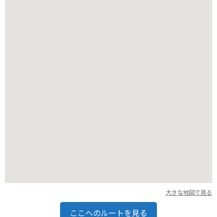
すめです。道幅は狭く、カーブも多いですが、駿河湾と富士山
を眺めながらのツーリングは格別です。駐車場は有料のものと
無料のものがあります。
大きな地図で見る
ここへのルートを見る