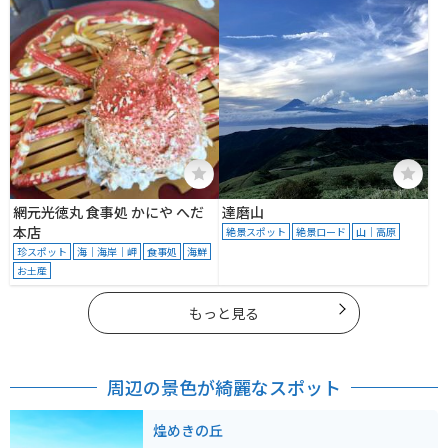
網元光徳丸 食事処 かにや へだ
達磨山
本店
絶景スポット
絶景ロード
山｜高原
珍スポット
海｜海岸｜岬
食事処
海鮮
お土産
もっと見る
周辺の景色が綺麗なスポット
煌めきの丘