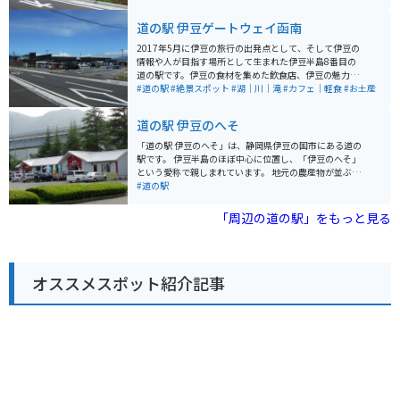
市場」や、深海魚を使ったメニューが味わえるレストラ
ン「網元丸寿」などがあり、食事を楽しむこともできま
道の駅 伊豆ゲートウェイ函南
す。お土産には、戸田名産の塩鰹や干物がおすすめで
す。 バイクで訪れる場合は、道の駅に隣接する「戸田漁
2017年5月に伊豆の旅行の出発点として、そして伊豆の
港展望広場」に、無料の二輪車専用駐車場が用意されて
情報や人が目指す場所として生まれた伊豆半島8番目の
います。駿河湾と富士山をバックに、バイクと一緒に写
道の駅です。伊豆の食材を集めた飲食店、伊豆の魅力を
真を撮るのも良いでしょう。周辺には、夕日の絶景スポ
感じさせる物販店、そして情報を発信する案内所、さら
#道の駅
#絶景スポット
#湖｜川｜滝
#カフェ｜軽食
#お土産
ットとして知られる「黄金崎」や、富士山を望む絶景ド
に新しい可能性を生み出せる貸出施設など、テレビやメ
ライブコース「西伊豆スカイライン」などもあり、ツー
ディア、そして本にも載っていない「伊豆の魅力」がぎ
道の駅 伊豆のへそ
リングの拠点としても最適です。
っしり詰まった施設が集まっています。
「道の駅 伊豆のへそ」は、静岡県伊豆の国市にある道の
駅です。 伊豆半島のほぼ中心に位置し、「伊豆のへそ」
という愛称で親しまれています。 地元の農産物が並ぶ直
売所や、伊豆の食材を使った料理が楽しめるレストラ
#道の駅
ン、カフェなどがあります。 また、日帰り温泉施設「湯
らっくす」も併設しており、旅の疲れを癒すことができ
「周辺の道の駅」をもっと見る
ます。 バイクで訪れる場合、道の駅には広い駐車場が完
備されているので安心です。 伊豆半島をツーリングする
際の休憩スポットとして最適です。 周辺には、世界遺産
に登録された韮山反射炉や、国の重要文化財に指定され
オススメスポット紹介記事
ている旧韮山代官屋敷など、歴史的な観光スポットも点
在しています。 伊豆半島の中心に位置しているので、観
光の拠点としても便利です。