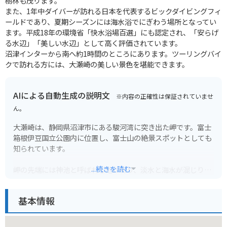
樹林も茂ります。
また、1年中ダイバーが訪れる日本を代表するビックダイビングフィ
ールドであり、夏期シーズンには海水浴でにぎわう場所となってい
ます。平成18年の環境省「快水浴場百選」にも認定され、「安らげ
る水辺」「美しい水辺」として高く評価されています。
沼津インターから南へ約1時間のところにあります。ツーリングバイ
クで訪れる方には、大瀬崎の美しい景色を堪能できます。
AIによる自動生成の説明文
※内容の正確性は保証されていませ
ん。
大瀬崎は、静岡県沼津市にある駿河湾に突き出た岬です。富士
箱根伊豆国立公園内に位置し、富士山の絶景スポットとしても
知られています。
...続きを読む
岬の先端には神池と呼ばれる池があり、淡水と海水が混じり合
うことから、国の天然記念物に指定されています。また、周辺
の海域は透明度が高く、ダイビングやシュノーケリングのスポ
基本情報
ットとしても人気です。
バイクで訪れる場合は、海岸線沿いを走る県道201号線がおす