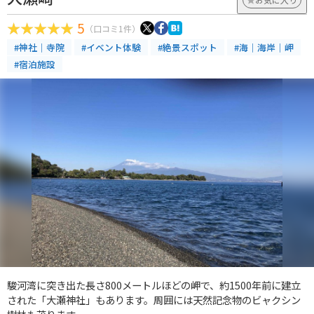
5
（口コミ1件）
#神社｜寺院
#イベント体験
#絶景スポット
#海｜海岸｜岬
#宿泊施設
駿河湾に突き出た長さ800メートルほどの岬で、約1500年前に建立
された「大瀬神社」もあります。周囲には天然記念物のビャクシン