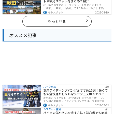
トや観光スポットをまとめて紹介
秋田県のおすすめツーリングルートをまとめました！
「北部」「中部」「西部」の3つのルート紹介します。自
然豊かな山々や湖、温泉地が点在し、四季折々の景色を
モトスポット
2023-04-19
楽しめるスポットが多数あります。バイクで秋田県にツ
ーリングに行く際は参考にしてください。
もっと見る
オススメ記事
バイク用品
0
夏用ライディングパンツおすすめ10選！暑くて
も安全快適おしゃれなメッシュズボンでバイク
に乗ろう
夏の暑いバイクをもっと快適にしませんか？オールシー
ズン用と夏用のライディングパンツでは、快適さが全然
違います。生地の大半がメッシュ素材で作られた夏用で
モトスポット
2024-07-22
は通気性・透湿性に優れており、熱気を逃しつつ汗をし
カスタム・整備
1
っかりと乾かしてくれます。そんな夏用ライディングパ
バイクの傷や凹みを直す方法！初心者でも簡単
ンツの選び方や特徴オススメ商品をまとめました。