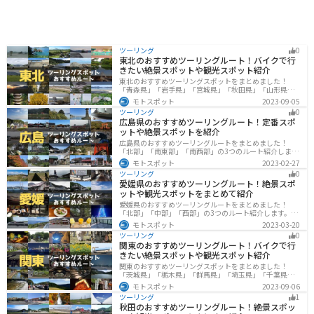
ツーリング
0
東北のおすすめツーリングルート！バイクで行
きたい絶景スポットや観光スポット紹介
東北のおすすめツーリングスポットをまとめました！
「青森県」「岩手県」「宮城県」「秋田県」「山形県」
「福島県」の各県の観光地紹介します。自然豊かな山々
モトスポット
2023-09-05
や湖、温泉地が点在し、四季折々の景色を楽しめるスポ
ツーリング
0
ットが多数あります。バイクで東北にツーリングに行く
広島県のおすすめツーリングルート！定番スポ
際は参考にしてください。
ットや絶景スポットを紹介
広島県のおすすめツーリングルートをまとめました！
「北部」「南東部」「南西部」の3つのルート紹介しま
す。自然豊かな山と海だけでなく、歴史的価値のある建
モトスポット
2023-02-27
造物も多数あるので、飽きることなくツーリングを堪能
ツーリング
0
できます。バイクで広島県にツーリングに行く際は参考
愛媛県のおすすめツーリングルート！絶景スポ
にしてください。
ットや観光スポットをまとめて紹介
愛媛県のおすすめツーリングルートをまとめました！
「北部」「中部」「西部」の3つのルート紹介します。山
や海といった自然だけでなく、気軽に渡れる島もあり
モトスポット
2023-03-20
様々な楽しみ方ができます。バイクで愛媛県にツーリン
ツーリング
0
グに行く際は参考にしてください。
関東のおすすめツーリングルート！バイクで行
きたい絶景スポットや観光スポット紹介
関東のおすすめツーリングスポットをまとめました！
「茨城県」「栃木県」「群馬県」「埼玉県」「千葉県」
「東京都」「神奈川県」の各県の観光地紹介します。自
モトスポット
2023-09-06
然豊かな山々や湖、温泉地が点在し、四季折々の景色を
ツーリング
1
楽しめるスポットが多数あります。バイクで関東にツー
秋田のおすすめツーリングルート！絶景スポッ
リングに行く際は参考にしてください。