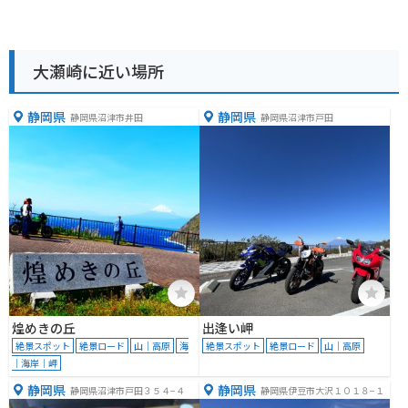
大瀬崎に近い場所
静岡県
静岡県
静岡県沼津市井田
静岡県沼津市戸田
煌めきの丘
出逢い岬
絶景スポット
絶景ロード
山｜高原
海
絶景スポット
絶景ロード
山｜高原
｜海岸｜岬
静岡県
静岡県
静岡県沼津市戸田３５４−４
静岡県伊豆市大沢１０１８−１