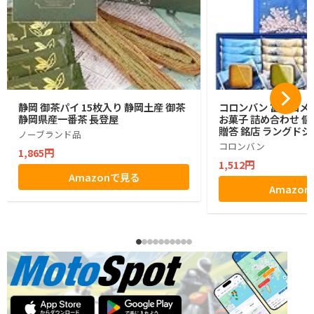
静岡 御茶パイ 15枚入り 静岡土産 御茶
コロンバン 富士山メ
静岡県産一番茶 長登屋
お菓子 詰め合わせ 個
贈答 銘店 ラングドシ
ノーブランド品
コロンバン
1,865円
1,512円
Amazonで見る
Amazo