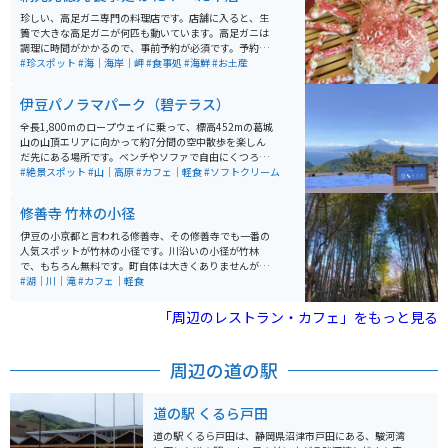
珍しい、高足ガニ専門の料理店です。店舗に入ると、生
簀で大きな高足ガニが何匹も動いています。高足ガニは
調理に時間がかかるので、事前予約が必須です。予約時
間に行って２階の食事処で待っていると、調理済の高足
#珍スポット
#海｜海岸｜岬
#食事処
#海鮮
#お土産
ガニがどーんと出てきますが、その大きさにビックリす
ることは間違いありません。
伊豆パノラマパーク（碧テラス）
全長1,800mのロープウェイに乗って、標高452mの葛城
山の山頂エリアに向かって約7分間の空中散歩を楽しん
だ先にある場所です。ベンチやソファで自由にくつろげ
る人気のスポット『碧テラス』があり、山頂に広がる絶
#絶景スポット
#山｜高原
#カフェ｜軽食
#ソフトクリーム
景のオープンテラスでコーヒーを片手に、富士山や三
島、沼津などの街並みを一望できます。他にもフードや
修善寺 竹林の小径
ドリンクを味わいながら、ふかふかのマットでリラック
スできる完全予約制のプライベートラウンジやのんびり
伊豆の小京都と言われる修善寺、その修善寺でも一番の
と過ごせる足湯など見どころがたくさんあります。
人気スポットが竹林の小径です。川沿いの小径が竹林
で、もちろん無料です。町自体は大きくありませんが、
昨年の大河ドラマで舞台になったこともあり、平日でも
#湖｜川｜滝
#カフェ｜軽食
観光客がちらほらといます。周辺は寺社めぐりだけでな
く、日帰り温泉、足湯、美味しいお蕎麦などがありま
「周辺のレストラン・カフェ」をもっと見る
す。
周辺の道の駅
道の駅 くるら戸田
道の駅 くるら戸田は、静岡県沼津市戸田にある、駿河湾