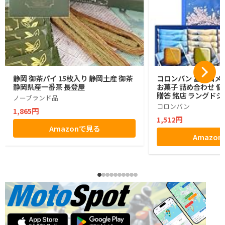
静岡 御茶パイ 15枚入り 静岡土産 御茶
コロンバン 富士山メ
静岡県産一番茶 長登屋
お菓子 詰め合わせ 個
贈答 銘店 ラングドシ
ノーブランド品
コロンバン
1,865円
1,512円
Amazonで見る
Amazo