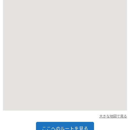
バイクで行く場合は、駐車場は広く停めやすいですが、海沿い
は風が強いことがあるので注意が必要です。
大きな地図で見る
ここへのルートを見る