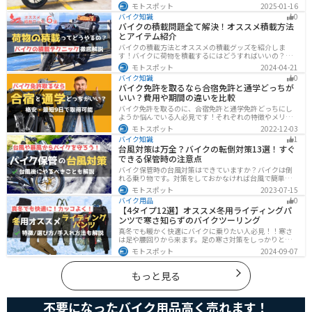
いて解説しています。実はストリートファイターバイク
モトスポット
2025-01-16
は、個性的なデザインと高い走行性能が魅力です。この
バイク知識
0
記事を読めば、ストリートファイターバイクの魅力がわ
バイクの積載問題全て解決！オススメ積載方法
かります。
とアイテム紹介
バイクの積載方法とオススメの積載グッズを紹介しま
す！バイクに荷物を積載するにはどうすればいいの？と
いう疑問はこれで解決！通勤や日帰りツーリング、キャ
モトスポット
2024-04-21
ンプツーリングなど用途別にオススメの積載方法を解説
バイク知識
0
します！オススメの積載アイテムも紹介するので、バイ
バイク免許を取るなら合宿免許と通学どっちが
クの積載に悩んでいる方は参考にしてください。
いい？費用や期間の違いを比較
バイク免許を取るのに、合宿免許と通学免許どっちにし
ようか悩んでいる人必見です！それぞれの特徴やメリッ
トデメリットをまとめました。早く安く免許取得したい
モトスポット
2022-12-03
なら合宿免許、他人と関わらず取りたいなら通学免許が
バイク知識
1
オススメです。自分に合った免許取得方法を選んでくだ
台風対策は万全？バイクの転倒対策13選！すぐ
さいね。
できる保管時の注意点
バイク保管時の台風対策はできていますか？バイクは倒
れる乗り物です。対策をしておかなければ台風で簡単に
倒れてしまいます。大切な愛車に傷がつく前にしっかり
モトスポット
2023-07-15
と対策しておきましょう。初心者でも簡単にできる台風
バイク用品
0
対策を紹介します。台風後にやるべきこともまとめてあ
【4タイプ12選】オススメ冬用ライディングパ
るので、参考にしてください。
ンツで寒さ知らずのバイクツーリング
真冬でも暖かく快適にバイクに乗りたい人必見！！寒さ
は足や腰回りから来ます。足の寒さ対策をしっかりとす
ることで、体全体の寒さを防ぎ快適なバイクツーリング
モトスポット
2024-09-07
を楽しむことができます。この記事では、4つのタイプ別
に真冬でも使えるライディングパンツを12選紹介しま
す！
もっと見る
不要になったバイク用品高く売れます！