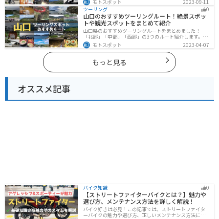
モトスポット
2023-09-11
し、四季折々の景色を楽しめるスポットが多数ありま
ツーリング
0
す。バイクで四国にツーリングに行く際は参考にしてく
山口のおすすめツーリングルート！絶景スポッ
ださい。
トや観光スポットをまとめて紹介
山口県のおすすめツーリングルートをまとめました！
「北部」「中部」「西部」の3つのルート紹介します。美
しい海岸線や山々を楽しむことができます。バイクで山
モトスポット
2023-04-07
口県にツーリングに行く際は参考にしてください。
もっと見る
オススメ記事
バイク知識
0
【ストリートファイターバイクとは？】魅力や
選び方、メンテナンス方法を詳しく解説！
バイク好きは必見！この記事では、ストリートファイタ
ーバイクの魅力や選び方、正しいメンテナンス方法につ