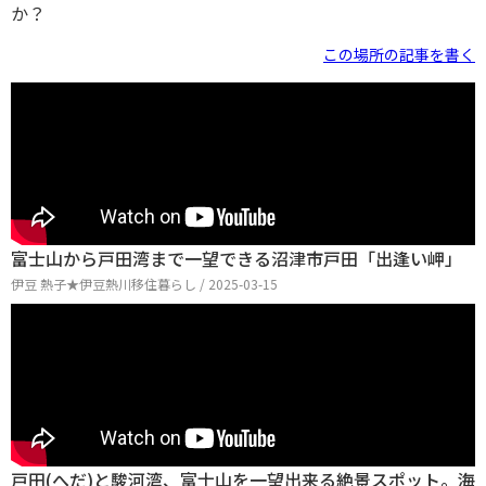
か？
この場所の記事を書く
富士山から戸田湾まで一望できる沼津市戸田「出逢い岬」
伊豆 熱子★伊豆熱川移住暮らし / 2025-03-15
戸田(へだ)と駿河湾、富士山を一望出来る絶景スポット。海