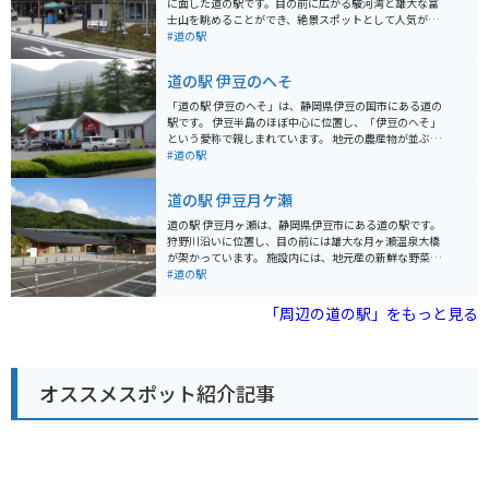
に面した道の駅です。目の前に広がる駿河湾と雄大な富
士山を眺めることができ、絶景スポットとして人気があ
ります。 地元でとれた新鮮な魚介類を販売する「くるら
#道の駅
市場」や、深海魚を使ったメニューが味わえるレストラ
ン「網元丸寿」などがあり、食事を楽しむこともできま
道の駅 伊豆のへそ
す。お土産には、戸田名産の塩鰹や干物がおすすめで
す。 バイクで訪れる場合は、道の駅に隣接する「戸田漁
「道の駅 伊豆のへそ」は、静岡県伊豆の国市にある道の
港展望広場」に、無料の二輪車専用駐車場が用意されて
駅です。 伊豆半島のほぼ中心に位置し、「伊豆のへそ」
います。駿河湾と富士山をバックに、バイクと一緒に写
という愛称で親しまれています。 地元の農産物が並ぶ直
真を撮るのも良いでしょう。周辺には、夕日の絶景スポ
売所や、伊豆の食材を使った料理が楽しめるレストラ
#道の駅
ットとして知られる「黄金崎」や、富士山を望む絶景ド
ン、カフェなどがあります。 また、日帰り温泉施設「湯
ライブコース「西伊豆スカイライン」などもあり、ツー
らっくす」も併設しており、旅の疲れを癒すことができ
道の駅 伊豆月ケ瀬
リングの拠点としても最適です。
ます。 バイクで訪れる場合、道の駅には広い駐車場が完
備されているので安心です。 伊豆半島をツーリングする
道の駅 伊豆月ヶ瀬は、静岡県伊豆市にある道の駅です。
際の休憩スポットとして最適です。 周辺には、世界遺産
狩野川沿いに位置し、目の前には雄大な月ヶ瀬温泉大橋
に登録された韮山反射炉や、国の重要文化財に指定され
が架かっています。 施設内には、地元産の新鮮な野菜や
ている旧韮山代官屋敷など、歴史的な観光スポットも点
果物を販売する農産物直売所や、伊豆の特産品を扱うお
#道の駅
在しています。 伊豆半島の中心に位置しているので、観
土産コーナーがあります。 食事処では、地元産の食材を
光の拠点としても便利です。
使った蕎麦や猪鍋などが楽しめます。 また、道の駅 伊豆
「周辺の道の駅」をもっと見る
月ヶ瀬は、バイクツーリングの拠点としても人気があり
ます。 周辺には、伊豆スカイラインや西伊豆スカイライ
ンなどのワインディングロードがあり、多くのライダー
が訪れます。道の駅には、バイクスタンドや休憩スペー
オススメスポット紹介記事
スも用意されているので、ツーリングの休憩に最適で
す。 伊豆月ヶ瀬は、温泉地としても知られており、日帰
り温泉施設もあります。 雄大な自然の中で、地元の美味
しいものを味わったり、温泉で疲れを癒したり、思い思
いの時間を過ごすことができます。