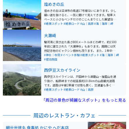
煌めきの丘
煌めきの丘は沼津市の県道17号線沿いにあります。少し
細い道を抜けると、一気に開けて見えてきます。駐車ス
ペースと小さなベンチだけのこじんまりとした展望台で
すが、見える景色は本当に素晴らしいです。よく晴れた
#絶景スポット
#絶景ロード
#山｜高原
#海｜海岸｜岬
日には眼下の海がキラキラ輝いて見えます。 初春には菜
の花畑が広がる光景も見えます。展望台から階段を降り
大瀬崎
ていくと、遊歩道になっており、古墳群がそのまま残さ
れています。自然もそのまま残されているので、植物な
駿河湾に突き出た長さ800メートルほどの岬で、約1500
どの観察もできます。
年前に建立された「大瀬神社」もあります。周囲には天
然記念物のビャクシン樹林も茂ります。 また、1年中ダ
イバーが訪れる日本を代表するビックダイビングフィー
#神社｜寺院
#イベント体験
#絶景スポット
#海｜海岸｜岬
ルドであり、夏期シーズンには海水浴でにぎわう場所と
#宿泊施設
なっています。平成18年の環境省「快水浴場百選」にも
認定され、「安らげる水辺」「美しい水辺」として高く
西伊豆スカイライン
評価されています。 沼津インターから南へ約1時間のと
ころにあります。ツーリングバイクで訪れる方には、大
西伊豆スカイラインは、戸田峠から達磨山・伽藍山を通
瀬崎の美しい景色を堪能できます。
り抜け、船原峠までの総延長約10.8kmの山岳観光道路
です。道路は全線2車線で状態も良く、交通量も多くない
ため、景色を楽しみながら快適なツーリングが楽しめま
#絶景スポット
#絶景ロード
#山｜高原
す。 眼下には日本一深い湾である駿河湾が見えます。道
の両側は熊笹や低木が覆われ、視界の先には晩秋の空と
「周辺の景色が綺麗なスポット」をもっと見る
山が広がります。戸田駐車場に車を停めて、絶景を堪能
したり、山頂まで歩いて25分ほどで行くこともできま
す。 時間が許すなら、山頂からの富士山と西伊豆を360
周辺のレストラン・カフェ
度見渡す眺望も楽しんでください。 船原峠で西伊豆スカ
イラインは終わり「西天城高原線」に接続します。少し
足を伸ばすことで仁科峠も楽しめます。
網元光徳丸 食事処 かにや へだ本店