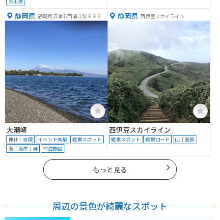
お土産
静岡県
静岡県
静岡県沼津市西浦江梨９９３
西伊豆スカイライン
大瀬崎
西伊豆スカイライン
神社｜寺院
イベント体験
絶景スポット
絶景スポット
絶景ロード
山｜高原
海｜海岸｜岬
宿泊施設
もっと見る
周辺の景色が綺麗なスポット