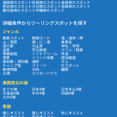
福岡県のスポット
佐賀県のスポット
長崎県のスポット
熊本県のスポット
大分県のスポット
宮崎県のスポット
鹿児島県のスポット
沖縄県のスポット
詳細条件からツーリングスポットを探す
ジャンル
絶景スポット
絶景ロード
海｜海岸｜岬
山｜高原
湖｜川｜滝
食事処
道の駅
お土産
神社｜寺院
温泉
文化施設
カフェ｜軽食
商業施設
ソフトクリーム
林道
夜景
イベント体験
宿泊施設
美術館｜資料館
海鮮
ダム
キャンプ場
スイーツ
珍スポット
動植物園
お肉
麺類
お酒
ライダーハウス
東西南北の端
全ての端
日本4端
日本本土4端
北海道4端
本州4端
四国4端
九州4端
季節
春にオススメ
夏にオススメ
秋にオススメ
冬にオススメ
年中オススメ