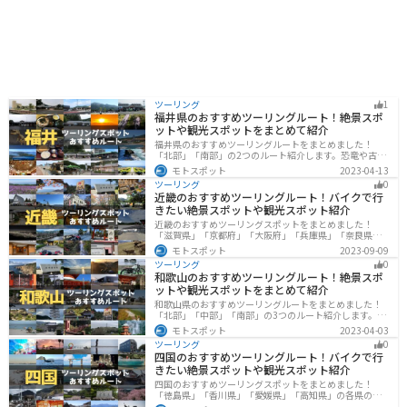
ツーリング
1
福井県のおすすめツーリングルート！絶景スポ
ットや観光スポットをまとめて紹介
福井県のおすすめツーリングルートをまとめました！
「北部」「南部」の2つのルート紹介します。恐竜や古代
遺跡、温泉地など魅力に溢れるスポットが多数ありま
モトスポット
2023-04-13
す。バイクで福井県にツーリングに行く際は参考にして
ツーリング
0
ください。
近畿のおすすめツーリングルート！バイクで行
きたい絶景スポットや観光スポット紹介
近畿のおすすめツーリングスポットをまとめました！
「滋賀県」「京都府」「大阪府」「兵庫県」「奈良県」
「和歌山」の各県の観光地紹介します。自然豊かな山々
モトスポット
2023-09-09
や湖、温泉地が点在し、四季折々の景色を楽しめるスポ
ツーリング
0
ットが多数あります。バイクで近畿にツーリングに行く
和歌山のおすすめツーリングルート！絶景スポ
際は参考にしてください。
ットや観光スポットをまとめて紹介
和歌山県のおすすめツーリングルートをまとめました！
「北部」「中部」「南部」の3つのルート紹介します。海
と山に囲まれた自然豊かなエリアが広がり、様々な楽し
モトスポット
2023-04-03
み方ができます。バイクで和歌山県にツーリングに行く
ツーリング
0
際は参考にしてください。
四国のおすすめツーリングルート！バイクで行
きたい絶景スポットや観光スポット紹介
四国のおすすめツーリングスポットをまとめました！
「徳島県」「香川県」「愛媛県」「高知県」の各県の観
光地紹介します。自然豊かな山々や湖、温泉地が点在