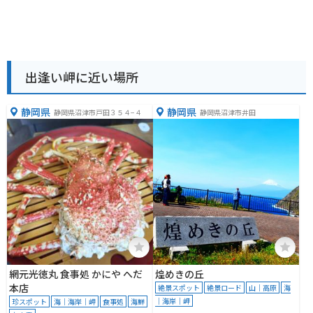
出逢い岬に近い場所
静岡県
静岡県
静岡県沼津市戸田３５４−４
静岡県沼津市井田
網元光徳丸 食事処 かにや へだ
煌めきの丘
本店
絶景スポット
絶景ロード
山｜高原
海
｜海岸｜岬
珍スポット
海｜海岸｜岬
食事処
海鮮