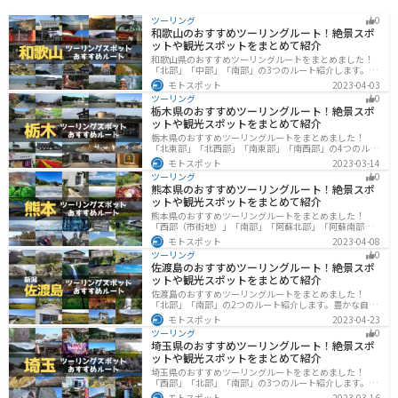
ツーリング
0
和歌山のおすすめツーリングルート！絶景スポ
ットや観光スポットをまとめて紹介
和歌山県のおすすめツーリングルートをまとめました！
「北部」「中部」「南部」の3つのルート紹介します。海
と山に囲まれた自然豊かなエリアが広がり、様々な楽し
モトスポット
2023-04-03
み方ができます。バイクで和歌山県にツーリングに行く
ツーリング
0
際は参考にしてください。
栃木県のおすすめツーリングルート！絶景スポ
ットや観光スポットをまとめて紹介
栃木県のおすすめツーリングルートをまとめました！
「北東部」「北西部」「南東部」「南西部」の4つのルー
ト紹介します。日本を代表する神社や広大な山や滝、湖
モトスポット
2023-03-14
などを歴史や自然を満喫するツーリングができます。バ
ツーリング
0
イクで栃木県にツーリングに行く際は参考にしてくださ
熊本県のおすすめツーリングルート！絶景スポ
い。
ットや観光スポットをまとめて紹介
熊本県のおすすめツーリングルートをまとめました！
「西部（市街地）」「南部」「阿蘇北部」「阿蘇南部」
の4つのルート紹介します。阿蘇山や天草諸島をはじめと
モトスポット
2023-04-08
した豊かな自然や、熊本城や水前寺成趣園など歴史ある
ツーリング
0
観光スポットが多数あり、様々な楽しみ方ができます。
佐渡島のおすすめツーリングルート！絶景スポ
バイクで熊本県にツーリングに行く際は参考にしてくだ
ットや観光スポットをまとめて紹介
さい。
佐渡島のおすすめツーリングルートをまとめました！
「北部」「南部」の2つのルート紹介します。豊かな自然
と歴史的なスポット、トキなどの貴重な動物を見られる
モトスポット
2023-04-23
スポットが多数あります。バイクで佐渡島にツーリング
ツーリング
0
に行く際は参考にしてください。
埼玉県のおすすめツーリングルート！絶景スポ
ットや観光スポットをまとめて紹介
埼玉県のおすすめツーリングルートをまとめました！
「西部」「北部」「南部」の3つのルート紹介します。自
然豊かな西側と街中の東側で違った楽しみ方ができま
モトスポット
2023-03-16