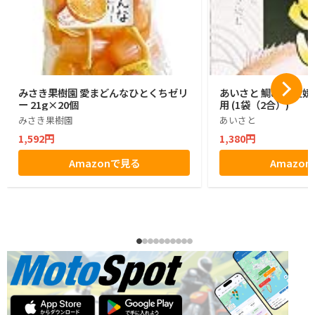
みさき果樹園 愛まどんなひとくちゼリ
あいさと 鯛めし 愛媛
ー 21g×20個
用 (1袋（2合）)
みさき果樹園
あいさと
1,592円
1,380円
Amazonで見る
Amazo