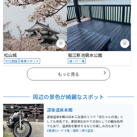
松山城
堀江新池親水公園
文化施設
絶景スポット
湖｜川｜滝
もっと見る
周辺の景色が綺麗なスポット
道後温泉本館
道後温泉本館は日本三古湯の１つで「坊ちゃんの湯」と
しても有名です。夏目漱石ゆかりの地としての観光名所
でもあり、温泉街を散歩するなどの楽しみ方もありま
す。 温泉には400〜500円で時間無制限で浸かることが
#絶景ロード
#海｜海岸｜岬
#温泉
出来て、浴槽が深くそれまでに経験したことの無い深さ