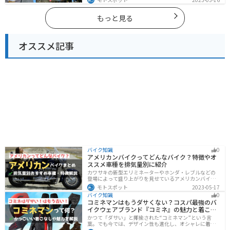
す。バイクで埼玉県にツーリングに行く際は参考にして
ください。
もっと見る
オススメ記事
バイク知識
0
アメリカンバイクってどんなバイク？特徴やオ
ススメ車種を排気量別に紹介
カワサキの新型エリミネーターやホンダ・レブルなどの
登場によって盛り上がりを見せているアメリカンバイ
ク。スタイリッシュに乗れることはもちろん、ツーリン
モトスポット
2023-05-17
グや通学通勤もこなせるアメリカンバイクの特徴や、オ
バイク知識
0
ススメの車種についてご紹介します！
コミネマンはもうダサくない？コスパ最強のバ
イクウェアブランド『コミネ』の魅力と着こな
し術
かつて「ダサい」と揶揄された“コミネマン”という言
葉。でも今では、デザイン性も進化し、オシャレに着こ
なせるコミネ製品が続々登場。コスパと安全性に優れた