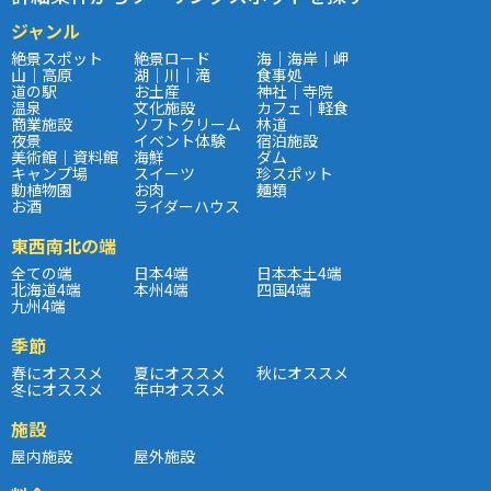
ジャンル
絶景スポット
絶景ロード
海｜海岸｜岬
山｜高原
湖｜川｜滝
食事処
道の駅
お土産
神社｜寺院
温泉
文化施設
カフェ｜軽食
商業施設
ソフトクリーム
林道
夜景
イベント体験
宿泊施設
美術館｜資料館
海鮮
ダム
キャンプ場
スイーツ
珍スポット
動植物園
お肉
麺類
お酒
ライダーハウス
東西南北の端
全ての端
日本4端
日本本土4端
北海道4端
本州4端
四国4端
九州4端
季節
春にオススメ
夏にオススメ
秋にオススメ
冬にオススメ
年中オススメ
施設
屋内施設
屋外施設