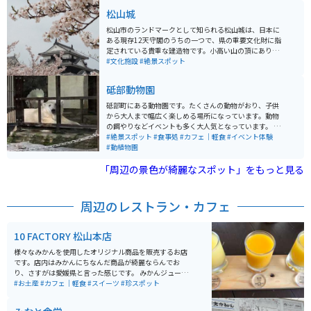
を感じることが出来ます。言わば立って入る湯船です。
松山城
松山市のランドマークとして知られる松山城は、日本に
ある現存12天守閣のうちの一つで、県の重要文化財に指
定されている貴重な建造物です。小高い山の頂にありま
すが、歩いても30分ほどで天守閣までいけます。ロープ
#文化施設
#絶景スポット
ウェイやリフトでも行けます。本丸からは松山市や瀬戸
内海が一望でき、絶景スポットとしても人気がありま
砥部動物園
す。
砥部町にある動物園です。たくさんの動物がおり、子供
から大人まで幅広く楽しめる場所になっています。動物
の餌やりなどイベントも多く大人気となっています。 四
国最大級のジップラインが完成したことで、近くにある
#絶景スポット
#食事処
#カフェ｜軽食
#イベント体験
こどもの城に繋がっていて行き来が出来るようになって
#動植物園
います。夜の動物園やイルミネーションイベントも開催
「周辺の景色が綺麗なスポット」をもっと見る
しています。
周辺のレストラン・カフェ
10 FACTORY 松山本店
様々なみかんを使用したオリジナル商品を販売するお店
です。店内はみかんにちなんだ商品が綺麗ならんでお
り、さすがは愛媛県と言った感じです。 みかんジュース
の飲み比べもできますので、ふらっとよってみかんを味
#お土産
#カフェ｜軽食
#スイーツ
#珍スポット
わうにはいい場所です。松山本店だけでなくその他店舗
もあります。