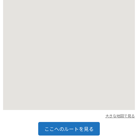
す。バイクであれば10分ほどでアクセスでき、無料の駐車場も
完備されています。石手寺周辺には、お土産店や飲食店も軒を
連ねているので、観光と合わせて食事やショッピングを楽しむ
こともできます。
大きな地図で見る
ここへのルートを見る