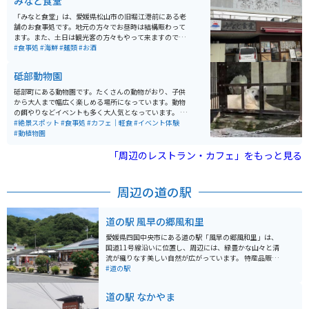
みなと食堂
「みなと食堂」は、愛媛県松山市の旧堀江港前にある老
舗のお食事処です。地元の方々でお昼時は結構賑わって
ます。また、土日は観光客の方々もやって来ますので、
結構混み合うほどの人気店です。何が人気なのかと言い
#食事処
#海鮮
#麺類
#お酒
ますと、松山名物の「鍋焼きうどん」です。四国と言え
ば、香川の「讃岐うどん」が有名ですが、愛媛県、特に
砥部動物園
松山市でうどんと言えば「鍋焼きうどん」です。ここの
お店の「鍋焼きうどん」は、昔ながらのアルミの鍋に入
砥部町にある動物園です。たくさんの動物がおり、子供
っていて、甘めの出汁に浸った柔らかめのおうどんが、
から大人まで幅広く楽しめる場所になっています。動物
とっても美味しいです。また、おでんや各種定食類もあ
の餌やりなどイベントも多く大人気となっています。 四
りますので、みんなで楽しくワイワイやれるお店だと思
国最大級のジップラインが完成したことで、近くにある
#絶景スポット
#食事処
#カフェ｜軽食
#イベント体験
います。
こどもの城に繋がっていて行き来が出来るようになって
#動植物園
います。夜の動物園やイルミネーションイベントも開催
しています。
「周辺のレストラン・カフェ」をもっと見る
周辺の道の駅
道の駅 風早の郷風和里
愛媛県四国中央市にある道の駅「風早の郷風和里」は、
国道11号線沿いに位置し、周辺には、緑豊かな山々と清
流が織りなす美しい自然が広がっています。 特産品販売
所では、地元で採れた新鮮な野菜や果物、加工品などが
#道の駅
販売されており、お土産探しにも最適です。レストラン
では、地元食材をふんだんに使った郷土料理や、名物の
道の駅 なかやま
「風和里ラーメン」などが味わえます。 また、バイクツ