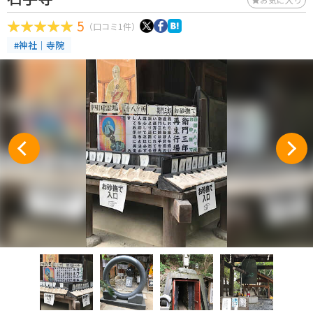
5
（口コミ1件）
#神社｜寺院