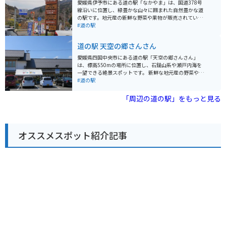
ーリングの休憩場所としても人気があり、駐車場も広々
愛媛県伊予市にある道の駅「なかやま」は、国道378号
としています。道の駅周辺には、温泉施設やキャンプ場
線沿いに位置し、緑豊かな山々に囲まれた自然豊かな道
などもあり、自然を満喫しながら、ゆったりと過ごすこ
の駅です。地元産の新鮮な野菜や果物が販売されている
とができます。 特に春には、道の駅周辺の桜並木が美し
直売所が人気で、とくに旬のミカンやイヨカンは、お土
#道の駅
く咲き乱れ、多くの花見客で賑わいます。周辺には、歴
産にぴったりです。 併設されているレストランでは、地
史的な史跡や観光スポットも多く点在しており、ドライ
元食材をふんだんに使った料理が楽しめます。名物は、
道の駅 天空の郷さんさん
ブやツーリングの拠点としても最適な場所です。
地元産の猪肉を使った「しし鍋定食」です。猪肉特有の
旨みが味わえると評判です。また、バイクツーリングで
愛媛県四国中央市にある道の駅「天空の郷さんさん」
訪れるライダーも多い道の駅です。道の駅には、広い駐
は、標高550mの場所に位置し、石鎚山系や瀬戸内海を
車場と休憩スペースが完備されているので、ツーリング
一望できる絶景スポットです。 新鮮な地元産の野菜や果
の休憩場所としても最適です。 周辺には、美しい渓谷美
物、加工品などが販売されているほか、レストランでは
#道の駅
で知られる「滑床渓谷」や、四国八十八ヶ所霊場の第五
地元食材を使った料理を楽しむことができます。 特に、
十四番札所である「延命寺」など、観光スポットも点在
猪肉や鹿肉を使ったジビエ料理は人気です。 また、ライ
「周辺の道の駅」をもっと見る
しています。自然豊かな愛媛県を満喫できる道の駅なの
ダーズカフェも併設されており、ツーリング中の休憩に
で、ぜひ一度訪れてみてください。
も最適です。 バイクスタンドも完備されているので安心
です。 周辺には、四国八十八ヶ所霊場の66番札所である
雲辺寺や、紅葉の名所として知られる翠波高原など、観
オススメスポット紹介記事
光スポットも豊富です。