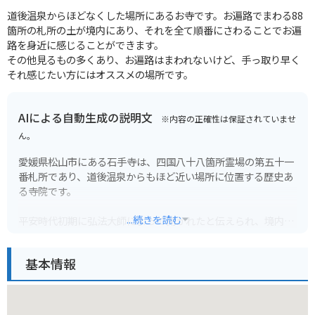
道後温泉からほどなくした場所にあるお寺です。お遍路でまわる88
箇所の札所の土が境内にあり、それを全て順番にさわることでお遍
路を身近に感じることができます。
その他見るもの多くあり、お遍路はまわれないけど、手っ取り早く
それ感じたい方にはオススメの場所です。
AIによる自動生成の説明文
※内容の正確性は保証されていませ
ん。
愛媛県松山市にある石手寺は、四国八十八箇所霊場の第五十一
番札所であり、道後温泉からもほど近い場所に位置する歴史あ
る寺院です。
...続きを読む
平安時代初期に弘法大師によって開かれたと伝えられ、境内に
は国宝に指定されている二王門や重要文化財の本堂など、見ど
ころが数多くあります。特に、本堂の後ろにそびえる岩窟に
基本情報
は、弘法大師が封じ込めたとされる魔物が住むという伝説が残
っており、神秘的な雰囲気を漂わせています。
道後温泉から石手寺までは、約2km、徒歩で30分程度の距離で