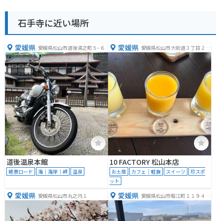
石手寺に近い場所
愛媛県
愛媛県
愛媛県松山市道後湯之町５−６
愛媛県松山市大街道３丁目２
−２５
道後温泉本館
10 FACTORY 松山本店
絶景ロード
海｜海岸｜岬
温泉
お土産
カフェ｜軽食
スイーツ
珍スポ
ット
愛媛県
愛媛県
愛媛県松山市丸之内１
愛媛県松山市堀江町１１９４
−４３