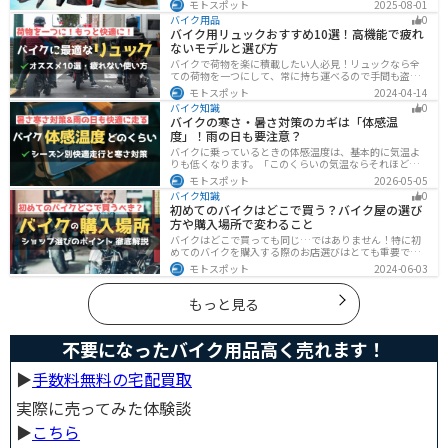
モトスポット
2025-08-01
アイテムを使って、街でもツーリングでも浮かないスマ
バイク用品
0
ートなスタイルを目指そう！
バイク用リュックおすすめ10選！高機能で疲れ
ないモデルと選び方
バイクで荷物を楽に積載したい人必見！リュックなら全
ての荷物を一つにして、常に持ち運べるので手間も盗ま
れる心配もありません。腰や肩の負担を軽減して通勤通
モトスポット
2024-04-14
学・ツーリングを快適にできるオススメリュックを紹介
バイク知識
0
します。
バイクの寒さ・暑さ対策のカギは「体感温
度」！雨の日も要注意？
バイクに乗っているときの体感温度は、基本的に気温よ
りも低くなります。「このくらいの気温ならそれほど寒
くないだろう」そう考えて通常の装備でバイクに乗った
モトスポット
2026-05-05
ら大変な目に遭った・・・そんな経験のあるライダーも
バイク知識
0
多いのではないでしょうか。今回はバイク走行中の体感
初めてのバイクはどこで買う？バイク屋の選び
温度についてご紹介します。体感温度を考慮した快適走
方や購入場所で変わること
行のポイントもまとめました。季節や天候を問わずバイ
クに乗る！そんなライダーの方はぜひ参考にしてみてく
バイクはどこで買っても同じ…ではありません！特に初
ださい。[phtml blog-first-h2-module]バイク走行時の体
めてのバイクを購入する際のお店選びはとても重要で
感温度は気温より低め？バイク走行時の体感温度は気温
す。どんなお店で購入するのがベストなのか？失敗しな
モトスポット
2024-06-03
と同じではありません。なぜ
いお店選びのポイントをまとめます。
もっと見る
不要になったバイク用品高く売れます！
▶︎
手数料無料の宅配買取
実際に売ってみた体験談
▶︎
こちら