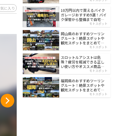
イルド
お気に入り
10万円以内で買えるバイク
ガレージおすすめ9選！バイ
ク保管から整備まで自宅で
楽々
モトスポット
岡山県のおすすめツーリン
グルート！絶景スポットや
観光スポットをまとめて紹
介
モトスポット
スロットルアシストは危
険？疲労を軽減できる正し
い使い方やオススメ商品を
紹介
モトスポット
福岡県のおすすめツーリン
グルート！絶景スポットや
観光スポットをまとめて紹
介
モトスポット