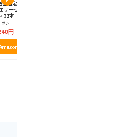
四国限定 中四国土
愛媛県産シトラスチ
「冷凍」宇
 エリーゼ瀬戸内レ
ップ(砂糖不使用、無
こ天5枚入り
ン 32本（2本×16
添加) 50g
鉾 じゃこて
）
お土産 練り
ルボン
げんき本舗
安岡蒲鉾
ぼこ お中元
240円
648円
1,404円
Amazonで見る
Amazonで見る
Amazo