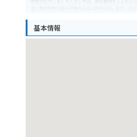
併設されているレストランでは、地元食材をふんだん
す。猪肉特有の旨みが味わえると評判です。また、バ
と休憩スペースが完備されているので、ツーリングの
基本情報
周辺には、美しい渓谷美で知られる「滑床渓谷」や、
点在しています。自然豊かな愛媛県を満喫できる道の