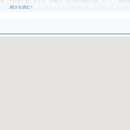
に使った料理が楽しめます。名物は、地元産の猪肉を使った「しし鍋定
...続きを読む
イクツーリングで訪れるライダーも多い道の駅です。道の駅には、広い駐
休憩場所としても最適です。
四国八十八ヶ所霊場の第五十四番札所である「延命寺」など、観光スポ
駅なので、ぜひ一度訪れてみてください。