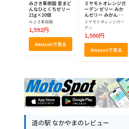
みさき果樹園 愛まど
ミヤモトオレンジガ
んなひとくちゼリー
ーデン ゼリー みか
21g×20個
んゼリー みかん ギ
フト 愛媛産 寒天 100
みさき果樹園
ミヤモトオレンジガー
g パウチ 詰め合わせ
デン
1,592円
無着色 無香料 国産
1,500円
ご家庭用 フルーツ
ジュレ 化学添加物不
Amazonで見る
使用 (4本)
Amazonで見る
道の駅 なかやまのレビュー