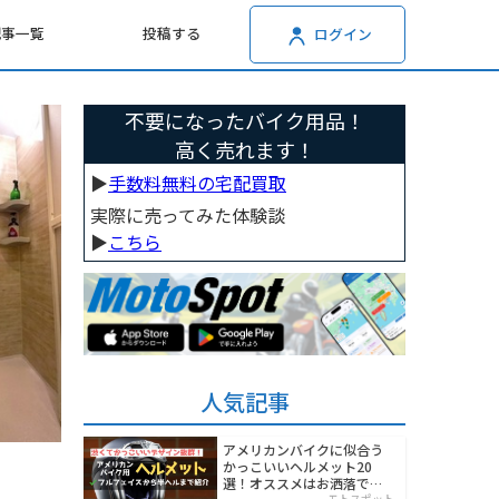
記事一覧
投稿する
ログイン
不要になったバイク用品！
高く売れます！
▶︎
手数料無料の宅配買取
実際に売ってみた体験談
▶︎
こちら
人気記事
アメリカンバイクに似合う
かっこいいヘルメット20
選！オススメはお洒落でワ
モトスポット