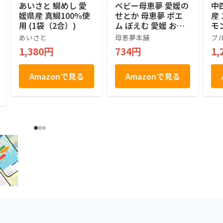
あいさと 鯛めし 愛
ベビー母恵夢 愛媛の
中
媛県産 真鯛100%使
せとか 母恵夢 ポエ
産
用 (1袋（2合）)
ム ぽえむ 愛媛 お歳
モ
暮 お土産 せとか 瀬
袋
あいさと
母恵夢本舗
ブ
戸内銘菓 お菓子 焼
1,380円
734円
1,
き菓子 ギフト プレ
ゼント お取り寄せ
手土産 スイーツ 個
Amazonで見る
Amazonで見る
包装 (6個入)