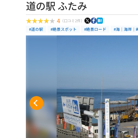
道の駅 ふたみ
4
（口コミ2件）
#道の駅
#絶景スポット
#絶景ロード
#海｜海岸｜