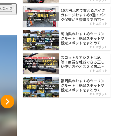
イルド
気に入り
10万円以内で買えるバイク
ガレージおすすめ9選！バイ
ク保管から整備まで自宅で
楽々
モトスポット
岡山県のおすすめツーリン
グルート！絶景スポットや
観光スポットをまとめて紹
介
モトスポット
スロットルアシストは危
険？疲労を軽減できる正し
い使い方やオススメ商品を
紹介
モトスポット
福岡県のおすすめツーリン
グルート！絶景スポットや
観光スポットをまとめて紹
介
モトスポット