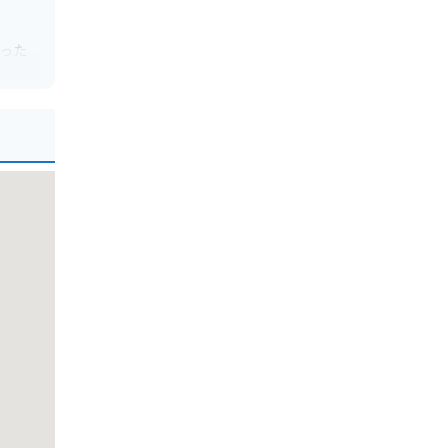
った
ライン
点に最