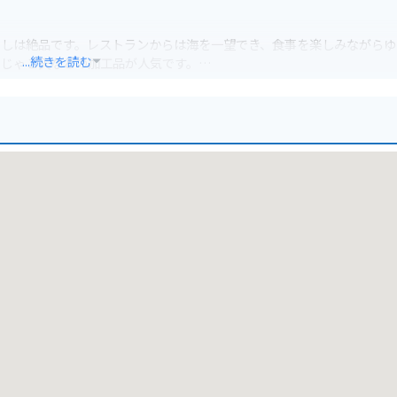
めしは絶品です。レストランからは海を一望でき、食事を楽しみながらゆ
...続きを読む
、じゃこ天などの加工品が人気です。
れているので安心です。周辺には、風光明媚な海岸線を走るシーサイド
駅 ふたみは、美しい景色と美味しいグルメが楽しめる、愛媛観光の拠