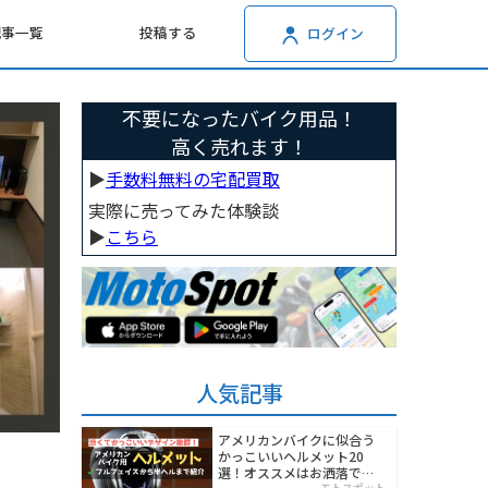
記事一覧
投稿する
ログイン
不要になったバイク用品！
高く売れます！
▶︎
手数料無料の宅配買取
実際に売ってみた体験談
▶︎
こちら
人気記事
アメリカンバイクに似合う
かっこいいヘルメット20
選！オススメはお洒落でワ
モトスポット