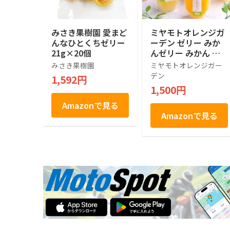
みさき果樹園 愛まど
ミヤモトオレンジガ
んなひとくちゼリー
ーデン ゼリー みか
21g×20個
んゼリー みかん ギ
フト 愛媛産 寒天 100
みさき果樹園
ミヤモトオレンジガー
g パウチ 詰め合わせ
デン
1,592円
無着色 無香料 国産
1,500円
ご家庭用 フルーツ
ジュレ 化学添加物不
Amazonで見る
使用 (4本)
Amazonで見る