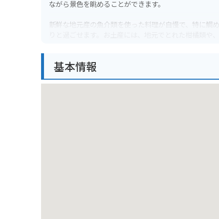
ながら景色を眺めることができます。
新鮮な地元産の魚介類を使った料理が自慢で、特に鯛
りと過ごせます。お土産には、地元でとれた柑橘類や
バイクで訪れる場合、道の駅には広い駐車場が完備さ
基本情報
など、ツーリングにおすすめのルートもあります。道の
適なスポットです。