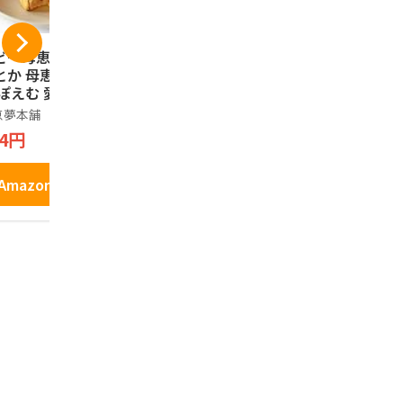
ビー母恵夢 愛媛の
愛媛県産シトラスチ
北辰フーズ
とか 母恵夢 ポエ
ップ(砂糖不使用、無
ゼリー 21
 ぽえむ 愛媛 お歳
添加) 50g
クリアパッ
 お土産 せとか 瀬
やして◎ 
恵夢本舗
げんき本舗
ＦＬＡＳＫＹ
内銘菓 お菓子 焼
こだわりフ
ｃｈ ｙｏｕ
34円
648円
菓子 ギフト プレ
汁 スイーツ
ａｒｔ．
ント お取り寄せ
土産 おやつ
950円
土産 スイーツ 個
産せとか, 
Amazonで見る
Amazonで見る
 (6個入)
１パック)
Amazo