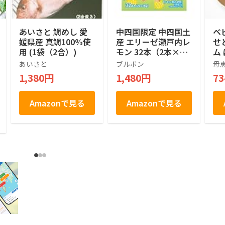
あいさと 鯛めし 愛
中四国限定 中四国土
ベ
媛県産 真鯛100%使
産 エリーゼ瀬戸内レ
せ
用 (1袋（2合）)
モン 32本（2本×16
ム
袋）
暮
あいさと
ブルボン
母
戸
1,380円
1,480円
7
き
ゼ
手
Amazonで見る
Amazonで見る
包装