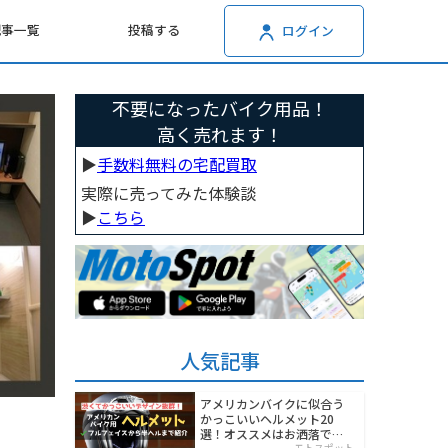
記事一覧
投稿する
ログイン
不要になったバイク用品！
高く売れます！
▶︎
手数料無料の宅配買取
実際に売ってみた体験談
▶︎
こちら
人気記事
アメリカンバイクに似合う
かっこいいヘルメット20
選！オススメはお洒落でワ
モトスポット