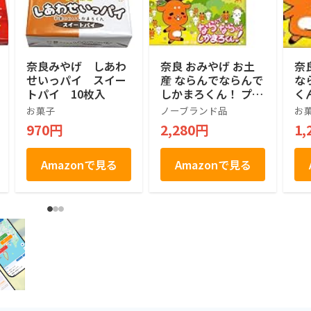
奈良みやげ しあわ
奈良 おみやげ お土
奈
せいっパイ スイー
産 ならんでならんで
な
トパイ 10枚入
しかまろくん！ プリ
く
ントクッキー 18枚入
ッ
お菓子
ノーブランド品
お
り×2個
970円
2,280円
1,
Amazonで見る
Amazonで見る