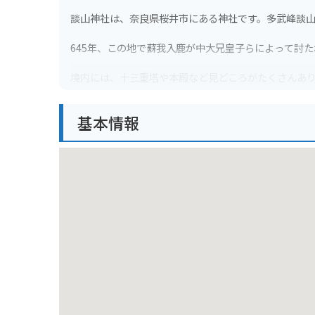
談山神社は、奈良県桜井市にある神社です。多武峰談
645年、この地で蘇我入鹿が中大兄皇子らによって討
境内には、十三重塔や本殿など見どころがたくさんあり
高さを誇り、その美しい姿は一見の価値があります。
基本情報
秋には、境内全体が鮮やかに紅葉し、多くの観光客で
むことができます。
バイクで行く場合は、駐車場から境内まで少し歩く必