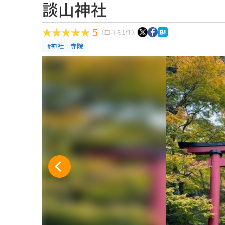
談山神社
5
（口コミ1件）
#神社｜寺院