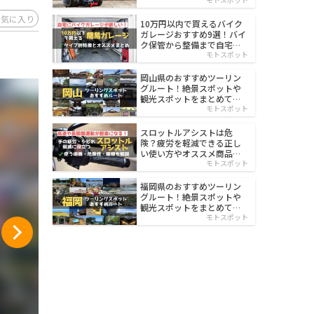
イルド
お気に入り
10万円以内で買えるバイク
ガレージおすすめ9選！バイ
ク保管から整備まで自宅で
楽々
モトスポット
岡山県のおすすめツーリン
グルート！絶景スポットや
観光スポットをまとめて紹
介
モトスポット
スロットルアシストは危
険？疲労を軽減できる正し
い使い方やオススメ商品を
紹介
モトスポット
福岡県のおすすめツーリン
グルート！絶景スポットや
観光スポットをまとめて紹
介
モトスポット