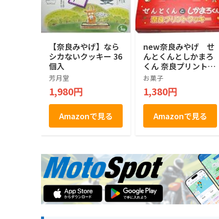
【奈良みやげ】なら
new奈良みやげ せ
シカないクッキー 36
んとくんとしかまろ
個入
くん 奈良プリントク
ッキー(赤) 20枚入
芳月堂
お菓子
1,980円
1,380円
Amazonで見る
Amazonで見る