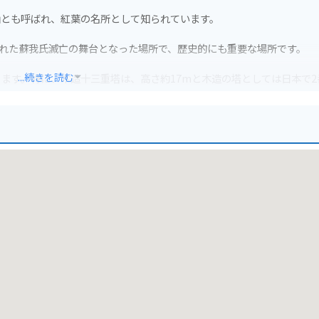
山とも呼ばれ、紅葉の名所として知られています。
たれた蘇我氏滅亡の舞台となった場所で、歴史的にも重要な場所です。
...続きを読む
ます。特に、木造十三重塔は、高さ約17mと木造の塔としては日本で2
賑わいます。紅葉シーズンにはライトアップも行われ、幻想的な雰囲気
要があります。道中は坂道や階段が多いため、歩きやすい靴がおすすめ