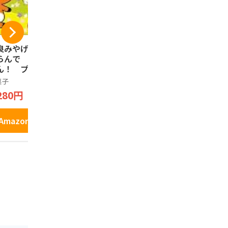
良みやげ ならんで
奈良みやげ しかま
まんとくん
らんで しかまろ
ろくん瓦せんべい
ミルク＆チ
ん！ プリントク
18枚入
グドシャー 
キー 18枚入り
菓子
芳月堂
お菓子
280円
999円
702円
1,290円
Amazonで見る
Amazonで見る
Amazo