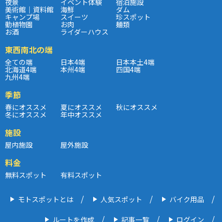
夜景
イベント体験
宿泊施設
美術館｜資料館
海鮮
ダム
キャンプ場
スイーツ
珍スポット
動植物園
お肉
麺類
お酒
ライダーハウス
東西南北の端
全ての端
日本4端
日本本土4端
北海道4端
本州4端
四国4端
九州4端
季節
春にオススメ
夏にオススメ
秋にオススメ
冬にオススメ
年中オススメ
施設
屋内施設
屋外施設
料金
無料スポット
有料スポット
モトスポットとは
人気スポット
バイク用品
ルートを作成
記事一覧
ログイン