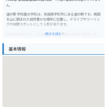
ん。
道の駅 宇陀路大宇陀は、奈良県宇陀市にある道の駅です。周囲
を山に囲まれた自然豊かな場所に位置し、ドライブやツーリン
グの休憩スポットとして人気があります。
...続きを読む
特産品販売所では、地元宇陀でとれた新鮮な野菜や果物、特産
品である「宇陀松山優良茶」などが販売されています。また、
併設のレストランでは、地元食材を使った郷土料理や、名物の
基本情報
「大和うど」などを味わうことができます。
バイクで訪れる場合、道の駅には広々とした駐車場が完備され
ているので安心です。周辺には、室町時代から続く歴史的な街
並みが残る「宇陀松山地区」や、日本最古の神社の一つとされ
る「榛原石神社」、美しい棚田の風景が広がる「仏隆寺」な
ど、観光スポットも点在しています。道の駅 宇陀路大宇陀を拠
点に、奈良県の自然と歴史を感じながら、ツーリングを楽しん
でみてはいかがでしょうか。