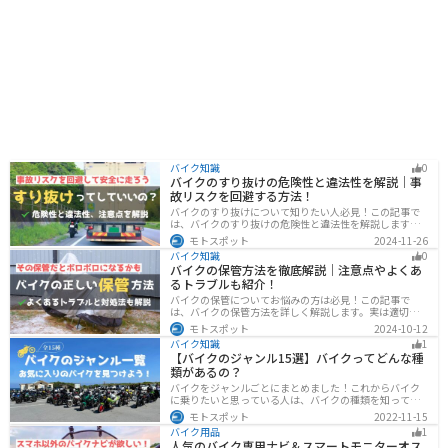
バイク知識
0
バイクのすり抜けの危険性と違法性を解説｜事
故リスクを回避する方法！
バイクのすり抜けについて知りたい人必見！この記事で
は、バイクのすり抜けの危険性と違法性を解説します。
実は、すり抜けによる事故のリスクは想像以上に高いで
モトスポット
2024-11-26
す。記事を参考にすり抜けのリスクを理解し、安全運転
バイク知識
0
に努めましょう。
バイクの保管方法を徹底解説｜注意点やよくあ
るトラブルも紹介！
バイクの保管についてお悩みの方は必見！この記事で
は、バイクの保管方法を詳しく解説します。実は適切に
保管しなければ、バイクの状態を悪化させる恐れがあり
モトスポット
2024-10-12
ます。記事を参考にすれば、バイクを状態良く長持ちさ
バイク知識
1
せることが可能です。
【バイクのジャンル15選】バイクってどんな種
類があるの？
バイクをジャンルごとにまとめました！これからバイク
に乗りたいと思っている人は、バイクの種類を知って気
になる1台を見つけましょう。特徴やメリットデメリット
モトスポット
2022-11-15
なども記載しているので、デザインだけでなく性能から
バイク用品
1
もバイクを探せるようになると失敗しないバイク選びば
人気のバイク専用ナビ＆スマートモニターオス
できるようになります。