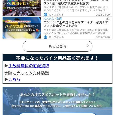
スメ8選！選び方や注意点も解説
バイクでナビを使いたいけど、スマホは振動で壊れるか
らつけたくない！という方におすすめしたい「バイク専
用ナビ」と「スマートモニター」をまとめてご紹介しま
モトスポット
2025-05-09
す。専用ナビなら耐久性もあり、オフラインでも使える
カスタム・整備
1
ので安心です。スマートモニターは、スマホと連動させ
ワンランク上の洗車を目指すライダー必見！オ
てスマホの機能をそのまま利用できます。ドラレコや死
ススメ洗車グッズを紹介
角警告、駐車場の振動検知など様々な便利機能も搭載さ
れています。
バイクは常に綺麗にしておきたいですよね。自分で洗車
したい人向けに、バイク洗車に最適なオススメの洗車グ
ッズを紹介します。汚れを落とすシャンプーからツヤを
モトスポット
2022-09-20
出すワックスまで全て紹介します。自分でバイク洗車を
しようと思っている方は参考にしてください。
もっと見る
不要になったバイク用品高く売れます！
▶︎
手数料無料の宅配買取
実際に売ってみた体験談
▶︎
こちら
あなたのオススメスポットを登録しませんか？
モトスポットでは、皆様からオススメスポットを募集しています！
全ライダーのための最高なサービス作りに、ご協力よろしくお願いいたします。