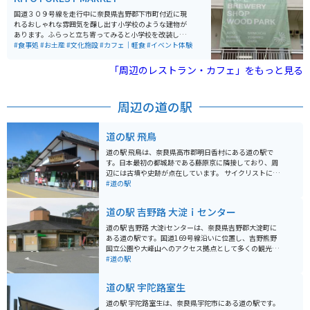
国道３０９号線を走行中に奈良県吉野郡下市町付近に現
れるおしゃれな雰囲気を醸し出す小学校のような建物が
あります。ふらっと立ち寄ってみると小学校を改装した
複合型体験施設で、地元の農産物やデザイン商品の販
#食事処
#お土産
#文化施設
#カフェ｜軽食
#イベント体験
売、自然思考の食事、ギャラリー、一風変わった図書
館、イベント開催、クラフトビールの醸造所になってい
「周辺のレストラン・カフェ」をもっと見る
て、田舎の素晴らしさがギュッと詰まったような施設で
す。小学校を使っている点でも、ホッと心が和む場所で
す。
周辺の道の駅
道の駅 飛鳥
道の駅 飛鳥は、奈良県高市郡明日香村にある道の駅で
す。日本最初の都城跡である藤原京に隣接しており、周
辺には古墳や史跡が点在しています。 サイクリストにも
人気があり、休憩所や自転車ラックも完備されていま
#道の駅
す。特産品販売所では、地元産の新鮮な野菜や果物、お
土産などが購入できます。 レストランでは、地元の食材
道の駅 吉野路 大淀ｉセンター
を使った郷土料理や、古代米を使ったメニューなどが楽
しめます。おすすめは、古代米を使った「飛鳥鍋」で
道の駅 吉野路 大淀iセンターは、奈良県吉野郡大淀町に
す。 周辺には、石舞台古墳や高松塚古墳など、歴史的な
ある道の駅です。国道169号線沿いに位置し、吉野熊野
観光スポットがたくさんあります。レンタサイクルも利
国立公園や大峰山へのアクセス拠点として多くの観光客
用できるので、サイクリングで周辺を散策するのもおす
が訪れます。 施設内には、地元の特産品を販売するショ
#道の駅
すめです。
ップやレストランがあり、吉野地方の銘菓や名産品を購
入することができます。特に、吉野葛を使用した葛餅や
道の駅 宇陀路室生
葛きりは、ここでしか味わえない逸品です。また、レス
トランでは、地元産の食材を使った郷土料理を楽しむこ
道の駅 宇陀路室生は、奈良県宇陀市にある道の駅です。