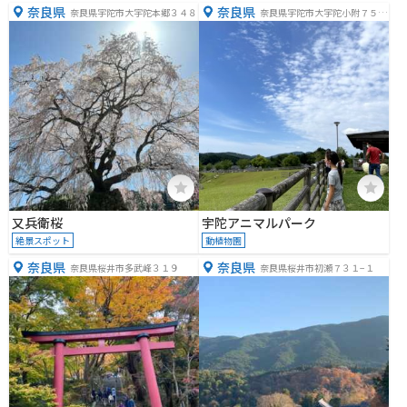
奈良県
奈良県
奈良県宇陀市大宇陀本郷３４８
奈良県宇陀市大宇陀小附７５
−１
又兵衛桜
宇陀アニマルパーク
絶景スポット
動植物園
奈良県
奈良県
奈良県桜井市多武峰３１９
奈良県桜井市初瀬７３１−１