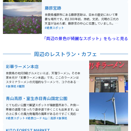
ここから高松塚古墳の方向に走っていくと、程よく角度
がついたワイディングロードがあります。少し短いです
藤原宮跡
が、ツーリングにはもってこいの場所です。
奈良県橿原市にある藤原宮跡は、日本の歴史において重
要な場所です。約1300年前、持統、文武、元明の三代の
天皇が治めた都、藤原京の中心に位置していました。藤
原宮は、日本で初めて造られた瓦葺の宮殿で、政治の中
#絶景スポット
枢施設や天皇や皇后の住まいがあった場所です。現在は
朱塗りの列柱が数か所再現されているのみですが、四季
「周辺の景色が綺麗なスポット」をもっと見る
折々の花が植えられていて、春には菜の花と桜、秋には
コスモスが楽しめます。 藤原宮の規模は東西約5.3km、
南北約4.8kmに及び、天皇の住まいである内裏や、天皇
周辺のレストラン・カフェ
が儀式や政治を行った大極殿跡が残っています。現在の
藤原宮跡は、広大な敷地に遺構が点在し、歴史的な価値
が高い場所として知られています。日本古代史の一端を
彩華ラーメン本店
感じ取ることができます。
奈良県の地元B級グルメといえば、天理ラーメン。その本
家本元が「彩華ラーメン本店」です。ここのラーメンは
スタミナラーメンの元祖的なラーメンで、コクのある醤
油風味のスープに大量の白菜、ニラ、豚肉などが載って
#食事処
#麺類
おり、一度食べるとまた食べたくなるくせになる味わい
です。テーブルにはラージャン、ニンニクが常備されて
青山高原・室生赤目青山国定公園
おり、お好みに合わせて味を調整出来ます。
とても広い公園で展望スポットが複数箇所あり、片側一
車線の道路で走ったり遊歩道で歩くことも出来ます。山
の上に多くの風力発電用の風車があるのですごく見応え
があり、風車を見ながらツーリングを楽しめます。
#絶景スポット
#絶景ロード
#山｜高原
#食事処
KITO FOREST MARKET