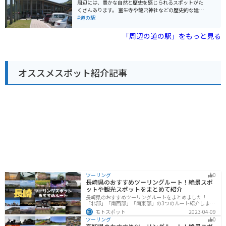
とができます。 バイクツーリングで訪れる場合、道の駅
周辺には、豊かな自然と歴史を感じられるスポットがた
には広々とした駐車場が完備されているため、安心して
くさんあります。 室生寺や龍穴神社などの歴史的な建造
駐車することができます。周辺には、吉野山や熊野古道
物は、一見の価値ありです。特に、室生寺は女人高野と
#道の駅
など、風光明媚なツーリングスポットも多数点在してお
して知られ、美しい五重塔や仏像は必見です。周辺の道
り、ツーリングの拠点としても最適です。 道の駅 吉野路
路は、ワインディングロードになっている場所もあり、
「周辺の道の駅」をもっと見る
大淀iセンターは、観光情報コーナーも併設しており、周
ツーリングにも最適です。道の駅には、地元の特産品を
辺の観光スポットやイベント情報を入手することができ
販売するショップやレストランがあり、休憩に最適で
ます。吉野地方の魅力を満喫するためにも、ぜひ一度訪
す。 名物のしいたけをはじめとした、地元でとれた新鮮
れてみてください。
な野菜や果物を使った料理を楽しむことができます。バ
オススメスポット紹介記事
イクで訪れる際は、道の駅にバイク専用の駐車場がある
ので安心です。
ツーリング
0
長崎県のおすすめツーリングルート！絶景スポ
ットや観光スポットをまとめて紹介
長崎県のおすすめツーリングルートをまとめました！
「北部」「南西部」「南東部」の3つのルート紹介しま
す。国際色豊かな街並みや世界遺産、絶景ポイントが数
モトスポット
2023-04-09
多く存在し、様々な楽しみ方ができます。バイクで長崎
ツーリング
0
県にツーリングに行く際は参考にしてください。