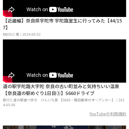
【近畿編】奈良県宇陀市 宇陀路室生に行ってみた【44/15
7】
NBOXと僕 / 2024-06-02
道の駅宇陀路大宇陀 奈良の古い町並みと気持ちいい温泉
【奈良道の駅めぐり1日目③】S660ドライブ
旅行と道の駅食べ歩き けんいち旅 【S660・軽自動車のオープンカー】 / 202
4-05-08
YouTubeの利用規約