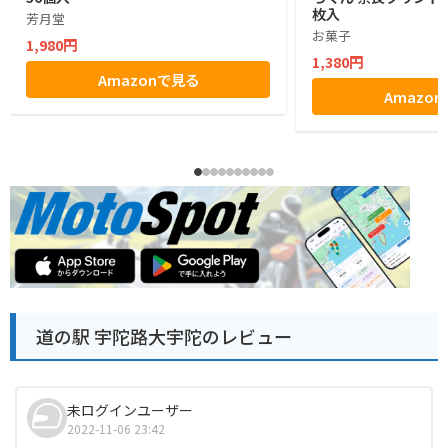
枚入
芳月堂
お菓子
1,980円
1,380円
Amazonで見る
Amazo
道の駅 宇陀路大宇陀のレビュー
未ログインユーザー
2022-11-06 23:42