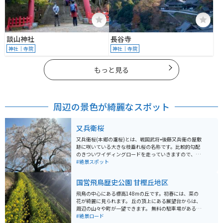
談山神社
長谷寺
神社｜寺院
神社｜寺院
もっと見る
周辺の景色が綺麗なスポット
又兵衛桜
又兵衛桜(本郷の瀧桜)とは、戦国武将•後藤又兵衛の屋敷
跡に咲いている大きな枝垂れ桜の名称です。比較的勾配
のきついワイディングロードを走っていきますので、ツ
ーリングにはうってつけです。 春になると、多くの観光
#絶景スポット
客が訪れます。繁忙期には臨時駐車場も解放されて駐車
スペースを確保していますが、時間帯によっては待ち時
国営飛鳥歴史公園 甘樫丘地区
間も発生することがあります。春の心地よさを感じなが
らツーリングをしたい方にはオススメです。
飛鳥の中心にある標高148mの丘です。初春には、菜の
花が綺麗に見られます。 丘の頂上にある展望台からは、
周辺の山々や町が一望できます。 無料の駐車場があるの
で、車やバイクを停めてゆっくりと自然を楽しめます。
#絶景ロード