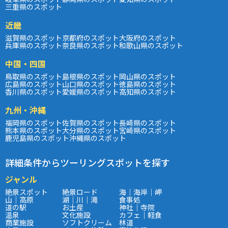
三重県のスポット
近畿
滋賀県のスポット
京都府のスポット
大阪府のスポット
兵庫県のスポット
奈良県のスポット
和歌山県のスポット
中国・四国
鳥取県のスポット
島根県のスポット
岡山県のスポット
広島県のスポット
山口県のスポット
徳島県のスポット
香川県のスポット
愛媛県のスポット
高知県のスポット
九州・沖縄
福岡県のスポット
佐賀県のスポット
長崎県のスポット
熊本県のスポット
大分県のスポット
宮崎県のスポット
鹿児島県のスポット
沖縄県のスポット
詳細条件からツーリングスポットを探す
ジャンル
絶景スポット
絶景ロード
海｜海岸｜岬
山｜高原
湖｜川｜滝
食事処
道の駅
お土産
神社｜寺院
温泉
文化施設
カフェ｜軽食
商業施設
ソフトクリーム
林道