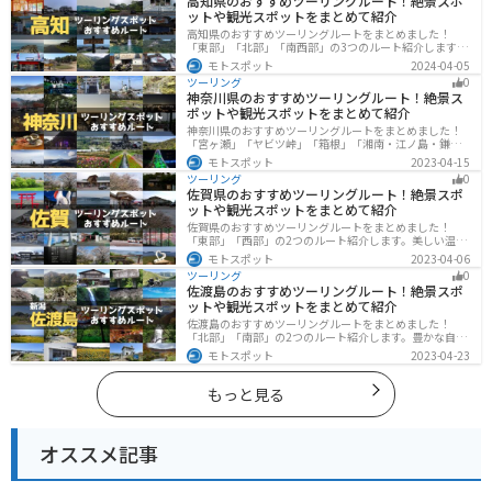
高知県のおすすめツーリングルート！絶景スポ
ットや観光スポットをまとめて紹介
高知県のおすすめツーリングルートをまとめました！
「東部」「北部」「南西部」の3つのルート紹介します。
山と海どちらも楽しめるスポットが多数あり、様々な楽
モトスポット
2024-04-05
しみ方ができます。バイクで高知県にツーリングに行く
ツーリング
0
際は参考にしてください。
神奈川県のおすすめツーリングルート！絶景ス
ポットや観光スポットをまとめて紹介
神奈川県のおすすめツーリングルートをまとめました！
「宮ヶ瀬」「ヤビツ峠」「箱根」「湘南・江ノ島・鎌
倉」「三浦」「みなとみらい」の6つのルート紹介しま
モトスポット
2023-04-15
す。自然豊かなスポット、歴史ある観光名所、都市部で
ツーリング
0
楽しめるツーリングスポットまで多数あります。バイク
佐賀県のおすすめツーリングルート！絶景スポ
で神奈川県にツーリングに行く際は参考にしてくださ
ットや観光スポットをまとめて紹介
い。
佐賀県のおすすめツーリングルートをまとめました！
「東部」「西部」の2つのルート紹介します。美しい温泉
地や古墳群、歴史ある城や神社仏閣など、バイクツーリ
モトスポット
2023-04-06
ングに適したスポットが多数存在し、様々な楽しみ方が
ツーリング
0
できます。バイクで佐賀県にツーリングに行く際は参考
佐渡島のおすすめツーリングルート！絶景スポ
にしてください。
ットや観光スポットをまとめて紹介
佐渡島のおすすめツーリングルートをまとめました！
「北部」「南部」の2つのルート紹介します。豊かな自然
と歴史的なスポット、トキなどの貴重な動物を見られる
モトスポット
2023-04-23
スポットが多数あります。バイクで佐渡島にツーリング
に行く際は参考にしてください。
もっと見る
オススメ記事