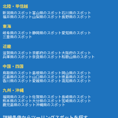
北陸・甲信越
新潟県のスポット
富山県のスポット
石川県のスポット
福井県のスポット
山梨県のスポット
長野県のスポット
東海
岐阜県のスポット
静岡県のスポット
愛知県のスポット
三重県のスポット
近畿
滋賀県のスポット
京都府のスポット
大阪府のスポット
兵庫県のスポット
奈良県のスポット
和歌山県のスポット
中国・四国
鳥取県のスポット
島根県のスポット
岡山県のスポット
広島県のスポット
山口県のスポット
徳島県のスポット
香川県のスポット
愛媛県のスポット
高知県のスポット
九州・沖縄
福岡県のスポット
佐賀県のスポット
長崎県のスポット
熊本県のスポット
大分県のスポット
宮崎県のスポット
鹿児島県のスポット
沖縄県のスポット
詳細条件からツーリングスポットを探す