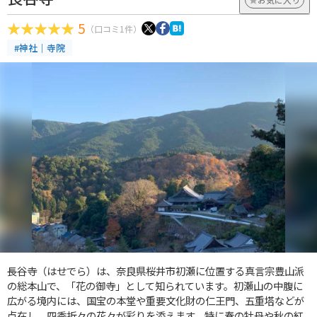
5
（口コミ1件）
#神社｜寺院
長谷寺（はせでら）は、奈良県桜井市初瀬に位置する真言宗豊山派
の総本山で、「花の御寺」として知られています。初瀬山の中腹に
広がる境内には、国宝の本堂や重要文化財の仁王門、五重塔などが
点在し、四季折々の花々が彩りを添えます。特に春の牡丹や秋の紅