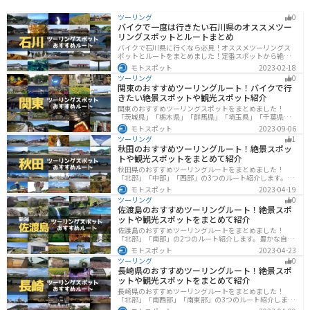
ツーリング
0
バイクで一度は行きたい石川県のオススメツー
リングスポットとルートまとめ
バイクで石川県に行くなら必見！オススメツーリングス
ポットとルートをまとめました！定番スポットから絶景
スポット、温泉、海、グルメなど様々なジャンルで楽し
モトスポット
2023-02-18
めます。バイクで石川ツーリングに行こうと思っている
ツーリング
0
人は、参考にしてください。
関東のおすすめツーリングルート！バイクで行
きたい絶景スポットや観光スポット紹介
関東のおすすめツーリングスポットをまとめました！
「茨城県」「栃木県」「群馬県」「埼玉県」「千葉県」
「東京都」「神奈川県」の各県の観光地紹介します。自
モトスポット
2023-09-06
然豊かな山々や湖、温泉地が点在し、四季折々の景色を
ツーリング
1
楽しめるスポットが多数あります。バイクで関東にツー
秋田のおすすめツーリングルート！絶景スポッ
リングに行く際は参考にしてください。
トや観光スポットをまとめて紹介
秋田県のおすすめツーリングルートをまとめました！
「北部」「中部」「西部」の3つのルート紹介します。自
然豊かな山々や湖、温泉地が点在し、四季折々の景色を
モトスポット
2023-04-19
楽しめるスポットが多数あります。バイクで秋田県にツ
ツーリング
0
ーリングに行く際は参考にしてください。
佐渡島のおすすめツーリングルート！絶景スポ
ットや観光スポットをまとめて紹介
佐渡島のおすすめツーリングルートをまとめました！
「北部」「南部」の2つのルート紹介します。豊かな自然
と歴史的なスポット、トキなどの貴重な動物を見られる
モトスポット
2023-04-23
スポットが多数あります。バイクで佐渡島にツーリング
ツーリング
0
に行く際は参考にしてください。
長崎県のおすすめツーリングルート！絶景スポ
ットや観光スポットをまとめて紹介
長崎県のおすすめツーリングルートをまとめました！
「北部」「南西部」「南東部」の3つのルート紹介しま
す。国際色豊かな街並みや世界遺産、絶景ポイントが数