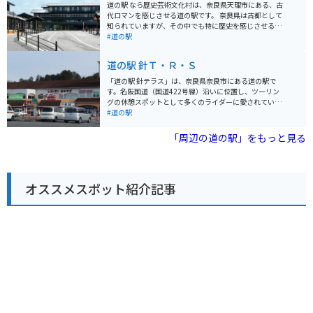
ができます。 バイクで訪れる場合、道の駅には広々とし
道の駅 なら歴史芸術文化村は、奈良県天理市にある、古
た駐車場が完備されているので安心です。周辺には、室
代ロマンを感じさせる道の駅です。 奈良県は古都として
町時代から続く歴史的な街並みが残る「宇陀松山地区」
知られていますが、その中でも特に歴史を感じさせる展
や、日本最古の神社の一つとされる「榛原石神社」、美
示やイベントが盛りだくさんです。 古代の衣装を着て写
#道の駅
しい棚田の風景が広がる「仏隆寺」など、観光スポット
真撮影を楽しめる「時空を超える装束体験」は、子供か
も点在しています。道の駅 宇陀路大宇陀を拠点に、奈良
ら大人まで楽しめます。 また、レストランでは地元の食
道の駅 針Ｔ・Ｒ・Ｓ
県の自然と歴史を感じながら、ツーリングを楽しんでみ
材をふんだんに使った料理を味わうことができます。 お
てはいかがでしょうか。
土産には、奈良県の名産品である奈良漬けや、柿の葉寿
「道の駅 針テラス」は、奈良県奈良市にある道の駅で
司などがおすすめです。 バイクで訪れる際は、広々とし
す。名阪国道（国道422号線）沿いに位置し、ツーリン
た駐車場があるので安心です。 道の駅 なら歴史芸術文化
グの休憩スポットとして多くのライダーに愛されていま
村は、歴史好きにはたまらないスポットです。 古代への
す。 施設内には、地元の特産品を販売するショップやレ
#道の駅
旅に出かけてみてはいかがでしょうか。
ストランがあり、奈良県の名産である吉野葛を使用した
スイーツや、地元産の新鮮な野菜などを楽しむことがで
「周辺の道の駅」をもっと見る
きます。また、バイク駐車場は広く、多くのライダーが
集まることから、バイク用品店やバイク関連のイベント
なども開催されています。 奈良市内や周辺観光の拠点と
しても便利で、世界遺産の元興寺や、東大寺、春日大社
オススメスポット紹介記事
などへのアクセスも良好です。