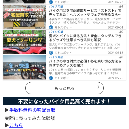
バイクは大丈夫という保証はどこにもありません。バイ
モトスポット
2023-04-23
クの盗難対策の方法を理解して、自分のバイクは自分で
バイク用品
4
守りましょう。
バイク用品を宅配買取サービス「ストスト」で
売ってみた！ヘルメットやウェアを売るならオ
ススメ
不要なバイク用品を処分するなら、宅配買取サービスが
オススメ！捨てるのは勿体無い、でもメルカリやヤフオ
クに出すのは面倒だし手数料がかかる...STST（ストス
モトスポット
2024-09-04
ト）なら手数料や送料など完全無料で、自宅から送るだ
バイク知識
0
けでOKなので超簡単に売れます！ストストを実際に使っ
愛犬とバイクに乗る方法！安全にタンデムでき
てみたので、流れや買取金額などを紹介します。
るグッズや注意すべき法律も解説
愛犬とバイクに乗ってツーリング、憧れますよね。バイ
クは積載容量も少なく犬をそのまま乗せるのは難しいで
すが、専用アイテムを使えば実現できます。この記事で
モトスポット
2024-06-13
は、安全に楽しむために必要な知識やグッズをまとめま
バイク用品
0
した。しっかりと準備して愛犬とバイクライフを満喫し
バイクの寒さ対策は必須！冬を乗り切る方法＆
ましょう！
おすすめグッズを紹介
バイクの寒さ対策していますか？冬ツーリングや通勤通
学、極寒の寒さの中でバイクに乗らなければいけない時
でも快適に乗る方法をまとめました！オススメの寒さ対
モトスポット
2024-05-25
策グッズも紹介しているので、これで寒い冬でも快適に
バイクに乗りましょう！
もっと見る
不要になったバイク用品高く売れます！
▶︎
手数料無料の宅配買取
実際に売ってみた体験談
▶︎
こちら