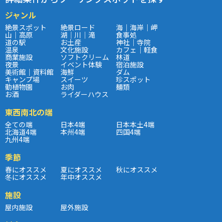
ジャンル
絶景スポット
絶景ロード
海｜海岸｜岬
山｜高原
湖｜川｜滝
食事処
道の駅
お土産
神社｜寺院
温泉
文化施設
カフェ｜軽食
商業施設
ソフトクリーム
林道
夜景
イベント体験
宿泊施設
美術館｜資料館
海鮮
ダム
キャンプ場
スイーツ
珍スポット
動植物園
お肉
麺類
お酒
ライダーハウス
東西南北の端
全ての端
日本4端
日本本土4端
北海道4端
本州4端
四国4端
九州4端
季節
春にオススメ
夏にオススメ
秋にオススメ
冬にオススメ
年中オススメ
施設
屋内施設
屋外施設