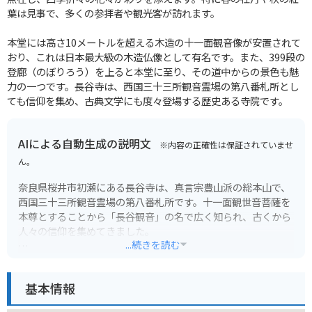
葉は見事で、多くの参拝者や観光客が訪れます。
本堂には高さ10メートルを超える木造の十一面観音像が安置されて
おり、これは日本最大級の木造仏像として有名です。また、399段の
登廊（のぼりろう）を上ると本堂に至り、その道中からの景色も魅
力の一つです。長谷寺は、西国三十三所観音霊場の第八番札所とし
ても信仰を集め、古典文学にも度々登場する歴史ある寺院です。
AIによる自動生成の説明文
※内容の正確性は保証されていませ
ん。
奈良県桜井市初瀬にある長谷寺は、真言宗豊山派の総本山で、
西国三十三所観音霊場の第八番札所です。十一面観世音菩薩を
本尊とすることから「長谷観音」の名で広く知られ、古くから
人々の信仰を集めてきました。
...続きを読む
長谷寺の見どころは何と言っても、本尊の十一面観世音菩薩立
像です。高さ約10メートルにも及ぶ日本最大級の木造仏で、そ
基本情報
の姿は圧巻です。また、本堂から続く舞台からは、四季折々の
美しい景色を眺めることができます。春は桜、秋は紅葉が境内