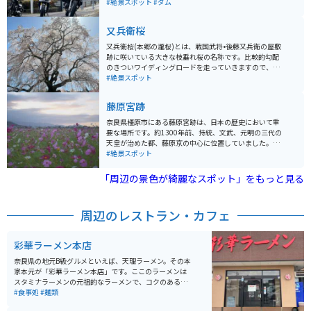
および天理市上水道の水源開発を目的としています。ダ
#絶景スポット
#ダム
ムの堤高は60mで、春には桜の絶景が広がる風致公園が
併設されています。 天理ダムの周辺には「レイクパー
又兵衛桜
ク」が設けられており、ダム湖畔の数箇所に公園や駐車
場が整備されています。木々も大きく育ち、春から秋に
又兵衛桜(本郷の瀧桜)とは、戦国武将•後藤又兵衛の屋敷
かけては自然を楽しむ訪問者で賑わいます。また、ダム
跡に咲いている大きな枝垂れ桜の名称です。比較的勾配
は治水対策や洪水調節の重要な役割を果たしており、天
のきついワイディングロードを走っていきますので、ツ
理市の上水道用水の供給源としても重要な位置を占めて
ーリングにはうってつけです。 春になると、多くの観光
#絶景スポット
います。バイクの撮影はダムの手前の放流口が下から見
客が訪れます。繁忙期には臨時駐車場も解放されて駐車
えるところがベストです。
スペースを確保していますが、時間帯によっては待ち時
藤原宮跡
間も発生することがあります。春の心地よさを感じなが
らツーリングをしたい方にはオススメです。
奈良県橿原市にある藤原宮跡は、日本の歴史において重
要な場所です。約1300年前、持統、文武、元明の三代の
天皇が治めた都、藤原京の中心に位置していました。藤
原宮は、日本で初めて造られた瓦葺の宮殿で、政治の中
#絶景スポット
枢施設や天皇や皇后の住まいがあった場所です。現在は
朱塗りの列柱が数か所再現されているのみですが、四季
「周辺の景色が綺麗なスポット」をもっと見る
折々の花が植えられていて、春には菜の花と桜、秋には
コスモスが楽しめます。 藤原宮の規模は東西約5.3km、
南北約4.8kmに及び、天皇の住まいである内裏や、天皇
周辺のレストラン・カフェ
が儀式や政治を行った大極殿跡が残っています。現在の
藤原宮跡は、広大な敷地に遺構が点在し、歴史的な価値
が高い場所として知られています。日本古代史の一端を
彩華ラーメン本店
感じ取ることができます。
奈良県の地元B級グルメといえば、天理ラーメン。その本
家本元が「彩華ラーメン本店」です。ここのラーメンは
スタミナラーメンの元祖的なラーメンで、コクのある醤
油風味のスープに大量の白菜、ニラ、豚肉などが載って
#食事処
#麺類
おり、一度食べるとまた食べたくなるくせになる味わい