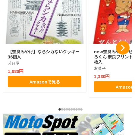
【奈良みやげ】ならシカないクッキー
new奈良みやげ せ
36個入
ろくん 奈良プリントク
枚入
芳月堂
お菓子
1,980円
1,380円
Amazonで見る
Amazo