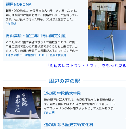
です。テーブルにはラージャン、ニンニクが常備されて
麺屋NOROMA
おり、お好みに合わせて味を調整出来ます。
麺屋NOROMAは、奈良県で有名なラーメン屋さんです。
鶏そばや鶏つけ麺が名物で、開店からずっと混雑してい
ます。私が食べに行った時も、30分以上並びました。味
は、めちゃくちゃ美味しいです！！今まで食べてきた中
#食事処
で1番美味しく、衝撃を受けました。駐車場も広いの
で、ぜひ行ってみてください！
青山高原・室生赤目青山国定公園
とても広い公園で展望スポットが複数箇所あり、片側一
車線の道路で走ったり遊歩道で歩くことも出来ます。山
の上に多くの風力発電用の風車があるのですごく見応え
があり、風車を見ながらツーリングを楽しめます。
#絶景スポット
#絶景ロード
#山｜高原
#食事処
「周辺のレストラン・カフェ」をもっと見る
周辺の道の駅
道の駅 宇陀路大宇陀
道の駅 宇陀路大宇陀は、奈良県宇陀市にある道の駅で
す。周囲を山に囲まれた自然豊かな場所に位置し、ドラ
イブやツーリングの休憩スポットとして人気がありま
す。 特産品販売所では、地元宇陀でとれた新鮮な野菜や
#道の駅
果物、特産品である「宇陀松山優良茶」などが販売され
ています。また、併設のレストランでは、地元食材を使
道の駅 なら歴史芸術文化村
った郷土料理や、名物の「大和うど」などを味わうこと