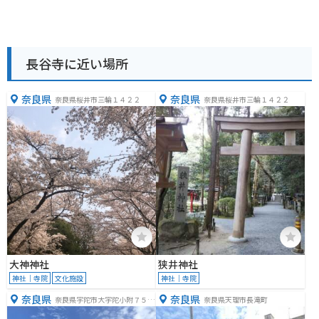
長谷寺に近い場所
奈良県
奈良県
奈良県桜井市三輪１４２２
奈良県桜井市三輪１４２２
大神神社
狭井神社
神社｜寺院
文化施設
神社｜寺院
奈良県
奈良県
奈良県宇陀市大宇陀小附７５
奈良県天理市長滝町
−１