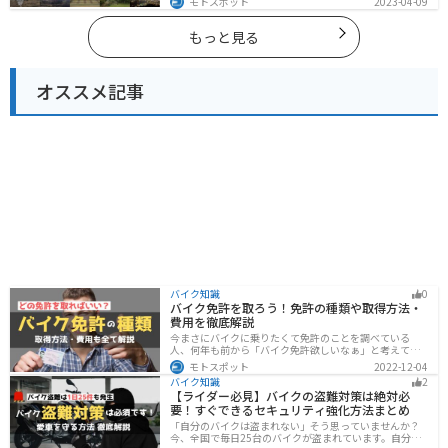
モトスポット
2023-04-09
多く存在し、様々な楽しみ方ができます。バイクで長崎
県にツーリングに行く際は参考にしてください。
もっと見る
オススメ記事
バイク知識
0
バイク免許を取ろう！免許の種類や取得方法・
費用を徹底解説
今まさにバイクに乗りたくて免許のことを調べている
人、何年も前から「バイク免許欲しいなぁ」と考えてい
るうちに時間ばかりが経っている人。そんな人々に役立
モトスポット
2022-12-04
つ情報を分かりやすくまとめました。バイク免許の種類
バイク知識
2
や、免許を取るための方法や必要な費用・日数などにつ
【ライダー必見】バイクの盗難対策は絶対必
いて解説します。
要！すぐできるセキュリティ強化方法まとめ
「自分のバイクは盗まれない」そう思っていませんか？
今、全国で毎日25台のバイクが盗まれています。自分の