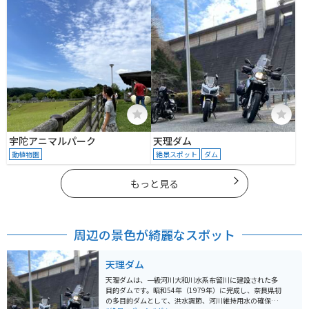
宇陀アニマルパーク
天理ダム
動植物園
絶景スポット
ダム
もっと見る
周辺の景色が綺麗なスポット
天理ダム
天理ダムは、一級河川大和川水系布留川に建設された多
目的ダムです。昭和54年（1979年）に完成し、奈良県初
の多目的ダムとして、洪水調節、河川維持用水の確保、