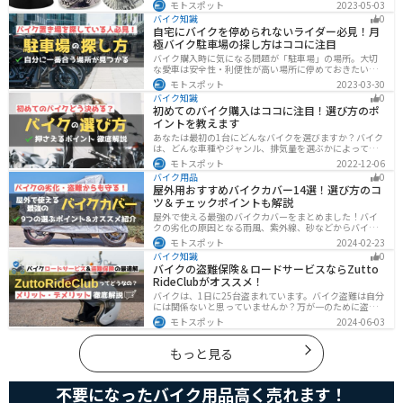
いいオススメのガーディアンベルも紹介します。自分用
モトスポット
2023-05-03
のお守りとしてだけでなく、プレゼントとしても最適な
バイク知識
0
ので、気になっている人は参考にしてみてください。
自宅にバイクを停められないライダー必見！月
極バイク駐車場の探し方はココに注目
バイク購入時に気になる問題が「駐車場」の場所。大切
な愛車は安全性・利便性が高い場所に停めておきたいで
すよね？ 当記事ではそんな駐車場選びについて解説して
モトスポット
2023-03-30
います。すでにバイクを持っていて、新しい駐車場を探
バイク知識
0
している人もぜひ参考にしてくださいね。
初めてのバイク購入はココに注目！選び方のポ
イントを教えます
あなたは最初の1台にどんなバイクを選びますか？バイク
は、どんな車種やジャンル、排気量を選ぶかによって今
後の楽しみ方が大きく変わるものなので、初めての愛車
モトスポット
2022-12-06
選びはとても重要です。この記事ではそんなバイク選び
バイク用品
0
のオススメポイントをお伝えします。
屋外用おすすめバイクカバー14選！選び方のコ
ツ＆チェックポイントも解説
屋外で使える最強のバイクカバーをまとめました！バイ
クの劣化の原因となる雨風、紫外線、砂などからバイク
を守ることはもちろん、盗難やいたずら対策にもなりま
モトスポット
2024-02-23
す。バイクカバーの選び方からオススメまでまとめまし
バイク知識
0
たので、カバーを探している人はぜひ参考にしてくださ
バイクの盗難保険＆ロードサービスならZutto
い。
RideClubがオススメ！
バイクは、1日に25台盗まれています。バイク盗難は自分
には関係ないと思っていませんか？万が一のために盗難
保険を検討しておきましょう。この記事ではオススメの
モトスポット
2024-06-03
バイク盗難保険「ZuttoRideClub」について解説します。
ロードサービスや会員限定特典などもあるので、お得な
バイク盗難保険を探している人に最適です。
もっと見る
不要になったバイク用品高く売れます！