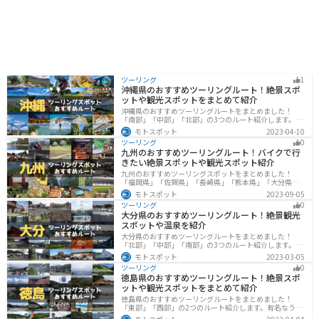
ツーリング
1
沖縄県のおすすめツーリングルート！絶景スポ
ットや観光スポットをまとめて紹介
沖縄県のおすすめツーリングルートをまとめました！
「南部」「中部」「北部」の3つのルート紹介します。美
しいビーチや歴史と文化に溢れたスポットが多数あり、
モトスポット
2023-04-10
様々な楽しみ方ができます。バイクで沖縄県にツーリン
ツーリング
0
グに行く際は参考にしてください。
九州のおすすめツーリングルート！バイクで行
きたい絶景スポットや観光スポット紹介
九州のおすすめツーリングスポットをまとめました！
「福岡県」「佐賀県」「長崎県」「熊本県」「大分県」
「宮崎都」「鹿児島県」の各県の観光地紹介します。自
モトスポット
2023-09-05
然豊かな山々や湖、温泉地が点在し、四季折々の景色を
ツーリング
0
楽しめるスポットが多数あります。バイクで九州にツー
大分県のおすすめツーリングルート！絶景観光
リングに行く際は参考にしてください。
スポットや温泉を紹介
大分県のおすすめツーリングルートをまとめました！
「北部」「中部」「南部」の3つのルート紹介します。阿
蘇の雄大な自然を満喫できるスポットや温泉を満喫する
モトスポット
2023-03-05
ツーリングができます。バイクで大分県にツーリングに
ツーリング
0
行く際は参考にしてください。
徳島県のおすすめツーリングルート！絶景スポ
ットや観光スポットをまとめて紹介
徳島県のおすすめツーリングルートをまとめました！
「東部」「西部」の2つのルート紹介します。有名なうず
しおや山を中心とした自然豊かなスポットが多数ありま