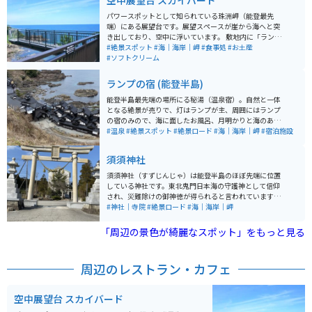
空中展望台 スカイバード
パワースポットとして知られている珠洲岬（能登最先
端）にある展望台です。展望スペースが崖から海へと突
き出しており、空中に浮いています。 敷地内に「ランプ
の宿」があり、宿泊もできます。すぐ近くにある「青の
#絶景スポット
#海｜海岸｜岬
#食事処
#お土産
洞窟」も神秘的な場所なので、合わせて訪れることをオ
#ソフトクリーム
ススメします。 駐車場はとても広いので駐車スペースに
困ることはないです。売店やトイレもあるので、観光と
ランプの宿 (能登半島)
休憩するのにちょうど良いです。
能登半島最先端の場所にる秘湯（温泉宿）。自然と一体
となる絶景が売りで、灯はランプが主、周囲にはランプ
の宿のみので、海に面したお風呂、月明かりと海のあか
りでかもしだす夜景が満喫できる。日本の３大パワース
#温泉
#絶景スポット
#絶景ロード
#海｜海岸｜岬
#宿泊施設
ポットの青の洞窟が隣接。
須須神社
須須神社（すずじんじゃ）は能登半島のほぼ先端に位置
している神社です。東北鬼門日本海の守護神として信仰
され、災難除けの御神徳が得られると言われています。
神社を背面に鳥居を見ると海と一体化したような景観が
#神社｜寺院
#絶景ロード
#海｜海岸｜岬
見られるので、景色も楽しめます。 周辺の道路は、輪島
方面・穴水方面どちらからでも海岸や山超え道路を通る
「周辺の景色が綺麗なスポット」をもっと見る
ためツーリングに最適なルートです。
周辺のレストラン・カフェ
空中展望台 スカイバード