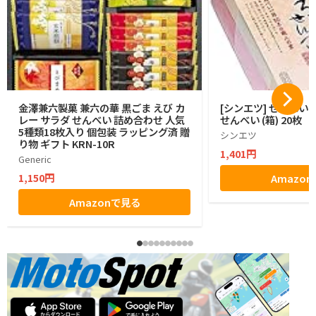
金澤兼六製菓 兼六の華 黒ごま えび カ
[シンエツ] せんべい
レー サラダ せんべい 詰め合わせ 人気
せんべい (箱) 20枚
5種類18枚入り 個包装 ラッピング済 贈
シンエツ
り物 ギフト KRN-10R
1,401円
Generic
1,150円
Amazo
Amazonで見る