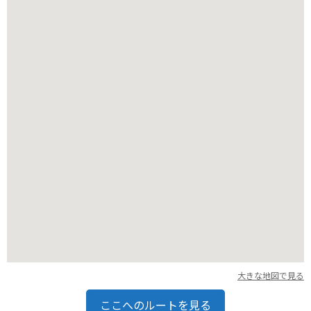
バイクで行く場合は、能登半島の海岸線を走るルートがおすす
めです。風光明媚な景色を楽しみながら、ツーリングすること
ができます。ただし、道幅が狭い場所やカーブも多いので、安
全運転を心がけましょう。周辺には、見附島や巌門など、他の
観光スポットもあるので、合わせて訪れてみるのも良いでしょ
う。
大きな地図で見る
ここへのルートを見る