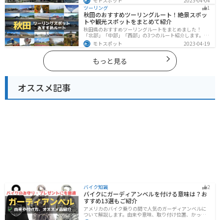
モトスポット
2023-04-04
す。バイクで徳島県にツーリングに行く際は参考にして
ツーリング
1
ください。
秋田のおすすめツーリングルート！絶景スポッ
トや観光スポットをまとめて紹介
秋田県のおすすめツーリングルートをまとめました！
「北部」「中部」「西部」の3つのルート紹介します。自
然豊かな山々や湖、温泉地が点在し、四季折々の景色を
モトスポット
2023-04-19
楽しめるスポットが多数あります。バイクで秋田県にツ
ーリングに行く際は参考にしてください。
もっと見る
オススメ記事
バイク知識
2
バイクにガーディアンベルを付ける意味は？お
すすめ13選もご紹介
アメリカのバイク乗りの間で人気のガーディアンベルに
ついて解説します。由来や意味、取り付け位置、かっこ