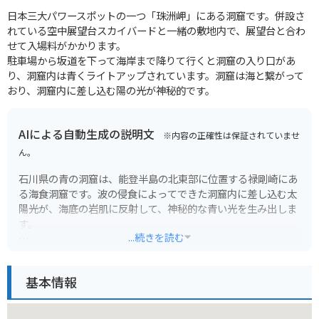
日本三大パワースポットの一つ「珠洲岬」にある洞窟です。併設さ
れている空中展望台スカイバードと一緒の敷地内で、展望台と合わ
せて入場料がかかります。
駐車場から坂道を下って海岸まで降りて行くと洞窟の入り口があ
り、洞窟内は青くライトアップされています。洞窟は海と繋がって
おり、洞窟内に差し込む陽の光が神秘的です。
AIによる自動生成の説明文
※内容の正確性は保証されていませ
ん。
石川県の青の洞窟は、能登半島の北東部に位置する禄剛崎にあ
る海食洞窟です。波の侵食によってできた洞窟内に差し込む太
陽光が、海底の岩肌に反射して、神秘的な青い光を生み出しま
す。
...続きを読む
青の洞窟へは、遊覧船に乗ってアクセスするのが一般的です。
遊覧船は、周辺の景勝地を巡りながら、青の洞窟へと案内して
基本情報
くれます。洞窟内では、青く輝く幻想的な空間を堪能できま
す。運が良ければ、海が穏やかな日には、洞窟内に入って間近
で青い光を観察することもできます。