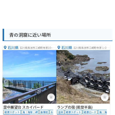
青の洞窟に近い場所
石川県
石川県
石川県珠洲市三崎町寺家10−１
石川県珠洲市三崎町寺家１０
３
−１１−２
空中展望台 スカイバード
ランプの宿 (能登半島)
絶景スポット
海｜海岸｜岬
食事処
お
温泉
絶景スポット
絶景ロード
海｜海