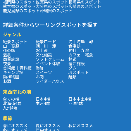
福岡県のスポット
佐賀県のスポット
長崎県のスポット
熊本県のスポット
大分県のスポット
宮崎県のスポット
鹿児島県のスポット
沖縄県のスポット
詳細条件からツーリングスポットを探す
ジャンル
絶景スポット
絶景ロード
海｜海岸｜岬
山｜高原
湖｜川｜滝
食事処
道の駅
お土産
神社｜寺院
温泉
文化施設
カフェ｜軽食
商業施設
ソフトクリーム
林道
夜景
イベント体験
宿泊施設
美術館｜資料館
海鮮
ダム
キャンプ場
スイーツ
珍スポット
動植物園
お肉
麺類
お酒
ライダーハウス
東西南北の端
全ての端
日本4端
日本本土4端
北海道4端
本州4端
四国4端
九州4端
季節
春にオススメ
夏にオススメ
秋にオススメ
冬にオススメ
年中オススメ