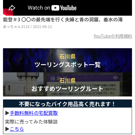
能登＃3 〇〇の最先端を行く夫婦と青の洞窟、垂水の滝
あっちゃん3110 / 2021-06-11
YouTubeの利用規約
石川県
ツーリングスポット一覧
石川県
おすすめツーリングルート
不要になったバイク用品高く売れます！
▶︎
手数料無料の宅配買取
実際に売ってみた体験談
▶︎
こちら