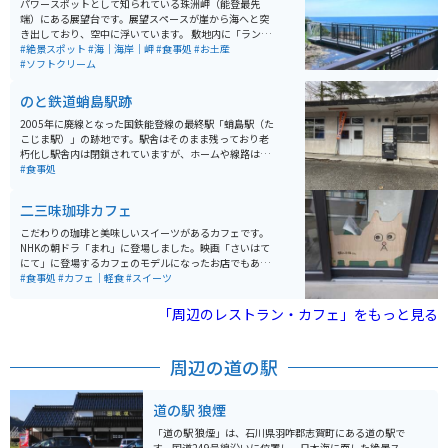
パワースポットとして知られている珠洲岬（能登最先
端）にある展望台です。展望スペースが崖から海へと突
き出しており、空中に浮いています。 敷地内に「ランプ
の宿」があり、宿泊もできます。すぐ近くにある「青の
#絶景スポット
#海｜海岸｜岬
#食事処
#お土産
洞窟」も神秘的な場所なので、合わせて訪れることをオ
#ソフトクリーム
ススメします。 駐車場はとても広いので駐車スペースに
困ることはないです。売店やトイレもあるので、観光と
のと鉄道蛸島駅跡
休憩するのにちょうど良いです。
2005年に廃線となった国鉄能登線の最終駅「蛸島駅（た
こじま駅）」の跡地です。駅舎はそのまま残っており老
朽化し駅舎内は閉鎖されていますが、ホームや線路は立
ち入る事ができます。 春は駅敷地内にある桜が咲き、花
#食事処
見も可能。駅正面には、民宿と食事処を兼ね備えた「む
ろや食堂」があり、蛸島漁港で捕れた新鮮な魚料理も堪
二三味珈琲カフェ
能できます。 蛸島漁港が近く、漁港までの道のりは海に
面して気持ちがよい道路が続きます。 さらに、近くの正
こだわりの珈琲と美味しいスイーツがあるカフェです。
院駅、すず駅、飯田駅なども駅舎跡として存在している
NHKの朝ドラ「まれ」に登場しました。映画「さいはて
ので、廃線駅舎めぐりも楽しめます。すす駅は道の駅と
にて」に登場するカフェのモデルになったお店でもあり
してもお土産ものを探すのにぴったりです。
ます。通り沿いにあり、一見すると倉庫っぽい見た目で
#食事処
#カフェ｜軽食
#スイーツ
すが、店内は落ち着いた雰囲気です。コーヒー豆の購入
も可能で、挽いてある豆も販売しています。
「周辺のレストラン・カフェ」をもっと見る
周辺の道の駅
道の駅 狼煙
「道の駅 狼煙」は、石川県羽咋郡志賀町にある道の駅で
す。国道249号線沿いに位置し、日本海に面した絶景ス