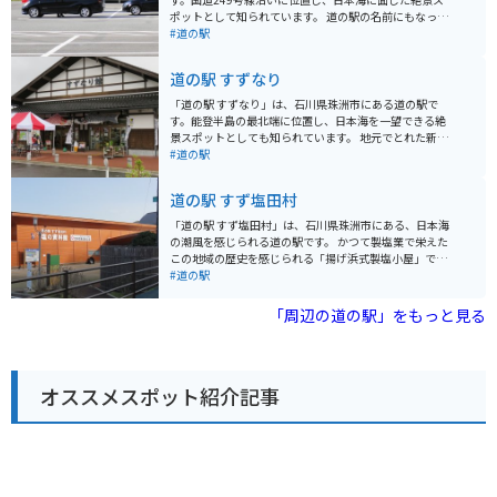
ポットとして知られています。 道の駅の名前にもなって
いる「狼煙」は、かつてこの地で狼煙を上げて船の安全
#道の駅
航行を祈っていたことに由来します。施設内には、その
歴史を伝える資料館や、地元の特産品を販売する売店、
道の駅 すずなり
レストランなどがあります。 新鮮な海の幸を味わえるレ
ストランが人気で、特に冬の味覚であるカニ料理は絶品
「道の駅 すずなり」は、石川県珠洲市にある道の駅で
です。お土産には、地元で獲れた海産物の加工品や、輪
す。能登半島の最北端に位置し、日本海を一望できる絶
島の塩を使ったスイーツなどがおすすめです。 バイクで
景スポットとしても知られています。 地元でとれた新鮮
訪れる場合、道の駅には広々とした駐車場が完備されて
な魚介類を使った料理が自慢で、特に冬の味覚であるカ
#道の駅
いるので安心です。日本海を望む絶景のロケーション
ニは絶品です。レストランでは、カニ丼やカニ汁など、
は、ツーリングの休憩スポットとしても最適です。周辺
カニ料理を心ゆくまで堪能できます。また、お土産コー
道の駅 すず塩田村
には、能登金剛や巌門など、風光明媚な観光スポットも
ナーでは、地元の特産品や工芸品が販売されています。
点在しているので、ぜひ立ち寄ってみてください。
バイクで訪れる場合、道の駅から千里浜なぎさドライブ
「道の駅 すず塩田村」は、石川県珠洲市にある、日本海
ウェイまでは約1時間ほどでアクセスできます。日本海を
の潮風を感じられる道の駅です。 かつて製塩業で栄えた
眺めながら海岸線を走ることができる、バイク乗りにと
この地域の歴史を感じられる「揚げ浜式製塩小屋」で
って最高のロケーションです。 道の駅 すずなりは、能登
は、塩作り体験をすることもできます。 併設されている
#道の駅
半島の雄大な自然と新鮮な海の幸を満喫できるスポット
「レストランしおさい」では、地元でとれた新鮮な魚介
です。
類を使った料理や、塩ソフトクリームなどのスイーツが
「周辺の道の駅」をもっと見る
楽しめます。 日本海を望むロケーションは、ツーリング
の休憩スポットとしても最適です。道の駅には、バイク
専用の駐車場も用意されています。 お土産には、珠洲焼
などの伝統工芸品や、地元でとれた海産物の加工品など
オススメスポット紹介記事
がおすすめです。 特に、道の駅オリジナルの「塩サイダ
ー」は、塩の旨味と炭酸の爽やかさが絶妙な、ここでし
か味わえない人気商品です。