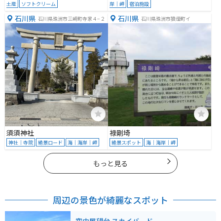
土産
ソフトクリーム
岸｜岬
宿泊施設
石川県
石川県
石川県珠洲市三崎町寺家４−２
石川県珠洲市狼煙町イ
須須神社
禄剛埼
神社｜寺院
絶景ロード
海｜海岸｜岬
絶景スポット
海｜海岸｜岬
もっと見る
周辺の景色が綺麗なスポット