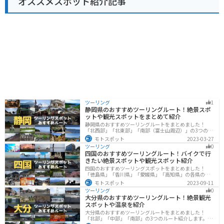
オススメスポット紹介記事
物の加工品や、但馬牛を使ったお菓子などが人気です。
道の駅 あまるべは、美しい景色と美味しいグルメが楽し
める、魅力的なスポットです。
ツーリング
1
静岡県のおすすめツーリングルート！絶景スポ
ットや観光スポットをまとめて紹介
静岡県のおすすめツーリングルートをまとめました！
「北西部」「北東部」「南部（富士山周辺）」の3つのル
ート紹介します。富士山を中心に自然豊かな景色や食事
モトスポット
2023-03-27
を楽しめるスポットが多数あります。バイクで静岡県に
ツーリング
0
ツーリングに行く際は参考にしてください。
四国のおすすめツーリングルート！バイクで行
きたい絶景スポットや観光スポット紹介
四国のおすすめツーリングスポットをまとめました！
「徳島県」「香川県」「愛媛県」「高知県」の各県の観
光地紹介します。自然豊かな山々や湖、温泉地が点在
モトスポット
2023-09-11
し、四季折々の景色を楽しめるスポットが多数ありま
ツーリング
0
す。バイクで四国にツーリングに行く際は参考にしてく
大分県のおすすめツーリングルート！絶景観光
ださい。
スポットや温泉を紹介
大分県のおすすめツーリングルートをまとめました！
「北部」「中部」「南部」の3つのルート紹介します。阿