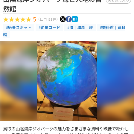
然館
5
（口コミ1件）
#絶景スポット
#絶景ロード
#海｜海岸｜岬
#美術館｜資料
館
鳥取の山陰海岸ジオパークの魅力をさまざまな資料や映像で紹介し