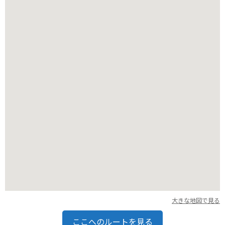
バイクで訪れる場合は、鳥取砂丘を眺めながら走る海岸沿いの
道がおすすめです。自然館には広い駐車場も完備されているの
で安心です。周辺には、鳥取砂丘や白兎海岸など、山陰海岸ジ
オパークの代表的な観光スポットも点在しているので、合わせ
て訪れると良いでしょう。
大きな地図で見る
ここへのルートを見る