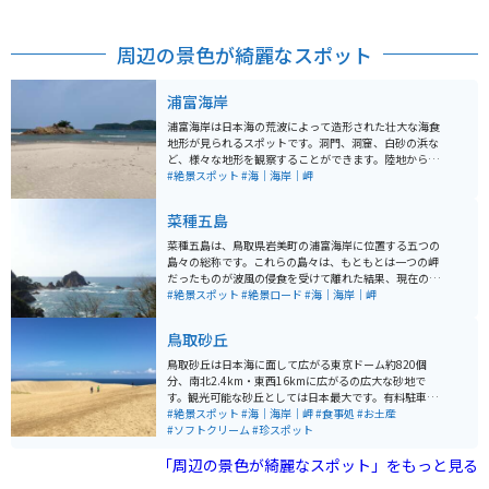
周辺の景色が綺麗なスポット
浦富海岸
浦富海岸は日本海の荒波によって造形された壮大な海食
地形が見られるスポットです。洞門、洞窟、白砂の浜な
ど、様々な地形を観察することができます。陸地からは
海岸線に沿って遊歩道が整備されており、海側からは遊
#絶景スポット
#海｜海岸｜岬
覧船が運行しているので、水しぶきや潮風を感じなが
ら、陸側からは見ることのできない絶景を見ることがで
菜種五島
きます。
菜種五島は、鳥取県岩美町の浦富海岸に位置する五つの
島々の総称です。これらの島々は、もともとは一つの岬
だったものが波風の侵食を受けて離れた結果、現在の形
状になったと考えられています。中でも、菜種島は高さ6
#絶景スポット
#絶景ロード
#海｜海岸｜岬
0メートル、周囲400メートルの巨大な岩島で、春になる
と崖の中腹に野生の菜の花が咲き誇り、美しい景色が広
鳥取砂丘
がります。ハイキングや写真撮影の絶好のスポットであ
り、自然の力と美しさを感じることができます。城原展
鳥取砂丘は日本海に面して広がる東京ドーム約820個
望台からの眺めが特におすすめです。
分、南北2.4km・東西16kmに広がるの広大な砂地で
す。観光可能な砂丘としては日本最大です。有料駐車場
が近いですが、砂丘センターや市営駐車場は無料で利用
#絶景スポット
#海｜海岸｜岬
#食事処
#お土産
可能です。リフトを使用すれば砂丘まで約5分で行くこと
#ソフトクリーム
#珍スポット
ができます。 砂丘を散策する際はスニーカーなど歩きや
「周辺の景色が綺麗なスポット」をもっと見る
すい靴をオススメします。鳥取砂丘ビジターセンターに
は砂をきれいにするための足洗い場やタオル自動販売機