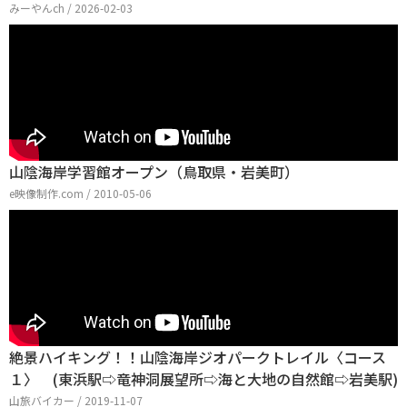
みーやんch / 2026-02-03
山陰海岸学習館オープン（鳥取県・岩美町）
e映像制作.com / 2010-05-06
絶景ハイキング！！山陰海岸ジオパークトレイル〈コース
１〉 (東浜駅⇨竜神洞展望所⇨海と大地の自然館⇨岩美駅)
山旅バイカー / 2019-11-07