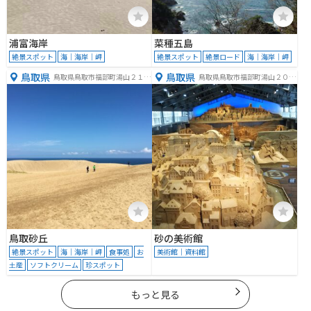
浦富海岸
菜種五島
絶景スポット
海｜海岸｜岬
絶景スポット
絶景ロード
海｜海岸｜岬
鳥取県
鳥取県
鳥取県鳥取市福部町湯山２１６
鳥取県鳥取市福部町湯山２０８
４−９７１
３−１７
鳥取砂丘
砂の美術館
絶景スポット
海｜海岸｜岬
食事処
お
美術館｜資料館
土産
ソフトクリーム
珍スポット
もっと見る