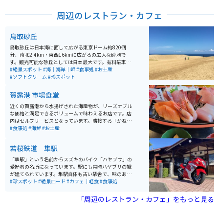
があり、また無料で貸し出しサンダルや長靴もありま
す。 砂丘からは馬の背と呼ばれる小高い丘があり、日本
周辺のレストラン・カフェ
海が目の前に広がります。砂丘には多彩なアクティビテ
ィもあり、風と光と砂が織りなすパノラマも魅力的で
す。
鳥取砂丘
鳥取砂丘は日本海に面して広がる東京ドーム約820個
分、南北2.4km・東西16kmに広がるの広大な砂地で
す。観光可能な砂丘としては日本最大です。有料駐車場
が近いですが、砂丘センターや市営駐車場は無料で利用
#絶景スポット
#海｜海岸｜岬
#食事処
#お土産
可能です。リフトを使用すれば砂丘まで約5分で行くこと
#ソフトクリーム
#珍スポット
ができます。 砂丘を散策する際はスニーカーなど歩きや
すい靴をオススメします。鳥取砂丘ビジターセンターに
賀露港 市場食堂
は砂をきれいにするための足洗い場やタオル自動販売機
があり、また無料で貸し出しサンダルや長靴もありま
近くの賀露港から水揚げされた海産物が、リーズナブル
す。 砂丘からは馬の背と呼ばれる小高い丘があり、日本
な価格と満足できるボリュームで味わえるお店です。店
海が目の前に広がります。砂丘には多彩なアクティビテ
内はセルフサービスとなっています。隣接する「かねま
ィもあり、風と光と砂が織りなすパノラマも魅力的で
さ・浜下商店」では新鮮な海の幸を購入することができ
#食事処
#海鮮
#お土産
す。
ます。
若桜鉄道 隼駅
「隼駅」という名前からスズキのバイク「ハヤブサ」の
愛好者の名所になっています。駅にも常時ハヤブサの幟
が建てられています。隼駅自体も古い駅舎で、味のある
場所です。鳥取道の河原ICを降りて、フルーツロード、
#珍スポット
#絶景ロード
#カフェ｜軽食
#食事処
国道29号線を使って行けますが、その道も山や田んぼの
真ん中を走る感じになっており、気持ち良くライディン
「周辺のレストラン・カフェ」をもっと見る
グできます。また「8823（ハヤブサ）」というカフェも
併設されています。