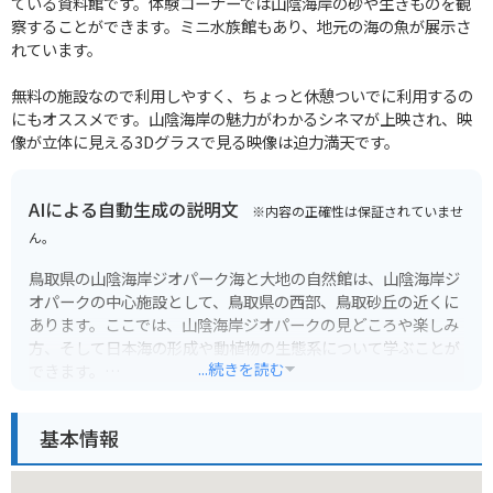
ている資料館です。体験コーナーでは山陰海岸の砂や生きものを観
察することができます。ミニ水族館もあり、地元の海の魚が展示さ
れています。
無料の施設なので利用しやすく、ちょっと休憩ついでに利用するの
にもオススメです。山陰海岸の魅力がわかるシネマが上映され、映
像が立体に見える3Dグラスで見る映像は迫力満天です。
AIによる自動生成の説明文
※内容の正確性は保証されていませ
ん。
鳥取県の山陰海岸ジオパーク海と大地の自然館は、山陰海岸ジ
オパークの中心施設として、鳥取県の西部、鳥取砂丘の近くに
あります。ここでは、山陰海岸ジオパークの見どころや楽しみ
方、そして日本海の形成や動植物の生態系について学ぶことが
...続きを読む
できます。
館内には、ジオラマや映像、パネル展示などがあり、子供から
基本情報
大人まで楽しめる工夫が凝らされています。特に、鳥取砂丘の
成り立ちを解説したコーナーや、海中を再現した水槽は必見で
す。