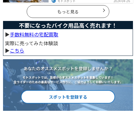
モトスポット
2024-04-26
は夏用グローブを使うことで、素手より涼しく快適にバ
イクに乗ることができるので是非使いましょう。
もっと見る
不要になったバイク用品高く売れます！
▶︎
手数料無料の宅配買取
実際に売ってみた体験談
▶︎
こちら
あなたのオススメスポットを登録しませんか？
モトスポットでは、皆様からオススメスポットを募集しています！
全ライダーのための最高なサービス作りに、ご協力よろしくお願いいたします。
スポットを登録する