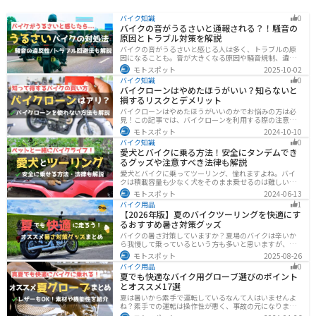
バイク知識
0
バイクの音がうるさいと通報される？！騒音の
原因とトラブル対策を解説
バイクの音がうるさいと感じる人は多く、トラブルの原
因になることも。音が大きくなる原因や騒音規制、違反
になるケースを解説し、ライダーができるマナーや配慮
モトスポット
2025-10-02
の方法、さらには他人のバイクが迷惑なときの正しい対
バイク知識
0
処法まで紹介します。バイク好きも、周囲の騒音に悩む
バイクローンはやめたほうがいい？知らないと
人も必見の内容です。
損するリスクとデメリット
バイクローンはやめたほうがいいのかでお悩みの方は必
見！この記事では、バイクローンを利用する際の注意点
や失敗しない選び方を解説しています。実は、バイクロ
モトスポット
2024-10-10
ーンの選び方にはコツがあります。この記事を読めば、
バイク知識
0
自分に合った賢い選択をすることが可能です。
愛犬とバイクに乗る方法！安全にタンデムでき
るグッズや注意すべき法律も解説
愛犬とバイクに乗ってツーリング、憧れますよね。バイ
クは積載容量も少なく犬をそのまま乗せるのは難しいで
すが、専用アイテムを使えば実現できます。この記事で
モトスポット
2024-06-13
は、安全に楽しむために必要な知識やグッズをまとめま
バイク用品
1
した。しっかりと準備して愛犬とバイクライフを満喫し
【2026年版】夏のバイクツーリングを快適にす
ましょう！
るおすすめ暑さ対策グッズ
バイクの暑さ対策していますか？夏場のバイクは辛いか
ら我慢して乗っているという方も多いと思いますが、し
っかりと暑さ対策をすれば夏場でも快適にバイクに乗る
モトスポット
2025-08-26
ことができます！この記事では、夏場のバイク暑さ対策
バイク用品
0
の基本と暑さ対策グッズを紹介します！
夏でも快適なバイク用グローブ選びのポイント
とオススメ17選
夏は暑いから素手で運転しているなんて人はいませんよ
ね？素手での運転は操作性が悪く、事故の元になりま
す。直射日光が当たり日焼けで余計に暑くなります。夏に