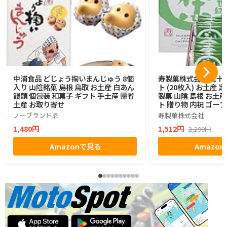
中浦食品 どじょう掬いまんじゅう 8個
寿製菓株式会社 二十
入り 山陰銘菓 島根 鳥取 お土産 白あん
ト (20枚入) お土産 
饅頭 個包装 和菓子 ギフト 手土産 帰省
製菓 山陰 島根 お土
土産 お取り寄せ
ト 贈り物 内祝 ゴー
ノーブランド品
寿製菓株式会社
1,480円
1,512円
2,299円
Amazonで見る
Amazo