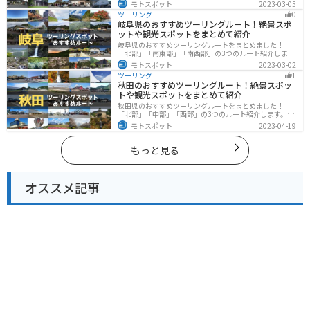
蘇の雄大な自然を満喫できるスポットや温泉を満喫する
モトスポット
2023-03-05
ツーリングができます。バイクで大分県にツーリングに
ツーリング
0
行く際は参考にしてください。
岐阜県のおすすめツーリングルート！絶景スポ
ットや観光スポットをまとめて紹介
岐阜県のおすすめツーリングルートをまとめました！
「北部」「南東部」「南西部」の3つのルート紹介しま
す。自然豊かな山が充実しており、山を生かした施設や
モトスポット
2023-03-02
グルメ、絶景スポットなど、自然を満喫するツーリング
ツーリング
1
ができます。バイクで岐阜県にツーリングに行く際は参
秋田のおすすめツーリングルート！絶景スポッ
考にしてください。
トや観光スポットをまとめて紹介
秋田県のおすすめツーリングルートをまとめました！
「北部」「中部」「西部」の3つのルート紹介します。自
然豊かな山々や湖、温泉地が点在し、四季折々の景色を
モトスポット
2023-04-19
楽しめるスポットが多数あります。バイクで秋田県にツ
ーリングに行く際は参考にしてください。
もっと見る
オススメ記事