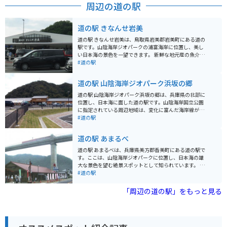
周辺の道の駅
道の駅 きなんせ岩美
道の駅 きなんせ岩美は、鳥取県岩美郡岩美町にある道の
駅です。山陰海岸ジオパークの浦富海岸に位置し、美し
い日本海の景色を一望できます。 新鮮な地元産の魚介類
を使った料理が自慢のレストランや、地元の特産品を販
#道の駅
売するショップがあります。特に、岩美町産の新鮮な岩
ガキや、鳥取県の名産品である二十世紀梨を使ったスイ
道の駅 山陰海岸ジオパーク浜坂の郷
ーツがおすすめです。 バイクで訪れる場合、道の駅には
広い駐車場が完備されているので安心です。また、周辺
道の駅 山陰海岸ジオパーク浜坂の郷は、兵庫県の北部に
には浦富海岸や東浜海水浴場など、風光明媚なスポット
位置し、日本海に面した道の駅です。山陰海岸国立公園
がたくさんあります。ツーリングの休憩地点としても最
に指定されている周辺地域は、変化に富んだ海岸線が続
適な場所です。
く景勝地として知られています。 道の駅には、地元でと
#道の駅
れた新鮮な魚介類を販売する市場やレストランがあり、
日本海の幸を堪能できます。また、山陰海岸ジオパーク
道の駅 あまるべ
の情報発信拠点でもあり、周辺の観光スポットや地質学
的特徴について学ぶことができます。 バイクで訪れる場
道の駅 あまるべは、兵庫県美方郡香美町にある道の駅で
合、道の駅には広い駐車場が完備されているので安心で
す。ここは、山陰海岸ジオパークに位置し、日本海の雄
す。日本海沿岸を走る国道178号線は、景色が良くツー
大な景色を望む絶景スポットとして知られています。 道
リングにも最適です。 浜坂地域の名産品としては、松葉
の駅には、地元でとれた新鮮な魚介類を使った料理が楽
#道の駅
ガニなどの冬の味覚や、但馬牛などが挙げられます。道
しめるレストランや、お土産コーナーがあります。特に
の駅で購入できるほか、周辺の飲食店でも味わえます。
おすすめは、但馬牛や香住ガニなどのブランド食材を使
「周辺の道の駅」をもっと見る
った料理です。 また、道の駅 あまるべは、バイクツーリ
ングの休憩スポットとしても人気があります。広い駐車
場があり、日本海を眺めながら休憩することができま
す。周辺には、海岸線沿いを走る快適な道が多く、ツー
リングに最適なエリアです。 お土産には、地元産の海産