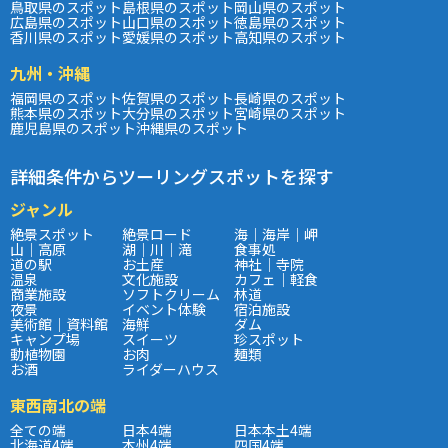
鳥取県のスポット
島根県のスポット
岡山県のスポット
広島県のスポット
山口県のスポット
徳島県のスポット
香川県のスポット
愛媛県のスポット
高知県のスポット
九州・沖縄
福岡県のスポット
佐賀県のスポット
長崎県のスポット
熊本県のスポット
大分県のスポット
宮崎県のスポット
鹿児島県のスポット
沖縄県のスポット
詳細条件からツーリングスポットを探す
ジャンル
絶景スポット
絶景ロード
海｜海岸｜岬
山｜高原
湖｜川｜滝
食事処
道の駅
お土産
神社｜寺院
温泉
文化施設
カフェ｜軽食
商業施設
ソフトクリーム
林道
夜景
イベント体験
宿泊施設
美術館｜資料館
海鮮
ダム
キャンプ場
スイーツ
珍スポット
動植物園
お肉
麺類
お酒
ライダーハウス
東西南北の端
全ての端
日本4端
日本本土4端
北海道4端
本州4端
四国4端