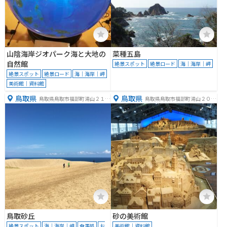
山陰海岸ジオパーク海と大地の
菜種五島
自然館
絶景スポット
絶景ロード
海｜海岸｜岬
絶景スポット
絶景ロード
海｜海岸｜岬
美術館｜資料館
鳥取県
鳥取県
鳥取県鳥取市福部町湯山２１６
鳥取県鳥取市福部町湯山２０８
４−９７１
３−１７
鳥取砂丘
砂の美術館
絶景スポット
海｜海岸｜岬
食事処
お
美術館｜資料館