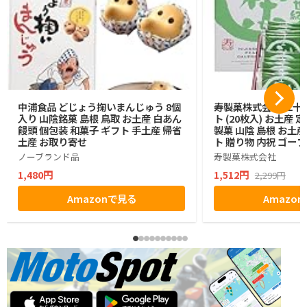
中浦食品 どじょう掬いまんじゅう 8個
寿製菓株式会社 二十
入り 山陰銘菓 島根 鳥取 お土産 白あん
ト (20枚入) お土産 
饅頭 個包装 和菓子 ギフト 手土産 帰省
製菓 山陰 島根 お土
土産 お取り寄せ
ト 贈り物 内祝 ゴー
ノーブランド品
寿製菓株式会社
1,480円
1,512円
2,299円
Amazonで見る
Amazo