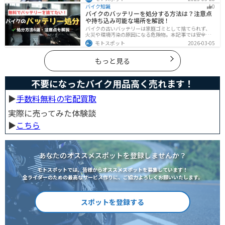
説します。自分に合ったナビを見つけて快適なツーリン
バイク知識
0
グライフを送りましょう！
バイクのバッテリーを処分する方法は？注意点
や持ち込み可能な場所を解説！
バイクの古いバッテリーは家庭ゴミとして捨てられず、
火災や環境汚染の原因になる危険物。本記事では安全な
保管方法や絶縁などの注意点、無料・低コストで回収し
モトスポット
2026-03-05
てもらう方法、買い取りの可否を解説。ナップスやオー
トバックス、イエローハットなどの回収対応店舗も紹介
します。
もっと見る
不要になったバイク用品高く売れます！
▶︎
手数料無料の宅配買取
実際に売ってみた体験談
▶︎
こちら
あなたのオススメスポットを登録しませんか？
モトスポットでは、皆様からオススメスポットを募集しています！
全ライダーのための最高なサービス作りに、ご協力よろしくお願いいたします。
スポットを登録する