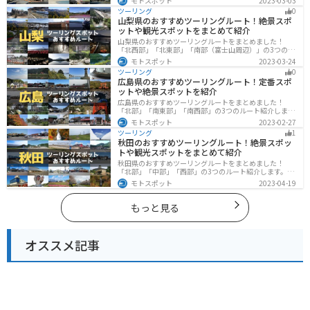
モトスポット
2023-03-03
るツーリングができます。バイクで宮崎県にツーリング
ツーリング
0
に行く際は参考にしてください。
山梨県のおすすめツーリングルート！絶景スポ
ットや観光スポットをまとめて紹介
山梨県のおすすめツーリングルートをまとめました！
「北西部」「北東部」「南部（富士山周辺）」の3つのル
ート紹介します。富士山を中心に自然豊かな景色や食事
モトスポット
2023-03-24
を楽しめるスポットが多数あります。バイクで山梨県に
ツーリング
0
ツーリングに行く際は参考にしてください。
広島県のおすすめツーリングルート！定番スポ
ットや絶景スポットを紹介
広島県のおすすめツーリングルートをまとめました！
「北部」「南東部」「南西部」の3つのルート紹介しま
す。自然豊かな山と海だけでなく、歴史的価値のある建
モトスポット
2023-02-27
造物も多数あるので、飽きることなくツーリングを堪能
ツーリング
1
できます。バイクで広島県にツーリングに行く際は参考
秋田のおすすめツーリングルート！絶景スポッ
にしてください。
トや観光スポットをまとめて紹介
秋田県のおすすめツーリングルートをまとめました！
「北部」「中部」「西部」の3つのルート紹介します。自
然豊かな山々や湖、温泉地が点在し、四季折々の景色を
モトスポット
2023-04-19
楽しめるスポットが多数あります。バイクで秋田県にツ
ーリングに行く際は参考にしてください。
もっと見る
オススメ記事