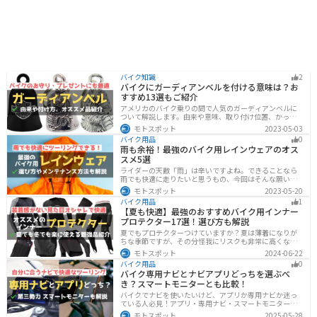
バイク知識
2
バイクにガーディアンベルを付ける意味は？お
すすめ13選もご紹介
アメリカのバイク乗りの間で人気のガーディアンベルに
ついて解説します。由来や意味、取り付け位置、かっこ
いいオススメのガーディアンベルも紹介します。自分用
モトスポット
2023-05-03
のお守りとしてだけでなく、プレゼントとしても最適な
バイク用品
0
ので、気になっている人は参考にしてみてください。
雨も余裕！最強のバイク用レインウェアのオス
スメ5選
ライダーの天敵「雨」は辛いですよね。できることなら
雨でも快適に走りたいと思うもの、今回はそんな願いを
叶える最強のバイク用レインウェアを紹介します。レイ
モトスポット
2023-05-20
ンウェアの選び方や撥水力が落ちてきた時のメンテナン
バイク用品
1
ス方法もまとめたので、参考にしてください。
【夏も快適】最強のおすすめバイク用インナー
プロテクター17選！選び方も解説
夏でもプロテクターつけていますか？夏は薄着になりが
ちな季節ですが、その分怪我にリスクも非常に高くなり
ます。夏こそプロテクターをつけるようにしましょう。通
モトスポット
2024-06-22
気性や速乾性に優れたインナープロテクターであれば夏
バイク用品
0
場でも快適に使用できます。今回は快適なインナープロ
バイク専用ナビとナビアプリどっちを選ぶべ
テクターをまとめて紹介します。
き？スマートモニターとも比較！
バイクでナビを使いたいけど、アプリか専用ナビか迷っ
ている人必見！アプリ・専用ナビ・スマートモニターの
メリット、デメリット、どんな人にオススメなのかを解
モトスポット
2025-05-28