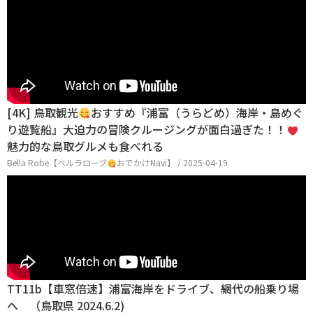
[4K] 鳥取観光
おすすめ『浦富（うらどめ）海岸・島めぐ
り遊覧船』大迫力の冒険クルージングが面白過ぎた！！
魅力的な鳥取グルメも食べれる
Bella Robe【ベルラローブ
おでかけNavi】 / 2025-04-19
TT11b【車窓倍速】浦富海岸をドライブ、網代の船乗り場
へ （鳥取県 2024.6.2)