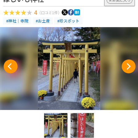
4
（口コミ1件）
#神社｜寺院
#お土産
#珍スポット