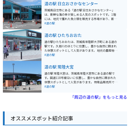
道の駅 日立おさかなセンター
茨城県日立市にある「道の駅 日立おさかなセンター」
は、新鮮な海の幸が楽しめる人気のスポットです。 1階
には、地元で獲れた魚介類を販売する市場があり、新鮮
な魚介類をお手頃価格で購入できます。2階には、海鮮丼
#道の駅
や寿司、天ぷらなど、海の幸を堪能できる飲食店が軒を
連ねています。 バイクで訪れる場合、道の駅には広い駐
道の駅 ひたちおおた
車場が完備されているので安心です。日立市内には、日
立おさかなセンター以外にも、海沿いを走る爽快なシー
道の駅ひたちおおたは、茨城県常陸郡大子町にある道の
サイドロードや、日本三大庭園の一つである偕楽園な
駅です。久慈川のほとりに位置し、豊かな自然に囲まれ
ど、観光スポットが点在しています。 日立おさかなセン
た休憩スポットとして人気があります。 地元の農産物が
ターは、新鮮な海の幸を味わいたい方はもちろん、ドラ
購入できる直売所や、常陸秋そばや奥久慈しゃもといっ
#道の駅
イブやツーリングの休憩スポットとしてもおすすめで
た地元グルメを楽しめるレストランがあります。 バイク
す。お土産には、地元産の干物や海産物加工品が人気で
で訪れる際は、道の駅に併設された無料の駐車場が利用
道の駅 常陸大宮
す。
できます。また、周辺には奥久慈パノラマラインなど、
景色が美しいワインディングロードも多いため、ツーリ
道の駅 常陸大宮は、茨城県常陸大宮市にある道の駅で
ングの拠点としてもおすすめです。 特産品としては、奥
す。国道118号線沿いに位置し、豊かな自然に囲まれた
久慈りんごや、こんにゃく、ゆばなどが有名です。道の
休憩スポットとして人気があります。 特産品販売所で
駅で購入できるほか、周辺の農園や店舗でも取り扱って
は、地元で採れた新鮮な野菜や果物が販売されていま
#道の駅
います。
す。常陸大宮市は、特に梨の産地として知られており、
旬の時期には様々な品種の梨が並びます。また、常陸秋
「周辺の道の駅」をもっと見る
そばも有名で、お土産に購入したり、併設のレストラン
で味わったりすることができます。 バイクで訪れる場
合、道の駅には広い駐車場が完備されているので安心で
す。ツーリングの休憩地点として最適です。周辺には、
オススメスポット紹介記事
自然豊かな観光スポットも多く、久慈川沿いを走るルー
トは景色も良くおすすめです。 道の駅 常陸大宮は、地元
の特産品やグルメを楽しみながら、休憩できる場所で
す。ドライブやツーリングの際には、ぜひ立ち寄ってみ