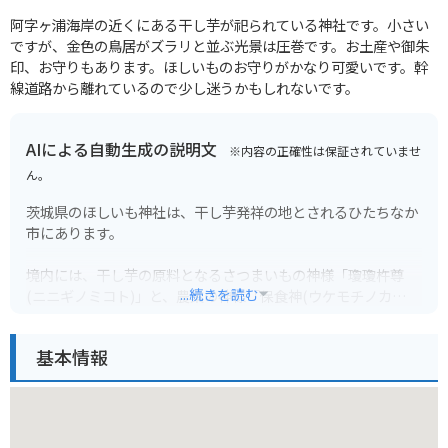
阿字ヶ浦海岸の近くにある干し芋が祀られている神社です。小さい
ですが、金色の鳥居がズラリと並ぶ光景は圧巻です。お土産や御朱
印、お守りもあります。ほしいものお守りがかなり可愛いです。幹
線道路から離れているので少し迷うかもしれないです。
AIによる自動生成の説明文
※内容の正確性は保証されていませ
ん。
茨城県のほしいも神社は、干し芋発祥の地とされるひたちなか
市にあります。
境内には、干し芋の原料となるさつまいもの神様「瓊瓊杵尊
...続きを読む
(ニニギノミコト)」と、農業の神様「保食神(ウケモチノカ
ミ)」の二柱が祀られています。
基本情報
神社は、国の登録有形文化財に指定されている「ほしいも神社
本殿」や、巨大な黄金のほしいもが目印の「ほしいも会館」な
ど、見どころがたくさんあります。
また、併設の「ほしいも物産センター」では、さまざまな種類