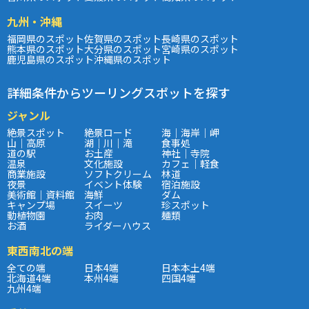
九州・沖縄
福岡県のスポット
佐賀県のスポット
長崎県のスポット
熊本県のスポット
大分県のスポット
宮崎県のスポット
鹿児島県のスポット
沖縄県のスポット
詳細条件からツーリングスポットを探す
ジャンル
絶景スポット
絶景ロード
海｜海岸｜岬
山｜高原
湖｜川｜滝
食事処
道の駅
お土産
神社｜寺院
温泉
文化施設
カフェ｜軽食
商業施設
ソフトクリーム
林道
夜景
イベント体験
宿泊施設
美術館｜資料館
海鮮
ダム
キャンプ場
スイーツ
珍スポット
動植物園
お肉
麺類
お酒
ライダーハウス
東西南北の端
全ての端
日本4端
日本本土4端
北海道4端
本州4端
四国4端
九州4端