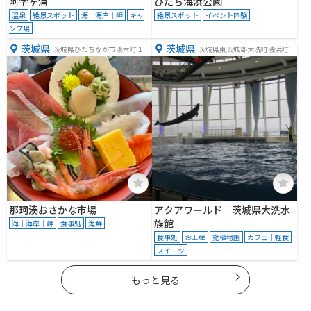
阿字ヶ浦
ひたち海浜公園
温泉
絶景スポット
海｜海岸｜岬
キャ
絶景スポット
イベント体験
ンプ場
茨城県
茨城県
茨城県ひたちなか市湊本町１９
茨城県東茨城郡大洗町磯浜町８
−８
２５２−３
那珂湊おさかな市場
アクアワールド 茨城県大洗水
族館
海｜海岸｜岬
食事処
海鮮
食事処
お土産
動植物園
カフェ｜軽食
スイーツ
もっと見る