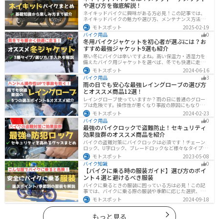
や選び方を徹底解説！
ネイキッドバイクに興味がある方必見！この記事では、
ネイキッドバイクの魅力や選び方、メンテナンス方法な
どを解説しています。実は、ネイキッドバイクは、操作
モトスポット
2025-02-19
性に優れており、初心者にも優しいバイクです。この記
バイク用品
0
事を読めば、ネイキッドバイクへの理解が深まります。
冬用バイクジャケットを初心者が選ぶには？お
すすめ最強ジャケット9選も紹介
寒い冬にバイクは辛いですよね。高い保温力・透湿力を
備えたバイク用ジャケットを選べば、冬でも快適に走る
ことができます！さらに電熱ジャケットであれば、どん
モトスポット
2024-06-16
な過酷な環境でも全く寒さを感じずバイクに乗れます。
バイク用品
3
正しい装備を揃えて今年の冬も乗り切りましょう！
雨の日でも安心な最強レイングローブの選び方
とオススメ商品12選！
レイングローブ使っていますか？雨の日に普通のグロー
ブは危険です。操作性が悪くなり事故の原因にもなりま
す。安全と快適に運転するためにもしっかりとしたレイ
モトスポット
2024-02-23
ングローブを準備しておきましょう。この記事ではレイ
バイク用品
0
ングローブの選び方とオススメを紹介します。
最強のバイクロックで盗難防止！セキュリティ
効果抜群のオススメ商品を紹介
バイクの盗難対策にバイクロックは必須です！チェーン
ロック、U字ロック、ブレードロックなど様々なタイプが
あるので自分の用途に合った使いやすいものを選びまし
モトスポット
2023-05-08
ょう。この記事ではバイクロックの種類と特徴、それぞ
バイク知識
0
れ最強の商品を紹介します。
【バイクに乗る時の服装ガイド】選び方のポイ
ント４選と避けるべき服装
バイクに乗るときの服装に困っている方は必見！この記
事では、バイクに乗る際の服装や季節に応じた選択、避
けるべき服装について解説しています。実は、安全性だ
モトスポット
2024-09-18
けでなく、快適性も重要視することが大切です。この記
事を読めば、最適なバイクウェアを選ぶヒントが得られ
ます。
もっと見る