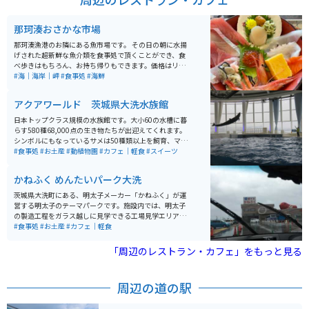
那珂湊おさかな市場
那珂湊漁港のお隣にある魚市場です。 その日の朝に水揚
げされた超新鮮な魚介類を食事処で頂くことができ、食
べ歩きはもちろん、お持ち帰りもできます。価格はリー
ズナブルでオススメの岩牡蠣はその場でちゅるんと頂け
#海｜海岸｜岬
#食事処
#海鮮
ます。
アクアワールド 茨城県大洗水族館
日本トップクラス規模の水族館です。大小60の水槽に暮
らす580種68,000点の生き物たちが出迎えてくれます。
シンボルにもなっているサメは50種類以上を飼育、マン
ボウの専用水槽のサイズは日本一です。 絶景スポットあ
#食事処
#お土産
#動植物園
#カフェ｜軽食
#スイーツ
り、ショーあり、お食事スペースもありと、大人も子ど
もも楽しむことができる施設です。
かねふく めんたいパーク大洗
茨城県大洗町にある、明太子メーカー「かねふく」が運
営する明太子のテーマパークです。施設内では、明太子
の製造工程をガラス越しに見学できる工場見学エリアが
あり、原料や製造の流れ、明太子に関する豆知識をパネ
#食事処
#お土産
#カフェ｜軽食
ル展示で学ぶことができます。見学は無料で、子どもか
ら大人まで楽しめる内容です。 館内にはフードコーナー
「周辺のレストラン・カフェ」をもっと見る
があり、明太子を使ったおにぎりやソフトクリームな
ど、その場で出来たての明太子グルメを楽しむことがで
きます。また直売コーナーでは、工場直送の明太子を購
周辺の道の駅
入することができ、お土産探しにも便利です。明太子の
魅力を「見て・知って・食べて・買える」観光スポット
として、多くの観光客が訪れています。