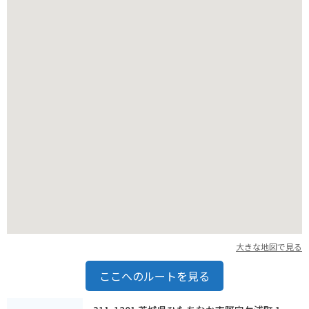
の干し芋や、干し芋を使ったスイーツなど、お土産に最適な商
品が販売されています。
バイクで行く場合は、神社の無料駐車場に停めることができま
す。周辺には、国営ひたち海浜公園など、観光スポットも多い
ので、ツーリングの目的地にもおすすめです。
大きな地図で見る
ここへのルートを見る