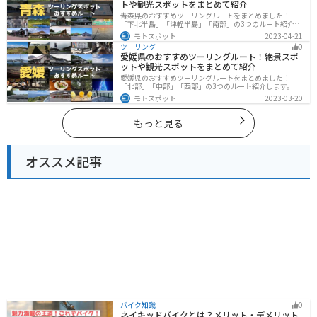
トや観光スポットをまとめて紹介
青森県のおすすめツーリングルートをまとめました！
「下北半島」「津軽半島」「南部」の3つのルート紹介し
ます。自然に恵まれた風光明媚な景色や歴史文化に触れ
モトスポット
2023-04-21
られる観光スポットが多くあります。バイクで青森県に
ツーリング
0
ツーリングに行く際は参考にしてください。
愛媛県のおすすめツーリングルート！絶景スポ
ットや観光スポットをまとめて紹介
愛媛県のおすすめツーリングルートをまとめました！
「北部」「中部」「西部」の3つのルート紹介します。山
や海といった自然だけでなく、気軽に渡れる島もあり
モトスポット
2023-03-20
様々な楽しみ方ができます。バイクで愛媛県にツーリン
グに行く際は参考にしてください。
もっと見る
オススメ記事
バイク知識
0
ネイキッドバイクとは？メリット・デメリット