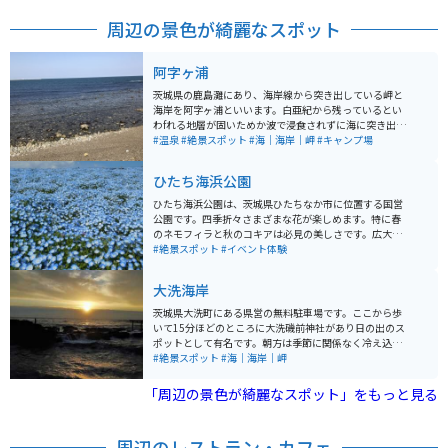
周辺の景色が綺麗なスポット
阿字ヶ浦
茨城県の鹿島灘にあり、海岸線から突き出している岬と
海岸を阿字ヶ浦といいます。白亜紀から残っているとい
わfれる地層が固いためか波で浸食されずに海に突き出て
います。海岸線に温泉あり、キャンプ場あり。なんとい
#温泉
#絶景スポット
#海｜海岸｜岬
#キャンプ場
っても海がきれいです。
ひたち海浜公園
ひたち海浜公園は、茨城県ひたちなか市に位置する国営
公園です。四季折々さまざまな花が楽しめます。特に春
のネモフィラと秋のコキアは必見の美しさです。広大な
「みはらしの丘」一面に広がる約530万本の青いネモフ
#絶景スポット
#イベント体験
ィラや、秋にモコモコとしたコキアが紅葉し、大地を真
っ赤に染め上げる光景は、まるでファンタジーの世界の
大洗海岸
ようです。 開園時間は9:30から17:00までとなっていま
す。公園内には花と緑、イベントの開催など、楽しみが
茨城県大洗町にある県営の無料駐車場です。ここから歩
いっぱいのスポットが多数あります。1年を通して何かし
いて15分ほどのところに大洗磯前神社があり日の出のス
らの花が咲いているため、写真撮影などを目的に訪れる
ポットとして有名です。朝方は季節に関係なく冷え込む
のもアリです。園内には、鉄板などが用意されているバ
ので暖かい格好で行くのが望ましいです。近隣には大洗
#絶景スポット
#海｜海岸｜岬
ーベキュー施設もあります。マスツーリングをするとき
水族館やかねふくのめんたいパークなどの観光スポット
には、仲間と食材を持ち寄ってみてもいいでしょう。
も多く、一日ゆっくり過ごすのにオススメです。
「周辺の景色が綺麗なスポット」をもっと見る
周辺のレストラン・カフェ