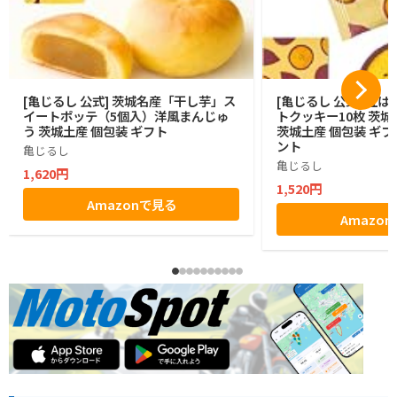
[亀じるし 公式] 茨城名産「干し芋」ス
[亀じるし 公式] 紅
イートポッテ（5個入）洋風まんじゅ
トクッキー10枚 茨城
う 茨城土産 個包装 ギフト
茨城土産 個包装 ギフ
ント
亀じるし
亀じるし
1,620円
1,520円
Amazonで見る
Amazo