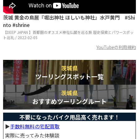
茨城 黄金の鳥居『堀出神社 ほしいも神社』水戸黄門 #Shi
nto #shrine
【DEEP JAPAN 】首都圏のオススメ神社仏閣を巡る旅 歴史探索とパワースポッ
ト巡礼 / 2022-02-05
YouTubeの利用規約
茨城県
ツーリングスポット一覧
茨城県
おすすめツーリングルート
不要になったバイク用品高く売れます！
▶︎
手数料無料の宅配買取
実際に売ってみた体験談