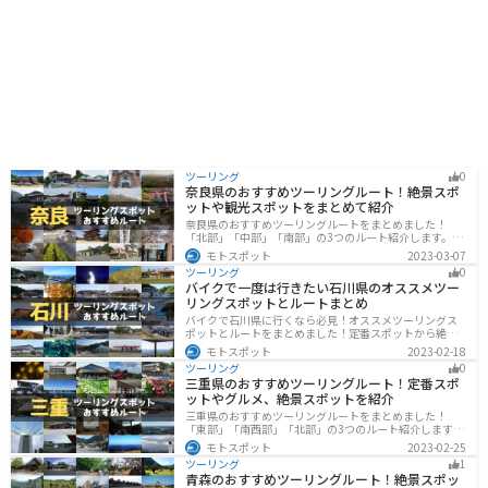
てください。
ツーリング
0
奈良県のおすすめツーリングルート！絶景スポ
ットや観光スポットをまとめて紹介
奈良県のおすすめツーリングルートをまとめました！
「北部」「中部」「南部」の3つのルート紹介します。歴
史のある神社寺院が多数あり、自然豊かや山々、グルメ
モトスポット
2023-03-07
を満喫するツーリングができます。バイクで奈良県にツ
ツーリング
0
ーリングに行く際は参考にしてください。
バイクで一度は行きたい石川県のオススメツー
リングスポットとルートまとめ
バイクで石川県に行くなら必見！オススメツーリングス
ポットとルートをまとめました！定番スポットから絶景
スポット、温泉、海、グルメなど様々なジャンルで楽し
モトスポット
2023-02-18
めます。バイクで石川ツーリングに行こうと思っている
ツーリング
0
人は、参考にしてください。
三重県のおすすめツーリングルート！定番スポ
ットやグルメ、絶景スポットを紹介
三重県のおすすめツーリングルートをまとめました！
「東部」「南西部」「北部」の3つのルート紹介します。
標高の高いスカイラインからリアス式海岸まであるの
モトスポット
2023-02-25
で、飽きることなくツーリングを堪能できます。バイク
ツーリング
1
で三重県にツーリングに行く際は参考にしてください。
青森のおすすめツーリングルート！絶景スポッ