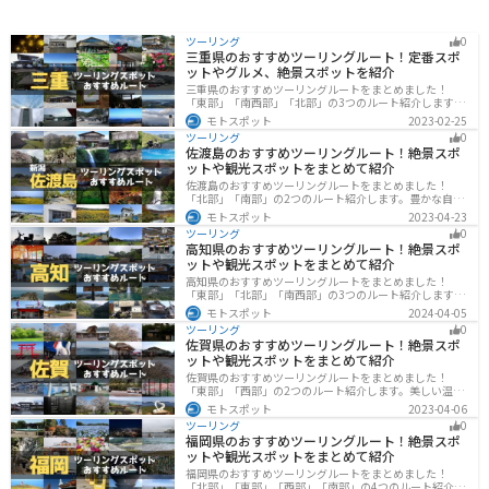
ツーリング
0
三重県のおすすめツーリングルート！定番スポ
ットやグルメ、絶景スポットを紹介
三重県のおすすめツーリングルートをまとめました！
「東部」「南西部」「北部」の3つのルート紹介します。
標高の高いスカイラインからリアス式海岸まであるの
モトスポット
2023-02-25
で、飽きることなくツーリングを堪能できます。バイク
ツーリング
0
で三重県にツーリングに行く際は参考にしてください。
佐渡島のおすすめツーリングルート！絶景スポ
ットや観光スポットをまとめて紹介
佐渡島のおすすめツーリングルートをまとめました！
「北部」「南部」の2つのルート紹介します。豊かな自然
と歴史的なスポット、トキなどの貴重な動物を見られる
モトスポット
2023-04-23
スポットが多数あります。バイクで佐渡島にツーリング
ツーリング
0
に行く際は参考にしてください。
高知県のおすすめツーリングルート！絶景スポ
ットや観光スポットをまとめて紹介
高知県のおすすめツーリングルートをまとめました！
「東部」「北部」「南西部」の3つのルート紹介します。
山と海どちらも楽しめるスポットが多数あり、様々な楽
モトスポット
2024-04-05
しみ方ができます。バイクで高知県にツーリングに行く
ツーリング
0
際は参考にしてください。
佐賀県のおすすめツーリングルート！絶景スポ
ットや観光スポットをまとめて紹介
佐賀県のおすすめツーリングルートをまとめました！
「東部」「西部」の2つのルート紹介します。美しい温泉
地や古墳群、歴史ある城や神社仏閣など、バイクツーリ
モトスポット
2023-04-06
ングに適したスポットが多数存在し、様々な楽しみ方が
ツーリング
0
できます。バイクで佐賀県にツーリングに行く際は参考
福岡県のおすすめツーリングルート！絶景スポ
にしてください。
ットや観光スポットをまとめて紹介
福岡県のおすすめツーリングルートをまとめました！
「北部」「東部」「西部」「南部」の4つのルート紹介し