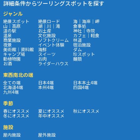
詳細条件からツーリングスポットを探す
ジャンル
絶景スポット
絶景ロード
海｜海岸｜岬
山｜高原
湖｜川｜滝
食事処
道の駅
お土産
神社｜寺院
温泉
文化施設
カフェ｜軽食
商業施設
ソフトクリーム
林道
夜景
イベント体験
宿泊施設
美術館｜資料館
海鮮
ダム
キャンプ場
スイーツ
珍スポット
動植物園
お肉
麺類
お酒
ライダーハウス
東西南北の端
全ての端
日本4端
日本本土4端
北海道4端
本州4端
四国4端
九州4端
季節
春にオススメ
夏にオススメ
秋にオススメ
冬にオススメ
年中オススメ
施設
屋内施設
屋外施設