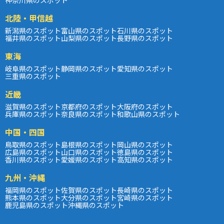
北陸・甲信越
新潟県のスポット
富山県のスポット
石川県のスポット
福井県のスポット
山梨県のスポット
長野県のスポット
東海
岐阜県のスポット
静岡県のスポット
愛知県のスポット
三重県のスポット
近畿
滋賀県のスポット
京都府のスポット
大阪府のスポット
兵庫県のスポット
奈良県のスポット
和歌山県のスポット
中国・四国
鳥取県のスポット
島根県のスポット
岡山県のスポット
広島県のスポット
山口県のスポット
徳島県のスポット
香川県のスポット
愛媛県のスポット
高知県のスポット
九州・沖縄
福岡県のスポット
佐賀県のスポット
長崎県のスポット
熊本県のスポット
大分県のスポット
宮崎県のスポット
鹿児島県のスポット
沖縄県のスポット