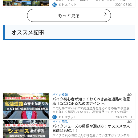
ます。豊かな自然から歴史ある名所、グルメまで多彩な
モトスポット
2024-06-03
魅力が詰まっており、様々な楽しみ方ができます。バイ
クで福岡県にツーリングに行く際は参考にしてくださ
い。
もっと見る
オススメ記事
バイク知識
0
バイク初心者が知っておくべき高速道路の注意
点【安全に走るためのポイント】
この記事ではバイクで高速道路を走るときの条件や注意
点を詳しく解説しています。高速道路でのバイクの運転
に不安を感じていませんか？実は安全に運転するには、
モトスポット
2024-09-18
走行条件や注意点を正しく理解することが大切です。高
バイク用品
0
速道路でも安全にバイクの運転を楽しむ方法を紹介しま
バイクシューズの種類や選び方！オススメの人
す！
気商品も紹介！
バイクに乗る時にどんな靴を履いていますか？サンダル