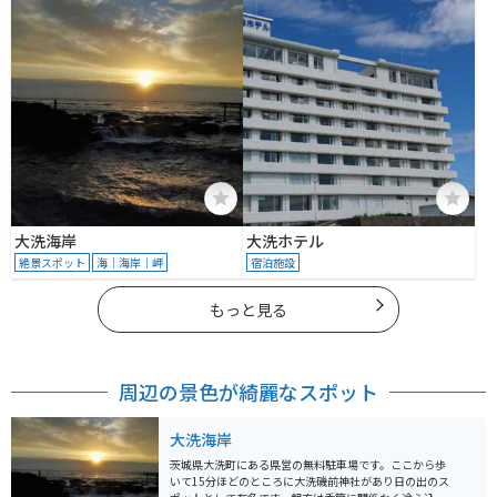
８８１
大洗海岸
大洗ホテル
絶景スポット
海｜海岸｜岬
宿泊施設
もっと見る
周辺の景色が綺麗なスポット
大洗海岸
茨城県大洗町にある県営の無料駐車場です。ここから歩
いて15分ほどのところに大洗磯前神社があり日の出のス