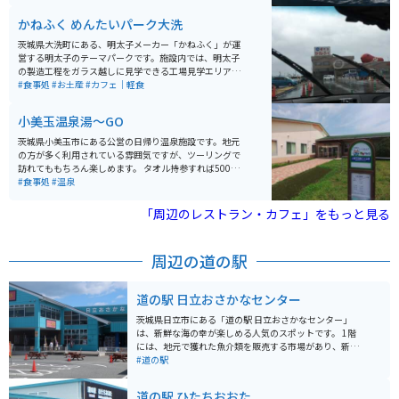
り、ショーあり、お食事スペースもありと、大人も子ど
もも楽しむことができる施設です。
かねふく めんたいパーク大洗
茨城県大洗町にある、明太子メーカー「かねふく」が運
営する明太子のテーマパークです。施設内では、明太子
の製造工程をガラス越しに見学できる工場見学エリアが
あり、原料や製造の流れ、明太子に関する豆知識をパネ
#食事処
#お土産
#カフェ｜軽食
ル展示で学ぶことができます。見学は無料で、子どもか
ら大人まで楽しめる内容です。 館内にはフードコーナー
小美玉温泉湯～GO
があり、明太子を使ったおにぎりやソフトクリームな
ど、その場で出来たての明太子グルメを楽しむことがで
茨城県小美玉市にある公営の日帰り温泉施設です。地元
きます。また直売コーナーでは、工場直送の明太子を購
の方が多く利用されている雰囲気ですが、ツーリングで
入することができ、お土産探しにも便利です。明太子の
訪れてももちろん楽しめます。 タオル持参すれば500円
魅力を「見て・知って・食べて・買える」観光スポット
で入れるので、リーズナブルです。お風呂のほかに、食
#食事処
#温泉
として、多くの観光客が訪れています。
事処や休憩所も設けられています。ここの特徴はなんと
いってもコーヒーのように茶色の、とろみのあるお湯。
「周辺のレストラン・カフェ」をもっと見る
温度もぬるめなので、長風呂にも向いています。
周辺の道の駅
道の駅 日立おさかなセンター
茨城県日立市にある「道の駅 日立おさかなセンター」
は、新鮮な海の幸が楽しめる人気のスポットです。 1階
には、地元で獲れた魚介類を販売する市場があり、新鮮
な魚介類をお手頃価格で購入できます。2階には、海鮮丼
#道の駅
や寿司、天ぷらなど、海の幸を堪能できる飲食店が軒を
連ねています。 バイクで訪れる場合、道の駅には広い駐
道の駅 ひたちおおた