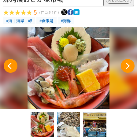
5
（口コミ1件）
#海｜海岸｜岬
#食事処
#海鮮