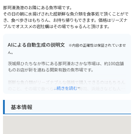
那珂湊漁港のお隣にある魚市場です。
その日の朝に水揚げされた超新鮮な魚介類を食事処で頂くことがで
き、食べ歩きはもちろん、お持ち帰りもできます。価格はリーズナ
ブルでオススメの岩牡蠣はその場でちゅるんと頂けます。
AIによる自動生成の説明文
※内容の正確性は保証されていませ
ん。
茨城県ひたちなか市にある那珂湊おさかな市場は、約100店舗
ものお店が軒を連ねる関東有数の魚市場です。
新鮮な魚介類がリーズナブルな価格で購入できるのはもちろん
...続きを読む
のこと、その場で食べられる海鮮丼や寿司、浜焼きなども人気
です。
市場内には食事処も多く、新鮮な海の幸を堪能できます。
基本情報
バイクで行く場合は、市場の近くに無料の駐輪場があるので安
心です。ただし、土日祝日は大変混雑するので、早朝に行く
か、公共交通機関の利用をおすすめします。