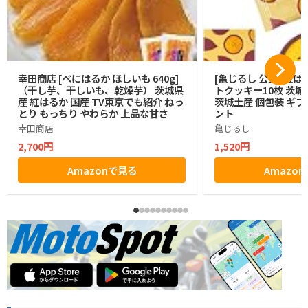
幸田商店 [べにはるか ほしいも 640g]
[亀じるし 公式] 紅
（干し芋、干しいも、乾燥芋） 茨城県
トクッキー10枚 茨城
産 紅はるか 国産 TV東京でも紹介 ねっ
茨城土産 個包装 ギフ
とり もっちり やわらか 上品な甘さ
ント
幸田商店
亀じるし
2,700円
1,520円
Amazonで見る
Amazo