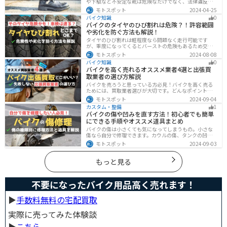
や下駄など不安定な靴は危険なだけでなく、法律違反に
なる可能性もあります。バイクに乗るときはバイク用に
モトスポット
2024-04-25
作られた専用の靴を履くようにしましょう。操作性や安
バイク知識
0
全性の向上性だけでなく、バイクとの一体感でよりカッ
バイクのタイヤのひび割れは危険？！許容範囲
コよくなります。
や劣化を防ぐ方法も解説！
タイヤのひび割れは軽程度なら問題なく走行可能です
が、重度になってくるとバーストの危険もあるため交換
が必要です。どの程度なら大丈夫なのか、タイヤのひび
モトスポット
2024-08-08
割れを防ぐ方法などまとめました。快適安全にバイクに
バイク知識
0
乗るためにもしっかりとチェックしておきましょう。
バイクを高く売れるオススメ業者4選と出張買
取業者の選び方解説
バイクを売ろうと思っている方必見！バイクを高く売る
ためには、買取業者選びが大切です。どんなポイントで
業者を選べばいいのか見るべきポイントを7つまとめまし
モトスポット
2024-09-04
た。また、買取実績が豊富なオススメの買取業者を4つを
カスタム・整備
1
厳選・解説します。
バイクの傷や凹みを直す方法！初心者でも簡単
にできる手順やオススメ道具まとめ
バイクの傷は小さくても気になってしまうもの。小さな
傷なら自分で修理できます。カウルの傷、タンクの凹
み、サビ、樹脂の劣化、ホイールの傷などあらゆる傷の
モトスポット
2024-09-03
修理方法をまとめました。自分でバイクの傷を直したい
と思っている人は参考にしてください。
もっと見る
不要になったバイク用品高く売れます！
▶︎
手数料無料の宅配買取
実際に売ってみた体験談
▶︎
こちら