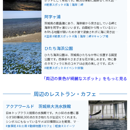
ポットとして有名です。朝方は季節に関係なく冷え込む
ので暖かい格好で行くのが望ましいです。近隣には大洗
#絶景スポット
#海｜海岸｜岬
水族館やかねふくのめんたいパークなどの観光スポット
も多く、一日ゆっくり過ごすのにオススメです。
阿字ヶ浦
茨城県の鹿島灘にあり、海岸線から突き出している岬と
海岸を阿字ヶ浦といいます。白亜紀から残っているとい
わfれる地層が固いためか波で浸食されずに海に突き出て
います。海岸線に温泉あり、キャンプ場あり。なんとい
#温泉
#絶景スポット
#海｜海岸｜岬
#キャンプ場
っても海がきれいです。
ひたち海浜公園
ひたち海浜公園は、茨城県ひたちなか市に位置する国営
公園です。四季折々さまざまな花が楽しめます。特に春
のネモフィラと秋のコキアは必見の美しさです。広大な
「みはらしの丘」一面に広がる約530万本の青いネモフ
#絶景スポット
#イベント体験
ィラや、秋にモコモコとしたコキアが紅葉し、大地を真
っ赤に染め上げる光景は、まるでファンタジーの世界の
「周辺の景色が綺麗なスポット」をもっと見る
ようです。 開園時間は9:30から17:00までとなっていま
す。公園内には花と緑、イベントの開催など、楽しみが
いっぱいのスポットが多数あります。1年を通して何かし
周辺のレストラン・カフェ
らの花が咲いているため、写真撮影などを目的に訪れる
のもアリです。園内には、鉄板などが用意されているバ
ーベキュー施設もあります。マスツーリングをするとき
アクアワールド 茨城県大洗水族館
には、仲間と食材を持ち寄ってみてもいいでしょう。
日本トップクラス規模の水族館です。大小60の水槽に暮
らす580種68,000点の生き物たちが出迎えてくれます。
シンボルにもなっているサメは50種類以上を飼育、マン
ボウの専用水槽のサイズは日本一です。 絶景スポットあ
#食事処
#お土産
#動植物園
#カフェ｜軽食
#スイーツ