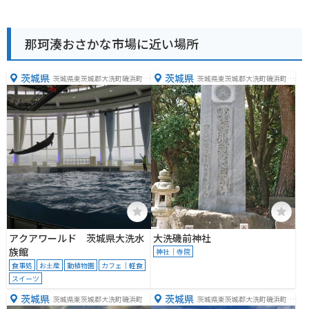
那珂湊おさかな市場に近い場所
茨城県
茨城県
茨城県東茨城郡大洗町磯浜町８
茨城県東茨城郡大洗町磯浜町６
２５２−３
８９０
アクアワールド 茨城県大洗水
大洗磯前神社
族館
神社｜寺院
食事処
お土産
動植物園
カフェ｜軽食
スイーツ
茨城県
茨城県
茨城県東茨城郡大洗町磯浜町
茨城県東茨城郡大洗町磯浜町６