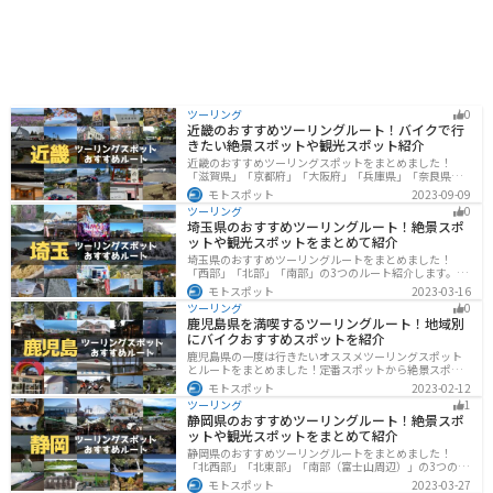
ツーリング
0
近畿のおすすめツーリングルート！バイクで行
きたい絶景スポットや観光スポット紹介
近畿のおすすめツーリングスポットをまとめました！
「滋賀県」「京都府」「大阪府」「兵庫県」「奈良県」
「和歌山」の各県の観光地紹介します。自然豊かな山々
モトスポット
2023-09-09
や湖、温泉地が点在し、四季折々の景色を楽しめるスポ
ツーリング
0
ットが多数あります。バイクで近畿にツーリングに行く
埼玉県のおすすめツーリングルート！絶景スポ
際は参考にしてください。
ットや観光スポットをまとめて紹介
埼玉県のおすすめツーリングルートをまとめました！
「西部」「北部」「南部」の3つのルート紹介します。自
然豊かな西側と街中の東側で違った楽しみ方ができま
モトスポット
2023-03-16
す。バイクで埼玉県にツーリングに行く際は参考にして
ツーリング
0
ください。
鹿児島県を満喫するツーリングルート！地域別
にバイクおすすめスポットを紹介
鹿児島県の一度は行きたいオススメツーリングスポット
とルートをまとめました！定番スポットから絶景スポッ
ト、温泉、山、海、グルメなど様々なジャンルで楽しめ
モトスポット
2023-02-12
ます。バイクで鹿児島ツーリングに行こうと思っている
ツーリング
1
人は、参考にしてください。
静岡県のおすすめツーリングルート！絶景スポ
ットや観光スポットをまとめて紹介
静岡県のおすすめツーリングルートをまとめました！
「北西部」「北東部」「南部（富士山周辺）」の3つのル
ート紹介します。富士山を中心に自然豊かな景色や食事
モトスポット
2023-03-27
を楽しめるスポットが多数あります。バイクで静岡県に