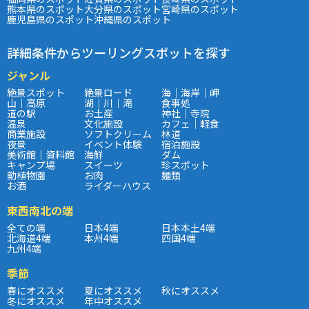
熊本県のスポット
大分県のスポット
宮崎県のスポット
鹿児島県のスポット
沖縄県のスポット
詳細条件からツーリングスポットを探す
ジャンル
絶景スポット
絶景ロード
海｜海岸｜岬
山｜高原
湖｜川｜滝
食事処
道の駅
お土産
神社｜寺院
温泉
文化施設
カフェ｜軽食
商業施設
ソフトクリーム
林道
夜景
イベント体験
宿泊施設
美術館｜資料館
海鮮
ダム
キャンプ場
スイーツ
珍スポット
動植物園
お肉
麺類
お酒
ライダーハウス
東西南北の端
全ての端
日本4端
日本本土4端
北海道4端
本州4端
四国4端
九州4端
季節
春にオススメ
夏にオススメ
秋にオススメ
冬にオススメ
年中オススメ