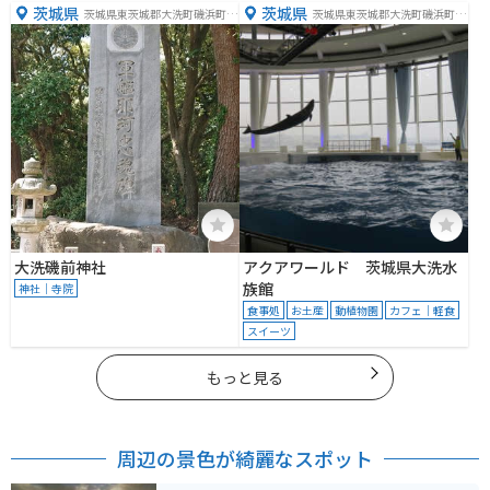
茨城県
茨城県
茨城県東茨城郡大洗町磯浜町６
茨城県東茨城郡大洗町磯浜町８
８９０
２５２−３
大洗磯前神社
アクアワールド 茨城県大洗水
族館
神社｜寺院
食事処
お土産
動植物園
カフェ｜軽食
スイーツ
もっと見る
周辺の景色が綺麗なスポット