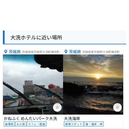
大洗ホテルに近い場所
茨城県
茨城県
茨城県東茨城郡大洗町磯浜町８
茨城県東茨城郡大洗町磯浜町
２５５−３
かねふく めんたいパーク大洗
大洗海岸
食事処
お土産
カフェ｜軽食
絶景スポット
海｜海岸｜岬