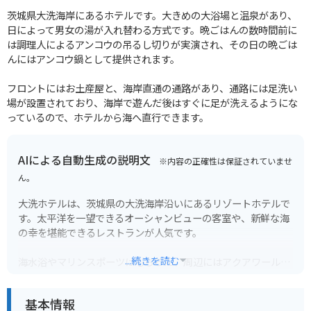
茨城県大洗海岸にあるホテルです。大きめの大浴場と温泉があり、
日によって男女の湯が入れ替わる方式です。晩ごはんの数時間前に
は調理人によるアンコウの吊るし切りが実演され、その日の晩ごは
んにはアンコウ鍋として提供されます。
フロントにはお土産屋と、海岸直通の通路があり、通路には足洗い
場が設置されており、海岸で遊んだ後はすぐに足が洗えるようにな
っているので、ホテルから海へ直行できます。
AIによる自動生成の説明文
※内容の正確性は保証されていませ
ん。
大洗ホテルは、茨城県の大洗海岸沿いにあるリゾートホテルで
す。太平洋を一望できるオーシャンビューの客室や、新鮮な海
の幸を堪能できるレストランが人気です。
...続きを読む
海水浴やマリンスポーツはもちろん、周辺にはアクアワールド
茨城県大洗水族館や大洗磯前神社などの観光スポットも充実し
ており、観光の拠点としても最適です。
基本情報