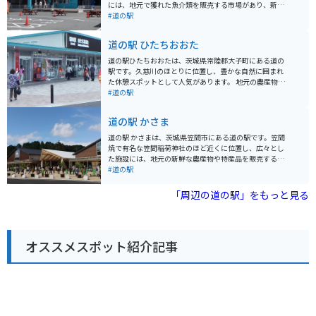
には、地元で獲れた魚介類を販売する市場があり、新鮮
な魚介類をお手頃価格で購入できます。2階には、海鮮丼
#道の駅
や寿司、天ぷらなど、海の幸を堪能できる飲食店が軒を
連ねています。 バイクで訪れる場合、道の駅には広い駐
道の駅 ひたちおおた
車場が完備されているので安心です。日立市内には、日
立おさかなセンター以外にも、海沿いを走る爽快なシー
道の駅ひたちおおたは、茨城県常陸郡大子町にある道の
サイドロードや、日本三大庭園の一つである偕楽園な
駅です。久慈川のほとりに位置し、豊かな自然に囲まれ
ど、観光スポットが点在しています。 日立おさかなセン
た休憩スポットとして人気があります。 地元の農産物が
ターは、新鮮な海の幸を味わいたい方はもちろん、ドラ
購入できる直売所や、常陸秋そばや奥久慈しゃもといっ
#道の駅
イブやツーリングの休憩スポットとしてもおすすめで
た地元グルメを楽しめるレストランがあります。 バイク
す。お土産には、地元産の干物や海産物加工品が人気で
で訪れる際は、道の駅に併設された無料の駐車場が利用
道の駅 かさま
す。
できます。また、周辺には奥久慈パノラマラインなど、
景色が美しいワインディングロードも多いため、ツーリ
道の駅 かさまは、茨城県笠間市にある道の駅です。笠間
ングの拠点としてもおすすめです。 特産品としては、奥
焼で有名な笠間稲荷神社のほど近くに位置し、広々とし
久慈りんごや、こんにゃく、ゆばなどが有名です。道の
た施設には、地元の新鮮な農産物や特産品を販売する直
駅で購入できるほか、周辺の農園や店舗でも取り扱って
売所、笠間焼の販売コーナー、レストランなどがありま
#道の駅
います。
す。 笠間稲荷神社は、日本三大稲荷の一つに数えられる
歴史ある神社であり、毎年多くの観光客が訪れます。周
「周辺の道の駅」をもっと見る
辺には、笠間焼の窯元やギャラリーが集まる「笠間焼通
り」や、自然豊かな「つつじ公園」など、見どころも豊
富です。 バイクで訪れる場合は、道の駅 かさまの広い駐
車場が利用できます。また、笠間市内には、風光明媚な
オススメスポット紹介記事
道路も多く、ツーリングにも最適なエリアです。道の駅
かさまは、休憩場所としてだけでなく、観光情報収集の
拠点としても活用できます。