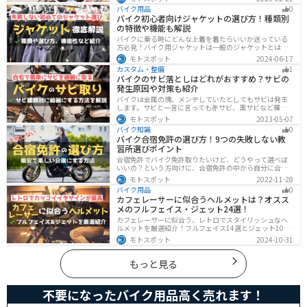
時だけ使えます。バイクを降りてからのファッションと
バイク用品
0
しても使えるおしゃれアイテムです。
バイク初心者向けジャケットの選び方！種類別
の特徴や機能も解説
バイクに乗る時にどんな上着を着たらいいか迷っている
方必見！バイク用ジャケットは一般のジャケットとは違
い、バイク専用に作られています。動きやすさ・快適
モトスポット
2024-06-17
さ・機能性・デザイン性など様々なメリットがありま
カスタム・整備
1
す。この記事では、ジャケットの種類や選び方など初心
バイクのサビ落としはどれがおすすめ？サビの
者が知っておくべきことをまとめました。
発生原因や対策も紹介
バイクは金属の塊、メンテしていたとしてもサビは発生
します。サビと一言に言っても赤サビ、黒サビなど種類
があります。サビごとに有効なサビ落とし剤は違うの
モトスポット
2023-05-07
で、正しいサビ落とし剤を使う必要があります。この記
バイク知識
0
事ではサビの種類から対処法、オススメのサビ取り剤を
バイク合宿免許の選び方！9つの失敗しない教
まとめました。
習所選びポイント
合宿免許でバイク免許取りたいけど、どうやって選べば
いいの？という方向けに、合宿免許の中から自分に合っ
た教習所を選ぶ方法をまとめました。押さえるべきポイ
モトスポット
2022-11-28
ントは9つです。料金をできるだけ抑えたり、旅行も兼ね
バイク用品
0
て楽しみたい人必見です！
カフェレーサーに似合うヘルメットは？オスス
メのフルフェイス・ジェット24選！
カフェレーサーに似合う、レトロでスタイリッシュなヘ
ルメットを厳選紹介！フルフェイス14選とジェット10選
の多彩なラインナップで、安全性とデザインの両立を実
モトスポット
2024-10-31
現。こだわりのヘルメットで、あなたのライダーズライ
フをより魅力的にアップグレードしましょう！
もっと見る
不要になったバイク用品高く売れます！