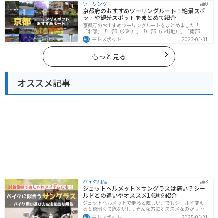
ツーリング
0
ツーリングに行く際は参考にしてください。
京都府のおすすめツーリングルート！絶景スポ
ットや観光スポットをまとめて紹介
京都府のおすすめツーリングルートをまとめました！
「北部」「中部（郊外）」「中部（市街地）」「南部」
の4つのルート紹介します。古い町並みや神社仏閣、自然
モトスポット
2023-03-31
に囲まれた風光明媚なスポットが数多く存在し、様々な
楽しみ方ができます。バイクで京都府にツーリングに行
く際は参考にしてください。
もっと見る
オススメ記事
バイク用品
3
ジェットヘルメット×サングラスは痛い？シー
ルドとの違いやオススメ14選を紹介
ジェットヘルメットで走ると眩しい...でもシールド変え
ると夜暗くて危ないし...そんな方にオススメなのがサン
グラスです！サングラスなら付け外しが自由で、眩しい
モトスポット
2025-02-21