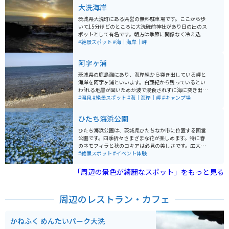
大洗海岸
茨城県大洗町にある県営の無料駐車場です。ここから歩
いて15分ほどのところに大洗磯前神社があり日の出のス
ポットとして有名です。朝方は季節に関係なく冷え込む
ので暖かい格好で行くのが望ましいです。近隣には大洗
#絶景スポット
#海｜海岸｜岬
水族館やかねふくのめんたいパークなどの観光スポット
も多く、一日ゆっくり過ごすのにオススメです。
阿字ヶ浦
茨城県の鹿島灘にあり、海岸線から突き出している岬と
海岸を阿字ヶ浦といいます。白亜紀から残っているとい
わfれる地層が固いためか波で浸食されずに海に突き出て
います。海岸線に温泉あり、キャンプ場あり。なんとい
#温泉
#絶景スポット
#海｜海岸｜岬
#キャンプ場
っても海がきれいです。
ひたち海浜公園
ひたち海浜公園は、茨城県ひたちなか市に位置する国営
公園です。四季折々さまざまな花が楽しめます。特に春
のネモフィラと秋のコキアは必見の美しさです。広大な
「みはらしの丘」一面に広がる約530万本の青いネモフ
#絶景スポット
#イベント体験
ィラや、秋にモコモコとしたコキアが紅葉し、大地を真
っ赤に染め上げる光景は、まるでファンタジーの世界の
「周辺の景色が綺麗なスポット」をもっと見る
ようです。 開園時間は9:30から17:00までとなっていま
す。公園内には花と緑、イベントの開催など、楽しみが
いっぱいのスポットが多数あります。1年を通して何かし
周辺のレストラン・カフェ
らの花が咲いているため、写真撮影などを目的に訪れる
のもアリです。園内には、鉄板などが用意されているバ
ーベキュー施設もあります。マスツーリングをするとき
かねふく めんたいパーク大洗
には、仲間と食材を持ち寄ってみてもいいでしょう。