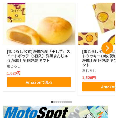
[亀じるし 公式] 茨城名産「干し芋」ス
[亀じるし 公式] 紅
イートポッテ（5個入）洋風まんじゅ
トクッキー10枚 茨城
う 茨城土産 個包装 ギフト
茨城土産 個包装 ギフ
ント
亀じるし
亀じるし
1,620円
1,520円
Amazonで見る
Amazo