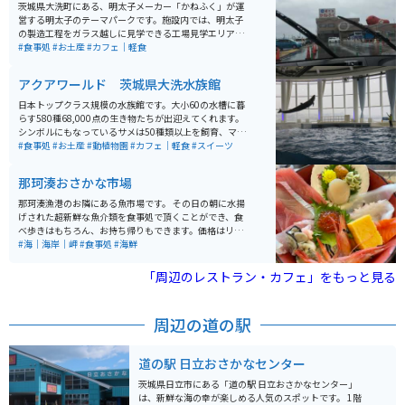
茨城県大洗町にある、明太子メーカー「かねふく」が運
営する明太子のテーマパークです。施設内では、明太子
の製造工程をガラス越しに見学できる工場見学エリアが
あり、原料や製造の流れ、明太子に関する豆知識をパネ
#食事処
#お土産
#カフェ｜軽食
ル展示で学ぶことができます。見学は無料で、子どもか
ら大人まで楽しめる内容です。 館内にはフードコーナー
アクアワールド 茨城県大洗水族館
があり、明太子を使ったおにぎりやソフトクリームな
ど、その場で出来たての明太子グルメを楽しむことがで
日本トップクラス規模の水族館です。大小60の水槽に暮
きます。また直売コーナーでは、工場直送の明太子を購
らす580種68,000点の生き物たちが出迎えてくれます。
入することができ、お土産探しにも便利です。明太子の
シンボルにもなっているサメは50種類以上を飼育、マン
魅力を「見て・知って・食べて・買える」観光スポット
ボウの専用水槽のサイズは日本一です。 絶景スポットあ
#食事処
#お土産
#動植物園
#カフェ｜軽食
#スイーツ
として、多くの観光客が訪れています。
り、ショーあり、お食事スペースもありと、大人も子ど
もも楽しむことができる施設です。
那珂湊おさかな市場
那珂湊漁港のお隣にある魚市場です。 その日の朝に水揚
げされた超新鮮な魚介類を食事処で頂くことができ、食
べ歩きはもちろん、お持ち帰りもできます。価格はリー
ズナブルでオススメの岩牡蠣はその場でちゅるんと頂け
#海｜海岸｜岬
#食事処
#海鮮
ます。
「周辺のレストラン・カフェ」をもっと見る
周辺の道の駅
道の駅 日立おさかなセンター
茨城県日立市にある「道の駅 日立おさかなセンター」
は、新鮮な海の幸が楽しめる人気のスポットです。 1階