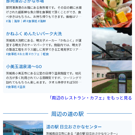
那珂湊おさかな市場
には、仲間と食材を持ち寄ってみてもいいでしょう。
那珂湊漁港のお隣にある魚市場です。 その日の朝に水揚
げされた超新鮮な魚介類を食事処で頂くことができ、食
べ歩きはもちろん、お持ち帰りもできます。価格はリー
ズナブルでオススメの岩牡蠣はその場でちゅるんと頂け
#海｜海岸｜岬
#食事処
#海鮮
ます。
かねふく めんたいパーク大洗
茨城県大洗町にある、明太子メーカー「かねふく」が運
営する明太子のテーマパークです。施設内では、明太子
の製造工程をガラス越しに見学できる工場見学エリアが
あり、原料や製造の流れ、明太子に関する豆知識をパネ
#食事処
#お土産
#カフェ｜軽食
ル展示で学ぶことができます。見学は無料で、子どもか
ら大人まで楽しめる内容です。 館内にはフードコーナー
小美玉温泉湯～GO
があり、明太子を使ったおにぎりやソフトクリームな
ど、その場で出来たての明太子グルメを楽しむことがで
茨城県小美玉市にある公営の日帰り温泉施設です。地元
きます。また直売コーナーでは、工場直送の明太子を購
の方が多く利用されている雰囲気ですが、ツーリングで
入することができ、お土産探しにも便利です。明太子の
訪れてももちろん楽しめます。 タオル持参すれば500円
魅力を「見て・知って・食べて・買える」観光スポット
で入れるので、リーズナブルです。お風呂のほかに、食
#食事処
#温泉
として、多くの観光客が訪れています。
事処や休憩所も設けられています。ここの特徴はなんと
いってもコーヒーのように茶色の、とろみのあるお湯。
「周辺のレストラン・カフェ」をもっと見る
温度もぬるめなので、長風呂にも向いています。
周辺の道の駅
道の駅 日立おさかなセンター
茨城県日立市にある「道の駅 日立おさかなセンター」