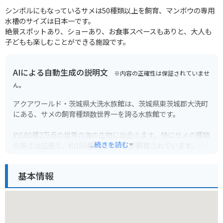
シンボルにもなっているサメは50種類以上を飼育、マンボウの専用
水槽のサイズは日本一です。
絶景スポットあり、ショーあり、お食事スペースもありと、大人も
子どもも楽しむことができる施設です。
AIによる自動生成の説明文
※内容の正確性は保証されていませ
ん。
アクアワールド・茨城県大洗水族館は、茨城県東茨城郡大洗町
にある、サメの飼育種類数世界一を誇る水族館です。
約580種2万点の世界の海の生物に出会えます。特にサメの種類
...続きを読む
の多さは圧巻で、約100種類ものサメが飼育されています。そ
の他にも、マンボウやラッコ、ペンギン、アザラシなど見どこ
ろ満載です。
基本情報
太平洋に面した立地を生かしたオーシャンビューも魅力の一つ
です。バイクでお越しの方は、海岸線を気持ちよくツーリング
しながら来館するのも良いでしょう。周辺には、海鮮料理店や
温泉などもあり、観光にも最適なエリアです。