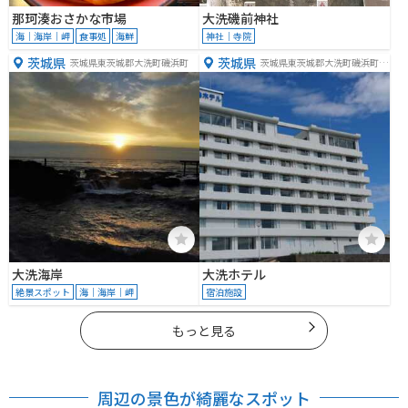
那珂湊おさかな市場
大洗磯前神社
海｜海岸｜岬
食事処
海鮮
神社｜寺院
茨城県
茨城県
茨城県東茨城郡大洗町磯浜町
茨城県東茨城郡大洗町磯浜町６
８８１
大洗海岸
大洗ホテル
絶景スポット
海｜海岸｜岬
宿泊施設
もっと見る
周辺の景色が綺麗なスポット