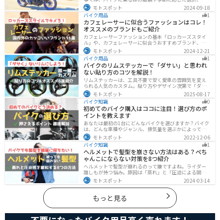
けるべき服装について解説しています。実は、安全性だ
モトスポット
2024-09-18
けでなく、快適性も重要視することが大切です。この記
バイク用品
1
事を読めば、最適なバイクウェアを選ぶヒントが得られ
カフェレーサーに似合うファッションはコレ！
ます。
オススメのブランドもご紹介
カフェレーサーファッションの基本「ロッカーズスタイ
ル」や、カフェレーサーに似合うおすすめブランド、定
番アイテムを詳しく紹介。個性を引き立てるコーデのコ
モトスポット
2024-12-21
ツや季節に合ったアイテム選び、愛車とのマッチング方
バイク用品
1
法も解説します。
バイクのリムステッカーで「ダサい」と思われ
ない貼り方のコツを解説！
リムステッカーは、工具不要で安く愛車の雰囲気を変え
られる人気のカスタム。貼り方やデザイン次第で「ダサ
い」仕上がりになることも。本記事では失敗例や選び
モトスポット
2025-08-17
方、きれいに貼るコツからおすすめ商品まで詳しく紹
バイク知識
0
介。初心者でも安心して足回りをカッコよくドレスアッ
初めてのバイク購入はココに注目！選び方のポ
プできます。
イントを教えます
あなたは最初の1台にどんなバイクを選びますか？バイク
は、どんな車種やジャンル、排気量を選ぶかによって今
後の楽しみ方が大きく変わるものなので、初めての愛車
モトスポット
2022-12-06
選びはとても重要です。この記事ではそんなバイク選び
バイク知識
1
のオススメポイントをお伝えします。
ヘルメットで髪型を崩さない方法はある？ぺち
ゃんこにならない対策を8つ紹介
ヘルメットで髪型が崩れるのって嫌ですよね。ライダー
誰しもが持つ悩み。原因は「蒸れ」と「圧迫による固
定」です。原因に対してしっかりと対策すればヘルメッ
モトスポット
2024-03-14
トを被っても髪型を崩さなくすることは可能です。今回
はその方法をまとめました。バイクに乗って髪型が崩れ
るのが気になるという人は、参考にしてください。
もっと見る
不要になったバイク用品高く売れます！