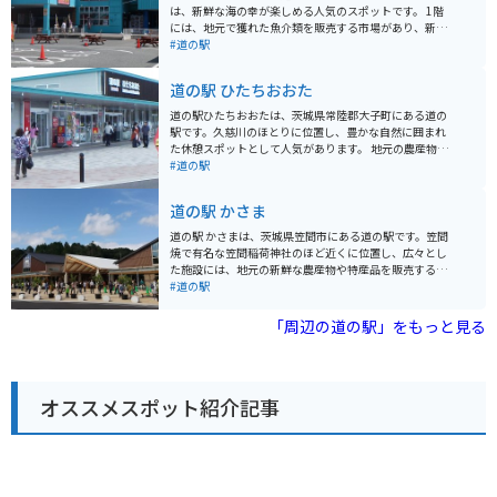
は、新鮮な海の幸が楽しめる人気のスポットです。 1階
には、地元で獲れた魚介類を販売する市場があり、新鮮
な魚介類をお手頃価格で購入できます。2階には、海鮮丼
#道の駅
や寿司、天ぷらなど、海の幸を堪能できる飲食店が軒を
連ねています。 バイクで訪れる場合、道の駅には広い駐
道の駅 ひたちおおた
車場が完備されているので安心です。日立市内には、日
立おさかなセンター以外にも、海沿いを走る爽快なシー
道の駅ひたちおおたは、茨城県常陸郡大子町にある道の
サイドロードや、日本三大庭園の一つである偕楽園な
駅です。久慈川のほとりに位置し、豊かな自然に囲まれ
ど、観光スポットが点在しています。 日立おさかなセン
た休憩スポットとして人気があります。 地元の農産物が
ターは、新鮮な海の幸を味わいたい方はもちろん、ドラ
購入できる直売所や、常陸秋そばや奥久慈しゃもといっ
#道の駅
イブやツーリングの休憩スポットとしてもおすすめで
た地元グルメを楽しめるレストランがあります。 バイク
す。お土産には、地元産の干物や海産物加工品が人気で
で訪れる際は、道の駅に併設された無料の駐車場が利用
道の駅 かさま
す。
できます。また、周辺には奥久慈パノラマラインなど、
景色が美しいワインディングロードも多いため、ツーリ
道の駅 かさまは、茨城県笠間市にある道の駅です。笠間
ングの拠点としてもおすすめです。 特産品としては、奥
焼で有名な笠間稲荷神社のほど近くに位置し、広々とし
久慈りんごや、こんにゃく、ゆばなどが有名です。道の
た施設には、地元の新鮮な農産物や特産品を販売する直
駅で購入できるほか、周辺の農園や店舗でも取り扱って
売所、笠間焼の販売コーナー、レストランなどがありま
#道の駅
います。
す。 笠間稲荷神社は、日本三大稲荷の一つに数えられる
歴史ある神社であり、毎年多くの観光客が訪れます。周
「周辺の道の駅」をもっと見る
辺には、笠間焼の窯元やギャラリーが集まる「笠間焼通
り」や、自然豊かな「つつじ公園」など、見どころも豊
富です。 バイクで訪れる場合は、道の駅 かさまの広い駐
車場が利用できます。また、笠間市内には、風光明媚な
オススメスポット紹介記事
道路も多く、ツーリングにも最適なエリアです。道の駅
かさまは、休憩場所としてだけでなく、観光情報収集の
拠点としても活用できます。