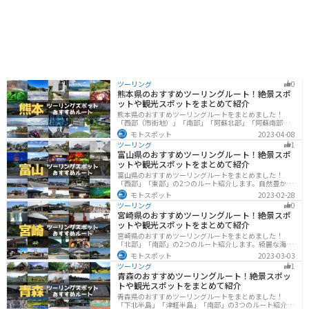
ツーリング
0
熊本県のおすすめツーリングルート！絶景スポ
ットや観光スポットをまとめて紹介
熊本県のおすすめツーリングルートをまとめました！
「西部（市街地）」「南部」「阿蘇北部」「阿蘇南部」
の4つのルート紹介します。阿蘇山や天草諸島をはじめと
モトスポット
2023-04-08
した豊かな自然や、熊本城や水前寺成趣園など歴史ある
ツーリング
1
観光スポットが多数あり、様々な楽しみ方ができます。
富山県のおすすめツーリングルート！絶景スポ
バイクで熊本県にツーリングに行く際は参考にしてくだ
ットや観光スポットをまとめて紹介
さい。
富山県のおすすめツーリングルートをまとめました！
「西部」「東部」の2つのルート紹介します。自然豊かな
山と海、温泉が充実しており、美術館などもあるので、
モトスポット
2023-02-28
自然を満喫するツーリングができます。バイクで富山県
ツーリング
0
にツーリングに行く際は参考にしてください。
宮崎県のおすすめツーリングルート！絶景スポ
ットや観光スポットをまとめて紹介
宮崎県のおすすめツーリングルートをまとめました！
「北部」「南部」の2つのルート紹介します。綺麗な海岸
線が特徴的な海・自然豊かな山・趣のある神社を満喫す
モトスポット
2023-03-03
るツーリングができます。バイクで宮崎県にツーリング
ツーリング
1
に行く際は参考にしてください。
青森のおすすめツーリングルート！絶景スポッ
トや観光スポットをまとめて紹介
青森県のおすすめツーリングルートをまとめました！
「下北半島」「津軽半島」「南部」の3つのルート紹介し