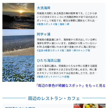
大洗海岸
茨城県大洗町にある県営の無料駐車場です。ここから歩
いて15分ほどのところに大洗磯前神社があり日の出のス
ポットとして有名です。朝方は季節に関係なく冷え込む
ので暖かい格好で行くのが望ましいです。近隣には大洗
#絶景スポット
#海｜海岸｜岬
水族館やかねふくのめんたいパークなどの観光スポット
も多く、一日ゆっくり過ごすのにオススメです。
阿字ヶ浦
茨城県の鹿島灘にあり、海岸線から突き出している岬と
海岸を阿字ヶ浦といいます。白亜紀から残っているとい
わfれる地層が固いためか波で浸食されずに海に突き出て
います。海岸線に温泉あり、キャンプ場あり。なんとい
#温泉
#絶景スポット
#海｜海岸｜岬
#キャンプ場
っても海がきれいです。
ひたち海浜公園
ひたち海浜公園は、茨城県ひたちなか市に位置する国営
公園です。四季折々さまざまな花が楽しめます。特に春
のネモフィラと秋のコキアは必見の美しさです。広大な
「みはらしの丘」一面に広がる約530万本の青いネモフ
#絶景スポット
#イベント体験
ィラや、秋にモコモコとしたコキアが紅葉し、大地を真
っ赤に染め上げる光景は、まるでファンタジーの世界の
「周辺の景色が綺麗なスポット」をもっと見る
ようです。 開園時間は9:30から17:00までとなっていま
す。公園内には花と緑、イベントの開催など、楽しみが
いっぱいのスポットが多数あります。1年を通して何かし
周辺のレストラン・カフェ
らの花が咲いているため、写真撮影などを目的に訪れる
のもアリです。園内には、鉄板などが用意されているバ
ーベキュー施設もあります。マスツーリングをするとき