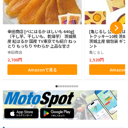
幸田商店 [べにはるか ほしいも 640g]
[亀じるし 公式] 紅
（干し芋、干しいも、乾燥芋） 茨城県
トクッキー10枚 茨城
産 紅はるか 国産 TV東京でも紹介 ねっ
茨城土産 個包装 ギフ
とり もっちり やわらか 上品な甘さ
ント
幸田商店
亀じるし
2,700円
1,520円
Amazonで見る
Amazo