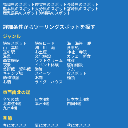
福岡県のスポット
佐賀県のスポット
長崎県のスポット
熊本県のスポット
大分県のスポット
宮崎県のスポット
鹿児島県のスポット
沖縄県のスポット
詳細条件からツーリングスポットを探す
ジャンル
絶景スポット
絶景ロード
海｜海岸｜岬
山｜高原
湖｜川｜滝
食事処
道の駅
お土産
神社｜寺院
温泉
文化施設
カフェ｜軽食
商業施設
ソフトクリーム
林道
夜景
イベント体験
宿泊施設
美術館｜資料館
海鮮
ダム
キャンプ場
スイーツ
珍スポット
動植物園
お肉
麺類
お酒
ライダーハウス
東西南北の端
全ての端
日本4端
日本本土4端
北海道4端
本州4端
四国4端
九州4端
季節
春にオススメ
夏にオススメ
秋にオススメ