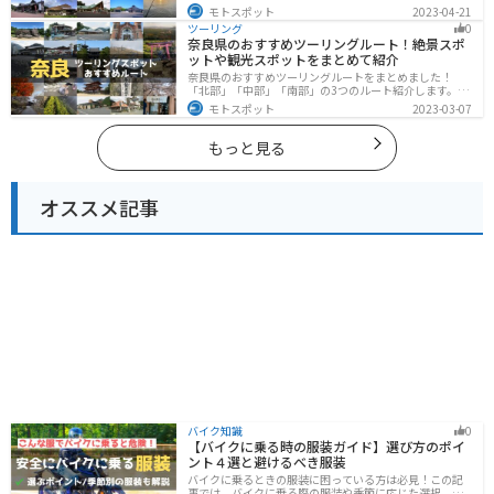
ます。自然に恵まれた風光明媚な景色や歴史文化に触れ
モトスポット
2023-04-21
られる観光スポットが多くあります。バイクで青森県に
ツーリング
0
ツーリングに行く際は参考にしてください。
奈良県のおすすめツーリングルート！絶景スポ
ットや観光スポットをまとめて紹介
奈良県のおすすめツーリングルートをまとめました！
「北部」「中部」「南部」の3つのルート紹介します。歴
史のある神社寺院が多数あり、自然豊かや山々、グルメ
モトスポット
2023-03-07
を満喫するツーリングができます。バイクで奈良県にツ
ーリングに行く際は参考にしてください。
もっと見る
オススメ記事
バイク知識
0
【バイクに乗る時の服装ガイド】選び方のポイ
ント４選と避けるべき服装
バイクに乗るときの服装に困っている方は必見！この記
事では、バイクに乗る際の服装や季節に応じた選択、避