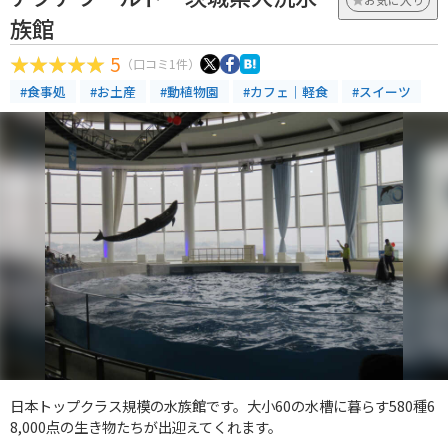
族館
5
（口コミ1件）
#食事処
#お土産
#動植物園
#カフェ｜軽食
#スイーツ
日本トップクラス規模の水族館です。大小60の水槽に暮らす580種6
8,000点の生き物たちが出迎えてくれます。