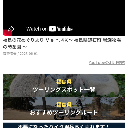
福島の花めぐりより Ｖｅｒ. 4Ｋ～ 福島県鏡石町 岩瀬牧場
の芍薬園 ～
菅野隆夫 / 2023-06-01
YouTubeの利用規約
福島県
ツーリングスポット一覧
福島県
おすすめツーリングルート
不要になったバイク用品高く売れます！