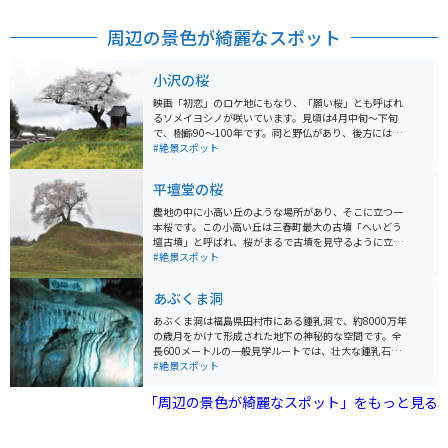
周辺の景色が綺麗なスポット
小沢の桜
映画「初恋」のロケ地にもなり、「願い桜」とも呼ばれ
るソメイヨシノが咲いています。見頃は4月中旬〜下旬
で、樹齢90～100年です。祠と野仏があり、後方には移
ヶ岳が見渡せます。日本の原風景ともいえる風情があ
#絶景スポット
り、全国から多くの人が訪れます。
平壇堂の桜
農地の中に小高い丘のような場所があり、そこに立つ一
本桜です。この小高い丘は三春町最大の古墳「へいどう
壇古墳」と呼ばれ、桜がまるで古墳を見守るように立っ
ています。ロケーションの良さから、近年写真家にも人
#絶景スポット
気の場所となっています。
あぶくま洞
あぶくま洞は福島県田村市にある鍾乳洞で、約8000万年
の歳月をかけて形成された地下の神秘的な空間です。全
長600メートルの一般見学ルートでは、壮大な鍾乳石や
石筍（せきじゅん）などを観察することができ、東洋一
#絶景スポット
の美しさとも称されています。洞内は年間を通じて約15
度の温度が保たれており、夏は涼しく冬は暖かい自然の
「周辺の景色が綺麗なスポット」をもっと見る
クーラーとなっています。洞内の光と影が織りなす幻想
的な景観や、自然が創り出したアートを体験できます。
売店やお土産も売っています。近くに星を観察するため