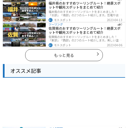
所です。
福井県のおすすめツーリングルート！絶景スポ
ットや観光スポットをまとめて紹介
福井県のおすすめツーリングルートをまとめました！
「北部」「南部」の2つのルート紹介します。恐竜や古代
遺跡、温泉地など魅力に溢れるスポットが多数ありま
モトスポット
2023-04-13
す。バイクで福井県にツーリングに行く際は参考にして
ツーリング
0
ください。
佐賀県のおすすめツーリングルート！絶景スポ
ットや観光スポットをまとめて紹介
佐賀県のおすすめツーリングルートをまとめました！
「東部」「西部」の2つのルート紹介します。美しい温泉
地や古墳群、歴史ある城や神社仏閣など、バイクツーリ
モトスポット
2023-04-06
ングに適したスポットが多数存在し、様々な楽しみ方が
できます。バイクで佐賀県にツーリングに行く際は参考
にしてください。
もっと見る
オススメ記事