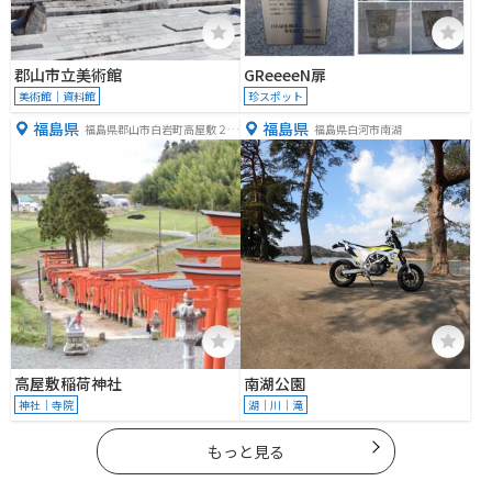
郡山市立美術館
GReeeeN扉
美術館｜資料館
珍スポット
福島県
福島県
福島県郡山市白岩町高屋敷２８
福島県白河市南湖
１
高屋敷稲荷神社
南湖公園
神社｜寺院
湖｜川｜滝
もっと見る