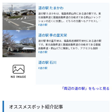
0、ディナーが17:00～21:00です。休業日は毎週火曜日
と水曜日、そして1月中旬〜2月中旬までは冬季休業で
道の駅 たまかわ
す。
道の駅 たまかわは、福島県郡山市にある道の駅です。東
北自動車道と磐越自動車道の分岐点である郡山ジャンク
ションの近くに位置し、どちらの方面へもアクセスしや
すいのが特徴です。 施設内には、地元産の新鮮な野菜や
#道の駅
果物を販売する農産物直売所や、地元の食材を使った料
理を提供するレストラン、お土産コーナーなどがありま
道の駅 季の里天栄
す。特に、地元産のブランド米「あさか舞」や「ひとめ
ぼれ」は人気があり、お土産におすすめです。 バイクで
道の駅 季の里天栄は、福島県岩瀬郡天栄村にある道の駅
訪れる場合、駐車場も広く停めやすいので安心です。ま
です。東北自動車道と磐越自動車道の分岐点である磐越
た、道の駅 たまかわは、磐梯吾妻スカイラインや猪苗代
自動車道・郡山JCTに隣接しており、アクセスも抜群で
湖など、福島県内の観光スポットへのアクセスも良好で
す。 施設内には、地元の農産物をはじめ、特産品を販売
#道の駅
す。ツーリングの休憩場所としても最適です。
する直売所や、地元の食材を使用した料理を提供するレ
ストランなどがあります。 バイクで訪れる際は、駐車場
道の駅 石川
も広々としているので安心です。道の駅 季の里天栄は、
ツーリングの休憩場所としても最適なスポットです。 周
#道の駅
辺には、スキー場やゴルフ場、キャンプ場など、レジャ
ー施設も充実しています。雄大な自然に囲まれたこの地
域ならではの、四季折々の景色を楽しむことができま
す。 また、道の駅 季の里天栄は、地元の名産品である
「天栄米」や「ヤーコン」の販売所としても知られてい
「周辺の道の駅」をもっと見る
ます。特に、天栄米は、その美味しさが評判で、お土産
としても人気があります。
オススメスポット紹介記事