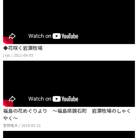
◆花咲く岩瀬牧場
j ryu / 2011-06-05
福島の花めぐりより ～福島県鏡石町 岩瀬牧場のしゃく
やく～
菅野隆夫 / 2018-05-21