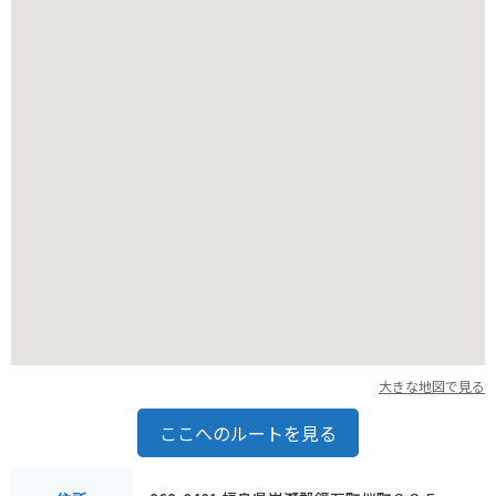
温泉やキャンプ場などの観光スポットもあるため、岩瀬牧場を
拠点に、福島県を満喫するのもおすすめです。
大きな地図で見る
ここへのルートを見る