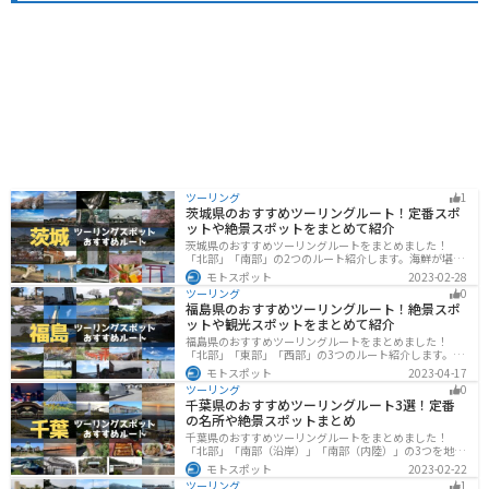
ツーリング
1
茨城県のおすすめツーリングルート！定番スポ
ットや絶景スポットをまとめて紹介
茨城県のおすすめツーリングルートをまとめました！
「北部」「南部」の2つのルート紹介します。海鮮が堪能
できる港や梅の景勝地、自然豊かな山々があるのでツー
モトスポット
2023-02-28
リングにもってこいです。バイクで茨城県にツーリング
ツーリング
0
に行く際は参考にしてください。
福島県のおすすめツーリングルート！絶景スポ
ットや観光スポットをまとめて紹介
福島県のおすすめツーリングルートをまとめました！
「北部」「東部」「西部」の3つのルート紹介します。内
陸部には山々が連なり、海岸線は太平洋に面してるので
モトスポット
2023-04-17
観光スポットが多数あります。バイクで福島県にツーリ
ツーリング
0
ングに行く際は参考にしてください。
千葉県のおすすめツーリングルート3選！定番
の名所や絶景スポットまとめ
千葉県のおすすめツーリングルートをまとめました！
「北部」「南部（沿岸）」「南部（内陸）」の3つを地域
別で紹介します！千葉は首都圏からのアクセスも良く、
モトスポット
2023-02-22
海と山どちらも堪能できるのでツーリングには最適な場
ツーリング
1