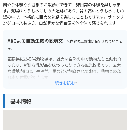
餌やり体験やうさぎのお散歩ができて、非日常の体験を楽しめま
す。夏場はとうもろこしの大迷路があり、背の高いとうもろこしの
壁の中で、本格的に巨大な迷路を楽しむこともできます。サイクリ
ングコースもあり、自然豊かな雰囲気を体全体で感じられます。
AIによる自動生成の説明文
※内容の正確性は保証されていませ
ん。
福島県にある岩瀬牧場は、雄大な自然の中で動物たちと触れ合
ったり、新鮮な乳製品を味わったりできる観光牧場です。広大
な敷地内には、牛や羊、馬などが飼育されており、動物とのふ
れあい体験ができます。
...続きを読む
特に、仔牛へのミルクやりや乗馬体験は人気のアクティビティ
です。また、牧場内にはレストランや売店もあり、搾りたての
基本情報
牛乳で作られたソフトクリームやヨーグルト、チーズなどが楽
しめます。
バイクで訪れる場合は、牧場までの道のりがワインディングロ
ードになっているため、ツーリングにも最適です。周辺には、