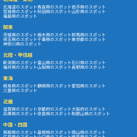
北海道のスポット
青森県のスポット
岩手県のスポット
宮城県のスポット
秋田県のスポット
山形県のスポット
福島県のスポット
関東
茨城県のスポット
栃木県のスポット
群馬県のスポット
埼玉県のスポット
千葉県のスポット
東京都のスポット
神奈川県のスポット
北陸・甲信越
新潟県のスポット
富山県のスポット
石川県のスポット
福井県のスポット
山梨県のスポット
長野県のスポット
東海
岐阜県のスポット
静岡県のスポット
愛知県のスポット
三重県のスポット
近畿
滋賀県のスポット
京都府のスポット
大阪府のスポット
兵庫県のスポット
奈良県のスポット
和歌山県のスポット
中国・四国
鳥取県のスポット
島根県のスポット
岡山県のスポット
広島県のスポット
山口県のスポット
徳島県のスポット