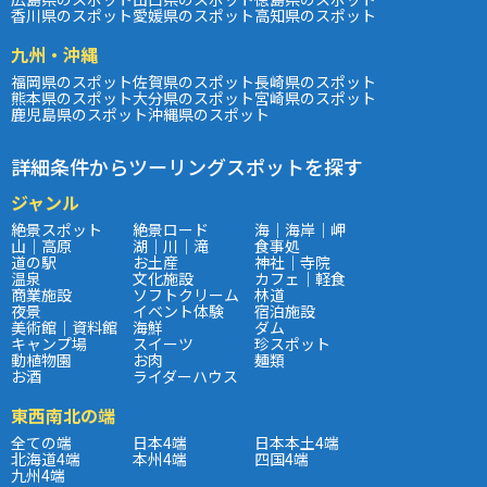
香川県のスポット
愛媛県のスポット
高知県のスポット
九州・沖縄
福岡県のスポット
佐賀県のスポット
長崎県のスポット
熊本県のスポット
大分県のスポット
宮崎県のスポット
鹿児島県のスポット
沖縄県のスポット
詳細条件からツーリングスポットを探す
ジャンル
絶景スポット
絶景ロード
海｜海岸｜岬
山｜高原
湖｜川｜滝
食事処
道の駅
お土産
神社｜寺院
温泉
文化施設
カフェ｜軽食
商業施設
ソフトクリーム
林道
夜景
イベント体験
宿泊施設
美術館｜資料館
海鮮
ダム
キャンプ場
スイーツ
珍スポット
動植物園
お肉
麺類
お酒
ライダーハウス
東西南北の端
全ての端
日本4端
日本本土4端
北海道4端
本州4端
四国4端
九州4端