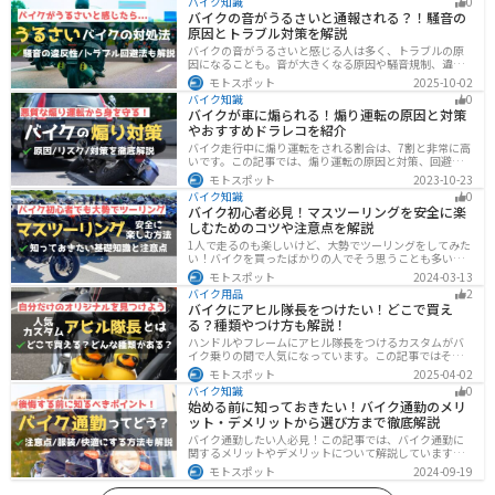
バイク知識
0
バイクの音がうるさいと通報される？！騒音の
原因とトラブル対策を解説
バイクの音がうるさいと感じる人は多く、トラブルの原
因になることも。音が大きくなる原因や騒音規制、違反
になるケースを解説し、ライダーができるマナーや配慮
モトスポット
2025-10-02
の方法、さらには他人のバイクが迷惑なときの正しい対
バイク知識
0
処法まで紹介します。バイク好きも、周囲の騒音に悩む
バイクが車に煽られる！煽り運転の原因と対策
人も必見の内容です。
やおすすめドラレコを紹介
バイク走行中に煽り運転をされる割合は、7割と非常に高
いです。この記事では、煽り運転の原因と対策、回避方
法について解説します。抑止力の高いオススメのドライ
モトスポット
2023-10-23
ブレコーダーも紹介しますので、煽り運転対策をしたい
バイク知識
0
人はぜひ参考にしてください。
バイク初心者必見！マスツーリングを安全に楽
しむためのコツや注意点を解説
1人で走るのも楽しいけど、大勢でツーリングをしてみた
い！バイクを買ったばかりの人でそう思うことも多いで
しょう。他の人と一緒に走るマスツーリングはとても楽
モトスポット
2024-03-13
しいですが、安全に楽しむために確認すべきことや注意
バイク用品
2
点などたくさんあります。1人で走る時とは違った難しさ
バイクにアヒル隊長をつけたい！どこで買え
もあるので、しっかりと確認しておきましょう。
る？種類やつけ方も解説！
ハンドルやフレームにアヒル隊長をつけるカスタムがバ
イク乗りの間で人気になっています。この記事ではそん
なアヒル隊長について、どこで買えるのかどんな種類が
モトスポット
2025-04-02
あるのか、バイクに付ける際の注意点などまとめまし
バイク知識
0
た。アヒル隊長でオリジナルカスタムをしたい人は参考
始める前に知っておきたい！バイク通勤のメリ
にしてください。
ット・デメリットから選び方まで徹底解説
バイク通勤したい人必見！この記事では、バイク通勤に
関するメリットやデメリットについて解説しています。
実は通勤時間を短縮できるメリットがありますが、会社
モトスポット
2024-09-19
によっては許可されない場合もあるので、事前に確認が
必要です。この記事を読めばバイク通勤の始め方がわか