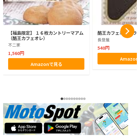
【福島限定】 １６枚カントリーマアム
酪王カフェオレクラン
（酪王カフェオレ）
長登屋
不二家
540円
1,560円
Amazo
Amazonで見る