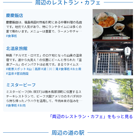
周辺のレストラン・カフェ
の展望台があるので合わせて訪れるのがオススメです。
■ 入場料 大人 (高校生以上) 1,200円 中人 (中学生) 800円
小人 (小学生) 600円
慶慶飯店
慶慶飯店は、福島県田村市船引町にある中華料理の名店
です。地元で人気があり、特にランチタイムには多くの
客で賑わいます。メニューは豊富で、ラーメンやチャー
ハン、餃子などの定番中華料理の他にも、特製の「慶ち
#食事処
ゃん弁当」というのもあります。価格帯はリーズナブル
で、ボリューム満点の料理を楽しむことができます。店
北温泉旅館
内は広々としており、ファミリーやグループでの利用に
も適しています。テレビ視聴できます。週刊少年ジャン
映画「テルマエ・ロマエ」のロケ地となった山奥の温泉
プおいてあります。寒い時期はお茶が無料で飲み放題。
宿です。道から丸見え！の位置にどーんと作られた「温
座敷もあります。大盛りにもできます。
泉プール」のインパクトは必見です。まるでタイムスリ
ップしたかのような建物は、内部のレトロ感も半端な
#絶景スポット
#山｜高原
#湖｜川｜滝
#食事処
#お土産
し。「つげ義春の漫画に出てきそう」と表現したら、わ
#温泉
#宿泊施設
かるひとには伝わるかも？日帰り入浴・宿泊いずれも可
能です。
ミスタービーフ
ミスタービーフ(Mr. BEEF)は栃木県那須町に位置するス
テーキレストランで、ビーフ大国アメリカのネバダ州か
ら持ち帰ったノウハウを活用して、牛肉本来の旨みを活
かしたビーフメニューが堪能できます。レストランはア
#食事処
#お肉
メリカ牛を中心に提供しており、その中でも特にサイズ
が150gの「ケネディー・カット」から1kgの「ビルゲイ
「周辺のレストラン・カフェ」をもっと見る
ツ・カット」まで個性的なメニューがありあります。お
洒落で落ち着きあるレトロモダンアメリカの店内で、流
れるブルースとともに、ゆったりとした時間を過ごせる
周辺の道の駅
空間になっています。 営業時間はランチが11:30～15:0