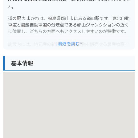
ん。
道の駅 たまかわは、福島県郡山市にある道の駅です。東北自動
車道と磐越自動車道の分岐点である郡山ジャンクションの近く
に位置し、どちらの方面へもアクセスしやすいのが特徴です。
...続きを読む
施設内には、地元産の新鮮な野菜や果物を販売する農産物直売
所や、地元の食材を使った料理を提供するレストラン、お土産
コーナーなどがあります。特に、地元産のブランド米「あさか
基本情報
舞」や「ひとめぼれ」は人気があり、お土産におすすめです。
バイクで訪れる場合、駐車場も広く停めやすいので安心です。
また、道の駅 たまかわは、磐梯吾妻スカイラインや猪苗代湖な
ど、福島県内の観光スポットへのアクセスも良好です。ツーリ
ングの休憩場所としても最適です。