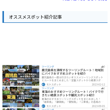
も広々としているので安心です。道の駅 季の里天栄は、
ツーリングの休憩場所としても最適なスポットです。 周
辺には、スキー場やゴルフ場、キャンプ場など、レジャ
ー施設も充実しています。雄大な自然に囲まれたこの地
オススメスポット紹介記事
域ならではの、四季折々の景色を楽しむことができま
す。 また、道の駅 季の里天栄は、地元の名産品である
「天栄米」や「ヤーコン」の販売所としても知られてい
ます。特に、天栄米は、その美味しさが評判で、お土産
としても人気があります。
ツーリング
0
鹿児島県を満喫するツーリングルート！地域別
にバイクおすすめスポットを紹介
鹿児島県の一度は行きたいオススメツーリングスポット
とルートをまとめました！定番スポットから絶景スポッ
ト、温泉、山、海、グルメなど様々なジャンルで楽しめ
モトスポット
2023-02-12
ます。バイクで鹿児島ツーリングに行こうと思っている
ツーリング
1
人は、参考にしてください。
東海のおすすめツーリングルート！バイクで行
きたい絶景スポットや観光スポット紹介
東海のおすすめツーリングスポットをまとめました！
「岐阜県」「静岡県」「愛知県」「三重県」の各県の観
光地紹介します。自然豊かな山々や湖、温泉地が点在
モトスポット
2023-09-05
し、四季折々の景色を楽しめるスポットが多数ありま
ツーリング
1