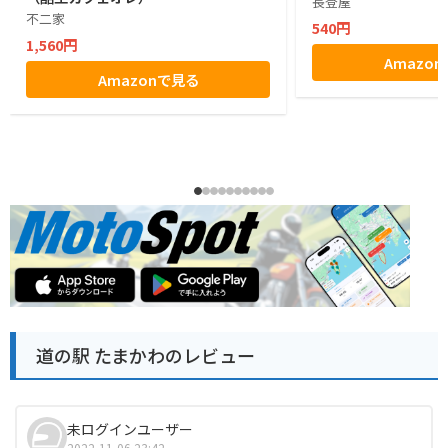
長登屋
不二家
540円
1,560円
Amazo
Amazonで見る
道の駅 たまかわのレビュー
未ログインユーザー
2022-11-06 23:42