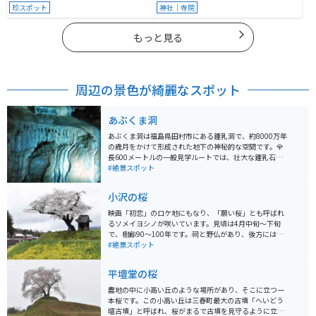
珍スポット
神社｜寺院
もっと見る
周辺の景色が綺麗なスポット
あぶくま洞
あぶくま洞は福島県田村市にある鍾乳洞で、約8000万年
の歳月をかけて形成された地下の神秘的な空間です。全
長600メートルの一般見学ルートでは、壮大な鍾乳石や
石筍（せきじゅん）などを観察することができ、東洋一
#絶景スポット
の美しさとも称されています。洞内は年間を通じて約15
度の温度が保たれており、夏は涼しく冬は暖かい自然の
小沢の桜
クーラーとなっています。洞内の光と影が織りなす幻想
的な景観や、自然が創り出したアートを体験できます。
映画「初恋」のロケ地にもなり、「願い桜」とも呼ばれ
売店やお土産も売っています。近くに星を観察するため
るソメイヨシノが咲いています。見頃は4月中旬〜下旬
の展望台があるので合わせて訪れるのがオススメです。
で、樹齢90～100年です。祠と野仏があり、後方には移
■ 入場料 大人 (高校生以上) 1,200円 中人 (中学生) 800円
ヶ岳が見渡せます。日本の原風景ともいえる風情があ
#絶景スポット
小人 (小学生) 600円
り、全国から多くの人が訪れます。
平壇堂の桜
農地の中に小高い丘のような場所があり、そこに立つ一
本桜です。この小高い丘は三春町最大の古墳「へいどう
壇古墳」と呼ばれ、桜がまるで古墳を見守るように立っ