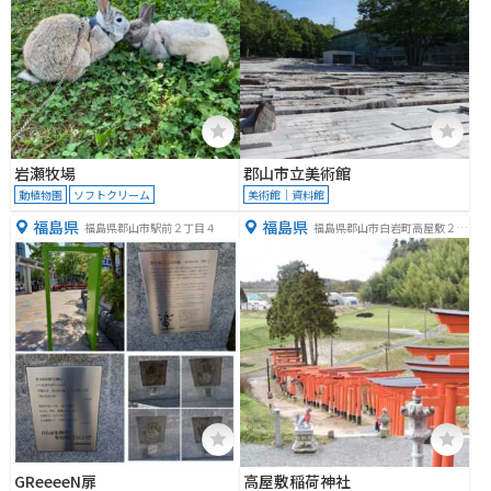
岩瀬牧場
郡山市立美術館
動植物園
ソフトクリーム
美術館｜資料館
福島県
福島県
福島県郡山市駅前２丁目４
福島県郡山市白岩町高屋敷２８
１
GReeeeN扉
高屋敷稲荷神社