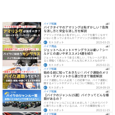
バイク知識
0
バイクタイヤのアマリングは恥ずかしい？危険
な消し方と安全な消し方を解説
アマリングがあると恥ずかしい、バイクを乗りこなせて
いないと思っていませんか？アマリングは極端なもので
なければ全く問題ありません。しかし、気になるという
モトスポット
2025-03-25
方がいるのも事実です。この記事では消した方がいいア
バイク用品
3
マリングや消し方を解説します。
ジェットヘルメット×サングラスは痛い？シー
ルドとの違いやオススメ14選を紹介
ジェットヘルメットで走ると眩しい...でもシールド変え
ると夜暗くて危ないし...そんな方にオススメなのがサン
グラスです！サングラスなら付け外しが自由で、眩しい
モトスポット
2025-02-21
時だけ使えます。バイクを降りてからのファッションと
バイク知識
0
しても使えるおしゃれアイテムです。
始める前に知っておきたい！バイク通勤のメリ
ット・デメリットから選び方まで徹底解説
バイク通勤したい人必見！この記事では、バイク通勤に
関するメリットやデメリットについて解説しています。
実は通勤時間を短縮できるメリットがありますが、会社
モトスポット
2024-09-19
によっては許可されない場合もあるので、事前に確認が
バイク知識
1
必要です。この記事を読めばバイク通勤の始め方がわか
【バイクのジャンル15選】バイクってどんな種
ります。
類があるの？
バイクをジャンルごとにまとめました！これからバイク
に乗りたいと思っている人は、バイクの種類を知って気
になる1台を見つけましょう。特徴やメリットデメリット
モトスポット
2022-11-15
なども記載しているので、デザインだけでなく性能から
バイク知識
0
もバイクを探せるようになると失敗しないバイク選びば