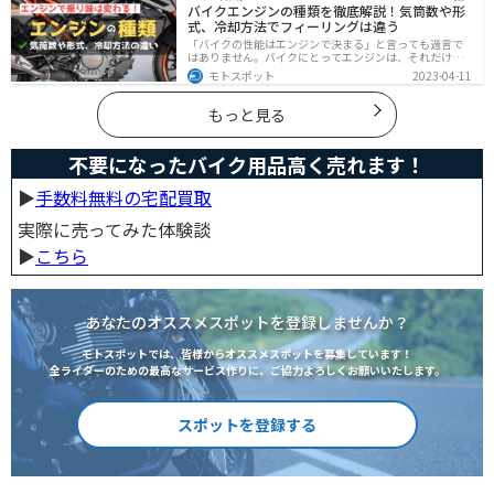
バイクエンジンの種類を徹底解説！気筒数や形
できるようになります。
式、冷却方法でフィーリングは違う
「バイクの性能はエンジンで決まる」と言っても過言で
はありません。バイクにとってエンジンは、それだけ重
要なパーツなんです。エンジンの種類と特徴を知れば、
モトスポット
2023-04-11
あなたもワンランク上のバイク選びができるようになり
ます！
もっと見る
不要になったバイク用品高く売れます！
▶︎
手数料無料の宅配買取
実際に売ってみた体験談
▶︎
こちら
あなたのオススメスポットを登録しませんか？
モトスポットでは、皆様からオススメスポットを募集しています！
全ライダーのための最高なサービス作りに、ご協力よろしくお願いいたします。
スポットを登録する