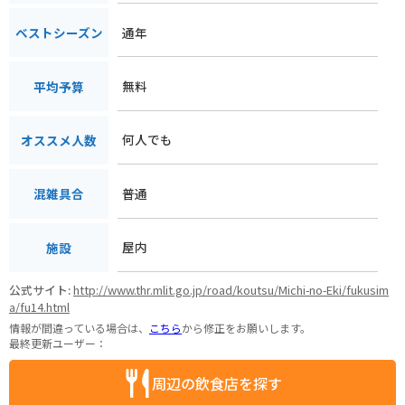
通年
ベストシーズン
無料
平均予算
何人でも
オススメ人数
普通
混雑具合
屋内
施設
公式サイト:
http://www.thr.mlit.go.jp/road/koutsu/Michi-no-Eki/fukusim
a/fu14.html
情報が間違っている場合は、
こちら
から修正をお願いします。
最終更新ユーザー：
周辺の飲食店を探す