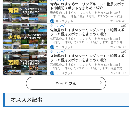
す。バイクで東海にツーリングに行く際は参考にしてく
青森のおすすめツーリングルート！絶景スポッ
ださい。
トや観光スポットをまとめて紹介
青森県のおすすめツーリングルートをまとめました！
「下北半島」「津軽半島」「南部」の3つのルート紹介し
ます。自然に恵まれた風光明媚な景色や歴史文化に触れ
モトスポット
2023-04-21
られる観光スポットが多くあります。バイクで青森県に
ツーリング
0
ツーリングに行く際は参考にしてください。
佐渡島のおすすめツーリングルート！絶景スポ
ットや観光スポットをまとめて紹介
佐渡島のおすすめツーリングルートをまとめました！
「北部」「南部」の2つのルート紹介します。豊かな自然
と歴史的なスポット、トキなどの貴重な動物を見られる
モトスポット
2023-04-23
スポットが多数あります。バイクで佐渡島にツーリング
ツーリング
0
に行く際は参考にしてください。
宮崎県のおすすめツーリングルート！絶景スポ
ットや観光スポットをまとめて紹介
宮崎県のおすすめツーリングルートをまとめました！
「北部」「南部」の2つのルート紹介します。綺麗な海岸
線が特徴的な海・自然豊かな山・趣のある神社を満喫す
モトスポット
2023-03-03
るツーリングができます。バイクで宮崎県にツーリング
に行く際は参考にしてください。
もっと見る
オススメ記事