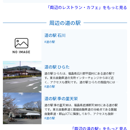
車」など、20種類以上のアトラクションが揃い、家族連
れやグループで楽しめます。さらに、手作り体験やグラ
「周辺のレストラン・カフェ」をもっと見る
ンピング施設も充実しており、四季折々の自然を満喫で
きるスポットとして親しまれています。
周辺の道の駅
道の駅 石川
#道の駅
道の駅 ひらた
道の駅 ひらたは、福島県石川郡平田村にある道の駅で
す。東北自動車道の矢吹インターチェンジからほど近
く、アクセスも便利です。 道の駅 ひらたの施設内には、
地元の新鮮な野菜や果物を販売する農産物直売所や、平
#道の駅
田村の特産品を販売する物産館、地元の食材を使った料
理を提供するレストランなどがあります。 バイクで訪れ
道の駅 季の里天栄
る場合は、道の駅の駐車場にバイク専用の駐車スペース
が設けられています。また、周辺には、芝桜の名所とし
道の駅 季の里天栄は、福島県岩瀬郡天栄村にある道の駅
て知られるジュピアランドひらたや、温泉施設のユラッ
です。東北自動車道と磐越自動車道の分岐点である磐越
クス熱海など、観光スポットも充実しています。 平田村
自動車道・郡山JCTに隣接しており、アクセスも抜群で
は、特に桃の栽培が盛んで、道の駅でも旬の時期には新
す。 施設内には、地元の農産物をはじめ、特産品を販売
#道の駅
鮮な桃が販売されます。また、地元産のそば粉を使った
する直売所や、地元の食材を使用した料理を提供するレ
そばや、ブランド豚「麓山高原豚」を使った料理も人気
ストランなどがあります。 バイクで訪れる際は、駐車場
「周辺の道の駅」をもっと見る
です。