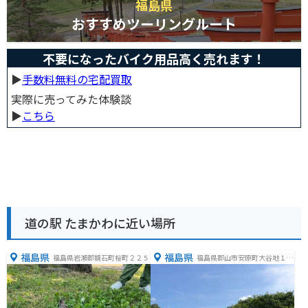
福島県
おすすめツーリングルート
不要になったバイク用品高く売れます！
▶︎
手数料無料の宅配買取
実際に売ってみた体験談
▶︎
こちら
道の駅 たまかわに近い場所
福島県
福島県
福島県岩瀬郡鏡石町桜町２２５
福島県郡山市安原町大谷地１３
０−２