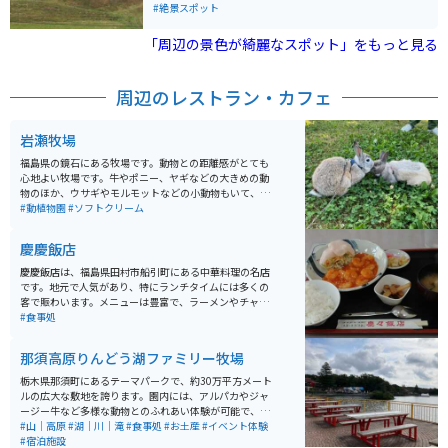
ています。ロケーションの良さから、近年写真家にも人
#絶景スポット
気の場所となっています。
「周辺の景色が綺麗なスポット」をもっと見る
周辺のレストラン・カフェ
岩瀬牧場
福島県の鏡石にある牧場です。動物との距離感がとても
心地よい牧場です。牛やポニー、ヤギなどの大きめの動
物のほか、ウサギやモルモットなどの小動物もいて、心
が癒されます。 餌やり体験やうさぎのお散歩ができて、
#動植物園
#ソフトクリーム
非日常の体験を楽しめます。夏場はとうもろこしの大迷
路があり、背の高いとうもろこしの壁の中で、本格的に
慶慶飯店
巨大な迷路を楽しむこともできます。サイクリングコー
スもあり、自然豊かな雰囲気を体全体で感じられます。
慶慶飯店は、福島県田村市船引町にある中華料理の名店
です。地元で人気があり、特にランチタイムには多くの
客で賑わいます。メニューは豊富で、ラーメンやチャー
ハン、餃子などの定番中華料理の他にも、特製の「慶ち
#食事処
ゃん弁当」というのもあります。価格帯はリーズナブル
で、ボリューム満点の料理を楽しむことができます。店
那須高原りんどう湖ファミリー牧場
内は広々としており、ファミリーやグループでの利用に
も適しています。テレビ視聴できます。週刊少年ジャン
栃木県那須町にあるテーマパークで、約30万平方メート
プおいてあります。寒い時期はお茶が無料で飲み放題。
ルの広大な敷地を誇ります。園内には、アルパカやジャ
座敷もあります。大盛りにもできます。
ージー牛など多様な動物とのふれあい体験が可能で、エ
サやりや乗馬、乳搾り体験などが人気です。また、湖上
#山｜高原
#湖｜川｜滝
#食事処
#お土産
#イベント体験
を滑空するジップライン「KAKKU」や観覧車「らんらん
#宿泊施設