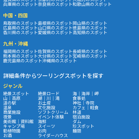
兵庫県のスポット
奈良県のスポット
和歌山県のスポット
中国・四国
鳥取県のスポット
島根県のスポット
岡山県のスポット
広島県のスポット
山口県のスポット
徳島県のスポット
香川県のスポット
愛媛県のスポット
高知県のスポット
九州・沖縄
福岡県のスポット
佐賀県のスポット
長崎県のスポット
熊本県のスポット
大分県のスポット
宮崎県のスポット
鹿児島県のスポット
沖縄県のスポット
詳細条件からツーリングスポットを探す
ジャンル
絶景スポット
絶景ロード
海｜海岸｜岬
山｜高原
湖｜川｜滝
食事処
道の駅
お土産
神社｜寺院
温泉
文化施設
カフェ｜軽食
商業施設
ソフトクリーム
林道
夜景
イベント体験
宿泊施設
美術館｜資料館
海鮮
ダム
キャンプ場
スイーツ
珍スポット
動植物園
お肉
麺類
お酒
ライダーハウス