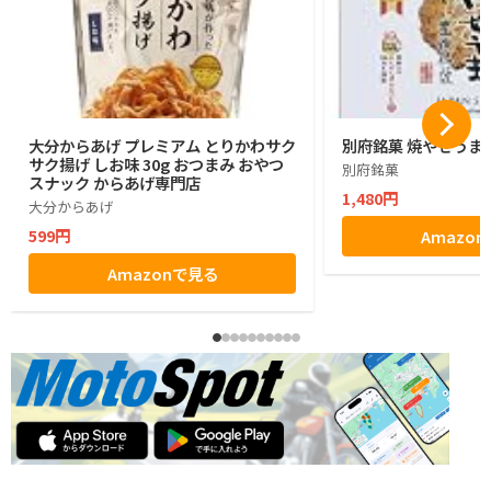
大分からあげ プレミアム とりかわサク
別府銘菓 焼やせうま
サク揚げ しお味 30g おつまみ おやつ
別府銘菓
スナック からあげ専門店
1,480円
大分からあげ
599円
Amazo
Amazonで見る