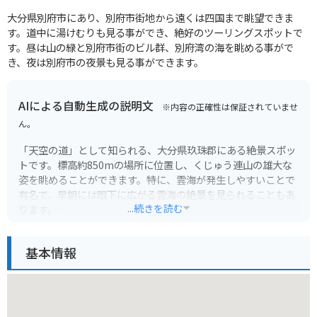
大分県別府市にあり、別府市街地から遠くは四国まで眺望できま
す。道中に湯けむりも見る事ができ、絶好のツーリングスポットで
す。昼は山の緑と別府市街のビル群、別府湾の海を眺める事がで
き、夜は別府市の夜景も見る事ができます。
AIによる自動生成の説明文
※内容の正確性は保証されていませ
ん。
「天空の道」として知られる、大分県玖珠郡にある絶景スポッ
トです。標高約850mの場所に位置し、くじゅう連山の雄大な
姿を眺めることができます。特に、雲海が発生しやすいことで
有名で、早朝には眼下に広がる雲海の絶景を見られることもあ
...続きを読む
ります。
周辺には、温泉やキャンプ場などの観光施設も充実していま
基本情報
す。バイクで訪れる場合、駐車場から展望台までは舗装された
道を少し歩く必要がありますが、絶景を見る価値は十分にあり
ます。
風を遮るものがないので、服装には注意が必要です。