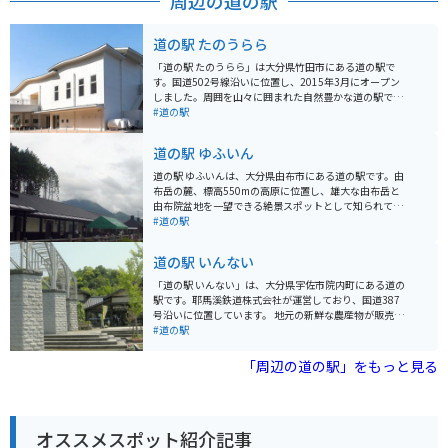
周辺の道の駅
道の駅 たのうらら
「道の駅 たのうらら」は大分県竹田市にある道の駅で
す。国道502号線沿いに位置し、2015年3月にオープン
しました。周囲を山々に囲まれた自然豊かな道の駅で、
地元の新鮮な野菜や果物をはじめ、加工品、工芸品な
#道の駅
ど、バラエティ豊かな品揃えが魅力です。 特におすすめ
は、竹田市のブランド牛「豊後牛」を使った料理の
道の駅 ゆふいん
数々。コロッケやメンチカツなどの定番メニューから、
レストランではステーキなども楽しめます。また、大分
道の駅 ゆふいんは、大分県由布市にある道の駅です。由
県の名産品である「かぼす」を使ったソフトクリームや
布岳の麓、標高550mの高原に位置し、雄大な由布岳と
ドリンクも人気です。バイクで訪れる際は、広々とした
由布院盆地を一望できる絶景スポットとして知られてい
駐車場があるので安心です。ツーリングの休憩に、食事
ます。 地元の新鮮な野菜や果物をはじめ、由布院産の牛
#道の駅
や買い物を楽しんでみてはいかがでしょうか。 周辺に
乳を使用したソフトクリームやヨーグルトなどの乳製
は、岡城阯などの歴史的な観光スポットや、長湯温泉な
品、豊後牛を使ったグルメなどが楽しめます。お土産も
道の駅 いんない
どの温泉地もあります。道の駅を拠点に、竹田市の観光
充実しており、旅の思い出作りに最適です。 バイクで訪
を満喫するのもおすすめです。
れる場合、道の駅 ゆふいんは駐車場も広く、休憩場所と
「道の駅 いんない」は、大分県宇佐市院内町にある道の
して最適です。由布岳や周辺の山々を走るツーリングコ
駅です。耶馬溪鉄道株式会社が運営しており、国道387
ースの拠点としても利用できます。由布院温泉や別府温
号沿いに位置しています。 地元の新鮮な農産物が販売さ
泉など、周辺には温泉地も多いので、ツーリングの疲れ
れている直売所の他、レストランでは、名物の「宇佐ジ
#道の駅
を癒すのも良いでしょう。
ビエ」を使った料理や、地元産の食材を活かした郷土料
理を楽しむことができます。 バイクで訪れる場合、耶馬
「周辺の道の駅」をもっと見る
渓の美しい景色の中を走ることができ、ツーリングの休
憩スポットとしてもおすすめです。道の駅から耶馬渓の
中心部までは約10kmと近く、耶馬渓観光の拠点として
も便利です。 周辺には、国の名勝に指定されている耶馬
オススメスポット紹介記事
渓や青の洞門など、自然豊かな観光スポットが多くあり