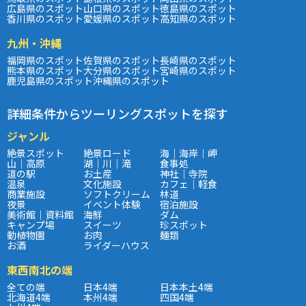
広島県のスポット
山口県のスポット
徳島県のスポット
香川県のスポット
愛媛県のスポット
高知県のスポット
九州・沖縄
福岡県のスポット
佐賀県のスポット
長崎県のスポット
熊本県のスポット
大分県のスポット
宮崎県のスポット
鹿児島県のスポット
沖縄県のスポット
詳細条件からツーリングスポットを探す
ジャンル
絶景スポット
絶景ロード
海｜海岸｜岬
山｜高原
湖｜川｜滝
食事処
道の駅
お土産
神社｜寺院
温泉
文化施設
カフェ｜軽食
商業施設
ソフトクリーム
林道
夜景
イベント体験
宿泊施設
美術館｜資料館
海鮮
ダム
キャンプ場
スイーツ
珍スポット
動植物園
お肉
麺類
お酒
ライダーハウス
東西南北の端
全ての端
日本4端
日本本土4端
北海道4端
本州4端
四国4端