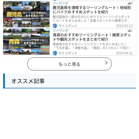
し、四季折々の景色を楽しめるスポットが多数ありま
ツーリング
0
す。バイクで四国にツーリングに行く際は参考にしてく
鹿児島県を満喫するツーリングルート！地域別
ださい。
にバイクおすすめスポットを紹介
鹿児島県の一度は行きたいオススメツーリングスポット
とルートをまとめました！定番スポットから絶景スポッ
ト、温泉、山、海、グルメなど様々なジャンルで楽しめ
モトスポット
2023-02-12
ます。バイクで鹿児島ツーリングに行こうと思っている
ツーリング
1
人は、参考にしてください。
青森のおすすめツーリングルート！絶景スポッ
トや観光スポットをまとめて紹介
青森県のおすすめツーリングルートをまとめました！
「下北半島」「津軽半島」「南部」の3つのルート紹介し
ます。自然に恵まれた風光明媚な景色や歴史文化に触れ
モトスポット
2023-04-21
られる観光スポットが多くあります。バイクで青森県に
ツーリングに行く際は参考にしてください。
もっと見る
オススメ記事