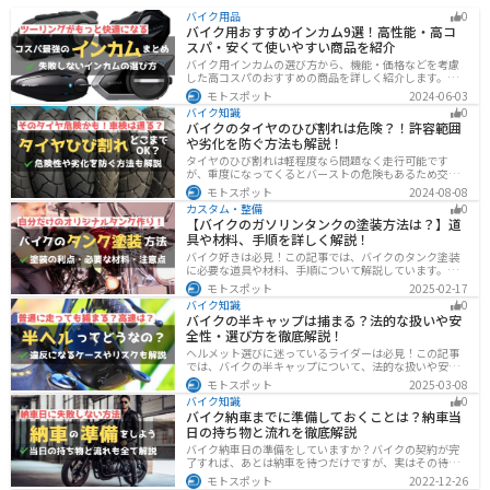
バイク用品
0
バイク用おすすめインカム9選！高性能・高コ
スパ・安くて使いやすい商品を紹介
バイク用インカムの選び方から、機能・価格などを考慮
した高コスパのおすすめの商品を詳しく紹介します。初
心者からベテランライダーまで、マスツーやソロツーに
モトスポット
2024-06-03
適した最適なインカムを見つけるための参考にしてくだ
バイク知識
0
さい。
バイクのタイヤのひび割れは危険？！許容範囲
や劣化を防ぐ方法も解説！
タイヤのひび割れは軽程度なら問題なく走行可能です
が、重度になってくるとバーストの危険もあるため交換
が必要です。どの程度なら大丈夫なのか、タイヤのひび
モトスポット
2024-08-08
割れを防ぐ方法などまとめました。快適安全にバイクに
カスタム・整備
0
乗るためにもしっかりとチェックしておきましょう。
【バイクのガソリンタンクの塗装方法は？】道
具や材料、手順を詳しく解説！
バイク好きは必見！この記事では、バイクのタンク塗装
に必要な道具や材料、手順について解説しています。実
はバイクのタンクを塗装すると、傷や錆を修復でき、タ
モトスポット
2025-02-17
ンクの長持ちにつながります。この記事を読めば、自分
バイク知識
0
でバイクのタンクを塗装する方法がわかるでしょう。
バイクの半キャップは捕まる？法的な扱いや安
全性・選び方を徹底解説！
ヘルメット選びに迷っているライダーは必見！この記事
では、バイクの半キャップについて、法的な扱いや安全
性、選び方を詳しく解説しています。実は、法律で認め
モトスポット
2025-03-08
られていても、状況によっては違法となる可能性がある
バイク知識
0
ので注意が必要です。この記事を読めば、ヘルメットを
バイク納車までに準備しておくことは？納車当
正しく選ぶヒントが得られます。
日の持ち物と流れを徹底解説
バイク納車日の準備をしていますか？バイクの契約が完
了すれば、あとは納車を待つだけですが、実はその待っ
ている間に準備しておくことはたくさんあります。納車
モトスポット
2022-12-26
当日に慌てずに済むよう、しっかり確認して準備してお