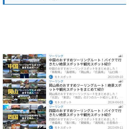
ます。また、道の駅ではレンタサイクルの貸し出しも行
っているので、耶馬渓の自然を満喫するサイクリングも
おすすめです。道の駅 いんないは、地元の美味しいもの
と美しい自然を満喫できる道の駅です。
ツーリング
1
中国のおすすめツーリングルート！バイクで行
きたい絶景スポットや観光スポット紹介
中国のおすすめツーリングスポットをまとめました！
「鳥取県」「島根県」「岡山県」「広島県」「山口県」
の各県の観光地紹介します。自然豊かな山々や湖、温泉
モトスポット
2023-09-10
地が点在し、四季折々の景色を楽しめるスポットが多数
ツーリング
0
あります。バイクで中国にツーリングに行く際は参考に
岡山県のおすすめツーリングルート！絶景スポ
してください。
ットや観光スポットをまとめて紹介
岡山県のおすすめツーリングルートをまとめました！
「北部」「東部」「南部」の3つのルート紹介します。岡
山市や倉敷市など、歴史ある街並みも魅力的で、バイク
モトスポット
2024-06-03
ツーリングに最適なスポットが多数あります。バイクで
ツーリング
0
岡山県にツーリングに行く際は参考にしてください。
四国のおすすめツーリングルート！バイクで行
きたい絶景スポットや観光スポット紹介
四国のおすすめツーリングスポットをまとめました！
「徳島県」「香川県」「愛媛県」「高知県」の各県の観
光地紹介します。自然豊かな山々や湖、温泉地が点在
モトスポット
2023-09-11