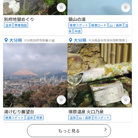
別府地獄めぐり
鍋山の湯
温泉
商業施設
絶景スポット
絶景ロード
山｜高原
温
泉
林道
大分県
大分県
大分県別府市鉄輪８組
大分県由布市湯布院町塚原１２
３５
湯けむり展望台
塚原温泉 火口乃泉
絶景スポット
温泉
夜景
温泉
山｜高原
珍スポット
もっと見る