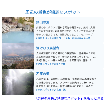
周辺の景色が綺麗なスポット
鍋山の湯
自然の中にポツンと現れる天然の野湯です。無料で入る
ことができます。近所の市民がボランティアで手入れを
行っているようです。泉質がとてもよく、ミルキーブル
ーの柔らかいお湯を楽しむことができます。刺激のある
#絶景スポット
#絶景ロード
#山｜高原
#温泉
#林道
酸性泉と強い硫黄の香りがあります。更衣室はなく、男
女混浴となります。女性は足湯のみがオススメです。明
湯けむり展望台
礬の繁華街から車やバイクで約10分ほど山道を登ったと
ころにあります。道はかなりガタガタなので注意してく
大分県別府市にある湯けむり展望台は、温泉街から立ち
ださい。
上る無数の湯けむりを一望できる絶景スポットで、「21
世紀に残したい日本の風景」で全国第2位に選ばれたこ
とでも知られています。昼は街並みと湯けむりのコント
#絶景スポット
#温泉
#夜景
ラスト、夜は灯りと湯けむりが織りなす幻想的な景色が
魅力で、2010年には日本夜景遺産にも認定されていま
乙原の滝
す。土日祝の夜にはライトアップも行われ、より情緒あ
る風景を楽しめます。 背後には鶴見岳や扇山も望め、36
乙原の滝は、落差約60ｍの雄滝・落差約30ｍの雌滝の２
0度のパノラマが広がります。冬は湯けむりがより白く際
つの滝からなります。 メジャーな観光地では無いので、
立ち見応えが増します。駐車場は台数が限られ、周辺は
あまり人はいません。林道は整備されており、滝のかな
住宅街の狭い坂道のため運転には注意が必要ですが、ツ
り近くに行くことが可能です。水飛沫が霧のように降り
#絶景スポット
#湖｜川｜滝
ーリングの立ち寄りスポットとしてもおすすめです。
注ぐので、油断していると濡れます。
「周辺の景色が綺麗なスポット」をもっと見る