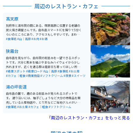
周辺のレストラン・カフェ
高天原
別府市と湯布院の間にある、塚原高原に位置する老舗の
炭火焼き鶏屋さんです。由布岳スマートICを降りて5分く
らいのところにあり、アクセスもしやすいです。まわり
が高原ということもあり、雄大な自然を楽しみながら向
#食事処
#山｜高原
#お肉
#お酒
かうことができます。炭火焼き鶏のの他にご飯やお味噌
汁、お酒もあります。知る人ぞ知るお店ですが、最近で
狭霧台
は県外から来られたお客様も多いです。
由布岳を見ながら、由布院の街並みを一望できるスポッ
トです。大分と熊本を結ぶやまなみハイウェイから少し
外れますが、近くを通る際は是非立ち寄ってほしい所で
す。おすすめの季節は春～秋、自然の壮大さを感じられ
#絶景スポット
#絶景ロード
#山｜高原
#食事処
#お土産
るツーリングスポットです。
#カフェ｜軽食
#商業施設
#ソフトクリーム
#夜景
#スイーツ
湯の坪街道
由布岳の麓で、趣のある街並みが見られるスポットで
す。 通り沿いには、柚子ごしょうなど大分の特産品を販
売している土産物店や、とり天などご当地グルメがいた
だける飲食店などが軒を連ね、多くの観光客でにぎわっ
#食事処
#お土産
#カフェ｜軽食
#ソフトクリーム
ています。 通りを1本外れた大分川沿いは、季節ごとの
景色が楽しめるおすすめの散策スポットで、のどかな田
「周辺のレストラン・カフェ」をもっと見る
園風景など、由布院ならではの趣のある雰囲気を感じる
ことができます。