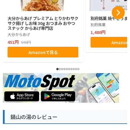
大分からあげ プレミアム とりかわサク
別府銘菓 焼やせうま
サク揚げ しお味 30g おつまみ おやつ
別府銘菓
スナック からあげ専門店
1,480円
大分からあげ
451円
Amazo
599円
Amazonで見る
鍋山の湯のレビュー