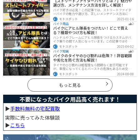
【ストリートファイターバイクとは？】魅力や
選び方、メンテナンス方法を詳しく解説！
バイク好きは必見！この記事では、ストリートファイタ
ーバイクの魅力や選び方、正しいメンテナンス方法につ
いて解説しています。実はストリートファイターバイク
モトスポット
2025-01-16
は、個性的なデザインと高い走行性能が魅力です。この
バイク用品
2
記事を読めば、ストリートファイターバイクの魅力がわ
バイクにアヒル隊長をつけたい！どこで買え
かります。
る？種類やつけ方も解説！
ハンドルやフレームにアヒル隊長をつけるカスタムがバ
イク乗りの間で人気になっています。この記事ではそん
なアヒル隊長について、どこで買えるのかどんな種類が
モトスポット
2025-04-02
あるのか、バイクに付ける際の注意点などまとめまし
バイク知識
0
た。アヒル隊長でオリジナルカスタムをしたい人は参考
バイクのタイヤのひび割れは危険？！許容範囲
にしてください。
や劣化を防ぐ方法も解説！
タイヤのひび割れは軽程度なら問題なく走行可能です
が、重度になってくるとバーストの危険もあるため交換
が必要です。どの程度なら大丈夫なのか、タイヤのひび
モトスポット
2024-08-08
割れを防ぐ方法などまとめました。快適安全にバイクに
乗るためにもしっかりとチェックしておきましょう。
もっと見る
不要になったバイク用品高く売れます！
▶︎
手数料無料の宅配買取
実際に売ってみた体験談
▶︎
こちら