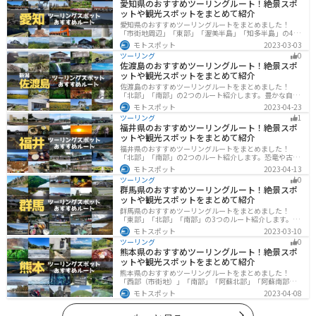
愛知県のおすすめツーリングルート！絶景スポ
ットや観光スポットをまとめて紹介
愛知県のおすすめツーリングルートをまとめました！
「市街地周辺」「東部」「渥美半島」「知多半島」の4つ
のルート紹介します。名古屋周辺の栄えたスポットから
モトスポット
2023-03-03
山、海、美術館なども多数あり、自然・歴史・文化を満
ツーリング
0
喫するツーリングができます。バイクで愛知県にツーリ
佐渡島のおすすめツーリングルート！絶景スポ
ングに行く際は参考にしてください。
ットや観光スポットをまとめて紹介
佐渡島のおすすめツーリングルートをまとめました！
「北部」「南部」の2つのルート紹介します。豊かな自然
と歴史的なスポット、トキなどの貴重な動物を見られる
モトスポット
2023-04-23
スポットが多数あります。バイクで佐渡島にツーリング
ツーリング
1
に行く際は参考にしてください。
福井県のおすすめツーリングルート！絶景スポ
ットや観光スポットをまとめて紹介
福井県のおすすめツーリングルートをまとめました！
「北部」「南部」の2つのルート紹介します。恐竜や古代
遺跡、温泉地など魅力に溢れるスポットが多数ありま
モトスポット
2023-04-13
す。バイクで福井県にツーリングに行く際は参考にして
ツーリング
0
ください。
群馬県のおすすめツーリングルート！絶景スポ
ットや観光スポットをまとめて紹介
群馬県のおすすめツーリングルートをまとめました！
「東部」「北部」「南部」の3つのルート紹介します。草
津温泉や伊香保温泉など全国でも有名な温泉や豊かな自
モトスポット
2023-03-10
然を満喫するツーリングができます。バイクで群馬県に
ツーリング
0
ツーリングに行く際は参考にしてください。
熊本県のおすすめツーリングルート！絶景スポ
ットや観光スポットをまとめて紹介
熊本県のおすすめツーリングルートをまとめました！
「西部（市街地）」「南部」「阿蘇北部」「阿蘇南部」
の4つのルート紹介します。阿蘇山や天草諸島をはじめと
モトスポット
2023-04-08
した豊かな自然や、熊本城や水前寺成趣園など歴史ある
観光スポットが多数あり、様々な楽しみ方ができます。
バイクで熊本県にツーリングに行く際は参考にしてくだ