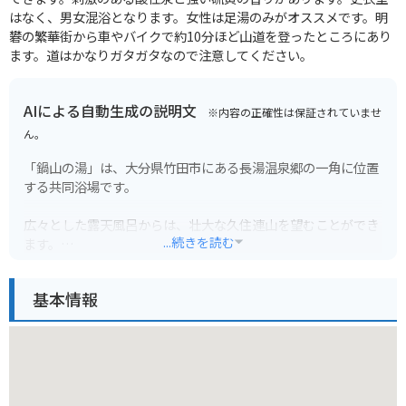
はなく、男女混浴となります。女性は足湯のみがオススメです。明
礬の繁華街から車やバイクで約10分ほど山道を登ったところにあり
ます。道はかなりガタガタなので注意してください。
AIによる自動生成の説明文
※内容の正確性は保証されていませ
ん。
「鍋山の湯」は、大分県竹田市にある長湯温泉郷の一角に位置
する共同浴場です。
広々とした露天風呂からは、壮大な久住連山を望むことができ
...続きを読む
ます。
泉質は、マグネシウム・ナトリウム-炭酸水素塩泉で、神経痛
や筋肉痛、関節痛などに効果があるとされています。
基本情報
料金は200円とリーズナブルな価格設定も魅力です。
バイクで訪れる際は、共同浴場なので駐車場は広くありません
が、温泉街の無料駐車場を利用できます。
周辺には、ラムネ温泉館やガニ湯など、特徴的な温泉施設が多
いので、温泉巡りを楽しむのもおすすめです。