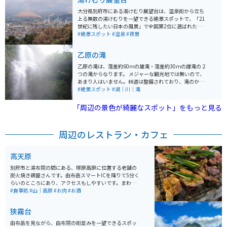
大分県別府市にある湯けむり展望台は、温泉街から立ち
上る無数の湯けむりを一望できる絶景スポットで、「21
世紀に残したい日本の風景」で全国第2位に選ばれたこ
とでも知られています。昼は街並みと湯けむりのコント
#絶景スポット
#温泉
#夜景
ラスト、夜は灯りと湯けむりが織りなす幻想的な景色が
魅力で、2010年には日本夜景遺産にも認定されていま
乙原の滝
す。土日祝の夜にはライトアップも行われ、より情緒あ
る風景を楽しめます。 背後には鶴見岳や扇山も望め、36
乙原の滝は、落差約60ｍの雄滝・落差約30ｍの雌滝の２
0度のパノラマが広がります。冬は湯けむりがより白く際
つの滝からなります。 メジャーな観光地では無いので、
立ち見応えが増します。駐車場は台数が限られ、周辺は
あまり人はいません。林道は整備されており、滝のかな
住宅街の狭い坂道のため運転には注意が必要ですが、ツ
り近くに行くことが可能です。水飛沫が霧のように降り
#絶景スポット
#湖｜川｜滝
ーリングの立ち寄りスポットとしてもおすすめです。
注ぐので、油断していると濡れます。
「周辺の景色が綺麗なスポット」をもっと見る
周辺のレストラン・カフェ
高天原
別府市と湯布院の間にある、塚原高原に位置する老舗の
炭火焼き鶏屋さんです。由布岳スマートICを降りて5分く
らいのところにあり、アクセスもしやすいです。まわり
が高原ということもあり、雄大な自然を楽しみながら向
#食事処
#山｜高原
#お肉
#お酒
かうことができます。炭火焼き鶏のの他にご飯やお味噌
汁、お酒もあります。知る人ぞ知るお店ですが、最近で
狭霧台
は県外から来られたお客様も多いです。
由布岳を見ながら、由布院の街並みを一望できるスポッ