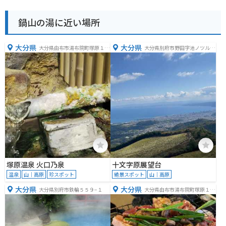
鍋山の湯に近い場所
大分県
大分県
大分県由布市湯布院町塚原１２
大分県別府市野田字池ノツル
３５
−１２００
塚原温泉 火口乃泉
十文字原展望台
温泉
山｜高原
珍スポット
絶景スポット
山｜高原
大分県
大分県
大分県別府市鉄輪５５９−１
大分県由布市湯布院町塚原１２
３６−１