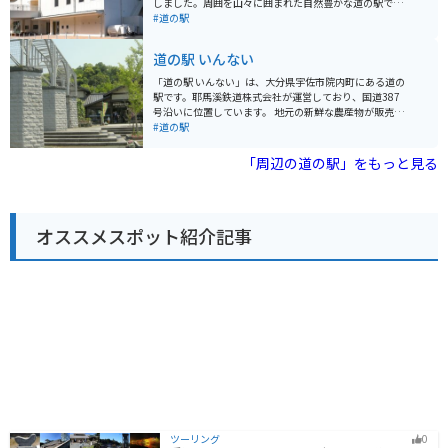
しました。周囲を山々に囲まれた自然豊かな道の駅で、
泉など、周辺には温泉地も多いので、ツーリングの疲れ
地元の新鮮な野菜や果物をはじめ、加工品、工芸品な
#道の駅
を癒すのも良いでしょう。
ど、バラエティ豊かな品揃えが魅力です。 特におすすめ
は、竹田市のブランド牛「豊後牛」を使った料理の
道の駅 いんない
数々。コロッケやメンチカツなどの定番メニューから、
レストランではステーキなども楽しめます。また、大分
「道の駅 いんない」は、大分県宇佐市院内町にある道の
県の名産品である「かぼす」を使ったソフトクリームや
駅です。耶馬溪鉄道株式会社が運営しており、国道387
ドリンクも人気です。バイクで訪れる際は、広々とした
号沿いに位置しています。 地元の新鮮な農産物が販売さ
駐車場があるので安心です。ツーリングの休憩に、食事
れている直売所の他、レストランでは、名物の「宇佐ジ
#道の駅
や買い物を楽しんでみてはいかがでしょうか。 周辺に
ビエ」を使った料理や、地元産の食材を活かした郷土料
は、岡城阯などの歴史的な観光スポットや、長湯温泉な
理を楽しむことができます。 バイクで訪れる場合、耶馬
「周辺の道の駅」をもっと見る
どの温泉地もあります。道の駅を拠点に、竹田市の観光
渓の美しい景色の中を走ることができ、ツーリングの休
を満喫するのもおすすめです。
憩スポットとしてもおすすめです。道の駅から耶馬渓の
中心部までは約10kmと近く、耶馬渓観光の拠点として
も便利です。 周辺には、国の名勝に指定されている耶馬
オススメスポット紹介記事
渓や青の洞門など、自然豊かな観光スポットが多くあり
ます。また、道の駅ではレンタサイクルの貸し出しも行
っているので、耶馬渓の自然を満喫するサイクリングも
おすすめです。道の駅 いんないは、地元の美味しいもの
と美しい自然を満喫できる道の駅です。
ツーリング
0