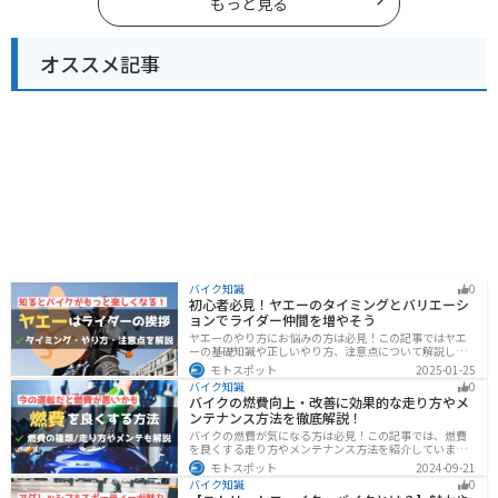
もっと見る
さい。
オススメ記事
バイク知識
0
初心者必見！ヤエーのタイミングとバリエーシ
ョンでライダー仲間を増やそう
ヤエーのやり方にお悩みの方は必見！この記事ではヤエ
ーの基礎知識や正しいやり方、注意点について解説しま
す。実はヤエーには、ツーリング中の連帯感を高める効
モトスポット
2025-01-25
果があります。この記事を読めば、ヤエーの楽しみ方と
バイク知識
0
安全に行うポイントがわかるでしょう。
バイクの燃費向上・改善に効果的な走り方やメ
ンテナンス方法を徹底解説！
バイクの燃費が気になる方は必見！この記事では、燃費
を良くする走り方やメンテナンス方法を紹介していま
す。実は、車体そのものや荷物を軽くすることで、燃費
モトスポット
2024-09-21
の向上が可能です。この記事を読めば、燃費を改善する
バイク知識
0
具体的な方法がわかります。