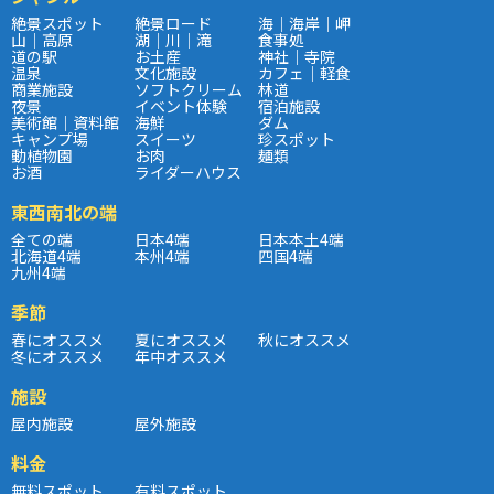
絶景スポット
絶景ロード
海｜海岸｜岬
山｜高原
湖｜川｜滝
食事処
道の駅
お土産
神社｜寺院
温泉
文化施設
カフェ｜軽食
商業施設
ソフトクリーム
林道
夜景
イベント体験
宿泊施設
美術館｜資料館
海鮮
ダム
キャンプ場
スイーツ
珍スポット
動植物園
お肉
麺類
お酒
ライダーハウス
東西南北の端
全ての端
日本4端
日本本土4端
北海道4端
本州4端
四国4端
九州4端
季節
春にオススメ
夏にオススメ
秋にオススメ
冬にオススメ
年中オススメ
施設
屋内施設
屋外施設
料金
無料スポット
有料スポット