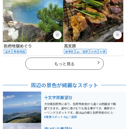
別府地獄めぐり
高天原
温泉
商業施設
食事処
山｜高原
お肉
お酒
もっと見る
周辺の景色が綺麗なスポット
十文字原展望台
大分県別府市にあり、別府市街地から遠くは四国まで眺
望できます。道中に湯けむりも見る事ができ、絶好のツ
ーリングスポットです。昼は山の緑と別府市街のビル
群、別府湾の海を眺める事ができ、夜は別府市の夜景も
#絶景スポット
#山｜高原
見る事ができます。
湯けむり展望台