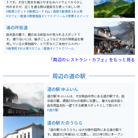
トです。大分と熊本を結ぶやまなみハイウェイから少し
外れますが、近くを通る際は是非立ち寄ってほしい所で
す。おすすめの季節は春～秋、自然の壮大さを感じられ
#絶景スポット
#絶景ロード
#山｜高原
#食事処
#お土産
るツーリングスポットです。
#カフェ｜軽食
#商業施設
#ソフトクリーム
#夜景
#スイーツ
湯の坪街道
由布岳の麓で、趣のある街並みが見られるスポットで
す。 通り沿いには、柚子ごしょうなど大分の特産品を販
売している土産物店や、とり天などご当地グルメがいた
だける飲食店などが軒を連ね、多くの観光客でにぎわっ
#食事処
#お土産
#カフェ｜軽食
#ソフトクリーム
ています。 通りを1本外れた大分川沿いは、季節ごとの
景色が楽しめるおすすめの散策スポットで、のどかな田
「周辺のレストラン・カフェ」をもっと見る
園風景など、由布院ならではの趣のある雰囲気を感じる
ことができます。
周辺の道の駅
道の駅 ゆふいん
道の駅 ゆふいんは、大分県由布市にある道の駅です。由
布岳の麓、標高550mの高原に位置し、雄大な由布岳と
由布院盆地を一望できる絶景スポットとして知られてい
ます。 地元の新鮮な野菜や果物をはじめ、由布院産の牛
#道の駅
乳を使用したソフトクリームやヨーグルトなどの乳製
品、豊後牛を使ったグルメなどが楽しめます。お土産も
道の駅 たのうらら
充実しており、旅の思い出作りに最適です。 バイクで訪
れる場合、道の駅 ゆふいんは駐車場も広く、休憩場所と
「道の駅 たのうらら」は大分県竹田市にある道の駅で
して最適です。由布岳や周辺の山々を走るツーリングコ
す。国道502号線沿いに位置し、2015年3月にオープン
ースの拠点としても利用できます。由布院温泉や別府温