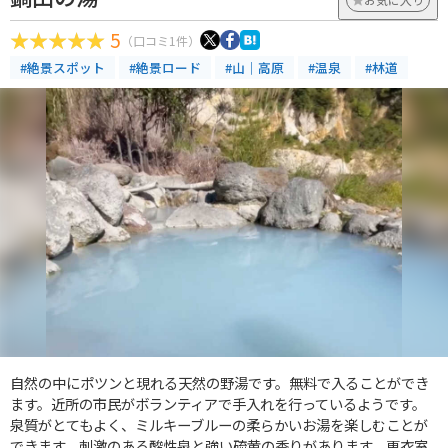
5
（口コミ1件）
#絶景スポット
#絶景ロード
#山｜高原
#温泉
#林道
自然の中にポツンと現れる天然の野湯です。無料で入ることができ
ます。近所の市民がボランティアで手入れを行っているようです。
泉質がとてもよく、ミルキーブルーの柔らかいお湯を楽しむことが
できます。刺激のある酸性泉と強い硫黄の香りがあります。更衣室