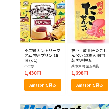
不二家 カントリーマ
神戸土産 明石たこせ
アム 神戸プリン 16
んべい 12枚入 個包
個 (x 1)
装 神戸樽五
不二家
兵庫津 樽屋五兵衛
1,430円
1,698円
Amazonで見る
Amazonで見る