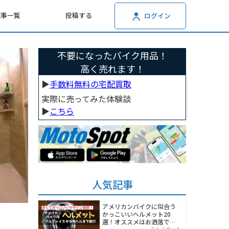
記事一覧
投稿する
ログイン
不要になったバイク用品！
高く売れます！
▶︎
手数料無料の宅配買取
実際に売ってみた体験談
▶︎
こちら
人気記事
アメリカンバイクに似合う
かっこいいヘルメット20
選！オススメはお洒落でワ
モトスポット