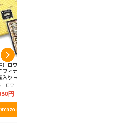
株）ロワール 神戸
うづ志ほ名産店 牛乳
神戸土産 
チフィナンシェ ２
キャラメルナッツク
んべい 24
個入り モンロワー
ッキー 10枚入
装 神戸樽五
 神戸 岡本 神戸土
株）ロワール
うづ志ほ名産店
兵庫津 樽屋
 洋菓子
980円
834円
2,620円
Amazonで見る
Amazonで見る
Amazo