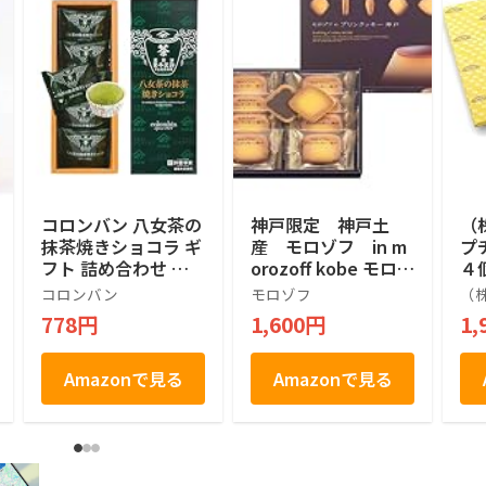
コロンバン 八女茶の
神戸限定 神戸土
（
抹茶焼きショコラ ギ
産 モロゾフ in m
プ
フト 詰め合わせ 個
orozoff kobe モロゾ
４
包装 プレゼント 土
フのプリンクッキー
ル
コロンバン
モロゾフ
（
産 お菓子 抹茶 焼き
神戸 Pudding Coo
産
778円
1,600円
1,
ショコラ 5個入り
kies KOBE 焼菓子
8個
Amazonで見る
Amazonで見る