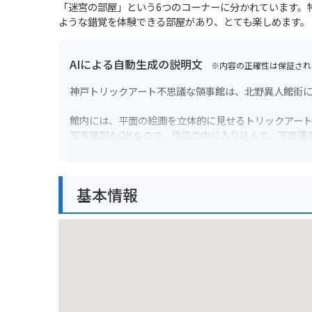
「迷宮の部屋」という6つのコーナーに分かれています。
ような錯覚を体験できる部屋があり、とても楽しめます。
AIによる自動生成の説明文
※内容の正確性は保証され
神戸トリックアート不思議な領事館は、北野異人館街
館内には、平面の絵画を立体的に見せるトリックアート
写真撮影もOKなので、作品の中に入り込んで、不思議
バイクでお越しの方は、近隣の有料駐車場をご利用く
北野異人館街は坂道が多いので、バイクの駐車には十
基本情報