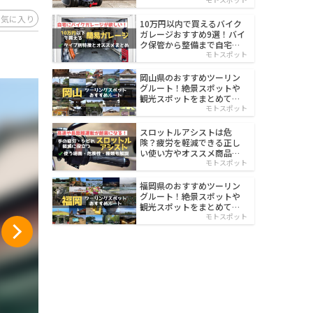
イルド
お気に入り
10万円以内で買えるバイク
ガレージおすすめ9選！バイ
ク保管から整備まで自宅で
楽々
モトスポット
岡山県のおすすめツーリン
グルート！絶景スポットや
観光スポットをまとめて紹
介
モトスポット
スロットルアシストは危
険？疲労を軽減できる正し
い使い方やオススメ商品を
紹介
モトスポット
福岡県のおすすめツーリン
グルート！絶景スポットや
観光スポットをまとめて紹
介
モトスポット