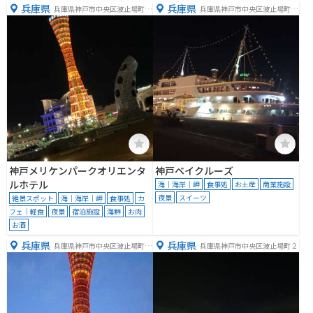
兵庫県
兵庫県
兵庫県神戸市中央区波止場町５
兵庫県神戸市中央区波止場町７
−６
−１
神戸メリケンパークオリエンタ
神戸ベイクルーズ
ルホテル
海｜海岸｜岬
食事処
お土産
商業施設
夜景
スイーツ
絶景スポット
海｜海岸｜岬
食事処
カ
フェ｜軽食
夜景
宿泊施設
海鮮
お肉
お酒
兵庫県
兵庫県
兵庫県神戸市中央区波止場町５
兵庫県神戸市中央区波止場町２
−５