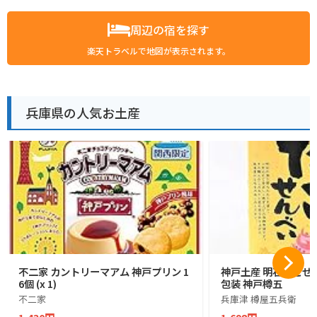
周辺の宿を探す
楽天トラベルで地図が表示されます。
兵庫県の人気お土産
不二家 カントリーマアム 神戸プリン 1
神戸土産 明石たこせん
6個 (x 1)
包装 神戸樽五
不二家
兵庫津 樽屋五兵衛