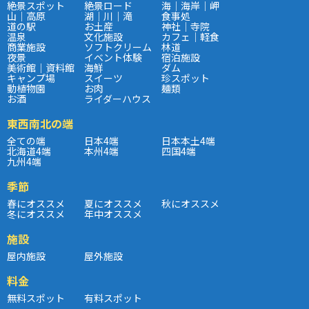
絶景スポット
絶景ロード
海｜海岸｜岬
山｜高原
湖｜川｜滝
食事処
道の駅
お土産
神社｜寺院
温泉
文化施設
カフェ｜軽食
商業施設
ソフトクリーム
林道
夜景
イベント体験
宿泊施設
美術館｜資料館
海鮮
ダム
キャンプ場
スイーツ
珍スポット
動植物園
お肉
麺類
お酒
ライダーハウス
東西南北の端
全ての端
日本4端
日本本土4端
北海道4端
本州4端
四国4端
九州4端
季節
春にオススメ
夏にオススメ
秋にオススメ
冬にオススメ
年中オススメ
施設
屋内施設
屋外施設
料金
無料スポット
有料スポット