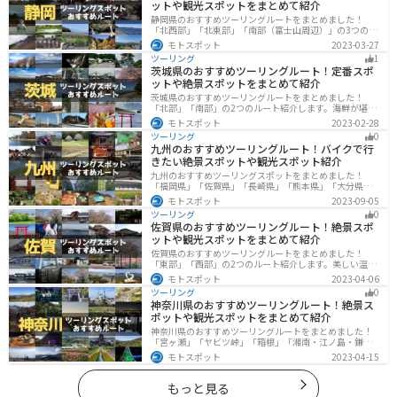
ットや観光スポットをまとめて紹介
静岡県のおすすめツーリングルートをまとめました！
「北西部」「北東部」「南部（富士山周辺）」の3つのル
ート紹介します。富士山を中心に自然豊かな景色や食事
モトスポット
2023-03-27
を楽しめるスポットが多数あります。バイクで静岡県に
ツーリング
1
ツーリングに行く際は参考にしてください。
茨城県のおすすめツーリングルート！定番スポ
ットや絶景スポットをまとめて紹介
茨城県のおすすめツーリングルートをまとめました！
「北部」「南部」の2つのルート紹介します。海鮮が堪能
できる港や梅の景勝地、自然豊かな山々があるのでツー
モトスポット
2023-02-28
リングにもってこいです。バイクで茨城県にツーリング
ツーリング
0
に行く際は参考にしてください。
九州のおすすめツーリングルート！バイクで行
きたい絶景スポットや観光スポット紹介
九州のおすすめツーリングスポットをまとめました！
「福岡県」「佐賀県」「長崎県」「熊本県」「大分県」
「宮崎都」「鹿児島県」の各県の観光地紹介します。自
モトスポット
2023-09-05
然豊かな山々や湖、温泉地が点在し、四季折々の景色を
ツーリング
0
楽しめるスポットが多数あります。バイクで九州にツー
佐賀県のおすすめツーリングルート！絶景スポ
リングに行く際は参考にしてください。
ットや観光スポットをまとめて紹介
佐賀県のおすすめツーリングルートをまとめました！
「東部」「西部」の2つのルート紹介します。美しい温泉
地や古墳群、歴史ある城や神社仏閣など、バイクツーリ
モトスポット
2023-04-06
ングに適したスポットが多数存在し、様々な楽しみ方が
ツーリング
0
できます。バイクで佐賀県にツーリングに行く際は参考
神奈川県のおすすめツーリングルート！絶景ス
にしてください。
ポットや観光スポットをまとめて紹介
神奈川県のおすすめツーリングルートをまとめました！
「宮ヶ瀬」「ヤビツ峠」「箱根」「湘南・江ノ島・鎌
倉」「三浦」「みなとみらい」の6つのルート紹介しま
モトスポット
2023-04-15
す。自然豊かなスポット、歴史ある観光名所、都市部で
楽しめるツーリングスポットまで多数あります。バイク
で神奈川県にツーリングに行く際は参考にしてくださ
もっと見る
い。