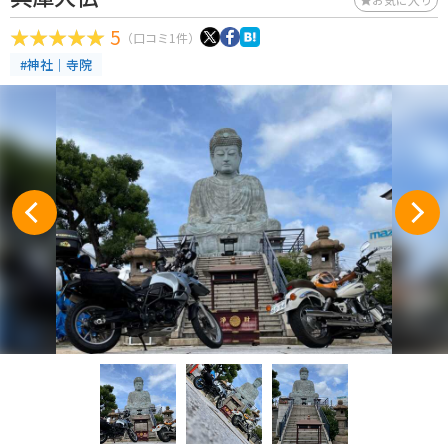
5
（口コミ1件）
#神社｜寺院