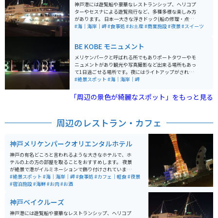
連れで楽しむことができるような施設です。 お土産屋さ
神戸港には遊覧船や豪華なレストランシップ、ヘリコプ
んも多数ありました。 兵庫県に言った際は「神戸」に行
ターやセスナによる遊覧飛行など、多種多様な楽しみ方
ってみてはいかがでしょうか？
があります。 日本一大きな浮きドック(船の修理・点検設
備)のある川崎重工や国内初のダブルデッキ(2階建)タイ
#海｜海岸｜岬
#食事処
#お土産
#商業施設
#夜景
#スイーツ
プの真紅の神戸大橋の迫力には圧倒されます。
BE KOBE モニュメント
メリケンパークと呼ばれる所でもありポートタワーやモ
ニュメントがあり観光や写真撮影など出来る場所もあっ
て1日過ごせる場所です。夜にはライトアップがされ光と
海を見渡せる場所にもなっています。またモニュメント
#絶景スポット
#海｜海岸｜岬
を撮る際にオリエンタルホテルがバックにあるのでどこ
を撮っても綺麗に撮れる、散歩やデートなどに匹敵の場
「周辺の景色が綺麗なスポット」をもっと見る
所になります。
周辺のレストラン・カフェ
神戸メリケンパークオリエンタルホテル
神戸の有名どころと言われるような大きなホテルで、ホ
テルの上の方の部屋を取ることをおすすめします。 夜景
が絶景で港がイルミネーションで飾り付けされていま
す。 ホテルの上層階の方に高級レストランもあり、神戸
#絶景スポット
#海｜海岸｜岬
#食事処
#カフェ｜軽食
#夜景
牛や海鮮などを味わうこともできます。 近くに商業施設
#宿泊施設
#海鮮
#お肉
#お酒
もあり、そちらでディナーを楽しむことや中華街もある
ので、食べ歩きしたい方にもおすすめです。 そちらの商
神戸ベイクルーズ
業施設には、「アンパンマンミュージアム」があり、子
連れで楽しむことができるような施設です。 お土産屋さ
神戸港には遊覧船や豪華なレストランシップ、ヘリコプ