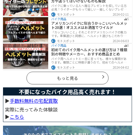
方や送ってはいけないものも解説
バイクに乗っている人へ贈るプレゼントを探している方
必見！ライダーがもらって嬉しい・嬉しくないプレゼン
トをまとめました。選び方やオススメのプレゼントも紹
モトスポット
2024-02-11
介していますので、プレゼント選びの参考にしてくださ
バイク用品
5
い。
アメリカンバイクに似合うかっこいいヘルメッ
ト20選！オススメはお洒落でワイルド
「カッコいいこと」それこそがアメリカンバイクの魅力
です。車種選びと同様に、ヘルメット選びもこだわりた
いところですよね。アメリカンバイクの魅力をもっと引
モトスポット
2024-06-03
き立ててくれるオススメのヘルメットを紹介します。
バイク用品
0
初めてのバイク用ヘルメットの選び方は？種類
別の特徴やメーカー、おすすめ商品まとめ
バイク用ヘルメットと一言に言っても、様々な種類があ
ります。種類ごとに特徴が違うので、初めてのヘルメッ
ト選びで失敗しないように、しっかりと理解して選ぶよ
モトスポット
2024-04-02
うにしましょう。この記事では、特徴やメリットデメリ
ット、有名メーカーなど初心者が知っておくべきことを
まとめました。
もっと見る
不要になったバイク用品高く売れます！
▶︎
手数料無料の宅配買取
実際に売ってみた体験談
▶︎
こちら
あなたのオススメスポットを登録しませんか？