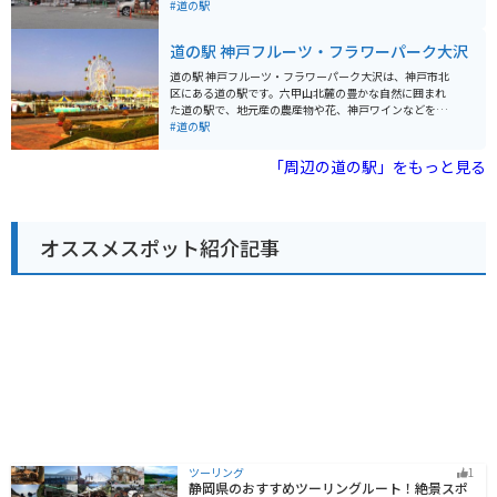
舞台など、観光スポットも点在しているので、合わせて
人気があります。 地元産の新鮮な野菜や果物が並ぶ農産
#道の駅
訪れてみてはいかがでしょうか。
物直売所は、道の駅 淡河の魅力の一つです。採れたての
野菜や果物はもちろんのこと、地元産の素材を使った加
道の駅 神戸フルーツ・フラワーパーク大沢
工品なども販売されています。 また、レストランでは、
地元産の食材をふんだんに使った料理を楽しむことがで
道の駅 神戸フルーツ・フラワーパーク大沢は、神戸市北
きます。淡河産のそば粉を使った手打ちそばや、地元産
区にある道の駅です。六甲山北麓の豊かな自然に囲まれ
の野菜を使った天ぷらなど、ここでしか味わえない味が
た道の駅で、地元産の農産物や花、神戸ワインなどを販
人気です。 バイクで訪れる際は、広々とした駐車場があ
売しています。 園内には、フルーツ狩りが楽しめる観光
#道の駅
るので安心して駐車できます。道の駅周辺には、自然豊
農園や、遊園地、ホテルなどが併設されており、一日中
かな観光スポットも多いので、ツーリングの拠点として
楽しむことができます。 バイクで行く場合は、三田方面
「周辺の道の駅」をもっと見る
もおすすめです。 道の駅 淡河は、地元の魅力が詰まった
から国道428号線を南下するのがおすすめです。駐車場
道の駅です。新鮮な農産物や地元グルメを楽しみなが
も広く、休憩場所としても最適です。 周辺には、有馬温
ら、ゆっくりと休憩してみてはいかがでしょうか。
泉や六甲山など、観光スポットもたくさんあります。お
土産には、神戸ワインや地元産のフルーツを使ったジャ
オススメスポット紹介記事
ムなどがおすすめです。
ツーリング
1
静岡県のおすすめツーリングルート！絶景スポ