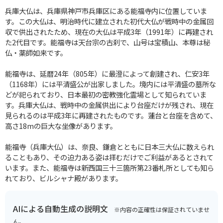
兵庫大仏は、兵庫県神戸市兵庫区にある能福寺内に位置していま
す。この大仏は、明治時代に建立された初代大仏が戦時中の金属回
収で供出されたため、現在の大仏は平成3年（1991年）に再建され
た2代目です。能福寺は天台宗の古刹で、山号は宝積山、本尊は秘
仏・薬師如来です。
能福寺は、延暦24年（805年）に最澄によって創建され、仁安3年
（1168年）には平清盛公が出家しました。境内には平清盛の墓所な
どが祀られており、日本最初の密教強化霊場として知られていま
す。兵庫大仏は、戦時中の金属供出により台座だけが残され、現在
見られるのは平成3年に再建されたものです。蓮台と台座を含めて、
高さ18mの巨大な坐像があります。
能福寺（兵庫大仏）は、奈良、鎌倉とともに日本三大仏に数えられ
ることもあり、その迫力ある姿は拝むだけでご利益があるとされて
います。また、能福寺は新西国三十三箇所第23番札所としても知ら
れており、ビルシャナ殿があります。
AIによる自動生成の説明文
※内容の正確性は保証されていませ
ん。