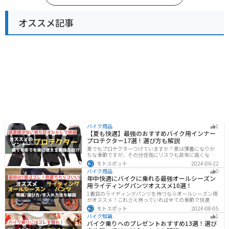
オススメ記事
バイク用品
1
【夏も快適】最強のおすすめバイク用インナー
プロテクター17選！選び方も解説
夏でもプロテクターつけていますか？夏は薄着になりが
ちな季節ですが、その分怪我にリスクも非常に高くなり
ます。夏こそプロテクターをつけるようにしましょう。通
モトスポット
2024-06-22
気性や速乾性に優れたインナープロテクターであれば夏
バイク用品
0
場でも快適に使用できます。今回は快適なインナープロ
年中快適にバイクに乗れる最強オールシーズン
テクターをまとめて紹介します。
用ライディングパンツオススメ10選！
1着目のライディングパンツを持つならオールシーズン用
がオススメ！これさえ持っていれば全ての季節で快適に
ツーリングできます。快適性だけでなく、機能性やデザ
モトスポット
2024-08-05
インに優れたものも多くあるので、安全にカッコよくバ
バイク知識
1
イクに乗りたい人は是非持っておきましょう。
バイク乗りへのプレゼントおすすめ13選！選び