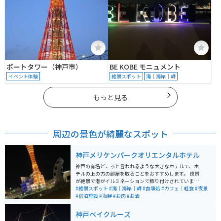
ポートタワー（神戸市）
BE KOBE モニュメント
イベント体験
絶景スポット
海｜海岸｜岬
もっと見る
周辺の景色が綺麗なスポット
神戸メリケンパークオリエンタルホテル
神戸の有名どころと言われるような大きなホテルで、ホ
テルの上の方の部屋を取ることをおすすめします。 夜景
が絶景で港がイルミネーションで飾り付けされていま
す。 ホテルの上層階の方に高級レストランもあり、神戸
#絶景スポット
#海｜海岸｜岬
#食事処
#カフェ｜軽食
#夜景
牛や海鮮などを味わうこともできます。 近くに商業施設
#宿泊施設
#海鮮
#お肉
#お酒
もあり、そちらでディナーを楽しむことや中華街もある
ので、食べ歩きしたい方にもおすすめです。 そちらの商
神戸ベイクルーズ
業施設には、「アンパンマンミュージアム」があり、子