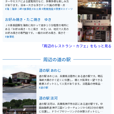
んも多数ありました。 兵庫県に言った際は「神戸」に行
ターやセスナによる遊覧飛行など、多種多様な楽しみ方
ってみてはいかがでしょうか？
があります。 日本一大きな浮きドック(船の修理・点検設
備)のある川崎重工や国内初のダブルデッキ(2階建)タイ
#海｜海岸｜岬
#食事処
#お土産
#商業施設
#夜景
#スイーツ
プの真紅の神戸大橋の迫力には圧倒されます。
お好み焼き・たこ焼き ゆき
ＪＲ新長田駅を海側に向かって徒歩１０分程度の場所に
ある「お好み焼き・たこ焼き ゆき」は、地元で人気の
お好み焼きの専門店です。一般のお好み焼き、焼きそば
以外に、長田名物の牛すじ、こんにゃくの煮込みが入っ
#食事処
た「にくてん焼き」、「そばめし」が美味しくいただけ
ます。
「周辺のレストラン・カフェ」をもっと見る
周辺の道の駅
道の駅 あわじ
道の駅 あわじは、兵庫県淡路市にある道の駅です。明石
海峡大橋のすぐ近くに位置し、橋と大阪湾を一望できる
絶景スポットとして人気があります。 淡路島の特産品を
販売するショップやレストランがあり、新鮮な海の幸や
#道の駅
淡路牛、玉ねぎなど、地元グルメを堪能できます。ま
た、淡路人形浄瑠璃館も併設されており、淡路島の伝統
道の駅 淡河
芸能に触れることもできます。 バイクで訪れる場合、道
の駅には広い駐車場が完備されているので安心です。明
道の駅 淡河は、兵庫県神戸市北区にある道の駅です。中
石海峡大橋を渡る爽快なツーリングの休憩地点としても
国自動車道 神戸三田インターチェンジから約10分の場所
最適です。周辺には、淡路島国営明石海峡公園や淡路夢
に位置し、ドライブやツーリングの休憩スポットとして