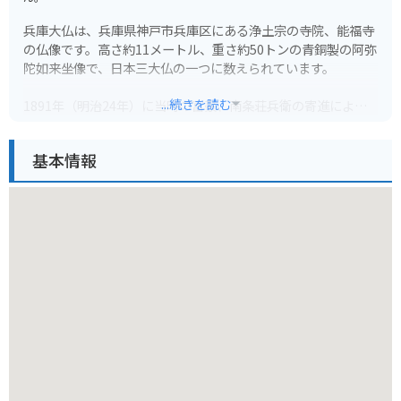
兵庫大仏は、兵庫県神戸市兵庫区にある浄土宗の寺院、能福寺
の仏像です。高さ約11メートル、重さ約50トンの青銅製の阿弥
陀如来坐像で、日本三大仏の一つに数えられています。
...続きを読む
1891年（明治24年）に当時の富豪、南条荘兵衛の寄進により
建立されました。その後、1944年（昭和19年）の金属類回収
令によって一度は解体されましたが、1991年（平成3年）に現
基本情報
在の姿で再建されました。
大仏殿の周辺には、中国風の五重塔や三重塔、日本庭園などが
あり、異国情緒あふれる景観を楽しむことができます。また、
境内からは神戸の街並みを一望することができます。
バイクで訪れる場合は、能福寺に隣接する駐車場にバイクを停
めることができます。神戸の市街地から少し離れた場所に位置
しているので、ツーリングの目的地としてもおすすめです。