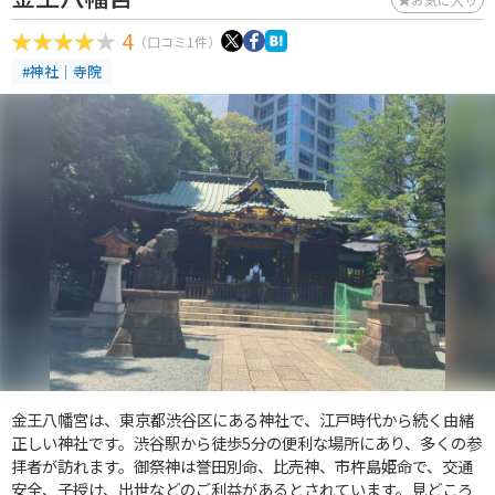
4
（口コミ1件）
#神社｜寺院
金王八幡宮は、東京都渋谷区にある神社で、江戸時代から続く由緒
正しい神社です。渋谷駅から徒歩5分の便利な場所にあり、多くの参
拝者が訪れます。御祭神は誉田別命、比売神、市杵島姫命で、交通
安全、子授け、出世などのご利益があるとされています。見どころ