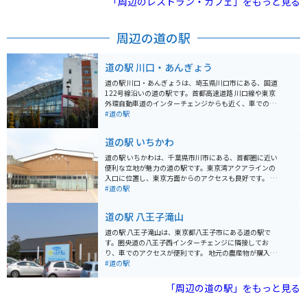
「周辺のレストラン・カフェ」をもっと見る
周辺の道の駅
道の駅 川口・あんぎょう
道の駅 川口・あんぎょうは、埼玉県川口市にある、国道
122号線沿いの道の駅です。首都高速道路 川口線や東京
外環自動車道のインターチェンジからも近く、車でのア
クセスが良好です。 地元農産物の直売所では、新鮮な野
#道の駅
菜や果物を購入することができます。特に、川口市の特
産品である「川口鋳物」を使用した鍋やフライパンなど
道の駅 いちかわ
の調理器具も販売しており、お土産に最適です。 また、
食事処では、地元産の食材を使用した料理を楽しむこと
道の駅 いちかわは、千葉県市川市にある、首都圏に近い
ができます。おすすめは、新鮮な野菜をたっぷり使った
便利な立地が魅力の道の駅です。東京湾アクアラインの
「あんぎょううどん」です。 バイクで訪れる場合、道の
入口に位置し、東京方面からのアクセスも良好です。 地
駅に隣接する荒川河川敷には、広々とした無料駐車場が
元の新鮮な農産物が購入できる直売所は、道の駅 いちか
#道の駅
あります。ただし、土日祝日は混雑が予想されるため、
わの目玉の一つです。朝採れの野菜や果物はもちろんの
早めの時間帯に訪れることをおすすめします。周辺に
こと、地元産の海苔や海産物の加工品など、お土産にも
道の駅 八王子滝山
は、荒川の土手沿いを走るサイクリングロードもあり、
最適な品々が並びます。 また、レストランでは、地元産
サイクリングを楽しむこともできます。
の食材をふんだんに使った料理を楽しむことができま
道の駅 八王子滝山は、東京都八王子市にある道の駅で
す。東京湾を一望できる展望デッキも併設されており、
す。圏央道の八王子西インターチェンジに隣接してお
ドライブの休憩に最適です。 バイクで訪れる場合、道の
り、車でのアクセスが便利です。 地元の農産物が購入で
駅 いちかわには、広々とした駐車場が完備されているの
きる「農産物直売所」や、地元食材を使った料理が楽し
#道の駅
で安心です。ツーリングの途中に立ち寄り、地元のグル
めるレストランなどが併設されており、ドライブ中の休
メや景色を楽しむのはいかがでしょうか。 周辺には、江
憩に最適なスポットです。 特に、地元八王子産の新鮮な
「周辺の道の駅」をもっと見る
戸川や国府台など、自然豊かな観光スポットも点在して
野菜は人気が高く、旬の野菜を目当てに訪れる人も多く
います。少し足を延ばせば、東京ディズニーリゾートに
います。レストランでは、八王子ラーメンや、地元産の