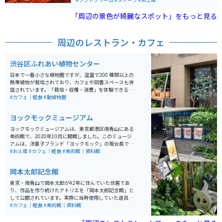
「周辺の景色が綺麗なスポット」をもっと見る
周辺のレストラン・カフェ
渋谷区ふれあい植物センター
日本で一番小さな植物園ですが、温室で200 種類以上の
熱帯植物が栽培されており、カフェや図書スペースも併
設されています。「栽培・収穫・消費」を体験できる植
物園で、入館料は100円とリーズナブルです。身近に植
#カフェ｜軽食
#動植物園
物の存在を感じることのできるイベントやワークショッ
プなども定期的に開催されています。
ヨックモックミュージアム
ヨックモックミュージアムは、東京都港区南青山にある
美術館で、2020年10月に開館しました。このミュージ
アムは、洋菓子ブランド「ヨックモック」の現会長であ
る藤縄利康氏が設立し、主にピカソのセラミックコレク
#お土産
#カフェ｜軽食
#美術館｜資料館
ションを展示しています。ヨックモックグループが30年
以上かけて収集してきた500点以上のピカソ作品が所蔵
岡本太郎記念館
されています。ピカソの豊かで自由な発想が投影された
アート、スイーツのコラボイベント、アートセッション
東京・南青山で岡本太郎が42年に住んでいた住居であ
を開催するなどイベントも充実しています。
り、作品を作り続けたアトリエを「岡本太郎記念館」と
して公開されています。実際に当時使用していた道具や
作品を展示がされており、カフェや庭などもあり、企画
#カフェ｜軽食
#美術館｜資料館
展示室では随時企画展を開催しています。