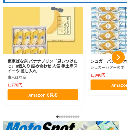
東京ばな奈 バナナプリン「見ぃつけた
シュガーバターの木 1
っ」8個入り 詰め合わせ 人気 手土産ス
シュガーバターの木
イーツ 差し入れ
1,940円
東京ばな奈
1,778円
Amazo
Amazonで見る