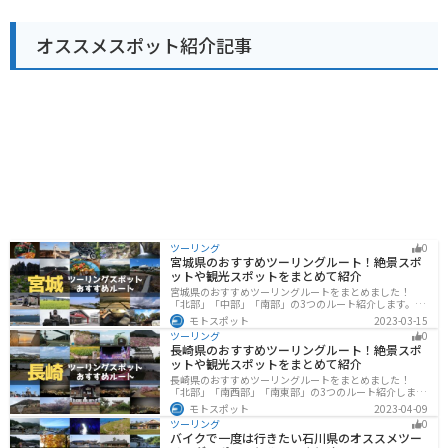
もアクセス可能です。
野菜を使った料理などが人気です。 バイクで訪れる場
合、駐車場も広く停めやすいので安心です。ツーリング
オススメスポット紹介記事
の休憩場所としてもおすすめです。道の駅のすぐ近くに
は、滝山城跡や、高尾山など、観光スポットも点在して
いるので、観光拠点としても活用できます。 八王子滝山
を訪れた際には、ぜひ地元産の野菜や、特産品のお土産
を購入してみてください。
ツーリング
0
宮城県のおすすめツーリングルート！絶景スポ
ットや観光スポットをまとめて紹介
宮城県のおすすめツーリングルートをまとめました！
「北部」「中部」「南部」の3つのルート紹介します。キ
ツネ村や広大な山や滝、湖などを歴史や自然を満喫する
モトスポット
2023-03-15
ツーリングができます。バイクで宮城県にツーリングに
ツーリング
0
行く際は参考にしてください。
長崎県のおすすめツーリングルート！絶景スポ
ットや観光スポットをまとめて紹介
長崎県のおすすめツーリングルートをまとめました！
「北部」「南西部」「南東部」の3つのルート紹介しま
す。国際色豊かな街並みや世界遺産、絶景ポイントが数
モトスポット
2023-04-09
多く存在し、様々な楽しみ方ができます。バイクで長崎
ツーリング
0
県にツーリングに行く際は参考にしてください。
バイクで一度は行きたい石川県のオススメツー