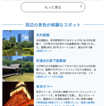
もっと見る
周辺の景色が綺麗なスポット
毛利庭園
毛利庭園は、東京都港区の六本木ヒルズ内にある日本庭
園で、江戸時代の毛利家の大名屋敷跡地に作庭されまし
た。面積は約4,300平方メートルあり、都会の中で静か
に自然を楽しめるスポットとして人気です。庭園内に
#絶景スポット
は、池を中心に滝や渓流、川のせせらぎが配されてお
り、四季折々の美しい風景を楽しむことができます。春
萩藩毛利家下屋敷跡
には桜、秋には紅葉が見事で、特に桜の季節には多くの
観光客が訪れます。夜にはライトアップされ、幻想的な
江戸時代の大名屋敷のなごりを今に伝える広大な日本庭
雰囲気が漂います。 また、毛利庭園は周囲の商業施設と
園です。面積4300平方メートルという広大な敷地は、池
融合しており、庭園散策の後には六本木ヒルズ内のショ
を中心に、滝、渓流、池や渓流のせせらぎや桜、イチョ
ッピングやレストランを楽しむこともできます。庭園は
ウといった木々が配置され、春には桜、秋には紅葉と、
#絶景スポット
#文化施設
入場無料で、休憩スポットとしても利用しやすいのが魅
季節ごとの風情を楽しめます。江戸時代に長州藩（萩
力です。交通アクセスも良好で、六本木駅から徒歩数分
藩）の毛利家の下屋敷があった場所で、現在でも敷地内
東京タワー
と便利な立地にあります。
には、江戸時代の石垣の一部が残っており、歴史的な雰
囲気を感じることができます。
東京タワーは、1958年に開業されたテレコミュニケーシ
ョンタワーです。東京都港区に位置し、高さ333メート
ルで、展望台からの景色は絶景です。特に夜景は最高で
す。近くにはカフェや軽食のできる場所もあり、一日中
#商業施設
#絶景スポット
#夜景
#カフェ｜軽食
#食事処
楽しめます。
#ソフトクリーム
#スイーツ
#お土産