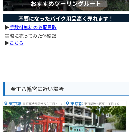
おすすめツーリングルート
不要になったバイク用品高く売れます！
▶︎
手数料無料の宅配買取
実際に売ってみた体験談
▶︎
こちら
金王八幡宮に近い場所
東京都
東京都
東京都渋谷区渋谷３丁目４−７
東京都渋谷区東４丁目１０−２
８