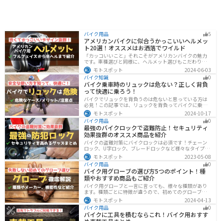
バイク用品
5
アメリカンバイクに似合うかっこいいヘルメッ
ト20選！オススメはお洒落でワイルド
「カッコいいこと」それこそがアメリカンバイクの魅力
です。車種選びと同様に、ヘルメット選びもこだわりた
いところですよね。アメリカンバイクの魅力をもっと引
モトスポット
2024-06-03
き立ててくれるオススメのヘルメットを紹介します。
バイク知識
0
バイク乗車時のリュックは危ない？正しく背負
って快適に乗ろう！
バイクでリュックを背負うのは危ないと思っている方は
必見！この記事では、リュックを背負ってバイクに乗る
リスクと、安全な方法を紹介しています。実は、荷物の
モトスポット
2024-10-17
量や配置を工夫することで、安全にリュックを使用する
バイク用品
0
ことが可能です。この記事を読めば、バイク乗車時にリ
最強のバイクロックで盗難防止！セキュリティ
ュックを安全に使う方法がわかります。
効果抜群のオススメ商品を紹介
バイクの盗難対策にバイクロックは必須です！チェーン
ロック、U字ロック、ブレードロックなど様々なタイプが
あるので自分の用途に合った使いやすいものを選びまし
モトスポット
2023-05-08
ょう。この記事ではバイクロックの種類と特徴、それぞ
バイク用品
0
れ最強の商品を紹介します。
バイク用グローブの選び方5つのポイント！種
類やおすすめ商品もご紹介
バイク用グローブと一言に言っても、様々な種類があり
ます。種類ごとに特徴が違うので、初めてのグローブ選
びで失敗しないように、しっかりと理解して選ぶように
モトスポット
2024-04-13
しましょう。この記事では、特徴やメリットデメリッ
バイク用品
0
ト、有名メーカーなど初心者が知っておくべきことをま
バイクに工具を積むならこれ！バイク用おすす
とめました。