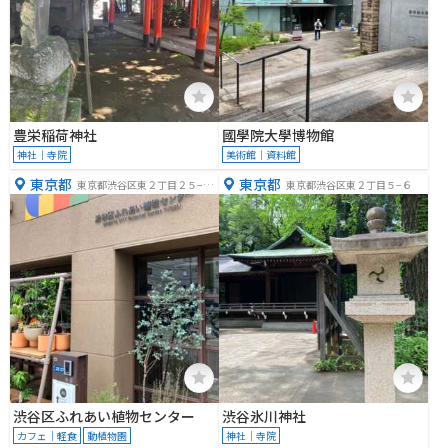
豊栄稲荷神社
國學院大學博物館
神社｜寺院
美術館｜資料館
東京都
東京都
東京都渋谷区東２丁目２５−３
東京都渋谷区東２丁目５−６
７
渋谷区ふれあい植物センター
渋谷氷川神社
カフェ｜軽食
動植物園
神社｜寺院