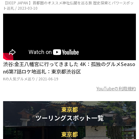
【DEEP JAPAN 】首都圏のオススメ神社仏閣を巡る旅 歴史探索とパワースポッ
ト巡礼 / 2023-03-10
渋谷:金王八幡宮に行ってきました 4K：孤独のグルメSeaso
n6第7話ロケ地巡礼：東京都渋谷区
Kの人気グルメ巡り / 2021-06-19
YouTubeの利用規約
東京都
ツーリングスポット一覧
東京都