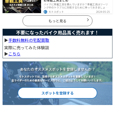
め車載工具まとめ
バイクに車載工具を積んでいますか？車載工具はツーリ
ング中のトラブルに対処するために持っておきましょ
う。車載工具でどんなことができるのか、どんな車載工
モトスポット
2024-05-25
具を持っておけばいいのかなど、バイク用車載工具につ
いて紹介します！
もっと見る
不要になったバイク用品高く売れます！
▶︎
手数料無料の宅配買取
実際に売ってみた体験談
▶︎
こちら
あなたのオススメスポットを登録しませんか？
モトスポットでは、皆様からオススメスポットを募集しています！
全ライダーのための最高なサービス作りに、ご協力よろしくお願いいたします。
スポットを登録する