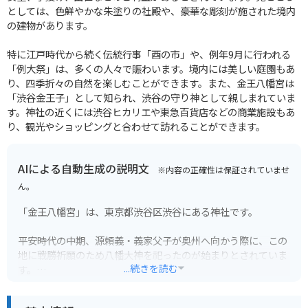
としては、色鮮やかな朱塗りの社殿や、豪華な彫刻が施された境内
の建物があります。
特に江戸時代から続く伝統行事「酉の市」や、例年9月に行われる
「例大祭」は、多くの人々で賑わいます。境内には美しい庭園もあ
り、四季折々の自然を楽しむことができます。また、金王八幡宮は
「渋谷金王子」として知られ、渋谷の守り神として親しまれていま
す。神社の近くには渋谷ヒカリエや東急百貨店などの商業施設もあ
り、観光やショッピングと合わせて訪れることができます。
AIによる自動生成の説明文
※内容の正確性は保証されていませ
ん。
「金王八幡宮」は、東京都渋谷区渋谷にある神社です。
平安時代の中期、源頼義・義家父子が奥州へ向かう際に、この
地に戦勝祈願のため八幡大神を祀ったのが始まりとされていま
...続きを読む
す。
境内には、夫婦銀杏や、撫でるとご利益があると言われている