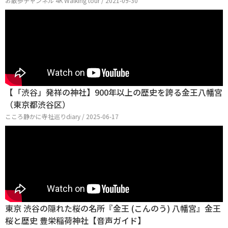
お散歩チャンネル 4K Walking tour / 2021-09-30
【「渋谷」発祥の神社】900年以上の歴史を誇る金王八幡宮
（東京都渋谷区）
こころ静かに寺社巡りdiary / 2025-06-17
東京 渋谷の隠れた桜の名所『金王 (こんのう) 八幡宮』金王
桜と歴史 豊栄稲荷神社【音声ガイド】