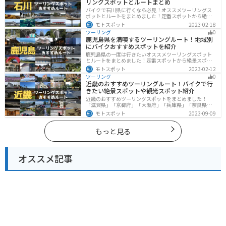
リングスポットとルートまとめ
バイクで石川県に行くなら必見！オススメツーリングス
ポットとルートをまとめました！定番スポットから絶景
スポット、温泉、海、グルメなど様々なジャンルで楽し
モトスポット
2023-02-18
めます。バイクで石川ツーリングに行こうと思っている
ツーリング
0
人は、参考にしてください。
鹿児島県を満喫するツーリングルート！地域別
にバイクおすすめスポットを紹介
鹿児島県の一度は行きたいオススメツーリングスポット
とルートをまとめました！定番スポットから絶景スポッ
ト、温泉、山、海、グルメなど様々なジャンルで楽しめ
モトスポット
2023-02-12
ます。バイクで鹿児島ツーリングに行こうと思っている
ツーリング
0
人は、参考にしてください。
近畿のおすすめツーリングルート！バイクで行
きたい絶景スポットや観光スポット紹介
近畿のおすすめツーリングスポットをまとめました！
「滋賀県」「京都府」「大阪府」「兵庫県」「奈良県」
「和歌山」の各県の観光地紹介します。自然豊かな山々
モトスポット
2023-09-09
や湖、温泉地が点在し、四季折々の景色を楽しめるスポ
ットが多数あります。バイクで近畿にツーリングに行く
際は参考にしてください。
もっと見る
オススメ記事