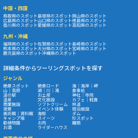
中国・四国
鳥取県のスポット
島根県のスポット
岡山県のスポット
広島県のスポット
山口県のスポット
徳島県のスポット
香川県のスポット
愛媛県のスポット
高知県のスポット
九州・沖縄
福岡県のスポット
佐賀県のスポット
長崎県のスポット
熊本県のスポット
大分県のスポット
宮崎県のスポット
鹿児島県のスポット
沖縄県のスポット
詳細条件からツーリングスポットを探す
ジャンル
絶景スポット
絶景ロード
海｜海岸｜岬
山｜高原
湖｜川｜滝
食事処
道の駅
お土産
神社｜寺院
温泉
文化施設
カフェ｜軽食
商業施設
ソフトクリーム
林道
夜景
イベント体験
宿泊施設
美術館｜資料館
海鮮
ダム
キャンプ場
スイーツ
珍スポット
動植物園
お肉
麺類
お酒
ライダーハウス