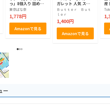
っ」8個入り 詰め合
ガレット 人気 スイ
産
わせ 人気 手土産ス
ーツ ギフト 東京土
ク
東京ばな奈
Ｂｕｔｔｅｒ Ｂｕｔ
Tok
イーツ 差し入れ
産 手土産 個包装 プ
2
ｌｅｒ
1,778円
1,
レゼント お返し 内
1,400円
祝い 焼き菓子 退職
(9個入)
Amazonで見る
Amazonで見る
ュー