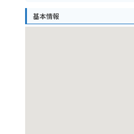
併設のカフェでは、ヨックモックのシガールを使った
基本情報
美術館は閑静な住宅街の中にあり、緑豊かな美しい庭
バイクでお越しの方は、近隣にコインパーキングが点