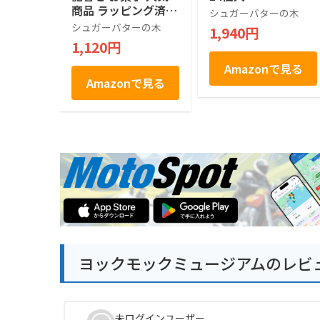
商品 ラッピング済 (7
シュガーバターの木
個入)
シュガーバターの木
1,940円
1,120円
Amazonで見る
Amazonで見る
ヨックモックミュージアムのレビ
未ログインユーザー