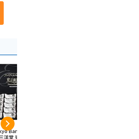
kyo Banana 三洋
ショウエイ 江戸祭
東京の恋人
 三洋堂 東京お土
人形焼 （ こしあん
ラングドシャ