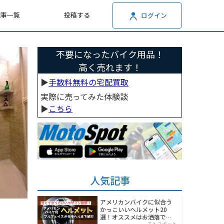
記事一覧
投稿する
ログイン
不要になったバイク用品！
高く売れます！
▶︎
手数料無料の宅配買取
実際に売ってみた体験談
▶︎
こちら
人気記事
アメリカンバイクに似合う
かっこいいヘルメット20
選！オススメはお洒落でワ
モトスポット