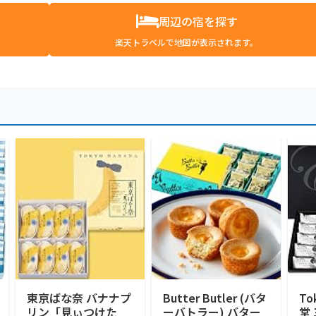
周辺の宿を探す
楽天トラベルで地図が表示されます。
東京ばな奈 バナナプ
Butter Butler (バタ
To
リン「見ぃつけた
ーバトラー) バター
堂