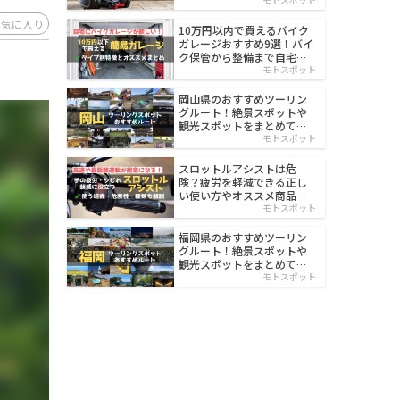
イルド
お気に入り
10万円以内で買えるバイク
ガレージおすすめ9選！バイ
ク保管から整備まで自宅で
楽々
モトスポット
岡山県のおすすめツーリン
グルート！絶景スポットや
観光スポットをまとめて紹
介
モトスポット
スロットルアシストは危
険？疲労を軽減できる正し
い使い方やオススメ商品を
紹介
モトスポット
福岡県のおすすめツーリン
グルート！絶景スポットや
観光スポットをまとめて紹
介
モトスポット