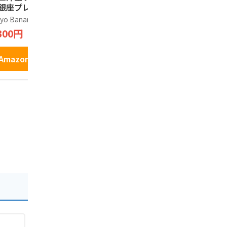
 銀座プレミアムエ
カスタード ） 東京
り長登屋オ
セレントショコラ
土産 和菓子 お土産
お土産袋付
yo Banana
江戸祭
長登屋
0個入り
に (12個入)
クッキー お
300円
1,696円
1,620円
京 ナガトヤ
Amazonで見る
Amazonで見る
Amazo