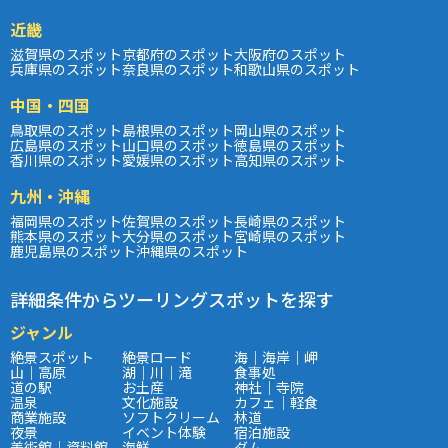
近畿
滋賀県のスポット
京都府のスポット
大阪府のスポット
兵庫県のスポット
奈良県のスポット
和歌山県のスポット
中国・四国
鳥取県のスポット
島根県のスポット
岡山県のスポット
広島県のスポット
山口県のスポット
徳島県のスポット
香川県のスポット
愛媛県のスポット
高知県のスポット
九州・沖縄
福岡県のスポット
佐賀県のスポット
長崎県のスポット
熊本県のスポット
大分県のスポット
宮崎県のスポット
鹿児島県のスポット
沖縄県のスポット
詳細条件からツーリングスポットを探す
ジャンル
絶景スポット
絶景ロード
海｜海岸｜岬
山｜高原
湖｜川｜滝
食事処
道の駅
お土産
神社｜寺院
温泉
文化施設
カフェ｜軽食
商業施設
ソフトクリーム
林道
夜景
イベント体験
宿泊施設
美術館｜資料館
海鮮
ダム