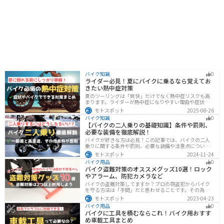
バイク知識
0
ライダー必見！夏にバイクに乗るなら覚えてお
きたい熱中症対策
夏のツーリングは「爽快」だけでなく熱中症リスクも高
まります。ライダーが熱中症になりやすい理由や症状、
危険性、そして安全に楽しむための対策を徹底解説。夏
モトスポット
2025-08-26
用ウェア・水分補給・休憩ポイントの工夫など、猛暑で
バイク知識
0
も快適に走るコツを紹介します。
【バイクの二人乗りの基礎知識】条件や罰則、
必要な装備を徹底解説！
バイクが好きな方は必見！この記事では、バイクの二人
乗りに関する条件や罰則、必要な装備や注意点について
解説しています。実はバイクの二人乗りを安全に楽しむ
モトスポット
2024-11-24
ためには、条件やルールを知ることが大切です。この記
バイク用品
0
事を読めば、安全で快適なライディングを楽しめます。
バイク盗難対策のオススメグッズ10選！ロック
やアラーム、防犯カメラなど
バイクの盗難対策してますか？プロの窃盗犯からバイク
を守る方法は「手間」だと思わせることです。その為に
は「チェーンロック 」「ディスクロック」などしっかり
モトスポット
2023-04-23
と対策をしておきましょう。この記事では、すぐできる
バイク用品
0
バイクの盗難対策オススメグッズを紹介します。
バイクに工具を積むならこれ！バイク用おすす
め車載工具まとめ