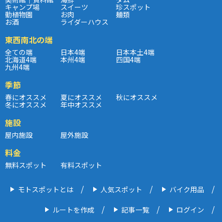
キャンプ場
スイーツ
珍スポット
動植物園
お肉
麺類
お酒
ライダーハウス
東西南北の端
全ての端
日本4端
日本本土4端
北海道4端
本州4端
四国4端
九州4端
季節
春にオススメ
夏にオススメ
秋にオススメ
冬にオススメ
年中オススメ
施設
屋内施設
屋外施設
料金
無料スポット
有料スポット
モトスポットとは
人気スポット
バイク用品
ルートを作成
記事一覧
ログイン