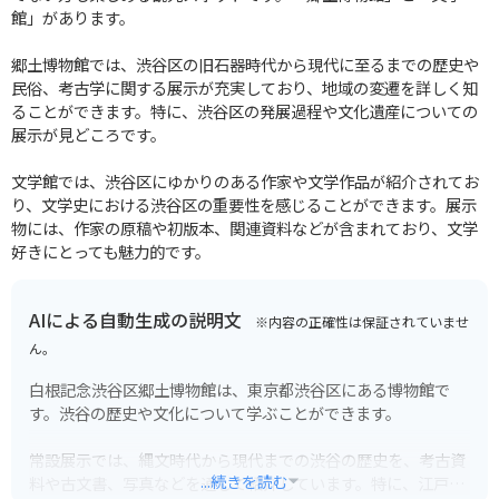
館」があります。
郷土博物館では、渋谷区の旧石器時代から現代に至るまでの歴史や
民俗、考古学に関する展示が充実しており、地域の変遷を詳しく知
ることができます。特に、渋谷区の発展過程や文化遺産についての
展示が見どころです。
文学館では、渋谷区にゆかりのある作家や文学作品が紹介されてお
り、文学史における渋谷区の重要性を感じることができます。展示
物には、作家の原稿や初版本、関連資料などが含まれており、文学
好きにとっても魅力的です。
AIによる自動生成の説明文
※内容の正確性は保証されていませ
ん。
白根記念渋谷区郷土博物館は、東京都渋谷区にある博物館で
す。渋谷の歴史や文化について学ぶことができます。
常設展示では、縄文時代から現代までの渋谷の歴史を、考古資
...続きを読む
料や古文書、写真などを通して紹介しています。特に、江戸時