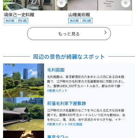
塙保己一史料館
山種美術館
美術館｜資料館
美術館｜資料館
もっと見る
周辺の景色が綺麗なスポット
毛利庭園
毛利庭園は、東京都港区の六本木ヒルズ内にある日本庭
園で、江戸時代の毛利家の大名屋敷跡地に作庭されまし
た。面積は約4,300平方メートルあり、都会の中で静か
に自然を楽しめるスポットとして人気です。庭園内に
#絶景スポット
は、池を中心に滝や渓流、川のせせらぎが配されてお
り、四季折々の美しい風景を楽しむことができます。春
萩藩毛利家下屋敷跡
には桜、秋には紅葉が見事で、特に桜の季節には多くの
観光客が訪れます。夜にはライトアップされ、幻想的な
江戸時代の大名屋敷のなごりを今に伝える広大な日本庭
雰囲気が漂います。 また、毛利庭園は周囲の商業施設と
園です。面積4300平方メートルという広大な敷地は、池
融合しており、庭園散策の後には六本木ヒルズ内のショ
を中心に、滝、渓流、池や渓流のせせらぎや桜、イチョ
ッピングやレストランを楽しむこともできます。庭園は
ウといった木々が配置され、春には桜、秋には紅葉と、
#絶景スポット
#文化施設
入場無料で、休憩スポットとしても利用しやすいのが魅
季節ごとの風情を楽しめます。江戸時代に長州藩（萩
力です。交通アクセスも良好で、六本木駅から徒歩数分
藩）の毛利家の下屋敷があった場所で、現在でも敷地内
東京タワー
と便利な立地にあります。
には、江戸時代の石垣の一部が残っており、歴史的な雰