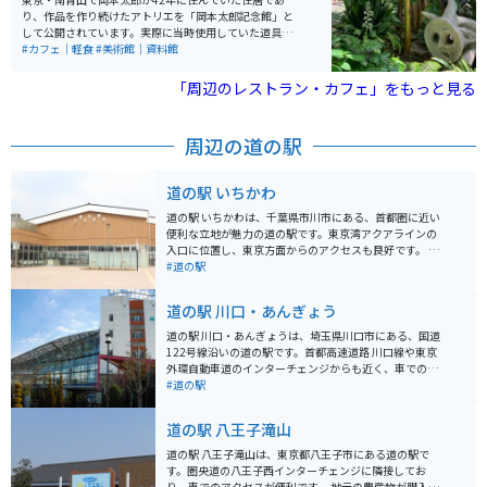
り、作品を作り続けたアトリエを「岡本太郎記念館」と
して公開されています。実際に当時使用していた道具や
作品を展示がされており、カフェや庭などもあり、企画
#カフェ｜軽食
#美術館｜資料館
展示室では随時企画展を開催しています。
「周辺のレストラン・カフェ」をもっと見る
周辺の道の駅
道の駅 いちかわ
道の駅 いちかわは、千葉県市川市にある、首都圏に近い
便利な立地が魅力の道の駅です。東京湾アクアラインの
入口に位置し、東京方面からのアクセスも良好です。 地
元の新鮮な農産物が購入できる直売所は、道の駅 いちか
#道の駅
わの目玉の一つです。朝採れの野菜や果物はもちろんの
こと、地元産の海苔や海産物の加工品など、お土産にも
道の駅 川口・あんぎょう
最適な品々が並びます。 また、レストランでは、地元産
の食材をふんだんに使った料理を楽しむことができま
道の駅 川口・あんぎょうは、埼玉県川口市にある、国道
す。東京湾を一望できる展望デッキも併設されており、
122号線沿いの道の駅です。首都高速道路 川口線や東京
ドライブの休憩に最適です。 バイクで訪れる場合、道の
外環自動車道のインターチェンジからも近く、車でのア
駅 いちかわには、広々とした駐車場が完備されているの
クセスが良好です。 地元農産物の直売所では、新鮮な野
#道の駅
で安心です。ツーリングの途中に立ち寄り、地元のグル
菜や果物を購入することができます。特に、川口市の特
メや景色を楽しむのはいかがでしょうか。 周辺には、江
産品である「川口鋳物」を使用した鍋やフライパンなど
道の駅 八王子滝山
戸川や国府台など、自然豊かな観光スポットも点在して
の調理器具も販売しており、お土産に最適です。 また、
います。少し足を延ばせば、東京ディズニーリゾートに
食事処では、地元産の食材を使用した料理を楽しむこと
道の駅 八王子滝山は、東京都八王子市にある道の駅で
もアクセス可能です。
ができます。おすすめは、新鮮な野菜をたっぷり使った
す。圏央道の八王子西インターチェンジに隣接してお
「あんぎょううどん」です。 バイクで訪れる場合、道の
り、車でのアクセスが便利です。 地元の農産物が購入で