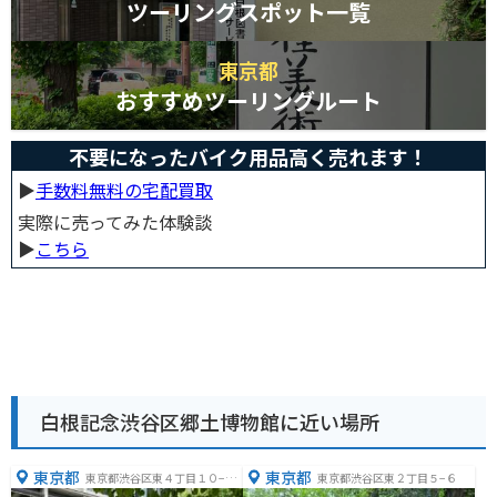
ツーリングスポット一覧
東京都
おすすめツーリングルート
不要になったバイク用品高く売れます！
▶︎
手数料無料の宅配買取
実際に売ってみた体験談
▶︎
こちら
白根記念渋谷区郷土博物館に近い場所
東京都
東京都
東京都渋谷区東４丁目１０−２
東京都渋谷区東２丁目５−６
８