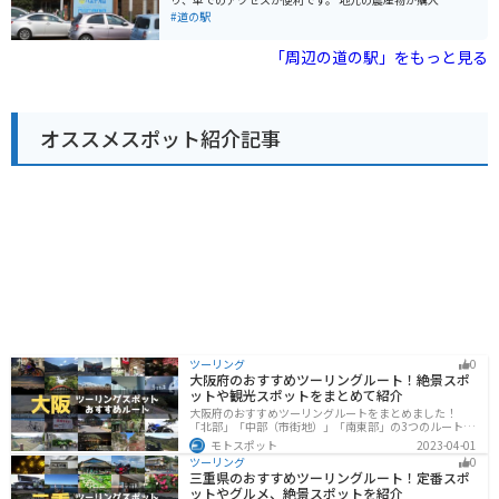
駅に隣接する荒川河川敷には、広々とした無料駐車場が
きる「農産物直売所」や、地元食材を使った料理が楽し
#道の駅
あります。ただし、土日祝日は混雑が予想されるため、
めるレストランなどが併設されており、ドライブ中の休
早めの時間帯に訪れることをおすすめします。周辺に
憩に最適なスポットです。 特に、地元八王子産の新鮮な
「周辺の道の駅」をもっと見る
は、荒川の土手沿いを走るサイクリングロードもあり、
野菜は人気が高く、旬の野菜を目当てに訪れる人も多く
サイクリングを楽しむこともできます。
います。レストランでは、八王子ラーメンや、地元産の
野菜を使った料理などが人気です。 バイクで訪れる場
合、駐車場も広く停めやすいので安心です。ツーリング
オススメスポット紹介記事
の休憩場所としてもおすすめです。道の駅のすぐ近くに
は、滝山城跡や、高尾山など、観光スポットも点在して
いるので、観光拠点としても活用できます。 八王子滝山
を訪れた際には、ぜひ地元産の野菜や、特産品のお土産
を購入してみてください。
ツーリング
0
大阪府のおすすめツーリングルート！絶景スポ
ットや観光スポットをまとめて紹介
大阪府のおすすめツーリングルートをまとめました！
「北部」「中部（市街地）」「南東部」の3つのルート紹
介します。歴史と近代が融合した魅力的なエリアで様々
モトスポット
2023-04-01
な楽しみ方ができます。バイクで大阪府にツーリングに
ツーリング
0
行く際は参考にしてください。
三重県のおすすめツーリングルート！定番スポ
ットやグルメ、絶景スポットを紹介