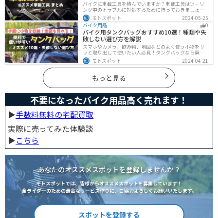
バイクに車載工具を積んでいますか？車載工具はツーリ
ング中のトラブルに対処するために持っておきましょ
う。車載工具でどんなことができるのか、どんな車載工
モトスポット
2024-05-25
具を持っておけばいいのかなど、バイク用車載工具につ
バイク用品
0
いて紹介します！
バイク用タンクバッグおすすめ10選！種類や失
敗しない選び方を解説
スマホやカメラ、飲み物、地図などのよく使う小物をサ
ッと取り出して使いたい人必見！タンクバッグなら乗車
中でも簡単に荷物を確認できます。脱着もマグネットや
モトスポット
2024-04-21
吸盤でつけるだけで非常に簡単、しっかり固定したい人
はベルトを使うこともできます。
もっと見る
不要になったバイク用品高く売れます！
▶︎
手数料無料の宅配買取
実際に売ってみた体験談
▶︎
こちら
あなたのオススメスポットを登録しませんか？
モトスポットでは、皆様からオススメスポットを募集しています！
全ライダーのための最高なサービス作りに、ご協力よろしくお願いいたします。
スポットを登録する