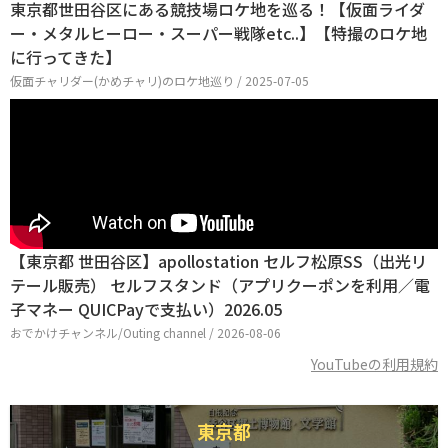
東京都世田谷区にある競技場ロケ地を巡る！【仮面ライダ
ー・メタルヒーロー・スーパー戦隊etc..】【特撮のロケ地
に行ってきた】
仮面チャリダー(かめチャリ)のロケ地巡り / 2025-07-05
【東京都 世田谷区】apollostation セルフ松原SS（出光リ
テール販売） セルフスタンド（アプリクーポンを利用／電
子マネー QUICPayで支払い）2026.05
おでかけチャンネル/Outing channel / 2026-08-06
YouTubeの利用規約
東京都