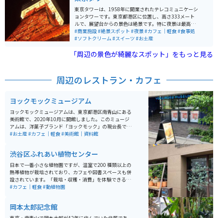
囲気を感じることができます。
東京タワーは、1958年に開業されたテレコミュニケーシ
ョンタワーです。東京都港区に位置し、高さ333メート
ルで、展望台からの景色は絶景です。特に夜景は最高で
す。近くにはカフェや軽食のできる場所もあり、一日中
#商業施設
#絶景スポット
#夜景
#カフェ｜軽食
#食事処
楽しめます。
#ソフトクリーム
#スイーツ
#お土産
「周辺の景色が綺麗なスポット」をもっと見る
周辺のレストラン・カフェ
ヨックモックミュージアム
ヨックモックミュージアムは、東京都港区南青山にある
美術館で、2020年10月に開館しました。このミュージ
アムは、洋菓子ブランド「ヨックモック」の現会長であ
る藤縄利康氏が設立し、主にピカソのセラミックコレク
#お土産
#カフェ｜軽食
#美術館｜資料館
ションを展示しています。ヨックモックグループが30年
以上かけて収集してきた500点以上のピカソ作品が所蔵
渋谷区ふれあい植物センター
されています。ピカソの豊かで自由な発想が投影された
アート、スイーツのコラボイベント、アートセッション
日本で一番小さな植物園ですが、温室で200 種類以上の
を開催するなどイベントも充実しています。
熱帯植物が栽培されており、カフェや図書スペースも併
設されています。「栽培・収穫・消費」を体験できる植
物園で、入館料は100円とリーズナブルです。身近に植
#カフェ｜軽食
#動植物園
物の存在を感じることのできるイベントやワークショッ
プなども定期的に開催されています。
岡本太郎記念館
東京・南青山で岡本太郎が42年に住んでいた住居であ