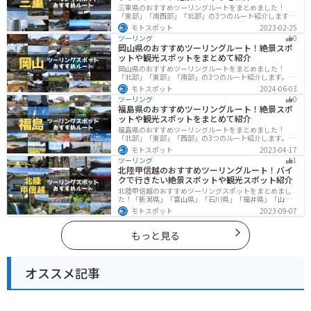
三重県のおすすめツーリングルートをまとめました！
「東部」「南西部」「北部」の3つのルート紹介します。
標高の高いスカイラインからリアス式海岸まであるの
モトスポット
2023-02-25
で、飽きることなくツーリングを堪能できます。バイク
ツーリング
0
で三重県にツーリングに行く際は参考にしてください。
岡山県のおすすめツーリングルート！絶景スポ
ットや観光スポットをまとめて紹介
岡山県のおすすめツーリングルートをまとめました！
「北部」「東部」「南部」の3つのルート紹介します。岡
山市や倉敷市など、歴史ある街並みも魅力的で、バイク
モトスポット
2024-06-03
ツーリングに最適なスポットが多数あります。バイクで
ツーリング
0
岡山県にツーリングに行く際は参考にしてください。
福島県のおすすめツーリングルート！絶景スポ
ットや観光スポットをまとめて紹介
福島県のおすすめツーリングルートをまとめました！
「北部」「東部」「西部」の3つのルート紹介します。内
陸部には山々が連なり、海岸線は太平洋に面してるので
モトスポット
2023-04-17
観光スポットが多数あります。バイクで福島県にツーリ
ツーリング
1
ングに行く際は参考にしてください。
北陸甲信越のおすすめツーリングルート！バイ
クで行きたい絶景スポットや観光スポット紹介
北陸甲信越のおすすめツーリングスポットをまとめまし
た！「新潟県」「富山県」「石川県」「福井県」「山梨
県」「長野県」の各県の観光地紹介します。自然豊かな
モトスポット
2023-09-07
山々や湖、温泉地が点在し、四季折々の景色を楽しめる
スポットが多数あります。バイクで北陸甲信越にツーリ
ングに行く際は参考にしてください。
もっと見る
オススメ記事