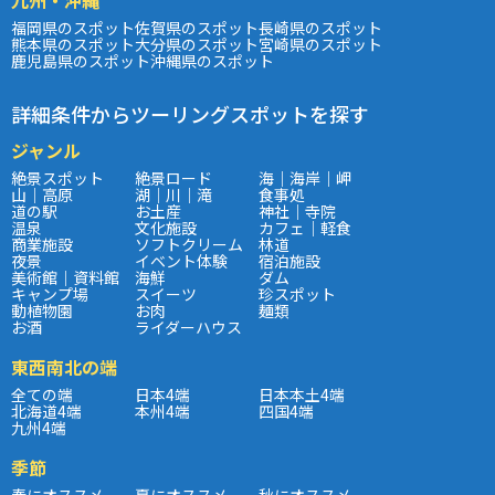
福岡県のスポット
佐賀県のスポット
長崎県のスポット
熊本県のスポット
大分県のスポット
宮崎県のスポット
鹿児島県のスポット
沖縄県のスポット
詳細条件からツーリングスポットを探す
ジャンル
絶景スポット
絶景ロード
海｜海岸｜岬
山｜高原
湖｜川｜滝
食事処
道の駅
お土産
神社｜寺院
温泉
文化施設
カフェ｜軽食
商業施設
ソフトクリーム
林道
夜景
イベント体験
宿泊施設
美術館｜資料館
海鮮
ダム
キャンプ場
スイーツ
珍スポット
動植物園
お肉
麺類
お酒
ライダーハウス
東西南北の端
全ての端
日本4端
日本本土4端
北海道4端
本州4端
四国4端
九州4端
季節
春にオススメ
夏にオススメ
秋にオススメ