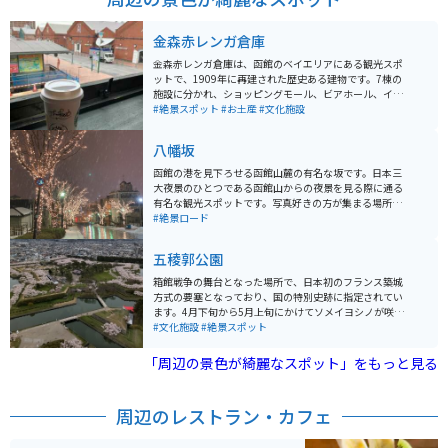
金森赤レンガ倉庫
金森赤レンガ倉庫は、函館のベイエリアにある観光スポ
ットで、1909年に再建された歴史ある建物です。7棟の
施設に分かれ、ショッピングモール、ビアホール、イベ
ントホールなどとして1988年から営業しています。 冬に
#絶景スポット
#お土産
#文化施設
は「はこだてクリスマスファンタジー」が開催されま
す。金森赤レンガ倉庫は歴史を伝え、観光地としても人
八幡坂
気のスポットなので、周辺には飲食店も充実していま
す。
函館の港を見下ろせる函館山麓の有名な坂です。日本三
大夜景のひとつである函館山からの夜景を見る際に通る
有名な観光スポットです。写真好きの方が集まる場所
で、坂の上から写真を撮っている方がたくさんいます。
#絶景ロード
石畳の地面が写真映えします。
五稜郭公園
箱館戦争の舞台となった場所で、日本初のフランス築城
方式の要塞となっており、国の特別史跡に指定されてい
ます。4月下旬から5月上旬にかけてソメイヨシノが咲き
乱れて絶景になります。公園内から見るのももちろん良
#文化施設
#絶景スポット
いですが、近くにある五稜郭タワーから見下ろせば満開
の桜だけでなく、五稜郭公園の独特の形も楽しむことが
「周辺の景色が綺麗なスポット」をもっと見る
できます。
周辺のレストラン・カフェ