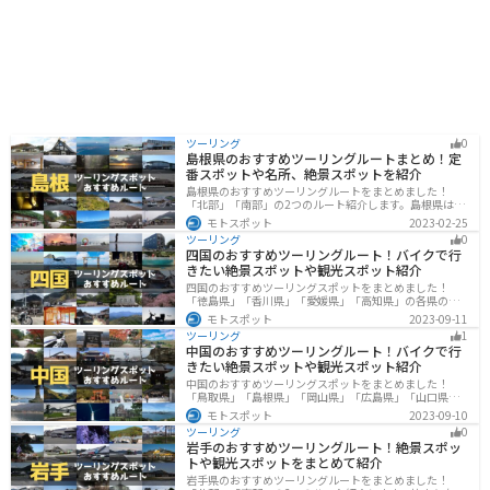
ツーリング
0
島根県のおすすめツーリングルートまとめ！定
番スポットや名所、絶景スポットを紹介
島根県のおすすめツーリングルートをまとめました！
「北部」「南部」の2つのルート紹介します。島根県は、
海と山が近く、1日で全然違う景色を堪能することができ
モトスポット
2023-02-25
ます。バイクで島根県にツーリングに行く際は参考にし
ツーリング
0
てください。
四国のおすすめツーリングルート！バイクで行
きたい絶景スポットや観光スポット紹介
四国のおすすめツーリングスポットをまとめました！
「徳島県」「香川県」「愛媛県」「高知県」の各県の観
光地紹介します。自然豊かな山々や湖、温泉地が点在
モトスポット
2023-09-11
し、四季折々の景色を楽しめるスポットが多数ありま
ツーリング
1
す。バイクで四国にツーリングに行く際は参考にしてく
中国のおすすめツーリングルート！バイクで行
ださい。
きたい絶景スポットや観光スポット紹介
中国のおすすめツーリングスポットをまとめました！
「鳥取県」「島根県」「岡山県」「広島県」「山口県」
の各県の観光地紹介します。自然豊かな山々や湖、温泉
モトスポット
2023-09-10
地が点在し、四季折々の景色を楽しめるスポットが多数
ツーリング
0
あります。バイクで中国にツーリングに行く際は参考に
岩手のおすすめツーリングルート！絶景スポッ
してください。
トや観光スポットをまとめて紹介
岩手県のおすすめツーリングルートをまとめました！