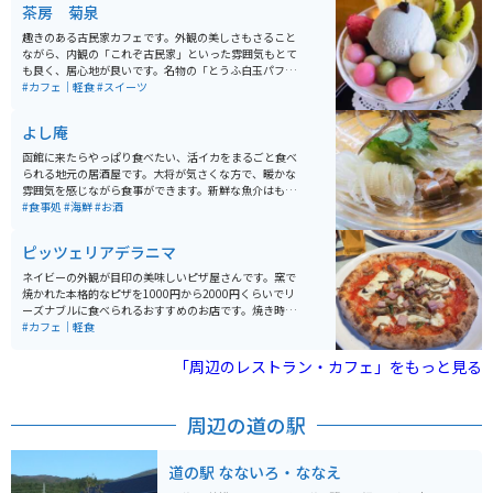
茶房 菊泉
趣きのある古民家カフェです。外観の美しさもさること
ながら、内観の「これぞ古民家」といった雰囲気もとて
も良く、居心地が良いです。名物の「とうふ白玉パフ
ェ」は見た目も可愛らしくカラフルな和風パフェで、店
#カフェ｜軽食
#スイーツ
のイメージとぴったり合っています。もちろんお味も良
いです。スイーツの他に軽食もあるので、ゆったりと休
よし庵
憩するのにもってこいのスポットです。
函館に来たらやっぱり食べたい、活イカをまるごと食べ
られる地元の居酒屋です。大将が気さくな方で、暖かな
雰囲気を感じながら食事ができます。新鮮な魚介はもち
ろん、美味しいお料理がたくさんあるので、その日のオ
#食事処
#海鮮
#お酒
ススメを大将に伺って、旬の物を食べるのがオススメで
す。生け簀から出たばかりの活イカは迫力満点、お味も
ピッツェリアデラニマ
満点です。
ネイビーの外観が目印の美味しいピザ屋さんです。窯で
焼かれた本格的なピザを1000円から2000円くらいでリ
ーズナブルに食べられるおすすめのお店です。焼き時間
もあっという間で待たずに食べられるのも魅力です。店
#カフェ｜軽食
主の三つ編みにされた髭がチャーミングです。
「周辺のレストラン・カフェ」をもっと見る
周辺の道の駅
道の駅 なないろ・ななえ