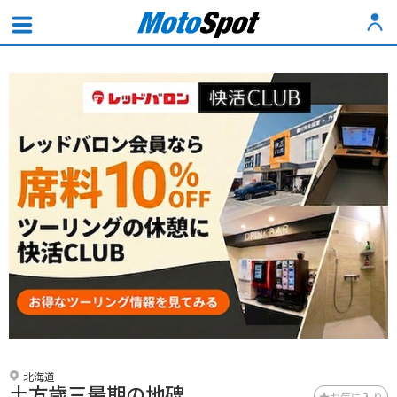
北海道
土方歳三最期の地碑
お気に入り