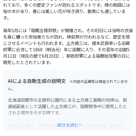
れており、多くの歴史ファンが訪れるスポットです。碑の周囲には
桜の木があり、春には美しい花が咲き誇り、散策にも適していま
す。
毎年5月には「箱館五稜郭祭」が開催され、その初日には当時の衣装
を身に纏った参加者たちが訪れ、碑前祭が行われるなど、歴史を感
じさせるイベントも行われます。土方歳三は、榎本武揚率いる旧幕
府軍に合流して1868（明治元）年に函館に入り、その翌年の旧暦5
月11日（現在の暦で6月20日）、新政府軍による箱館総攻撃の日に
戦死したとされています。
AIによる自動生成の説明文
※内容の正確性は保証されていませ
ん。
北海道函館市の五稜郭公園内にある土方歳三最期の地碑は、新
選組副長として活躍した土方歳三が、箱館戦争中に戦死したと
される場所を示す石碑です。
...続きを読む
五稜郭公園は、江戸時代末期に築城された星形要塞「五稜郭」
跡を中心に整備された公園で、桜の名所としても知られていま