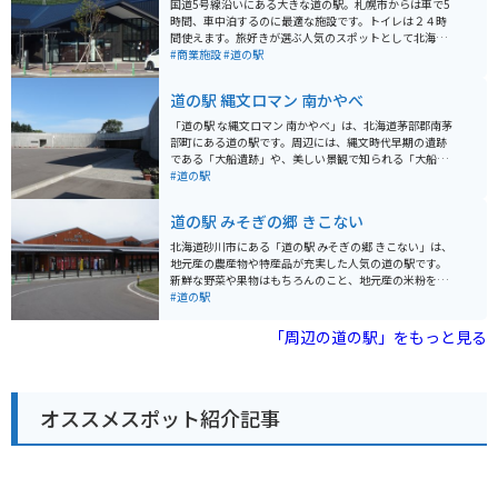
国道5号線沿いにある大きな道の駅。札幌市からは車で5
時間、車中泊するのに最適な施設です。トイレは２４時
間使えます。旅好きが選ぶ人気のスポットとして北海道
では第一位。全国で第4位の人気を誇ってます。駐車可能
#商業施設
#道の駅
台数は、普通車148台・大型車23台と言う広さ。
道の駅 縄文ロマン 南かやべ
「道の駅 な縄文ロマン 南かやべ」は、北海道茅部郡南茅
部町にある道の駅です。周辺には、縄文時代早期の遺跡
である「大船遺跡」や、美しい景観で知られる「大船海
岸」など、見どころが沢山あります。 道の駅には、地元
#道の駅
でとれた新鮮な魚介類を販売している「漁火海岸」、地
元産の昆布や海産物の加工品、農産物を販売している
道の駅 みそぎの郷 きこない
「縄文ロマン館」があります。レストランでは、南茅部
産の新鮮な海の幸を使った料理を堪能できます。 バイク
北海道砂川市にある「道の駅 みそぎの郷 きこない」は、
で訪れる際は、駐車場も広々としているので安心です。
地元産の農産物や特産品が充実した人気の道の駅です。
周辺の海岸線を走る道は、景色も良くツーリングにも最
新鮮な野菜や果物はもちろんのこと、地元産の米粉を使
適です。 南茅部町は、昆布の産地として有名です。お土
ったパンやスイーツ、味噌や醤油などの加工品も豊富に
#道の駅
産には、ぜひ地元産の昆布を使った商品を選んでみてく
取り揃えています。 また、併設されているレストランで
ださい。また、ホタテやイカなどの海産物も豊富なの
は、地元食材をふんだんに使った料理を楽しむことがで
「周辺の道の駅」をもっと見る
で、おすすめです。
きます。 バイクで訪れる際には、広々とした駐車場があ
るので安心です。 道の駅 みそぎの郷 きこないは、ドライ
ブやツーリングの休憩スポットとしてだけでなく、地元
の魅力に触れられる場所としてもおすすめです。
オススメスポット紹介記事