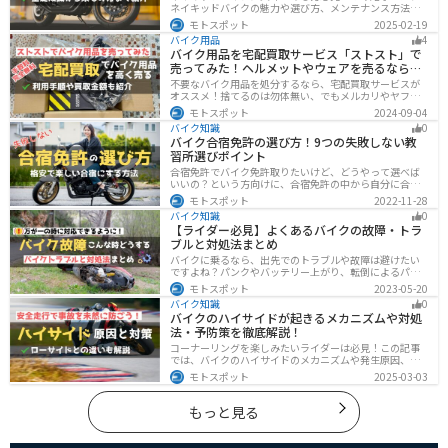
ネイキッドバイクの魅力や選び方、メンテナンス方法な
どを解説しています。実は、ネイキッドバイクは、操作
モトスポット
2025-02-19
性に優れており、初心者にも優しいバイクです。この記
バイク用品
4
事を読めば、ネイキッドバイクへの理解が深まります。
バイク用品を宅配買取サービス「ストスト」で
売ってみた！ヘルメットやウェアを売るならオ
ススメ
不要なバイク用品を処分するなら、宅配買取サービスが
オススメ！捨てるのは勿体無い、でもメルカリやヤフオ
クに出すのは面倒だし手数料がかかる...STST（ストス
モトスポット
2024-09-04
ト）なら手数料や送料など完全無料で、自宅から送るだ
バイク知識
0
けでOKなので超簡単に売れます！ストストを実際に使っ
バイク合宿免許の選び方！9つの失敗しない教
てみたので、流れや買取金額などを紹介します。
習所選びポイント
合宿免許でバイク免許取りたいけど、どうやって選べば
いいの？という方向けに、合宿免許の中から自分に合っ
た教習所を選ぶ方法をまとめました。押さえるべきポイ
モトスポット
2022-11-28
ントは9つです。料金をできるだけ抑えたり、旅行も兼ね
バイク知識
0
て楽しみたい人必見です！
【ライダー必見】よくあるバイクの故障・トラ
ブルと対処法まとめ
バイクに乗るなら、出先でのトラブルや故障は避けたい
ですよね？パンクやバッテリー上がり、転倒によるパー
ツの破損、鍵紛失などよくあるトラブルと対処法を徹底
モトスポット
2023-05-20
的にまとめました！実際に遭遇しなくても対処法を知
バイク知識
0
り、事前に準備しておくようにしましょう。
バイクのハイサイドが起きるメカニズムや対処
法・予防策を徹底解説！
コーナーリングを楽しみたいライダーは必見！この記事
では、バイクのハイサイドのメカニズムや発生原因、対
処法、予防策を解説しています。実は、バイクのハイサ
モトスポット
2025-03-03
イドは危険な現象ですが、正しい知識と対策で防ぐこと
が可能です。この記事を読めば、ハイサイドのリスクを
減らせます。
もっと見る