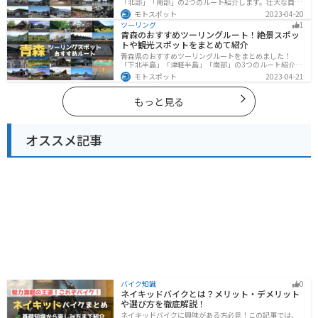
「北部」「南部」の2つのルート紹介します。壮大な自然
や歴史的な観光スポットが多く存在するので楽しめま
モトスポット
2023-04-20
す。バイクで岩手県にツーリングに行く際は参考にして
ツーリング
1
ください。
青森のおすすめツーリングルート！絶景スポッ
トや観光スポットをまとめて紹介
青森県のおすすめツーリングルートをまとめました！
「下北半島」「津軽半島」「南部」の3つのルート紹介し
ます。自然に恵まれた風光明媚な景色や歴史文化に触れ
モトスポット
2023-04-21
られる観光スポットが多くあります。バイクで青森県に
ツーリングに行く際は参考にしてください。
もっと見る
オススメ記事
バイク知識
0
ネイキッドバイクとは？メリット・デメリット
や選び方を徹底解説！
ネイキッドバイクに興味がある方必見！この記事では、