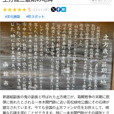
5
（口コミ1件）
#文化施設
#珍スポット
新選組副長の鬼の副長と呼ばれた土方歳三が、箱館戦争の末期に銃
弾に倒れたとされる一本木関門跡に近い若松緑地公園にその石碑が
建立されています。今でも全国の土方ファンが花をお供えして、綺
麗な石碑を拝むことができます。特に一本木関門跡がその場所とさ