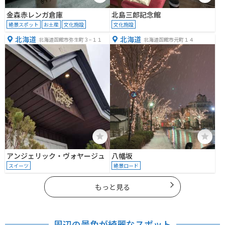
金森赤レンガ倉庫
北島三郎記念館
絶景スポット
お土産
文化施設
文化施設
北海道
北海道
北海道函館市弥生町３−１１
北海道函館市元町１４
アンジェリック・ヴォヤージュ
八幡坂
スイーツ
絶景ロード
もっと見る
周辺の景色が綺麗なスポット