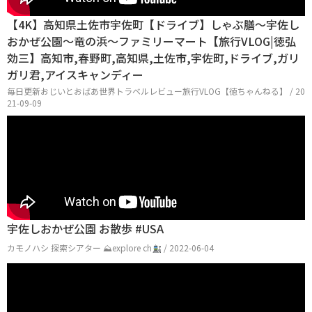
【4K】高知県土佐市宇佐町【ドライブ】しゃぶ膳〜宇佐し
おかぜ公園〜竜の浜〜ファミリーマート【旅行VLOG|徳弘
効三】高知市,春野町,高知県,土佐市,宇佐町,ドライブ,ガリ
ガリ君,アイスキャンディー
毎日更新おじいとおばあ世界トラベルレビュー旅行VLOG【徳ちゃんねる】 / 20
21-09-09
宇佐しおかぜ公園 お散歩 #USA
カモノハシ 探索シアター ⛰explore ch
/ 2022-06-04