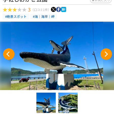
3
（口コミ1件）
#絶景スポット
#海｜海岸｜岬