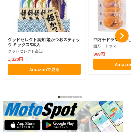
グッドセレクト高知 姫かつおスティッ
四万十ドラマ ひがし
ク ミックス5本入
四万十ドラマ
グッドセレクト高知
968円
1,220円
Amazo
Amazonで見る