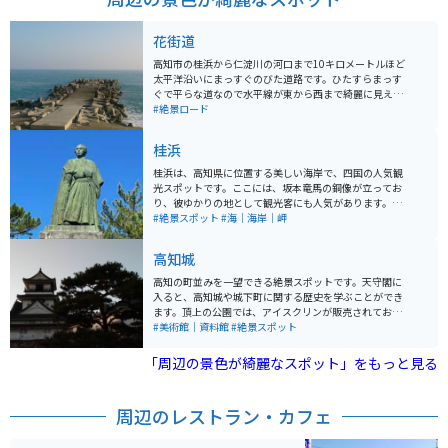
花街道
高知市の桂浜から仁淀川の河口まで10キロメートルほど
太平洋沿いにまっすぐのびた道路です。ひたすらまっす
ぐで平らな道なので水平線が東から西まで綺麗に見えま
す。天気の良い日は太陽の光が海面に反射してとても綺
#絶景ロード
麗です。ツーリングに最適な道です。
桂浜
桂浜は、高知県に位置する美しい海岸で、四国の人気観
光スポットです。ここには、坂本竜馬の銅像が立ってお
り、彼ゆかりの地として観光客にも人気があります。地
元のグルメを楽しむなら、ぜひ新鮮な海産物や、土佐の
#絶景スポット
#海｜海岸｜岬
名物うどんを味わってください。 また、桂浜はバイクツ
ーリングにもオススメの場所です。海岸線を走る道は絶
高知城
景が広がり、風を感じながらのツーリングが楽しめま
す。駐車場も充実しており、バイク専用スペースも完備
高知の町並みを一望できる絶景スポットです。天守閣に
されているので安心です。 美しい夕日を求めて訪れる人
入ると、高知城や城下町に関する歴史を学ぶことができ
も多く、特に写真を撮影するには絶好のスポットです。
ます。頂上の公園では、アイスクリンが販売されてお
自然の美しさと歴史が融合する桂浜は、ぜひ訪れてみた
り、昔ながらの味を味わうことができます。 また、レト
#美術館｜資料館
#絶景スポット
い場所です。
ロな路面電車に乗って城下町を巡ることができ、春には
桜も楽しめます。近くのひろめ市場では、絶品のカツオ
「周辺の景色が綺麗なスポット」をもっと見る
のたたきを食べることができます。
周辺のレストラン・カフェ