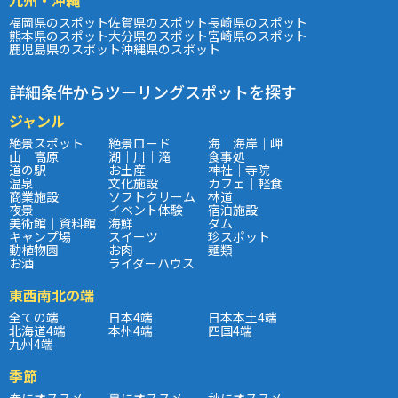
福岡県のスポット
佐賀県のスポット
長崎県のスポット
熊本県のスポット
大分県のスポット
宮崎県のスポット
鹿児島県のスポット
沖縄県のスポット
詳細条件からツーリングスポットを探す
ジャンル
絶景スポット
絶景ロード
海｜海岸｜岬
山｜高原
湖｜川｜滝
食事処
道の駅
お土産
神社｜寺院
温泉
文化施設
カフェ｜軽食
商業施設
ソフトクリーム
林道
夜景
イベント体験
宿泊施設
美術館｜資料館
海鮮
ダム
キャンプ場
スイーツ
珍スポット
動植物園
お肉
麺類
お酒
ライダーハウス
東西南北の端
全ての端
日本4端
日本本土4端
北海道4端
本州4端
四国4端
九州4端
季節
春にオススメ
夏にオススメ
秋にオススメ