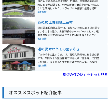
道の駅 まきのさんの道の駅・佐川は、高知県高岡郡佐川
町にある道の駅です。地元の新鮮な野菜や果物、特産品
などを販売しており、ドライブ中の休憩に最適な場所で
す。 バイクで訪れる場合、駐車場も広々としているので
#道の駅
安心して駐車できます。また、周辺には仁淀ブルーで有
名な仁淀川や、歴史的な街並みが残る佐川町並みなど、
道の駅 土佐和紙工芸村
観光スポットも充実しています。佐川町は、坂本龍馬の
出身地としても知られており、歴史好きの方にもおすす
道の駅 土佐和紙工芸村は、高知県いの町にある道の駅で
めです。 名産品としては、日本酒やゆずを使った加工
す。その名の通り、土佐和紙のテーマパークとして、紙
品、手作りのこんにゃくなどが人気です。道の駅で販売
漉き体験や歴史資料館などで土佐和紙を深く知ることが
されているので、お土産にいかがでしょうか。
できます。 施設内にはレストランや物産館もあり、地元
#道の駅
の食材を使った料理や、土佐和紙を使ったお土産など、
旅の思い出になる品々が揃っています。バイクで訪れる
道の駅 かわうその里すさき
場合、駐車場も広々としているので安心です。周辺に
は、和紙の原料となる楮の栽培地や、昔ながらの紙漉き
「かわうその里すさき」は、高知県須崎市にある道の駅
場など、自然豊かな風景が広がっています。 土佐和紙の
です。四国八十八箇所霊場の37番札所「岩本寺」の門前
歴史に触れながら、ゆっくりと過ごせる道の駅です。
に位置し、多くの巡礼者や観光客が訪れます。 施設内に
は、地元の特産品を販売するショップや、地元食材を使
#道の駅
った料理が楽しめるレストランがあります。特に、須崎
市の特産品である「鍋焼きラーメン」はおすすめです。
「周辺の道の駅」をもっと見る
また、「かわうその里すさき」という名前の通り、隣接
する「すさきまちかどギャラリー」には、カワウソの展
示コーナーがあります。 バイクで訪れる際は、広くて停
めやすい駐車場があるので安心です。道の駅周辺には、
オススメスポット紹介記事
風光明媚な海岸線が続く「横波黒潮ライン」があり、ツ
ーリングにも最適です。 周辺には、太平洋を一望できる
「太平洋眺望遊歩道」や、奇岩が連なる「唐人駄場」な
ど、自然を感じられる観光スポットも点在しています。