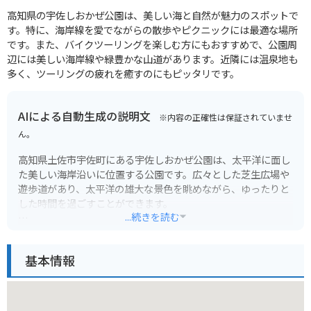
高知県の宇佐しおかぜ公園は、美しい海と自然が魅力のスポットで
す。特に、海岸線を愛でながらの散歩やピクニックには最適な場所
です。また、バイクツーリングを楽しむ方にもおすすめで、公園周
辺には美しい海岸線や緑豊かな山道があります。近隣には温泉地も
多く、ツーリングの疲れを癒すのにもピッタリです。
AIによる自動生成の説明文
※内容の正確性は保証されていませ
ん。
高知県土佐市宇佐町にある宇佐しおかぜ公園は、太平洋に面し
た美しい海岸沿いに位置する公園です。広々とした芝生広場や
遊歩道があり、太平洋の雄大な景色を眺めながら、ゆったりと
した時間を過ごすことができます。
...続きを読む
宇佐しおかぜ公園の魅力は、何と言ってもその美しい景観で
す。青い海と空、そして緑の芝生のコントラストは、訪れる
基本情報
人々の心を癒してくれます。特に夕暮れ時は、水平線に沈む夕
日が空と海をオレンジ色に染め上げ、幻想的な雰囲気を作り出
します。