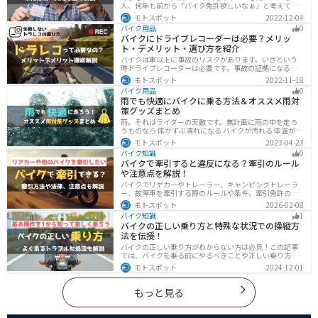
人、何年も前から「バイク免許欲しいなぁ」と考えてい
るうちに時間ばかりが経っている人。そんな人々に役立
モトスポット
2022-12-04
つ情報を分かりやすくまとめました。バイク免許の種類
バイク用品
0
や、免許を取るための方法や必要な費用・日数などにつ
バイクにドライブレコーダーは必要？メリッ
いて解説します。
ト・デメリット・選び方を紹介
バイクは車以上に事故のリスクがあります。いざという
時ドライブレコーダーは必要です。事故の証拠になるの
はもちろん、ツーリングの記録など多数のメリットがあ
モトスポット
2022-11-18
ります。ドライブレコーダーのメリットデメリット、選
バイク用品
0
び方についてまとめました。付けようか悩んでいる人は
雨でも快適にバイクに乗る方法＆オススメ雨対
参考にしてください。
策グッズまとめ
雨。それはライダーの天敵です。無計画に雨の中を走ろ
うものなら 体がずぶ濡れになる バイクが汚れる 体温が奪
われて集中力が低下する 雨で視界が悪くなる 路面が濡れ
モトスポット
2023-04-23
て滑りやすくなるなど、晴れの日にはないマイナス要素
バイク知識
0
が盛りだくさんでライダーに押し寄せてきます。そんな
バイクで牽引すると違反になる？牽引のルール
雨の中を好んで走ろうなんて誰も考えていないはずです
や注意点を解説！
が、どうしても避けられない場合もありますよね。この
記事では、レインウエアや防水バッグをはじめ、ライダ
バイクでリヤカーやトレーラー、キャンピングトレーラ
ーや荷物を雨から守るための方法やグッズなどについて
ー、故障車を牽引する際のルールや条件、牽引免許の有
紹介します。雨はライダーにとって非常に厄介なモノで
無、速度制限、必要な装備をわかりやすく解説。メリッ
モトスポット
2026-02-08
すが、バッチリと対策しておけば意外と快適に走れてし
ト・デメリットや注意点も紹介し、安全にバイクの積載
まうものです
バイク知識
1
力をアップする方法をまとめました。
バイクの正しい乗り方と特殊な状況での操縦方
法を伝授！
バイクの正しい乗り方がわからない方は必見！この記事
では、バイクを乗る前にやるべきことや正しい乗り方、
トラブルと対処法を解説しています。実は、車と気をつ
モトスポット
2024-12-01
ける部分はかなり異なるので注意が必要です。この記事
を読めば、安全で快適なバイクライフを送れます。
もっと見る