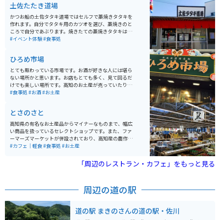
土佐たたき道場
かつお船の土佐タタキ道場ではセルフで藁焼きタタキを
作れます。自分でタタキ用のカツオを選び、藁焼きのと
ころで自分であぶります。焼きたての藁焼きタタキは、
その場で食べたり、持ち帰りもできます。お土産も揃っ
#イベント体験
#食事処
ていてタタキの体験をしなくても楽しく過ごせます。
ひろめ市場
とても賑わっている市場です。お酒が好きな人には堪ら
ない場所かと思います。お店もとても多く、見て回るだ
けでも楽しい場所です。高知のお土産が売っていたり、
店によっては持ち帰りもできるので、コロナ禍でも安心
#食事処
#お酒
#お土産
です。
とさのさと
高知県の有名なお土産品からマイナーなものまで、幅広
い商品を扱っているセレクトショップです。また、ファ
ーマーズマーケットが併設されており、高知産の農作物
なども購入できます。店内にはお土産ショップの他にカ
#カフェ｜軽食
#食事処
#お土産
フェやレストランも入っています。
「周辺のレストラン・カフェ」をもっと見る
周辺の道の駅
道の駅 まきのさんの道の駅・佐川