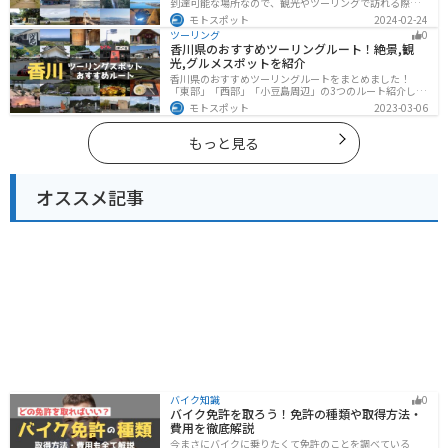
到達可能な場所なので、観光やツーリングで訪れる際の
参考にしてください。
モトスポット
2024-02-24
ツーリング
0
香川県のおすすめツーリングルート！絶景,観
光,グルメスポットを紹介
香川県のおすすめツーリングルートをまとめました！
「東部」「西部」「小豆島周辺」の3つのルート紹介しま
す。自然豊かな山から海、絶品グルメを満喫するツーリ
モトスポット
2023-03-06
ングができます。バイクで香川県にツーリングに行く際
は参考にしてください。
もっと見る
オススメ記事
バイク知識
0
バイク免許を取ろう！免許の種類や取得方法・
費用を徹底解説
今まさにバイクに乗りたくて免許のことを調べている