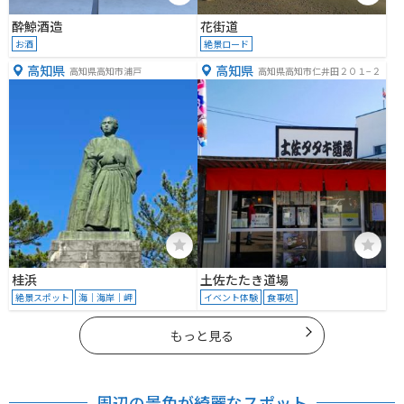
酔鯨酒造
花街道
お酒
絶景ロード
高知県
高知県
高知県高知市浦戸
高知県高知市仁井田２０１−２
桂浜
土佐たたき道場
絶景スポット
海｜海岸｜岬
イベント体験
食事処
もっと見る
周辺の景色が綺麗なスポット