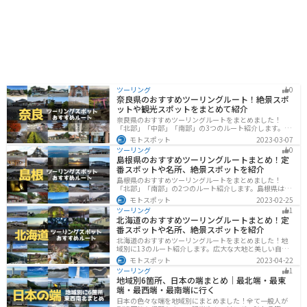
ツーリング
0
奈良県のおすすめツーリングルート！絶景スポ
ットや観光スポットをまとめて紹介
奈良県のおすすめツーリングルートをまとめました！
「北部」「中部」「南部」の3つのルート紹介します。歴
史のある神社寺院が多数あり、自然豊かや山々、グルメ
モトスポット
2023-03-07
を満喫するツーリングができます。バイクで奈良県にツ
ツーリング
0
ーリングに行く際は参考にしてください。
島根県のおすすめツーリングルートまとめ！定
番スポットや名所、絶景スポットを紹介
島根県のおすすめツーリングルートをまとめました！
「北部」「南部」の2つのルート紹介します。島根県は、
海と山が近く、1日で全然違う景色を堪能することができ
モトスポット
2023-02-25
ます。バイクで島根県にツーリングに行く際は参考にし
ツーリング
1
てください。
北海道のおすすめツーリングルートまとめ！定
番スポットや名所、絶景スポットを紹介
北海道のおすすめツーリングルートをまとめました！地
域別に13のルート紹介します。広大な大地と美しい自然
が広がり、四季折々の魅力を楽しめる観光スポットが数
モトスポット
2023-04-22
多くあります。バイクで北海道にツーリングに行く際は
ツーリング
1
参考にしてください。
地域別6箇所、日本の端まとめ｜最北端・最東
端・最西端・最南端に行く
日本の色々な端を地域別にまとめました！全て一般人が