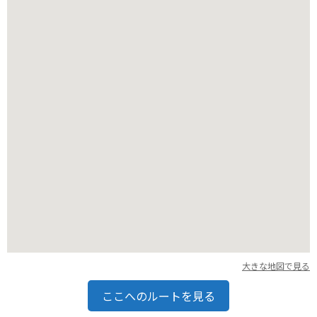
公園内には、遊具や休憩所も設置されているので、子供連れの
ご家族でも安心して楽しむことができます。また、バーベキュ
ー施設もあるので、仲間と集まって楽しいひとときを過ごすの
にも最適です。食材や飲み物は持ち込みとなりますが、近隣に
はスーパーマーケットもあるので、手軽にバーベキューを楽し
むことができます。
バイクで訪れる場合は、公園の駐車場にバイク専用の駐車スペ
ースがあります。また、公園周辺には、太平洋を眺めながら走
ることができるシーサイドラインもあるので、ツーリングの休
憩スポットとしてもおすすめです。
宇佐しおかぜ公園周辺には、新鮮な海の幸を味わえる飲食店
や、地元の特産品を販売するお土産店が数多くあります。土佐
市はカツオの一本釣りが有名なので、新鮮なカツオ料理をぜひ
味わってみてください。また、土佐市の名産品である「土佐文
旦」を使ったジュースやお菓子もお土産におすすめです。
大きな地図で見る
宇佐しおかぜ公園は、自然を満喫しながら、リラックスできる
場所です。美しい景色と美味しい食べ物、そして周辺の観光ス
ここへのルートを見る
ポットを巡り、土佐市の魅力を存分にお楽しみください。