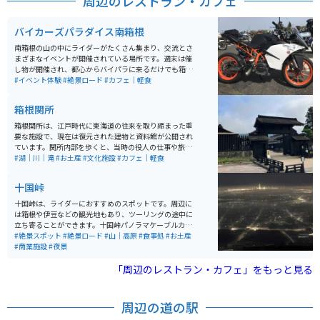
周辺のレストラン・カフェ
バイカーズパラダイス南箱根
南箱根の山の中にライダーがたくさん集まり、交流とさ
まざまなイベントが開催されている場所です。週末は催
し物が開催され、都心からバイパラに来るだけでも箱根
の山道を気持ちよく走れるツーリングスポットです。 た
#イベント体験
#絶景ロード
#カフェ｜軽食
だカフェにお茶しにくるもよし。雑誌を読みに来るもよ
し、随時新しいバイク展示車両があるので跨りにくるも
箱根関所
よし。車で来てバイクレンタルで箱根の山々をツーリン
グするもよし。団体でツーリングした時の拠点とするも
箱根関所は、江戸時代に東海道の往来を取り締まった重
よし。バイカーにとってのまさにパラダイスです。
要な施設で、現在は復元された建物と資料館が公開され
ています。関所内部を歩くと、当時の役人の仕事や旅人
の緊張感が伝わり、歴史を体感できるのが魅力です。 敷
#湖｜川｜滝
#お土産
#文化施設
#カフェ｜軽食
地内には展望広場があり、芦ノ湖を望む景色が美しく、
散策スポットとしても楽しめます。周辺には駐車場があ
十国峠
り、湖畔を走るルートはバイクとの相性も良く、ツーリ
ング中の立ち寄りにも最適。歴史と自然を同時に味わえ
十国峠は、ライダーにおすすめのスポットです。周辺に
る観光におすすめの場所です。
は箱根や伊豆などの観光地もあり、ツーリングの途中に
立ち寄ることができます。十国峠パノラマケーブルカー
を利用することで、景色を楽しみながら山頂まで行くこ
#絶景スポット
#絶景ロード
#山｜高原
#食事処
#お土産
ともできます。山頂からは360度の大パノラマが広が
#商業施設
#夜景
り、晴れた日には富士山を始めとする10の県を一望でき
ます。
「周辺のレストラン・カフェ」をもっと見る
周辺の道の駅