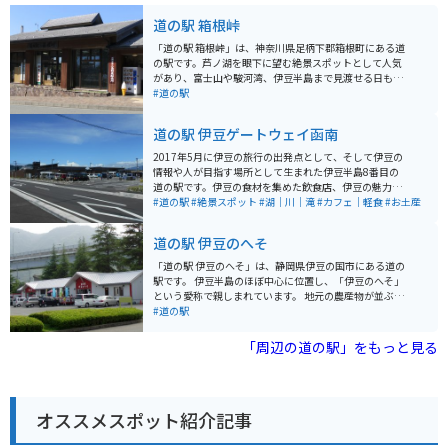
道の駅 箱根峠
「道の駅 箱根峠」は、神奈川県足柄下郡箱根町にある道
の駅です。芦ノ湖を眼下に望む絶景スポットとして人気
があり、富士山や駿河湾、伊豆半島まで見渡せる日もあ
ります。 駅内には、地元の食材を使った食事処や、箱根
#道の駅
のお土産がそろうショップがあります。特におすすめ
は、ご当地グルメの「箱根山賊うどん」です。太くてコ
道の駅 伊豆ゲートウェイ函南
シのある麺と、地元産の野菜やキノコをたっぷり使った
温かい一品です。 バイクで訪れる際は、駐車場からの眺
2017年5月に伊豆の旅行の出発点として、そして伊豆の
めが最高なので、ぜひ愛車を停めて絶景を楽しんでくだ
情報や人が目指す場所として生まれた伊豆半島8番目の
さい。また、周辺にはワインディングロードが続くた
道の駅です。伊豆の食材を集めた飲食店、伊豆の魅力を
め、ツーリングスポットとしてもおすすめです。 【その
感じさせる物販店、そして情報を発信する案内所、さら
#道の駅
#絶景スポット
#湖｜川｜滝
#カフェ｜軽食
#お土産
他情報】 * 住所: 神奈川県足柄下郡箱根町箱根峠1-4 * 電
に新しい可能性を生み出せる貸出施設など、テレビやメ
話番号: 0460-83-6122 * 営業時間: 9:00～17:00 (季節変
ディア、そして本にも載っていない「伊豆の魅力」がぎ
道の駅 伊豆のへそ
動あり) * 定休日: 年中無休 (施設により異なる場合あり)
っしり詰まった施設が集まっています。
「道の駅 伊豆のへそ」は、静岡県伊豆の国市にある道の
駅です。 伊豆半島のほぼ中心に位置し、「伊豆のへそ」
という愛称で親しまれています。 地元の農産物が並ぶ直
売所や、伊豆の食材を使った料理が楽しめるレストラ
#道の駅
ン、カフェなどがあります。 また、日帰り温泉施設「湯
らっくす」も併設しており、旅の疲れを癒すことができ
「周辺の道の駅」をもっと見る
ます。 バイクで訪れる場合、道の駅には広い駐車場が完
備されているので安心です。 伊豆半島をツーリングする
際の休憩スポットとして最適です。 周辺には、世界遺産
に登録された韮山反射炉や、国の重要文化財に指定され
オススメスポット紹介記事
ている旧韮山代官屋敷など、歴史的な観光スポットも点
在しています。 伊豆半島の中心に位置しているので、観
光の拠点としても便利です。