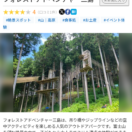
4
（口コミ1件）
#絶景スポット
#山｜高原
#食事処
#お土産
#イベント体
験
フォレストアドベンチャー三島は、吊り橋やジップラインなどの空
中アクティビティを楽しめる人気のアウトドアパークです。富士山