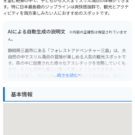
を望む絶景の中で、子どもから大人までスリル満点の体験ができま
す。特に日本最長級のジップラインは爽快感抜群で、観光とアクテ
ィビティを両方楽しみたい人におすすめのスポットです。
AIによる自動生成の説明文
※内容の正確性は保証されていませ
ん。
静岡県三島市にある「フォレストアドベンチャー三島」は、大
自然の中でスリル満点の冒険が楽しめる人気の観光スポットで
す。森の中に設置された様々なアスレチックを攻略していくも
ので、大人も子供も童心に帰って楽しむことができます。ハー
...続きを読む
ネスを装着し、樹から樹へと空中を移動する爽快感は、他では
味わえない特別な体験となるでしょう。自分の体力に合わせて
コースを選択できるので、体力に自信がない方でも安心して楽
基本情報
しめます。アドベンチャーだけでなく、周辺には美味しいグル
メや観光スポットも充実しており、一日を通して楽しむことが
できます。
バイク乗りにとっても魅力的な場所です。周辺には、伊豆スカ
イラインや箱根といった絶景のワインディングロードが点在し
ており、フォレストアドベンチャーで体を動かした後に、愛車