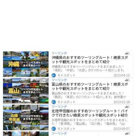
ツーリング
1
沖縄県のおすすめツーリングルート！絶景スポ
ットや観光スポットをまとめて紹介
沖縄県のおすすめツーリングルートをまとめました！
「南部」「中部」「北部」の3つのルート紹介します。美
しいビーチや歴史と文化に溢れたスポットが多数あり、
モトスポット
2023-04-10
様々な楽しみ方ができます。バイクで沖縄県にツーリン
ツーリング
1
グに行く際は参考にしてください。
富山県のおすすめツーリングルート！絶景スポ
ットや観光スポットをまとめて紹介
富山県のおすすめツーリングルートをまとめました！
「西部」「東部」の2つのルート紹介します。自然豊かな
山と海、温泉が充実しており、美術館などもあるので、
モトスポット
2023-02-28
自然を満喫するツーリングができます。バイクで富山県
ツーリング
1
にツーリングに行く際は参考にしてください。
北陸甲信越のおすすめツーリングルート！バイ
クで行きたい絶景スポットや観光スポット紹介
北陸甲信越のおすすめツーリングスポットをまとめまし
た！「新潟県」「富山県」「石川県」「福井県」「山梨
県」「長野県」の各県の観光地紹介します。自然豊かな
モトスポット
2023-09-07
山々や湖、温泉地が点在し、四季折々の景色を楽しめる
ツーリング
0
スポットが多数あります。バイクで北陸甲信越にツーリ