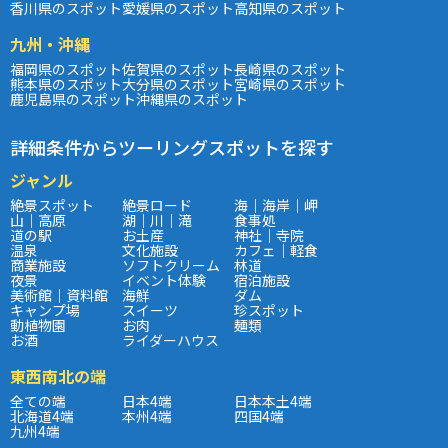
香川県のスポット
愛媛県のスポット
高知県のスポット
九州・沖縄
福岡県のスポット
佐賀県のスポット
長崎県のスポット
熊本県のスポット
大分県のスポット
宮崎県のスポット
鹿児島県のスポット
沖縄県のスポット
詳細条件からツーリングスポットを探す
ジャンル
絶景スポット
絶景ロード
海｜海岸｜岬
山｜高原
湖｜川｜滝
食事処
道の駅
お土産
神社｜寺院
温泉
文化施設
カフェ｜軽食
商業施設
ソフトクリーム
林道
夜景
イベント体験
宿泊施設
美術館｜資料館
海鮮
ダム
キャンプ場
スイーツ
珍スポット
動植物園
お肉
麺類
お酒
ライダーハウス
東西南北の端
全ての端
日本4端
日本本土4端
北海道4端
本州4端
四国4端
九州4端