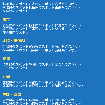
北海道のスポット
青森県のスポット
岩手県のスポット
宮城県のスポット
秋田県のスポット
山形県のスポット
福島県のスポット
関東
茨城県のスポット
栃木県のスポット
群馬県のスポット
埼玉県のスポット
千葉県のスポット
東京都のスポット
神奈川県のスポット
北陸・甲信越
新潟県のスポット
富山県のスポット
石川県のスポット
福井県のスポット
山梨県のスポット
長野県のスポット
東海
岐阜県のスポット
静岡県のスポット
愛知県のスポット
三重県のスポット
近畿
滋賀県のスポット
京都府のスポット
大阪府のスポット
兵庫県のスポット
奈良県のスポット
和歌山県のスポット
中国・四国
鳥取県のスポット
島根県のスポット
岡山県のスポット
広島県のスポット
山口県のスポット
徳島県のスポット