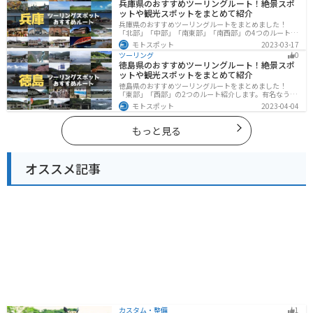
兵庫県のおすすめツーリングルート！絶景スポ
ングに行く際は参考にしてください。
ットや観光スポットをまとめて紹介
兵庫県のおすすめツーリングルートをまとめました！
「北部」「中部」「南東部」「南西部」の4つのルート紹
介します。自然豊かな山を堪能できる北部と中部、街中
モトスポット
2023-03-17
で海辺の南部と違った楽しみ方ができます。バイクで兵
ツーリング
0
庫県にツーリングに行く際は参考にしてください。
徳島県のおすすめツーリングルート！絶景スポ
ットや観光スポットをまとめて紹介
徳島県のおすすめツーリングルートをまとめました！
「東部」「西部」の2つのルート紹介します。有名なうず
しおや山を中心とした自然豊かなスポットが多数ありま
モトスポット
2023-04-04
す。バイクで徳島県にツーリングに行く際は参考にして
ください。
もっと見る
オススメ記事
カスタム・整備
1