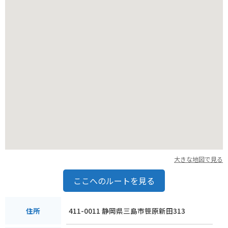
で爽快なツーリングを楽しむことができます。駐車場も完備さ
れているので、バイクでのアクセスも便利です。また、近隣に
はライダー向けの食事処や休憩スポットも多く、ツーリングの
途中に立ち寄るのも良いでしょう。フォレストアドベンチャー
三島を拠点に、伊豆・箱根エリアを巡るバイク旅は、きっと忘
れられない思い出になるはずです。
三島市は、美しい自然と美味しい食べ物でも知られています。
三嶋大社の湧水を使用した手打ちそばや、地元産の食材を使っ
た料理は、観光客に大人気です。また、三島といえば、箱根西
麓三島野菜も有名で、新鮮な野菜を使った料理を味わうことが
できます。フォレストアドベンチャー三島で体を動かした後
は、美味しい食事でエネルギーをチャージしましょう。周辺に
は、カフェやレストランも多く、ゆったりとくつろげる空間も
豊富です。自然を満喫し、美味しいものを味わい、心も体もリ
大きな地図で見る
フレッシュできる、フォレストアドベンチャー三島への旅を計
画してみてはいかがでしょうか。
ここへのルートを見る
411-0011 静岡県三島市笹原新田313
住所