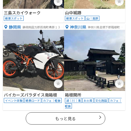
三島スカイウォーク
山中城跡
絶景スポット
絶景スポット
山｜高原
静岡県
神奈川県
静岡県田方郡函南町桑原１３４
神奈川県足柄下郡箱根町箱
８−２
根1番地
バイカーズパラダイス南箱根
箱根関所
イベント体験
絶景ロード
カフェ｜軽食
湖｜川｜滝
お土産
文化施設
カフェ｜
軽食
もっと見る