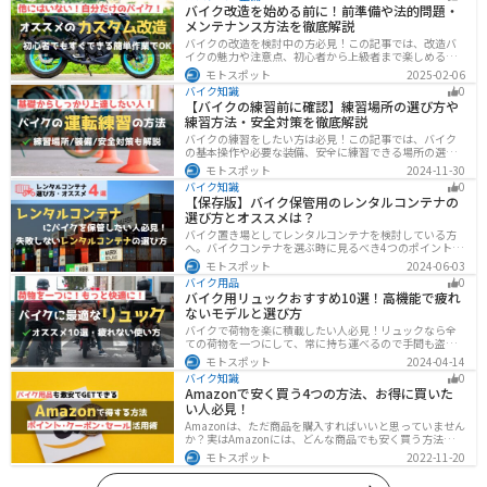
バイク改造を始める前に！前準備や法的問題・
メンテナンス方法を徹底解説
バイクの改造を検討中の方必見！この記事では、改造バ
イクの魅力や注意点、初心者から上級者まで楽しめる改
造方法を紹介しています。実は、改造で補償内容や保険
モトスポット
2025-02-06
料が変わる場合があるため、保険会社への確認は必須で
バイク知識
0
す。この記事を読めば、安全に配慮しつつ、カスタムバ
【バイクの練習前に確認】練習場所の選び方や
イクを楽しむコツがわかります。
練習方法・安全対策を徹底解説
バイクの練習をしたい方は必見！この記事では、バイク
の基本操作や必要な装備、安全に練習できる場所の選び
方や練習方法を解説しています。実は、バイクの点検や
モトスポット
2024-11-30
整備、基本的な練習をバランスよく行うことが大切で
バイク知識
0
す。この記事を読めば、安全で快適にバイク練習を行う
【保存版】バイク保管用のレンタルコンテナの
方法がわかります。
選び方とオススメは？
バイク置き場としてレンタルコンテナを検討している方
へ。バイクコンテナを選ぶ時に見るべき4つのポイントと
オススメのレンタルコンテナ会社を徹底解説。これさえ
モトスポット
2024-06-03
読めば自分に最適なレンタルコンテナを見つけることが
バイク用品
0
できます。
バイク用リュックおすすめ10選！高機能で疲れ
ないモデルと選び方
バイクで荷物を楽に積載したい人必見！リュックなら全
ての荷物を一つにして、常に持ち運べるので手間も盗ま
れる心配もありません。腰や肩の負担を軽減して通勤通
モトスポット
2024-04-14
学・ツーリングを快適にできるオススメリュックを紹介
バイク知識
0
します。
Amazonで安く買う4つの方法、お得に買いた
い人必見！
Amazonは、ただ商品を購入すればいいと思っていません
か？実はAmazonには、どんな商品でも安く買う方法が存
在します。この記事では、Amazonでお得に買う方法を4
モトスポット
2022-11-20
つ紹介します！Amazonギフト券をやAmazonポイント、
Amazonプライム、タイムセールを活用して安くお得に買