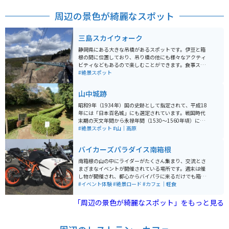
周辺の景色が綺麗なスポット
三島スカイウォーク
静岡県にある大きな吊橋があるスポットです。伊豆と箱
根の間に位置しており、吊り橋の他にも様々なアクティ
ビティなどもあるので楽しむことができます。食事スペ
ースなどもあるのでツーリングの合間に観光も兼ねて休
#絶景スポット
憩もできるのでオススメです。
山中城跡
昭和9年（1934年）国の史跡として指定されて、平成18
年には「日本百名城」にも選定されています。戦国時代
末期の天文年間から永禄年間（1530～1560年頃）に後
北条氏によって築城されたもので、豊臣秀吉の小田原攻
#絶景スポット
#山｜高原
めに備えるため天正年間に大改修が行われた広大な山城
です。天気の良い日には富士山や駿河湾も一望すること
バイカーズパラダイス南箱根
ができる絶景スポットです。
南箱根の山の中にライダーがたくさん集まり、交流とさ
まざまなイベントが開催されている場所です。週末は催
し物が開催され、都心からバイパラに来るだけでも箱根
の山道を気持ちよく走れるツーリングスポットです。 た
#イベント体験
#絶景ロード
#カフェ｜軽食
だカフェにお茶しにくるもよし。雑誌を読みに来るもよ
し、随時新しいバイク展示車両があるので跨りにくるも
「周辺の景色が綺麗なスポット」をもっと見る
よし。車で来てバイクレンタルで箱根の山々をツーリン
グするもよし。団体でツーリングした時の拠点とするも
よし。バイカーにとってのまさにパラダイスです。