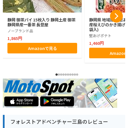
静岡 御茶パイ 15枚入り 静岡土産 御茶
静岡県 地域限定 堅あ
静岡県産一番茶 長登屋
産桜えびのかき揚げ味 1
袋入)
ノーブランド品
堅あげポテト
1,865円
1,460円
Amazonで見る
Amazo
フォレストアドベンチャー三島のレビュー