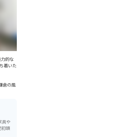
魅力的な
ち着いた
鎌倉の風
家具や
紀初頭