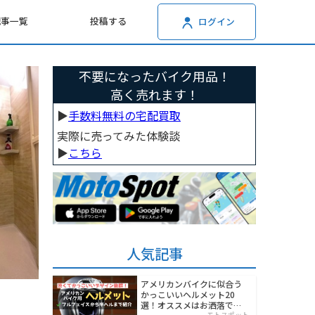
記事一覧
投稿する
ログイン
不要になったバイク用品！
高く売れます！
▶︎
手数料無料の宅配買取
実際に売ってみた体験談
▶︎
こちら
人気記事
アメリカンバイクに似合う
かっこいいヘルメット20
選！オススメはお洒落でワ
モトスポット