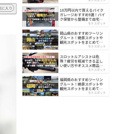
イルド
気に入り
10万円以内で買えるバイク
ガレージおすすめ9選！バイ
ク保管から整備まで自宅で
楽々
モトスポット
岡山県のおすすめツーリン
グルート！絶景スポットや
観光スポットをまとめて紹
介
モトスポット
スロットルアシストは危
険？疲労を軽減できる正し
い使い方やオススメ商品を
紹介
モトスポット
福岡県のおすすめツーリン
グルート！絶景スポットや
観光スポットをまとめて紹
介
モトスポット