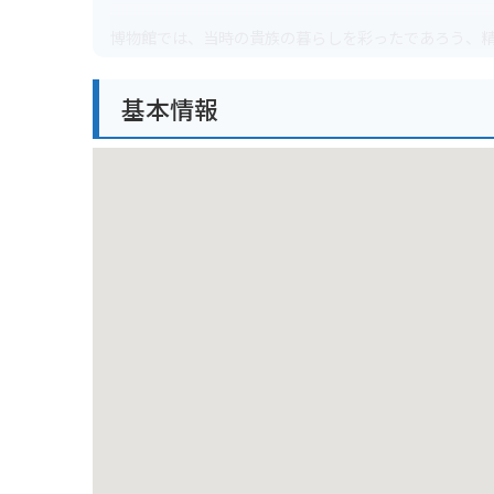
博物館では、当時の貴族の暮らしを彩ったであろう、
されており、一つ一つに歴史と物語が息づいています
解を深めることができます。常設展のほか、期間限定
基本情報
お土産や記念品として、博物館内で販売されているア
りの一品を見つけて、ご自宅で英国の雰囲気を楽しむ
バイクでお越しの場合は、鎌倉市営十二所駐車場や、
しい場合があるので、事前に調べておくと安心です。
じながら寺社仏閣や海沿いを巡るのも、また違った楽
や逗子方面へ足を延ばしてみるのも良いでしょう。