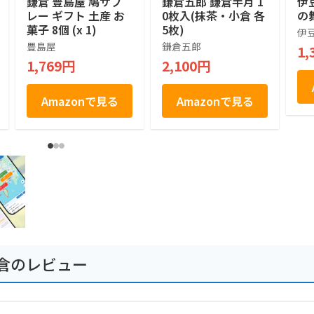
鎌倉 豊島屋 鳩サブ
鎌倉五郎 鎌倉半月 1
伊
レー ギフト 土産 お
0枚入(抹茶・小倉 各
の
菓子 8個 (x 1)
5枚)
伊
豊島屋
鎌倉五郎
1,
1,769円
2,100円
Amazonで見る
Amazonで見る
倉のレビュー