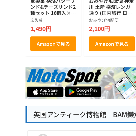
宝製菓 横濱バターサ
おみやげ宅配便 神奈
ンド&チーズサンド2
川 土産 横濱レンガ
種セット 16個入×2
通り (国内旅行 日本
箱
神奈川 お土産）
宝製菓
おみやげ宅配便
1,490円
2,100円
Amazonで見る
Amazonで見る
英国アンティーク博物館 BAM鎌