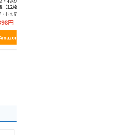
豆・村の駅 桜えび
横濱レンガ通り12個
しいの食品
舞（12枚入り）
入 横浜 お土産 ウイ
り坊(ココア
ッシュボン お取り寄
12枚
豆・村の駅
せ ギフト 贈答用 お
ウイッシュボン
しいの食品
398円
菓子 焼菓子 お年賀
2,100円
648円
お中元 お歳暮 帰省
土産 プレゼント お
Amazonで見る
祝い
Amazonで見る
Amazo