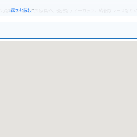
...続きを読む
精巧な細工が施された家具や、優雅なティーカップ、繊細なレースなど
。学芸員の方による丁寧な解説も聞くことができ、アンティークの世界へ
の特別展も開催されており、何度訪れても新しい発見があるでしょう。
ンティークの小物や、英国の紅茶、ビスケットなどもおすすめです。お
のも素敵です。
近隣のコインパーキングをご利用ください。小町通り周辺はバイクの駐
博物館自体は歩いて巡るのが一番ですが、鎌倉の街をバイクで散策し、
しみ方があります。博物館でアンティークの世界に浸った後は、バイク