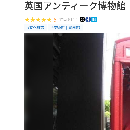
英国アンティーク博物館 
5
（口コミ1件）
#文化施設
#美術館｜資料館