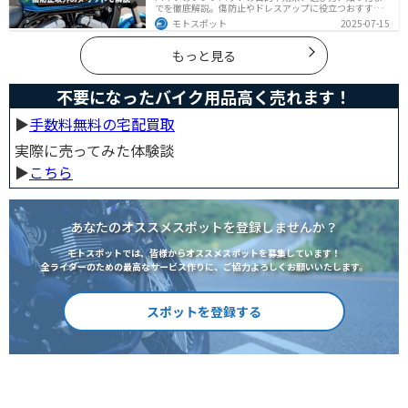
でを徹底解説。傷防止やドレスアップに役立つおすすめ
アイテムも紹介。初心者にも分かりやすい内容で、タン
モトスポット
2025-07-15
クパッド選びに迷っている方に最適な情報をお届けしま
す。
もっと見る
不要になったバイク用品高く売れます！
▶︎
手数料無料の宅配買取
実際に売ってみた体験談
▶︎
こちら
あなたのオススメスポットを登録しませんか？
モトスポットでは、皆様からオススメスポットを募集しています！
全ライダーのための最高なサービス作りに、ご協力よろしくお願いいたします。
スポットを登録する