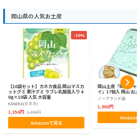
岡山県の人気お土産
-20%
【10袋セット】カネカ食品 岡山マスカ
岡山土産「岡山シャ
ットグミ 果汁グミ ラブレ乳酸菌入り 4
イ」17個入 岡山 お
0g×10袋 人気 大容量
ノーブランド品
KANEKA(カネカ)
1,980円
1,354円
1,690円
Amazo
Amazonで見る