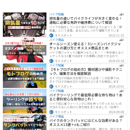
バイク知識
0
排気量の違いでバイクライフが大きく変わる！
運転に必要な免許や維持費について解説
バイクの話をしていると当たり前のように出てくる「排
気量」という言葉。あなたはしっかり理解できています
か？ バイクはクルマと違い、排気量によって必要な免
モトスポット
2022-11-25
許・走れる道路の区分・車検の有無などが細かく変わっ
バイク用品
0
てきます。これらはバイクライフに大きく関わるもので
オールシーズン使える！3シーズンバイクジャ
すので、正しく理解しておきましょう。
ケットの選び方とオススメ商品まとめ
バイク用ジャケット1着持つならこれ！！！年中使えるジ
ャケットなら1着でほぼ全ての季節に対応できるので、出
費も抑えられます。真夏や真冬など極端な季節に乗る場
モトスポット
2024-05-18
合は専用ジャケットがあるとより快適になるのでツーリ
バイク知識
0
ングスタイルに合わせて検討してください。
【モトブログの始め方】機材選びや撮影テクニ
ック、編集方法を徹底解説
モトブログの始め方を知りたい人必見！この記事では、
モトブログの始め方から成功のコツまでを解説します。
実は、モトブログを始めるには機材をそろえる必要があ
モトスポット
2024-10-01
ります。記事を読めば、モトブログを成功させるための
バイク知識
0
コツを知ることが可能です。
バイクツーリングで最低限必要な持ち物は？あ
ると便利安心な荷物はこれ！
バイク初心者でツーリングに何を持って行ったらいいの
か分からない人向けに持ち物をまとめました！日帰りや1
泊以上の日数別、トラブル対策やメンテ用品、出先であ
モトスポット
2024-09-08
ると便利なアイテムまで全て解説しています。アレを忘
バイク用品
0
れた！持ってきたけど使わなかったなど出先で困らない
バイクのタンクパッドにはどんな効果がある？
よう自分に必要な荷物を把握しておきましょう。
オススメ13選＋αもご紹介
バイクのタンクパッドの目的や効果、選び方、貼り方ま