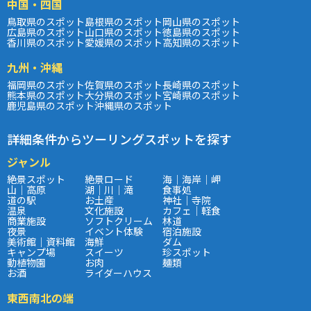
中国・四国
鳥取県のスポット
島根県のスポット
岡山県のスポット
広島県のスポット
山口県のスポット
徳島県のスポット
香川県のスポット
愛媛県のスポット
高知県のスポット
九州・沖縄
福岡県のスポット
佐賀県のスポット
長崎県のスポット
熊本県のスポット
大分県のスポット
宮崎県のスポット
鹿児島県のスポット
沖縄県のスポット
詳細条件からツーリングスポットを探す
ジャンル
絶景スポット
絶景ロード
海｜海岸｜岬
山｜高原
湖｜川｜滝
食事処
道の駅
お土産
神社｜寺院
温泉
文化施設
カフェ｜軽食
商業施設
ソフトクリーム
林道
夜景
イベント体験
宿泊施設
美術館｜資料館
海鮮
ダム
キャンプ場
スイーツ
珍スポット
動植物園
お肉
麺類
お酒
ライダーハウス
東西南北の端