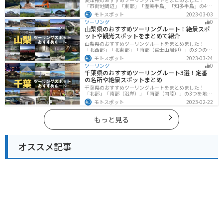
「市街地周辺」「東部」「渥美半島」「知多半島」の4つ
のルート紹介します。名古屋周辺の栄えたスポットから
モトスポット
2023-03-03
山、海、美術館なども多数あり、自然・歴史・文化を満
ツーリング
0
喫するツーリングができます。バイクで愛知県にツーリ
山梨県のおすすめツーリングルート！絶景スポ
ングに行く際は参考にしてください。
ットや観光スポットをまとめて紹介
山梨県のおすすめツーリングルートをまとめました！
「北西部」「北東部」「南部（富士山周辺）」の3つのル
ート紹介します。富士山を中心に自然豊かな景色や食事
モトスポット
2023-03-24
を楽しめるスポットが多数あります。バイクで山梨県に
ツーリング
0
ツーリングに行く際は参考にしてください。
千葉県のおすすめツーリングルート3選！定番
の名所や絶景スポットまとめ
千葉県のおすすめツーリングルートをまとめました！
「北部」「南部（沿岸）」「南部（内陸）」の3つを地域
別で紹介します！千葉は首都圏からのアクセスも良く、
モトスポット
2023-02-22
海と山どちらも堪能できるのでツーリングには最適な場
所です。
もっと見る
オススメ記事