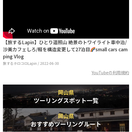
【旅するLapin】ひとり遥照山 絶景のトワイライト車中泊/
沙美カフェしろ/軽を構造変更して27泊目
small cars cam
ping Vlog
旅するホロコロLapin / 2022-06-30
YouTubeの利用規約
岡山県
ツーリングスポット一覧
岡山県
おすすめツーリングルート