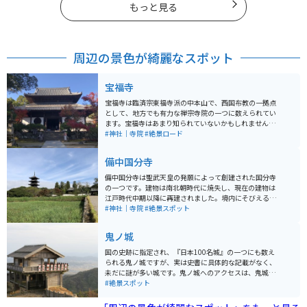
もっと見る
周辺の景色が綺麗なスポット
宝福寺
宝福寺は臨済宗東福寺派の中本山で、西国布教の一拠点
として、地方でも有力な禅宗寺院の一つに数えられてい
ます。宝福寺はあまり知られていないかもしれません
が、雪舟が幼い頃修行し、涙でネズミの絵を描いたとい
#神社｜寺院
#絶景ロード
う伝説で有名な寺です。特に秋の紅葉はきれいです。
備中国分寺
備中国分寺は聖武天皇の発願によって創建された国分寺
の一つです。建物は南北朝時代に焼失し、現在の建物は
江戸時代中期以降に再建されました。境内にそびえる五
重塔は、岡山県内唯一のもので吉備路の代表的な景観と
#神社｜寺院
#絶景スポット
なっています。春は菜の花、夏はひまわり、秋はコスモ
スが周囲に栽培されて備中国分寺を見せてくれます。ま
鬼ノ城
た夕焼けも大変美しく、多くのカメラマンも訪れます。
国の史跡に指定され、『日本100名城』の一つにも数え
られる鬼ノ城ですが、実は史書に具体的な記載がなく、
未だに謎が多い城です。鬼ノ城へのアクセスは、鬼城山
の南麓にある『砂川公園』から車道が整備されているた
#絶景スポット
め、車やバイクで近くまで行けます。西門の斜め後方に
は『角楼』という防御施設もあるのですが、そこから眺