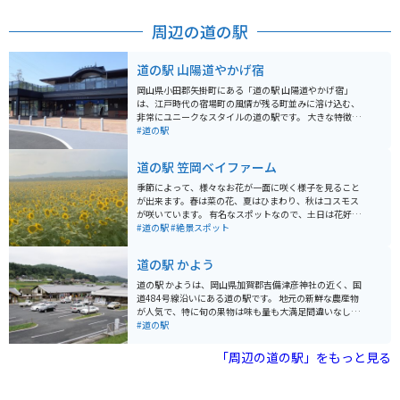
周辺の道の駅
道の駅 山陽道やかげ宿
岡山県小田郡矢掛町にある「道の駅 山陽道やかげ宿」
は、江戸時代の宿場町の風情が残る町並みに溶け込む、
非常にユニークなスタイルの道の駅です。 大きな特徴
は、あえて施設内に飲食・物販コーナーを置かない「ま
#道の駅
ち全体を道の駅」とするコンセプトです。豪華寝台列車
「ななつ星in九州」などを手がけた水戸岡鋭治氏がデザ
道の駅 笠岡ベイファーム
イン監修したモダンな駅舎は、それ自体が観光名所とな
っており、2階の展望デッキからは歴史ある町並みを一
季節によって、様々なお花が一面に咲く様子を見ること
望できます。 バイクで訪れる方には、国道486号沿いで
が出来ます。春は菜の花、夏はひまわり、秋はコスモス
アクセスしやすく、ツーリングの作戦会議や休憩の拠点
が咲いています。 有名なスポットなので、土日は花好き
として重宝します。飲食や買い物は、隣接する商店街へ
な人やカメラ好きな人がカメラを持って訪れるのをよく
#道の駅
#絶景スポット
足を運ぶスタイル。地元産の麺や自然薯を使った「広島
見かけます。道の駅の周辺に咲いていて、絶景を色んな
お好み焼」や、見た目も華やかな「だんご行列」などの
場所で楽しめます。 高台も用意されているので、上から
道の駅 かよう
絶品スイーツ、本格的なクラフトチョコレート店が揃っ
の視点でも楽しむことが出来ます。スポットに行くまで
ています。 さらに、施設ではe-Bikeのレンタルも行って
の道のりは、田舎道で、車通りは少ないです。
道の駅 かようは、岡山県加賀郡吉備津彦神社の近く、国
おり、バイクを降りてから細い路地裏や歴史的な本陣を
道484号線沿いにある道の駅です。 地元の新鮮な農産物
ゆっくり巡るのもおすすめです。洗練されたデザインの
が人気で、特に旬の果物は味も量も大満足間違いなし。
休憩ラウンジは24時間利用可能で、長旅の合間にほっと
食事処では、地元産の食材を使った素朴で美味しい料理
#道の駅
一息つくのに最適なスポットです。
が楽しめます。 周辺には、歴史を感じられる吉備津彦神
社や、自然豊かな吉備高原など観光スポットも充実して
「周辺の道の駅」をもっと見る
おり、ツーリングの休憩場所としても最適です。 バイク
駐車場もあるので、安心して立ち寄れます。 お土産に
は、地元産の果物を使ったジャムやジュース、新鮮野菜