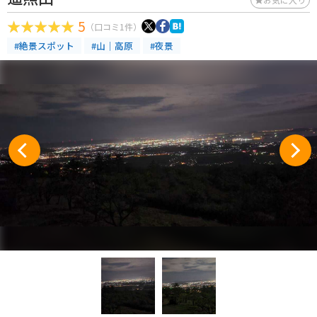
5
（口コミ1件）
#絶景スポット
#山｜高原
#夜景