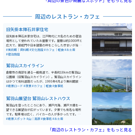
「周辺の景色が綺麗なスポット」をもっと見る
める西門はまさに絶景です。
周辺のレストラン・カフェ
旧矢掛本陣石井家住宅
旧矢掛本陣石井家住宅は、江戸時代に大名のための宿泊
場所として使われていたお屋敷です。屋敷は約1000坪と
広大で、御成門や日本建築の粋をこらした佇まいが当時
の姿を保っています。 また、家屋は国の重要文化財にも
#美術館｜資料館
#文化施設
#カフェ｜軽食
#お土産
指定されており、建物の豪壮さだけでなく、当時の通行
#宿泊施設
の様子を物語る大量の資料が保管されています。資料に
よっては、薩摩から江戸に向う途中に天璋院篤姫が宿泊
鷲羽山スカイライン
された記録も残っています。矢掛名物のゆべしを100本
以上も所望されたことも明らかになっています。
倉敷市の南部を通る一般県道で、全長約18kmの鷲羽山
公園線（旧鷲羽山スカイライン）。鷲羽山スカイライン
はかつて有料道路だったが、1995年4月より無料開放さ
れ、名称変更された後も同路線の愛称として使用されて
#絶景ロード
#夜景
#カフェ｜軽食
#食事処
いる。瀬戸内海から水島の工業地帯まで続き、視界が広
がる場所からは素晴らしい景色を眺めることが出来る。
鷲羽山展望台 鷲羽山レストハウス
水島展望台からは、倉敷市街地、水島港湾岸沿いに立ち
並ぶ水島コンビナートが一望できる。
鷲羽山を登ったところにあり、瀬戸内海、瀬戸大橋を一
望できる展望台が広がっています。夕景でも有名な場所
です。駐車場は広く、バイカーの人が多かったです。レ
ストハウスではお土産が買えたり、レストラン・宴会場
#絶景スポット
#山｜高原
#食事処
#お土産
もあるようです。
「周辺のレストラン・カフェ」をもっと見る