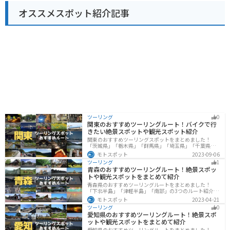
がおすすめです。
オススメスポット紹介記事
ツーリング
0
関東のおすすめツーリングルート！バイクで行
きたい絶景スポットや観光スポット紹介
関東のおすすめツーリングスポットをまとめました！
「茨城県」「栃木県」「群馬県」「埼玉県」「千葉県」
「東京都」「神奈川県」の各県の観光地紹介します。自
モトスポット
2023-09-06
然豊かな山々や湖、温泉地が点在し、四季折々の景色を
ツーリング
1
楽しめるスポットが多数あります。バイクで関東にツー
青森のおすすめツーリングルート！絶景スポッ
リングに行く際は参考にしてください。
トや観光スポットをまとめて紹介
青森県のおすすめツーリングルートをまとめました！
「下北半島」「津軽半島」「南部」の3つのルート紹介し
ます。自然に恵まれた風光明媚な景色や歴史文化に触れ
モトスポット
2023-04-21
られる観光スポットが多くあります。バイクで青森県に
ツーリング
0
ツーリングに行く際は参考にしてください。
愛知県のおすすめツーリングルート！絶景スポ
ットや観光スポットをまとめて紹介
愛知県のおすすめツーリングルートをまとめました！