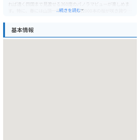
れば遠く四国まで見渡せる360度のパノラマビューが楽しめま
...続きを読む
す。特に、春には山頂一帯に広がる約2000本の桜が咲き誇り、
息をのむほどの絶景が広がります。桜の季節には多くの観光客
で賑わい、お花見を楽しむには最高の場所です。
基本情報
遥照山には、春には桜、秋には紅葉と、四季折々の美しい自然
を満喫できるハイキングコースが整備されています。初心者で
も気軽に楽しめるコースから、本格的な登山を楽しめるコース
まで様々ですので、体力に合わせて選ぶことができます。山頂
付近には展望台や休憩所もあり、ゆっくりと景色を眺めながら
リフレッシュするのに最適です。また、車でのアクセスも可能
で、山頂近くまで車で行くこともできます。バイクでツーリン
グに来られる方にも、山頂までの景色の良いワインディングロ
ードは走りごたえがあり、おすすめです。ただし、道幅が狭い
箇所もありますので、安全運転を心がけてください。
遥照山の周辺には、備前焼の里として有名な伊部地区がありま
す。備前焼は、千年の歴史を持つ素朴で力強い焼き物で、多く
の窯元やギャラリーが点在しています。お気に入りの器を探し
たり、陶芸体験を楽しんだりするのもおすすめです。また、備
前焼伝統産業会館では、備前焼の歴史や作品を学ぶことができ