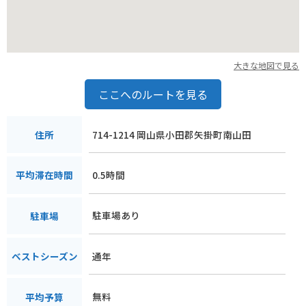
ます。遥照山で自然を満喫した後は、備前焼の里で日本の伝統
文化に触れてみてはいかがでしょうか。山頂からの眺めと、備
前焼の温かみに触れる旅は、きっと心に残るものになるはずで
す。
大きな地図で見る
ここへのルートを見る
714-1214 岡山県小田郡矢掛町南山田
住所
0.5時間
平均滞在時間
駐車場あり
駐車場
通年
ベストシーズン
無料
平均予算