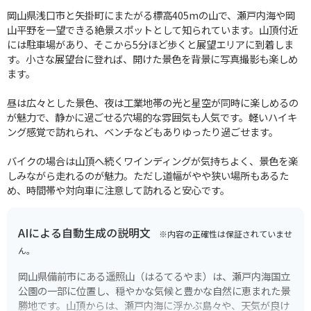
岡山県浅口市と矢掛町にまたがる標高405mの山で、瀬戸内海や岡
山平野を一望できる絶景スポットとして知られています。山頂付近
には駐車場があり、そこから5分ほど歩くと展望エリアに到着しま
す。小さな展望台に登れば、開けた景色を背景に写真撮影も楽しめ
ます。
昼は広々とした景色、夜は工業地帯の光と星空が同時に楽しめるの
が魅力で、静かに過ごせる穴場的な雰囲気も人気です。軽いハイキ
ング感覚で訪れられ、ベンチなどもありゆったり過ごせます。
バイクの場合は山頂へ続くワインディングが気持ちよく、景色を楽
しみながら走れるのが魅力。ただし道幅がやや狭い場所もあるた
め、時間帯や対向車に注意して訪れると安心です。
AIによる自動生成の説明文
※内容の正確性は保証されていませ
ん。
岡山県備前市にある遥照山（はるてるやま）は、瀬戸内海国立
公園の一部に位置し、穏やかな気候と豊かな自然に恵まれた景
勝地です。山頂からは、瀬戸内海に浮かぶ島々や、天気が良け