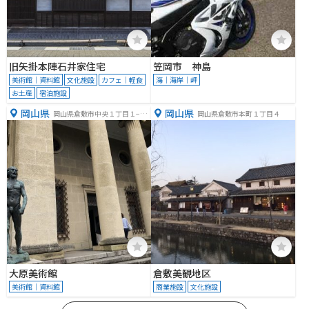
旧矢掛本陣石井家住宅
笠岡市 神島
美術館｜資料館
文化施設
カフェ｜軽食
海｜海岸｜岬
お土産
宿泊施設
岡山県
岡山県
岡山県倉敷市中央１丁目１−１
岡山県倉敷市本町１丁目４
５
大原美術館
倉敷美観地区
美術館｜資料館
商業施設
文化施設