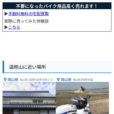
不要になったバイク用品高く売れます！
▶︎
手数料無料の宅配買取
実際に売ってみた体験談
▶︎
こちら
遥照山に近い場所
岡山県
岡山県
岡山県小田郡矢掛町矢掛３０７
岡山県笠岡市神島
９