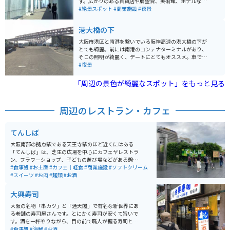
す。広がりのある百貨店や展望台、美術館、ホテルなど
様々な施設が出店しており、１日中楽しむことができま
#絶景スポット
#商業施設
#夜景
す。さらに、大阪随一の絶景とともに絶品グルメも楽し
めます。
港大橋の下
大阪市港区と南港を繋いでいる阪神高速の港大橋の下が
とても綺麗。前には南港のコンテナターミナルがあり、
そこの照明が綺麗く、デートにとてもオススメ。車で岸
壁まで行け、車の中から夜景を楽しむ事ができるので暑
#夜景
い日や、寒いにでも行けるオススメスポットです。近く
にユニバーサルスタジオジャパンもあるのでそこの花火
「周辺の景色が綺麗なスポット」をもっと見る
が見える事もある。ユーポスのCMに使われているスポッ
トです。
周辺のレストラン・カフェ
てんしば
大阪南部の拠点駅である天王寺駅のほど近くにはある
「てんしば」は、芝生の広場を中心にカフェヤレストラ
ン、フラワーショップ、子どもの遊び場などがある憩い
のスペースです。「てんしば」からは天王寺動物園にも
#食事処
#お土産
#カフェ｜軽食
#商業施設
#ソフトクリーム
ほど近く、親子連れやカップルにも大人気です。また、
#スイーツ
#お肉
#麺類
#お酒
「あべのハルカス」や串カツで有名な新世界界隈にも歩
いていける距離にありますので、遊んで、観て、食べて
大興寿司
の三拍子揃った休日を楽しむにはベストな場所です。
大阪の名物「串カツ」と「通天閣」で有名な新世界にあ
る老舗の寿司屋さんです。とにかく寿司が安くて旨いで
す。酒を一杯やりながら、目の前で職人が握る寿司と昭
和の風情漂う店の雰囲気と相まって、とってもいい感じ
#食事処
#海鮮
#お酒