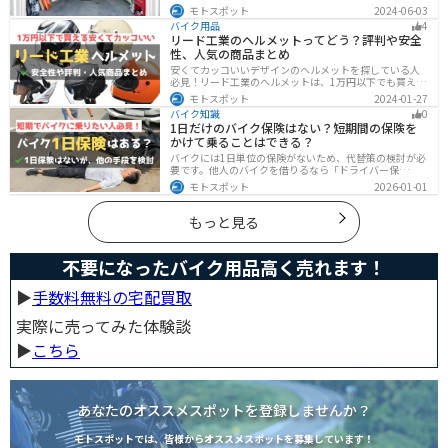
ジの種類やメリットデメリットからオススメ商品まで徹
モトスポット
2024-06-03
底解説しますので、自宅にセキュリティの高いバイク保
バイク用品
4
管庫や整備場所が欲しい方は参考にしてください。
リード工業のヘルメットってどう？評判や安全
性、人気の商品まとめ
安くてカッコいいデザインのヘルメットを探している人
必見！リード工業のヘルメットは、1万円以下でも買える
ヘルメットが多数あります。安全基準もしっかりクリア
モトスポット
2024-01-27
しており、安全性にも優れています。種類も豊富でカス
バイク知識
0
タム用のシールドもあるので、クールに決めたい人にオ
1日だけのバイク保険はない？短期間の保険を
ススメです。
かけて乗ることはできる？
バイクには1日単位の保険がないため、代替策の検討が必
要です。他人のバイクを借りるなら「ドライバー保
険」、125cc以下で家族が車持ちなら「ファミリーバイク
モトスポット
2026-01-01
特約」、自身のバイクなら「バイク保険の短期加入」が
有効です。手間を省くなら、任意保険込みの「レンタル
バイク」も選べます。
もっと見る
不要になったバイク用品高く売れます！
▶︎
手数料無料の宅配買取
実際に売ってみた体験談
▶︎
こちら
あなたのオススメスポットを登録しませんか？
モトスポットでは、皆様からオススメスポットを募集しています！