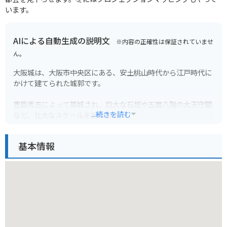
います。
AIによる自動生成の説明文
※内容の正確性は保証されていませ
ん。
大阪城は、大阪市中央区にある、安土桃山時代から江戸時代に
かけて建てられた城郭です。
豊臣秀吉によって築城され、巨大な石垣や五層八階の大天守閣
...続きを読む
など、壮大なスケールを誇ります。
城内には、歴史資料館や庭園など、見どころが満載です。春に
は約4300本の桜が咲き乱れ、お花見の名所としても人気があり
基本情報
ます。
バイクでお越しの場合は、周辺にいくつか駐輪場があります。
ただし、休日は混雑が予想されるため、公共交通機関の利用を
おすすめします。