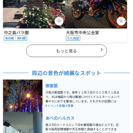
中之島バラ園
大阪市中央公会堂
美術館｜資料館
文化施設
もっと見る
周辺の景色が綺麗なスポット
御堂筋
大阪の御堂筋です。毎年１１月３日から１２月３１日ま
で、北は梅田から南は難波にかけてイルミネーションで
華やかに彩りを駆使しています。それぞれの区間には６
色の各エリアを象徴する演出が美しいです。年内の記念
#イベント体験
#夜景
に写真映えをしてSNS発信をしたり子供参加型ギャラリ
ーもあって近隣の小学校にもご協力を頂いています。
あべのハルカス
高さ300メートルという日本最高層の複合ビルです。近
鉄大阪阿部野橋駅や天王寺駅と直結することができま