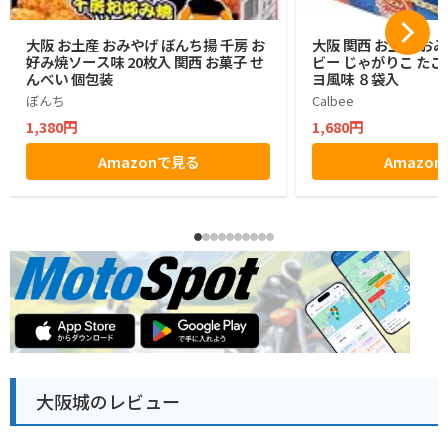
大阪 お土産 おみやげ ぼんち揚 千房 お
大阪 関西 お土産 お
好み焼ソース味 20枚入 関西 お菓子 せ
ビー じゃがりこ たこ
んべい 個包装
ヨ風味 ８袋入
ぼんち
Calbee
1,380円
1,680円
Amazonで見る
Amazo
大阪城のレビュー