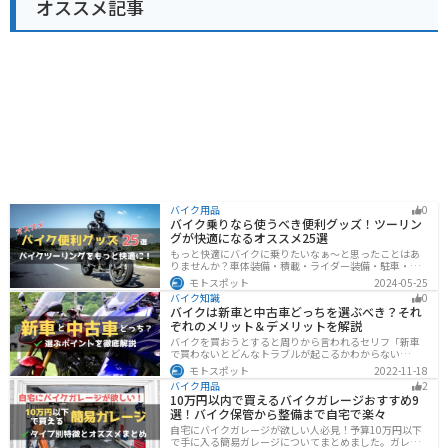
オススメ記事
バイク用品
0
バイク乗りなら使うべき便利グッズ！ツーリン
グが快適になるオススメ25選
もっと快適にバイクに乗りたいなぁ〜と思ったことはあ
りませんか？車体装備・積載・ライダー装備・駐車・メ
ンテ・トラブル対応の6ジャンルで、バイクをもっと快適
モトスポット
2024-05-25
にするオススメ便利グッズを紹介します！
バイク知識
0
バイクは新車と中古車どっちを選ぶべき？それ
ぞれのメリット＆デメリットを解説
バイクを買おうとすると周りから言われるセリフ「新車
で買わないとどんなトラブルが起こるかわからない
ぞ！」「いやいや、どうせ転ぶんだから中古車で十分
モトスポット
2022-11-18
だ！」…いろんな意見があるから迷いますよね。でも新
バイク用品
2
車と中古車、どちらにも良い点と悪い点があるんです。
10万円以内で買えるバイクガレージおすすめ9
それぞれの特徴について解説します。
選！バイク保管から整備まで自宅で楽々
自宅にバイクガレージが欲しい人必見！予算10万円以下
で手に入る簡易ガレージについてまとめました。ガレー