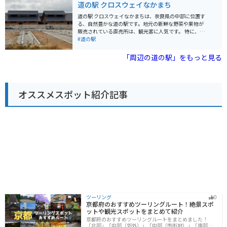
道の駅 クロスウェイなかまち
る張子の虎で知られており、一見の価値があります。
古市古墳群や、誉田八幡宮など、歴史的な観光スポット
も点在しているので、ツーリングの拠点としても最適で
道の駅 クロスウェイなかまちは、奈良県の中部に位置す
す。 道の駅 しらとりの郷・羽曳野で、地元の美味しいも
る、自然豊かな道の駅です。地元の新鮮な野菜や果物が
のを堪能したり、周辺の観光を楽しんでみてはいかがで
販売されている直売所は、観光客に人気です。 特に、奈
しょうか。
良県産のブランドイチゴ「あすかルビー」や「古都華」
#道の駅
は、甘みが強く果汁たっぷりでおすすめです。 バイクで
訪れる際は、広々とした駐車場があるので安心です。道
「周辺の道の駅」をもっと見る
の駅周辺には、歴史的な寺院や美しい自然を楽しめるス
ポットが点在しているので、ツーリングの拠点としても
最適です。
オススメスポット紹介記事
ツーリング
0
京都府のおすすめツーリングルート！絶景スポ
ットや観光スポットをまとめて紹介
京都府のおすすめツーリングルートをまとめました！
「北部」「中部（郊外）」「中部（市街地）」「南部」