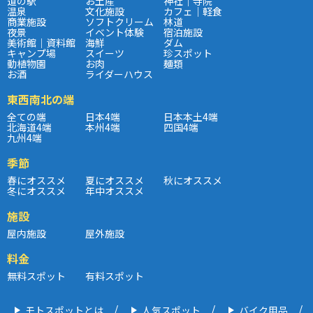
道の駅
お土産
神社｜寺院
温泉
文化施設
カフェ｜軽食
商業施設
ソフトクリーム
林道
夜景
イベント体験
宿泊施設
美術館｜資料館
海鮮
ダム
キャンプ場
スイーツ
珍スポット
動植物園
お肉
麺類
お酒
ライダーハウス
東西南北の端
全ての端
日本4端
日本本土4端
北海道4端
本州4端
四国4端
九州4端
季節
春にオススメ
夏にオススメ
秋にオススメ
冬にオススメ
年中オススメ
施設
屋内施設
屋外施設
料金
無料スポット
有料スポット
モトスポットとは
人気スポット
バイク用品