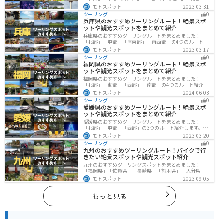
の4つのルート紹介します。古い町並みや神社仏閣、自然
モトスポット
2023-03-31
に囲まれた風光明媚なスポットが数多く存在し、様々な
ツーリング
0
楽しみ方ができます。バイクで京都府にツーリングに行
兵庫県のおすすめツーリングルート！絶景スポ
く際は参考にしてください。
ットや観光スポットをまとめて紹介
兵庫県のおすすめツーリングルートをまとめました！
「北部」「中部」「南東部」「南西部」の4つのルート紹
介します。自然豊かな山を堪能できる北部と中部、街中
モトスポット
2023-03-17
で海辺の南部と違った楽しみ方ができます。バイクで兵
ツーリング
0
庫県にツーリングに行く際は参考にしてください。
福岡県のおすすめツーリングルート！絶景スポ
ットや観光スポットをまとめて紹介
福岡県のおすすめツーリングルートをまとめました！
「北部」「東部」「西部」「南部」の4つのルート紹介し
ます。豊かな自然から歴史ある名所、グルメまで多彩な
モトスポット
2024-06-03
魅力が詰まっており、様々な楽しみ方ができます。バイ
ツーリング
0
クで福岡県にツーリングに行く際は参考にしてくださ
愛媛県のおすすめツーリングルート！絶景スポ
い。
ットや観光スポットをまとめて紹介
愛媛県のおすすめツーリングルートをまとめました！
「北部」「中部」「西部」の3つのルート紹介します。山
や海といった自然だけでなく、気軽に渡れる島もあり
モトスポット
2023-03-20
様々な楽しみ方ができます。バイクで愛媛県にツーリン
ツーリング
0
グに行く際は参考にしてください。
九州のおすすめツーリングルート！バイクで行
きたい絶景スポットや観光スポット紹介
九州のおすすめツーリングスポットをまとめました！
「福岡県」「佐賀県」「長崎県」「熊本県」「大分県」
「宮崎都」「鹿児島県」の各県の観光地紹介します。自
モトスポット
2023-09-05
然豊かな山々や湖、温泉地が点在し、四季折々の景色を
楽しめるスポットが多数あります。バイクで九州にツー
リングに行く際は参考にしてください。
もっと見る