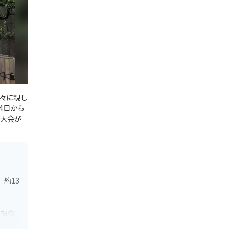
々に親し
4日から
火大会が
約13
、梅の