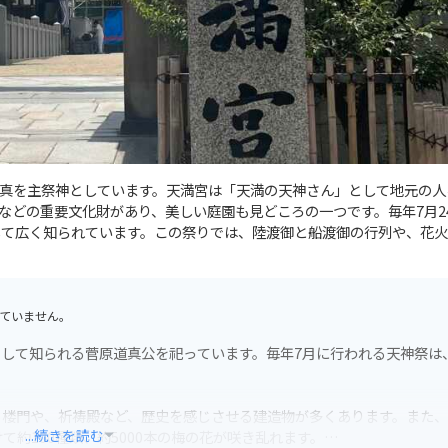
真を主祭神としています。天満宮は「天満の天神さん」として地元の人
などの重要文化財があり、美しい庭園も見どころの一つです。毎年7月2
して広く知られています。この祭りでは、陸渡御と船渡御の行列や、花
ていません。
して知られる菅原道真公を祀っています。毎年7月に行われる天神祭は、
る楼門や、祈祷殿など、歴史を感じさせる建造物が多くあります。また
...続きを読む
て約100種類、約5000本の梅の花が咲き乱れます。