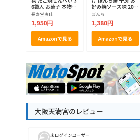
物 たこ焼せんべい 3
げ ぼんち揚 千房 お
6袋入 お菓子 本物食
好み焼ソース味 20枚
材のうまみと秘伝ソ
入 関西 お菓子 せん
長寿堂恵佳
ぼんち
ースが決めて！
べい 個包装
1,950円
1,380円
Amazonで見る
Amazonで見る
大阪天満宮のレビュー
未ログインユーザー