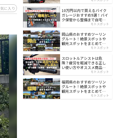
イルド
お気に入り
10万円以内で買えるバイク
ガレージおすすめ9選！バイ
ク保管から整備まで自宅で
楽々
モトスポット
岡山県のおすすめツーリン
グルート！絶景スポットや
観光スポットをまとめて紹
介
モトスポット
スロットルアシストは危
険？疲労を軽減できる正し
い使い方やオススメ商品を
紹介
モトスポット
福岡県のおすすめツーリン
グルート！絶景スポットや
観光スポットをまとめて紹
介
モトスポット