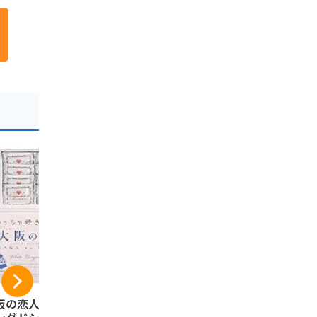
阪の恋人(ホワイト
[エンタメゴルフ] 吉
大阪マヨお