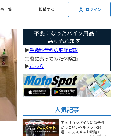
記事一覧
投稿する
ログイン
不要になったバイク用品！
高く売れます！
▶︎
手数料無料の宅配買取
実際に売ってみた体験談
▶︎
こちら
人気記事
アメリカンバイクに似合う
かっこいいヘルメット20
選！オススメはお洒落でワ
モトスポット