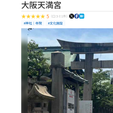
大阪天満宮
5
（口コミ1件）
#神社｜寺院
#文化施設