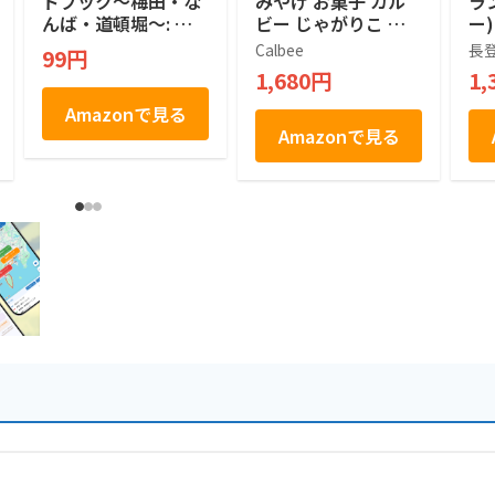
ドブック〜梅田・な
みやげ お菓子 カル
ラ
んば・道頓堀〜: 観
ビー じゃがりこ た
ー
光スポットだけじゃ
こ焼き味 ソースマヨ
土
Calbee
長
99円
ない！大阪グルメか
風味 ８袋入
1,680円
1,
らお土産まで大阪の
魅力満載 大阪観光ガ
Amazonで見る
イドブック
Amazonで見る