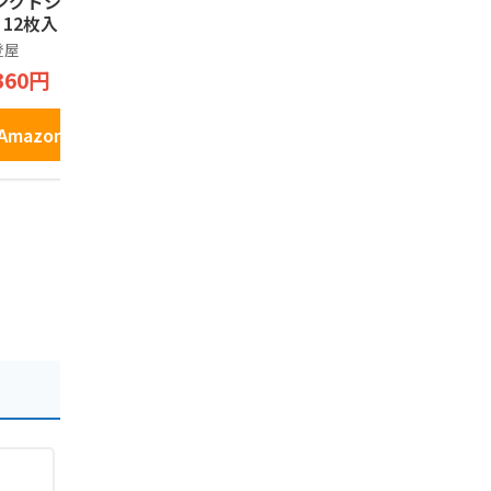
ングドシャクッキ
村洋文 大阪府知事 T
ネーズ味 個包
) 12枚入 大阪のお
シャツ[大阪 知事 吉
袋)
産
村 グッズ おもしろ
登屋
エンタメゴルフ
ノーブランド
お土産] (Lサイズ)
360円
1,500円
990円
Amazonで見る
Amazonで見る
Amazo