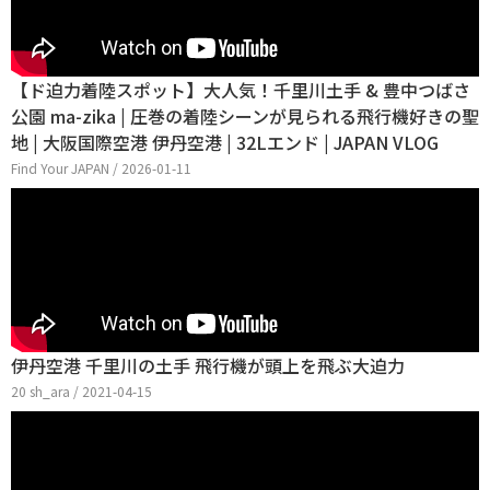
【ド迫力着陸スポット】大人気！千里川土手 & 豊中つばさ
公園 ma-zika | 圧巻の着陸シーンが見られる飛行機好きの聖
地 | 大阪国際空港 伊丹空港 | 32Lエンド | JAPAN VLOG
Find Your JAPAN / 2026-01-11
伊丹空港 千里川の土手 飛行機が頭上を飛ぶ大迫力
20 sh_ara / 2021-04-15