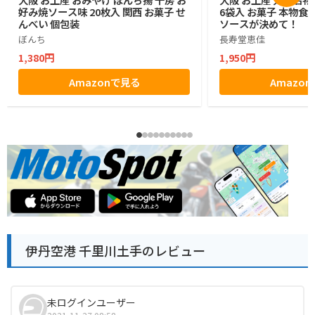
好み焼ソース味 20枚入 関西 お菓子 せ
6袋入 お菓子 本物
んべい 個包装
ソースが決めて！
ぼんち
長寿堂恵佳
1,380円
1,950円
Amazonで見る
Amazo
伊丹空港 千里川土手のレビュー
未ログインユーザー