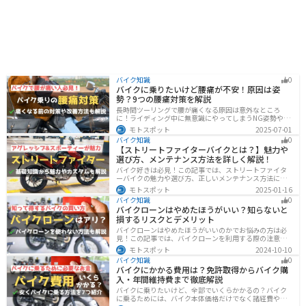
バイク知識
0
バイクに乗りたいけど腰痛が不安！原因は姿
勢？9つの腰痛対策を解説
長時間ツーリングで腰が痛くなる原因は意外なところ
に！ライディング中に無意識にやってしまうNG姿勢や体
への負担、今すぐ見直せる予防・対策法をわかりやすく
モトスポット
2025-07-01
解説。腰痛対策に効果的な便利アイテムも紹介し、快適
バイク知識
0
で楽しいツーリングをサポートします。
【ストリートファイターバイクとは？】魅力や
選び方、メンテナンス方法を詳しく解説！
バイク好きは必見！この記事では、ストリートファイタ
ーバイクの魅力や選び方、正しいメンテナンス方法につ
いて解説しています。実はストリートファイターバイク
モトスポット
2025-01-16
は、個性的なデザインと高い走行性能が魅力です。この
バイク知識
0
記事を読めば、ストリートファイターバイクの魅力がわ
バイクローンはやめたほうがいい？知らないと
かります。
損するリスクとデメリット
バイクローンはやめたほうがいいのかでお悩みの方は必
見！この記事では、バイクローンを利用する際の注意点
や失敗しない選び方を解説しています。実は、バイクロ
モトスポット
2024-10-10
ーンの選び方にはコツがあります。この記事を読めば、
バイク知識
0
自分に合った賢い選択をすることが可能です。
バイクにかかる費用は？免許取得からバイク購
入・年間維持費まで徹底解説
バイクに乗りたいけど、全部でいくらかかるの？バイク
に乗るためには、バイク本体価格だけでなく諸経費や税