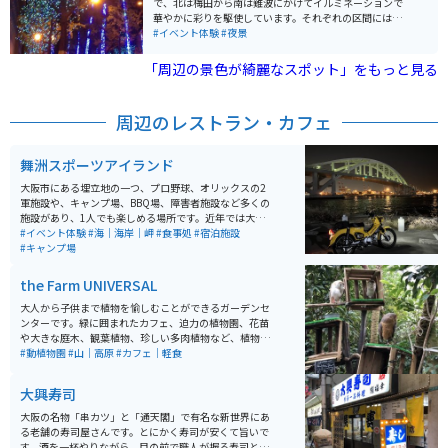
で、北は梅田から南は難波にかけてイルミネーションで
華やかに彩りを駆使しています。それぞれの区間には６
色の各エリアを象徴する演出が美しいです。年内の記念
#イベント体験
#夜景
に写真映えをしてSNS発信をしたり子供参加型ギャラリ
ーもあって近隣の小学校にもご協力を頂いています。
「周辺の景色が綺麗なスポット」をもっと見る
周辺のレストラン・カフェ
舞洲スポーツアイランド
大阪市にある埋立地の一つ、プロ野球、オリックスの2
軍施設や、キャンプ場、BBQ場、障害者施設など多くの
施設があり、1人でも楽しめる場所です。近年では大きな
会社の倉庫なども建設されて、バイクでは少し走行しに
#イベント体験
#海｜海岸｜岬
#食事処
#宿泊施設
くくはなっていますが、休日など大型車両がない日は道
#キャンプ場
も広いのでゆったりと走行できます。
the Farm UNIVERSAL
大人から子供まで植物を愉しむことができるガーデンセ
ンターです。緑に囲まれたカフェ、迫力の植物園、花苗
や大きな庭木、観葉植物、珍しい多肉植物など、植物を
体感しながら楽しむことができます。 リニューアルして
#動植物園
#山｜高原
#カフェ｜軽食
から豊富な植物をはじめ、ゆったりと寛げるカフェ、子
供たちが楽しめる遊具、動物、いちご狩りなど、体験が
大興寿司
できるガーデンセンターになっています。
大阪の名物「串カツ」と「通天閣」で有名な新世界にあ
る老舗の寿司屋さんです。とにかく寿司が安くて旨いで
す。酒を一杯やりながら、目の前で職人が握る寿司と昭