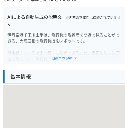
AIによる自動生成の説明文
※内容の正確性は保証されていませ
ん。
伊丹空港千里川土手は、飛行機の離着陸を間近で見ることがで
きる、大阪屈指の飛行機撮影スポットです。
滑走路のすぐそばまで行くことができるため、轟音とともに頭
...続きを読む
上を飛んでいく飛行機の姿は圧巻です。
日中はもちろん、夜間は飛行機のライトが美しく、幻想的な雰
基本情報
囲気を楽しむことができます。
土手沿いは公園になっており、ベンチも設置されているので、
ゆっくりと飛行機を眺めることができます。
バイクで行く場合は、土手沿いの道路に無料の駐輪場がありま
す。
ただし、道幅が狭いため、大型バイクは駐車が難しい場合があ