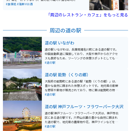
和の風情漂う店の雰囲気と相まって、とってもいい感じ
#食事処
#海鮮
#お酒
です。まぁ、寿司食ってから、串カツってのが、おすす
めです。
「周辺のレストラン・カフェ」をもっと見る
周辺の道の駅
道の駅 いながわ
道の駅 いながわは、兵庫県猪名川町にある道の駅です。
中国自動車道に隣接しており、大阪や神戸からのアクセ
スも良好なため、ツーリングの休憩スポットとしても人
気です。 地元産の新鮮な野菜や果物が販売されている直
#道の駅
売所は、道の駅 いながわの魅力の一つです。特に、猪名
川町で採れた新鮮な野菜は、味が濃くて美味しいと評判
道の駅 能勢（くりの郷）
です。また、地元の食材を使ったレストランでは、猪名
川町の味を楽しむことができます。 バイクで訪れる場
大阪府の能勢町にある道の駅「能勢（くりの郷）」は、
合、道の駅 いながわには、広々とした駐車場が完備され
豊かな自然に囲まれた休憩スポットです。 地元産の新鮮
ています。また、周辺には、自然豊かな観光スポットも
な野菜や果物が販売されており、特に栗は能勢町の特産
多くあります。例えば、大野山アルプスランドは、山頂
品として有名です。 栗を使ったお菓子や加工品も豊富な
#道の駅
からの景色が素晴らしく、ハイキングコースとしても人
ので、お土産探しにも最適です。 また、併設されている
気です。道の駅 いながわを拠点に、猪名川町の自然を満
レストランでは、地元食材をふんだんに使った料理を楽
道の駅 神戸フルーツ・フラワーパーク大沢
喫するのもおすすめです。
しむことができます。 バイクで訪れる場合、道の駅には
広々とした駐車場が完備されているので安心です。 周辺
道の駅 神戸フルーツ・フラワーパーク大沢は、神戸市北
には、自然豊かな観光スポットが点在しており、ツーリ
区にある道の駅です。六甲山北麓の豊かな自然に囲まれ
ングの拠点としてもおすすめです。 例えば、国定公園に
た道の駅で、地元産の農産物や花、神戸ワインなどを販
指定されている「箕面の滝」は、迫力満点の景観を楽し
売しています。 園内には、フルーツ狩りが楽しめる観光
#道の駅
むことができます。 また、能勢温泉などの温泉施設も充
農園や、遊園地、ホテルなどが併設されており、一日中