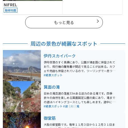
NIFREL
動植物園
もっと見る
周辺の景色が綺麗なスポット
伊丹スカイパーク
伊丹空港のすぐ真横にあり、公園が滑走路に併設されて
おり、飛行機の離発着が間近で見ることが出来る。カフ
ェや売店も併設されているので、ツーリングで一息つき
たいときにオススメです。夜には公園がライトアップさ
#絶景スポット
れ、また違った景色が見られます。
箕面の滝
日本の滝百選の落差33mある迫力のある滝です。四季
折々の自然を楽しめる箕面国定公園の奥にあり、滝まで
の道はハイキングコースとしても楽しめます。道中には
カフェや茶屋がたくさんあり、紅葉の天ぷらなど有名な
#絶景スポット
#湖｜川｜滝
グルメもたくさんあります。
御堂筋
大阪の御堂筋です。毎年１１月３日から１２月３１日ま