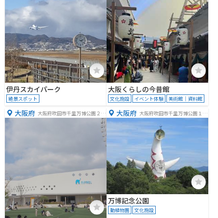
伊丹スカイパーク
大阪くらしの今昔館
絶景スポット
文化施設
イベント体験
美術館｜資料館
大阪府
大阪府
大阪府吹田市千里万博公園２
大阪府吹田市千里万博公園１
−１
−１
万博記念公園
動植物園
文化施設