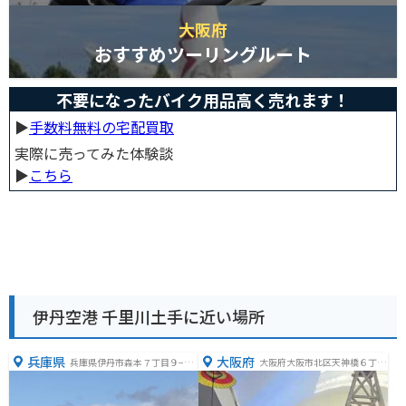
大阪府
おすすめツーリングルート
不要になったバイク用品高く売れます！
▶︎
手数料無料の宅配買取
実際に売ってみた体験談
▶︎
こちら
伊丹空港 千里川土手に近い場所
兵庫県
大阪府
兵庫県伊丹市森本７丁目９−１
大阪府大阪市北区天神橋６丁目
−１
４−２０