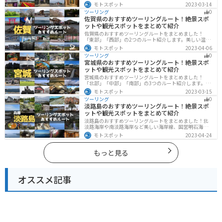
ト紹介します。日本を代表する神社や広大な山や滝、湖
モトスポット
2023-03-14
などを歴史や自然を満喫するツーリングができます。バ
ツーリング
0
イクで栃木県にツーリングに行く際は参考にしてくださ
佐賀県のおすすめツーリングルート！絶景スポ
い。
ットや観光スポットをまとめて紹介
佐賀県のおすすめツーリングルートをまとめました！
「東部」「西部」の2つのルート紹介します。美しい温泉
地や古墳群、歴史ある城や神社仏閣など、バイクツーリ
モトスポット
2023-04-06
ングに適したスポットが多数存在し、様々な楽しみ方が
ツーリング
0
できます。バイクで佐賀県にツーリングに行く際は参考
宮城県のおすすめツーリングルート！絶景スポ
にしてください。
ットや観光スポットをまとめて紹介
宮城県のおすすめツーリングルートをまとめました！
「北部」「中部」「南部」の3つのルート紹介します。キ
ツネ村や広大な山や滝、湖などを歴史や自然を満喫する
モトスポット
2023-03-15
ツーリングができます。バイクで宮城県にツーリングに
ツーリング
0
行く際は参考にしてください。
淡路島のおすすめツーリングルート！絶景スポ
ットや観光スポットをまとめて紹介
淡路島のおすすめツーリングルートをまとめました！北
淡路海岸や南淡路海岸など美しい海岸線、国営明石海峡
公園や淡路夢舞台など、自然とアートが融合した施設も
モトスポット
2023-04-24
多数あります。バイクで淡路島にツーリングに行く際は
参考にしてください。
もっと見る
オススメ記事