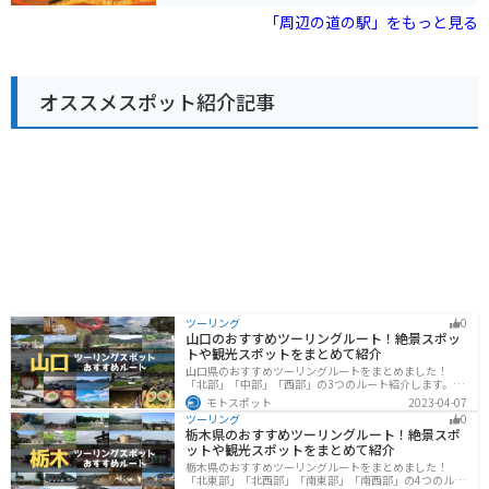
実しており、ツーリングの疲れを癒すのにも最適です。
楽しむことができます。 バイクで行く場合は、三田方面
「周辺の道の駅」をもっと見る
から国道428号線を南下するのがおすすめです。駐車場
も広く、休憩場所としても最適です。 周辺には、有馬温
泉や六甲山など、観光スポットもたくさんあります。お
土産には、神戸ワインや地元産のフルーツを使ったジャ
オススメスポット紹介記事
ムなどがおすすめです。
ツーリング
0
山口のおすすめツーリングルート！絶景スポッ
トや観光スポットをまとめて紹介
山口県のおすすめツーリングルートをまとめました！
「北部」「中部」「西部」の3つのルート紹介します。美
しい海岸線や山々を楽しむことができます。バイクで山
モトスポット
2023-04-07
口県にツーリングに行く際は参考にしてください。
ツーリング
0
栃木県のおすすめツーリングルート！絶景スポ
ットや観光スポットをまとめて紹介
栃木県のおすすめツーリングルートをまとめました！
「北東部」「北西部」「南東部」「南西部」の4つのルー