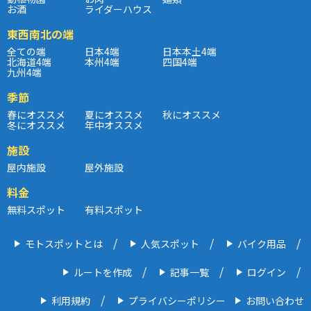
お酒
ライダーハウス
東西南北の端
全ての端
日本4端
日本本土4端
北海道4端
本州4端
四国4端
九州4端
季節
春にオススメ
夏にオススメ
秋にオススメ
冬にオススメ
年中オススメ
施設
屋内施設
屋外施設
料金
無料スポット
有料スポット
モトスポットとは
人気スポット
バイク用品
ルートを作成
記事一覧
ログイン
利用規約
プライバシーポリシー
お問い合わせ