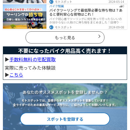
金、免許取得費用、ライディングギア、メンテナンス
モトスポット
2024-05-14
代、駐車場代などの年間維持費もかかります。この記事
バイク知識
0
ではバイクに乗るための全ての費用をまとめました。ま
バイクツーリングで最低限必要な持ち物は？あ
た、できるだけ安く抑えるコツも紹介するので参考にし
ると便利安心な荷物はこれ！
て下さい。
バイク初心者でツーリングに何を持って行ったらいいの
か分からない人向けに持ち物をまとめました！日帰りや1
泊以上の日数別、トラブル対策やメンテ用品、出先であ
モトスポット
2024-09-08
ると便利なアイテムまで全て解説しています。アレを忘
れた！持ってきたけど使わなかったなど出先で困らない
よう自分に必要な荷物を把握しておきましょう。
もっと見る
不要になったバイク用品高く売れます！
▶︎
手数料無料の宅配買取
実際に売ってみた体験談
▶︎
こちら
あなたのオススメスポットを登録しませんか？
モトスポットでは、皆様からオススメスポットを募集しています！
全ライダーのための最高なサービス作りに、ご協力よろしくお願いいたします。
スポットを登録する