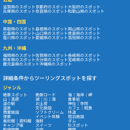
滋賀県のスポット
京都府のスポット
大阪府のスポット
兵庫県のスポット
奈良県のスポット
和歌山県のスポット
中国・四国
鳥取県のスポット
島根県のスポット
岡山県のスポット
広島県のスポット
山口県のスポット
徳島県のスポット
香川県のスポット
愛媛県のスポット
高知県のスポット
九州・沖縄
福岡県のスポット
佐賀県のスポット
長崎県のスポット
熊本県のスポット
大分県のスポット
宮崎県のスポット
鹿児島県のスポット
沖縄県のスポット
詳細条件からツーリングスポットを探す
ジャンル
絶景スポット
絶景ロード
海｜海岸｜岬
山｜高原
湖｜川｜滝
食事処
道の駅
お土産
神社｜寺院
温泉
文化施設
カフェ｜軽食
商業施設
ソフトクリーム
林道
夜景
イベント体験
宿泊施設
美術館｜資料館
海鮮
ダム
キャンプ場
スイーツ
珍スポット
動植物園
お肉
麺類