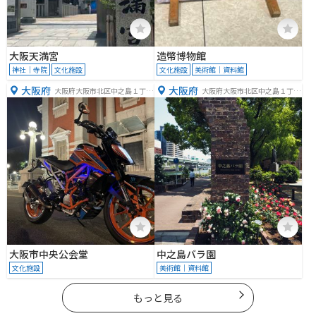
大阪天満宮
造幣博物館
神社｜寺院
文化施設
文化施設
美術館｜資料館
大阪府
大阪府
大阪府大阪市北区中之島１丁目
大阪府大阪市北区中之島１丁目
１−２７
１
大阪市中央公会堂
中之島バラ園
文化施設
美術館｜資料館
もっと見る