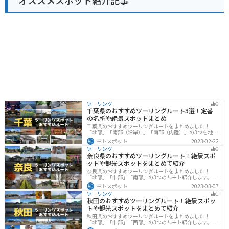
オススメスポット紹介記事
ツーリング
0
千葉県のおすすめツーリングルート3選！定番
の名所や絶景スポットまとめ
千葉県のおすすめツーリングルートをまとめました！
「北部」「南部（沿岸）」「南部（内陸）」の3つを地域
別で紹介します！千葉は首都圏からのアクセスも良く、
モトスポット
2023-02-22
海と山どちらも堪能できるのでツーリングには最適な場
ツーリング
0
所です。
奈良県のおすすめツーリングルート！絶景スポ
ットや観光スポットをまとめて紹介
奈良県のおすすめツーリングルートをまとめました！
「北部」「中部」「南部」の3つのルート紹介します。歴
史のある神社寺院が多数あり、自然豊かや山々、グルメ
モトスポット
2023-03-07
を満喫するツーリングができます。バイクで奈良県にツ
ツーリング
1
ーリングに行く際は参考にしてください。
秋田のおすすめツーリングルート！絶景スポッ
トや観光スポットをまとめて紹介
秋田県のおすすめツーリングルートをまとめました！
「北部」「中部」「西部」の3つのルート紹介します。自
然豊かな山々や湖、温泉地が点在し、四季折々の景色を