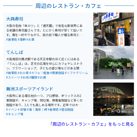
周辺のレストラン・カフェ
大興寿司
大阪の名物「串カツ」と「通天閣」で有名な新世界にあ
る老舗の寿司屋さんです。とにかく寿司が安くて旨いで
す。酒を一杯やりながら、目の前で職人が握る寿司と昭
和の風情漂う店の雰囲気と相まって、とってもいい感じ
#食事処
#海鮮
#お酒
です。まぁ、寿司食ってから、串カツってのが、おすす
めです。
てんしば
大阪南部の拠点駅である天王寺駅のほど近くにはある
「てんしば」は、芝生の広場を中心にカフェヤレストラ
ン、フラワーショップ、子どもの遊び場などがある憩い
のスペースです。「てんしば」からは天王寺動物園にも
#食事処
#お土産
#カフェ｜軽食
#商業施設
#ソフトクリーム
ほど近く、親子連れやカップルにも大人気です。また、
#スイーツ
#お肉
#麺類
#お酒
「あべのハルカス」や串カツで有名な新世界界隈にも歩
いていける距離にありますので、遊んで、観て、食べて
舞洲スポーツアイランド
の三拍子揃った休日を楽しむにはベストな場所です。
大阪市にある埋立地の一つ、プロ野球、オリックスの2
軍施設や、キャンプ場、BBQ場、障害者施設など多くの
施設があり、1人でも楽しめる場所です。近年では大きな
会社の倉庫なども建設されて、バイクでは少し走行しに
#イベント体験
#海｜海岸｜岬
#食事処
#宿泊施設
くくはなっていますが、休日など大型車両がない日は道
#キャンプ場
も広いのでゆったりと走行できます。
「周辺のレストラン・カフェ」をもっと見る