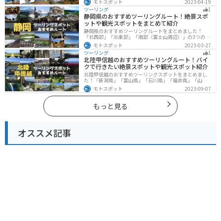
モトスポット
2023-04-19
楽しめるスポットが多数あります。バイクで秋田県にツ
ツーリング
1
ーリングに行く際は参考にしてください。
静岡県のおすすめツーリングルート！絶景スポ
ットや観光スポットをまとめて紹介
静岡県のおすすめツーリングルートをまとめました！
「北西部」「北東部」「南部（富士山周辺）」の3つのル
ート紹介します。富士山を中心に自然豊かな景色や食事
モトスポット
2023-03-27
を楽しめるスポットが多数あります。バイクで静岡県に
ツーリング
1
ツーリングに行く際は参考にしてください。
北陸甲信越のおすすめツーリングルート！バイ
クで行きたい絶景スポットや観光スポット紹介
北陸甲信越のおすすめツーリングスポットをまとめまし
た！「新潟県」「富山県」「石川県」「福井県」「山梨
県」「長野県」の各県の観光地紹介します。自然豊かな
モトスポット
2023-09-07
山々や湖、温泉地が点在し、四季折々の景色を楽しめる
スポットが多数あります。バイクで北陸甲信越にツーリ
ングに行く際は参考にしてください。
もっと見る
オススメ記事