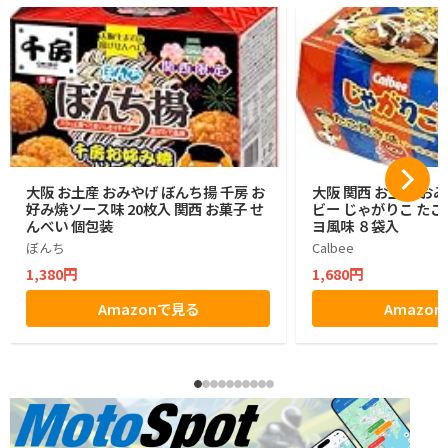
大阪 お土産 おみやげ ぼんち揚 千房 お
大阪 関西 お土産 お
好み焼ソース味 20枚入 関西 お菓子 せ
ビー じゃがりこ たこ
んべい 個包装
ヨ風味 ８袋入
ぼんち
Calbee
1,380円
1,680円
Amazonで見る
Amazo