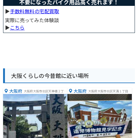
不要になったバイク用品高く売れます！
▶︎
手数料無料の宅配買取
実際に売ってみた体験談
▶︎
こちら
大阪くらしの今昔館に近い場所
大阪府
大阪府
大阪府大阪市北区天神橋２丁目
大阪府大阪市北区天満１丁目１
１−８
−７９