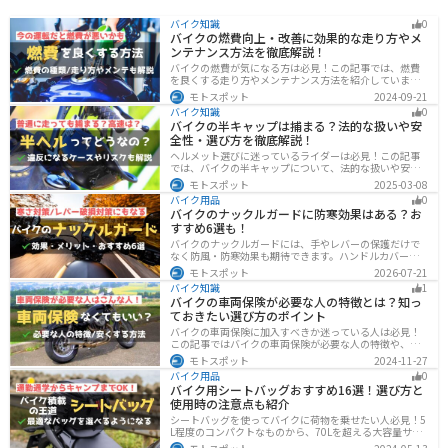
バイク知識
0
バイクの燃費向上・改善に効果的な走り方やメ
ンテナンス方法を徹底解説！
バイクの燃費が気になる方は必見！この記事では、燃費
を良くする走り方やメンテナンス方法を紹介していま
す。実は、車体そのものや荷物を軽くすることで、燃費
モトスポット
2024-09-21
の向上が可能です。この記事を読めば、燃費を改善する
バイク知識
0
具体的な方法がわかります。
バイクの半キャップは捕まる？法的な扱いや安
全性・選び方を徹底解説！
ヘルメット選びに迷っているライダーは必見！この記事
では、バイクの半キャップについて、法的な扱いや安全
性、選び方を詳しく解説しています。実は、法律で認め
モトスポット
2025-03-08
られていても、状況によっては違法となる可能性がある
バイク用品
0
ので注意が必要です。この記事を読めば、ヘルメットを
バイクのナックルガードに防寒効果はある？お
正しく選ぶヒントが得られます。
すすめ6選も！
バイクのナックルガードには、手やレバーの保護だけで
なく防風・防寒効果も期待できます。ハンドルカバーと
の違いやメリット・デメリット、選び方を解説し、冬の
モトスポット
2026-07-21
ツーリングにおすすめの大型ナックルガード6選を価格や
バイク知識
1
特徴とともに紹介します。
バイクの車両保険が必要な人の特徴とは？知っ
ておきたい選び方のポイント
バイクの車両保険に加入すべきか迷っている人は必見！
この記事ではバイクの車両保険が必要な人の特徴や、車
両保険の選び方を解説します。実は、価値の高いバイク
モトスポット
2024-11-27
は修理費用が高額になる場合が多いです。この記事を読
バイク用品
0
めば車両保険の正しい選び方がわかります。
バイク用シートバッグおすすめ16選！選び方と
使用時の注意点も紹介
シートバッグを使ってバイクに荷物を乗せたい人必見！5
L程度のコンパクトなものから、70Lを超える大容量サイ
ズまでシートバッグは種類が豊富です。用途に合わせて