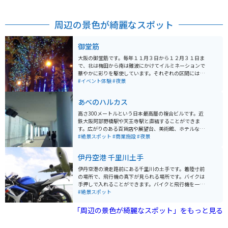
周辺の景色が綺麗なスポット
御堂筋
大阪の御堂筋です。毎年１１月３日から１２月３１日ま
で、北は梅田から南は難波にかけてイルミネーションで
華やかに彩りを駆使しています。それぞれの区間には６
色の各エリアを象徴する演出が美しいです。年内の記念
#イベント体験
#夜景
に写真映えをしてSNS発信をしたり子供参加型ギャラリ
ーもあって近隣の小学校にもご協力を頂いています。
あべのハルカス
高さ300メートルという日本最高層の複合ビルです。近
鉄大阪阿部野橋駅や天王寺駅と直結することができま
す。広がりのある百貨店や展望台、美術館、ホテルなど
様々な施設が出店しており、１日中楽しむことができま
#絶景スポット
#商業施設
#夜景
す。さらに、大阪随一の絶景とともに絶品グルメも楽し
めます。
伊丹空港 千里川土手
伊丹空港の滑走路前にある千里川の土手です。着陸寸前
の場所で、飛行機の真下が見られる場所です。バイクは
手押しで入れることができます。バイクと飛行機を一緒
に迫力ある写真が撮れるので、多くのライダーが写真を
#絶景スポット
撮りにきています。
「周辺の景色が綺麗なスポット」をもっと見る