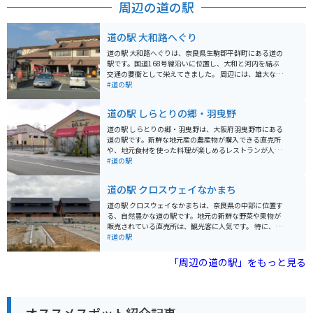
周辺の道の駅
道の駅 大和路へぐり
道の駅 大和路へぐりは、奈良県生駒郡平群町にある道の
駅です。国道168号線沿いに位置し、大和と河内を結ぶ
交通の要衝として栄えてきました。 周辺には、雄大な自
然が広がり、ハイキングやサイクリングに最適なコース
#道の駅
が整備されています。道の駅には、地元の新鮮な農産物
や特産品を販売する直売所や、地元食材を使った料理が
道の駅 しらとりの郷・羽曳野
味わえるレストランがあります。 バイクで訪れる際は、
広々とした駐車場があるので安心です。また、周辺に
道の駅 しらとりの郷・羽曳野は、大阪府羽曳野市にある
は、信貴生駒スカイラインなど、景色を楽しむことがで
道の駅です。新鮮な地元産の農産物が購入できる直売所
きるワインディングロードも多いため、ツーリングの拠
や、地元食材を使った料理が楽しめるレストランが人気
点としても最適です。 道の駅 大和路へぐり周辺には、歴
です。 特に、地元産のぶどうやイチゴ、梨を使ったスイ
#道の駅
史的な観光スポットも多く点在しています。特に、聖徳
ーツはおすすめです。バイクで訪れる際は、広々とした
太子ゆかりの寺院である信貴山朝護孫子寺は、迫力のあ
駐車場があるので安心です。周辺には、世界遺産登録の
道の駅 クロスウェイなかまち
る張子の虎で知られており、一見の価値があります。
古市古墳群や、誉田八幡宮など、歴史的な観光スポット
も点在しているので、ツーリングの拠点としても最適で
道の駅 クロスウェイなかまちは、奈良県の中部に位置す
す。 道の駅 しらとりの郷・羽曳野で、地元の美味しいも
る、自然豊かな道の駅です。地元の新鮮な野菜や果物が
のを堪能したり、周辺の観光を楽しんでみてはいかがで
販売されている直売所は、観光客に人気です。 特に、奈
しょうか。
良県産のブランドイチゴ「あすかルビー」や「古都華」
#道の駅
は、甘みが強く果汁たっぷりでおすすめです。 バイクで
訪れる際は、広々とした駐車場があるので安心です。道
「周辺の道の駅」をもっと見る
の駅周辺には、歴史的な寺院や美しい自然を楽しめるス
ポットが点在しているので、ツーリングの拠点としても
最適です。