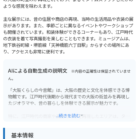
ような感覚を味わえます。
主な展示には、昔の住居や商店の再現、当時の生活用品や衣装の展
示があります。また、季節ごとに異なるイベントやワークショップ
も開催されています。和装体験ができるコーナーもあり、江戸時代
の衣装を着て写真撮影を楽しむこともできます。ミュージアムは、
地下鉄谷町線・堺筋線「天神橋筋六丁目駅」からすぐの場所にあ
り、アクセスも非常に便利です。
AIによる自動生成の説明文
※内容の正確性は保証されていませ
ん。
「大阪くらしの今昔館」は、大阪の歴史と文化を体感できる博
物館です。江戸時代後期から現代までの大阪の街並みを再現し
たジオラマや、昔の暮らしを体験できる展示が魅力です。
...続きを読む
特に、江戸時代の商家や長屋の内部を再現したエリアは、タイ
ムスリップしたかのような感覚を味わえます。当時の生活道具
や商売の様子を間近で見ることができ、歴史好きにはたまらな
基本情報
いでしょう。