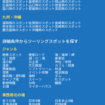
鳥取県のスポット
島根県のスポット
岡山県のスポット
広島県のスポット
山口県のスポット
徳島県のスポット
香川県のスポット
愛媛県のスポット
高知県のスポット
九州・沖縄
福岡県のスポット
佐賀県のスポット
長崎県のスポット
熊本県のスポット
大分県のスポット
宮崎県のスポット
鹿児島県のスポット
沖縄県のスポット
詳細条件からツーリングスポットを探す
ジャンル
絶景スポット
絶景ロード
海｜海岸｜岬
山｜高原
湖｜川｜滝
食事処
道の駅
お土産
神社｜寺院
温泉
文化施設
カフェ｜軽食
商業施設
ソフトクリーム
林道
夜景
イベント体験
宿泊施設
美術館｜資料館
海鮮
ダム
キャンプ場
スイーツ
珍スポット
動植物園
お肉
麺類
お酒
ライダーハウス
東西南北の端
全ての端
日本4端
日本本土4端
北海道4端
本州4端
四国4端