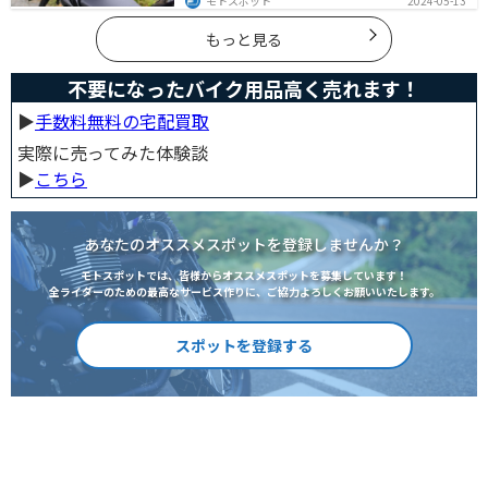
モトスポット
2024-05-13
選べば今よりもっと快適に荷物を運ぶことができます。
この記事でバッグの種類や選び方、オススメ商品を紹介
します。
もっと見る
不要になったバイク用品高く売れます！
▶︎
手数料無料の宅配買取
実際に売ってみた体験談
▶︎
こちら
あなたのオススメスポットを登録しませんか？
モトスポットでは、皆様からオススメスポットを募集しています！
全ライダーのための最高なサービス作りに、ご協力よろしくお願いいたします。
スポットを登録する