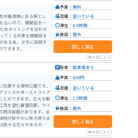
予算：
無料
混雑：
空いている
、本州最南端にある駅とし
のもないので、開聞岳を一
滞在：
0.5時間
いためタイミングを合わせ
施設：
屋外
入ってくる列車を開聞岳を
岳がある為、夕方に訪問す
詳しく見る
ができます。
お気に入り
駐車：
駐車場あり
）
予算：
630円
に位置する植物公園です。
混雑：
空いている
アフリカやオーストラリア
滞在：
1.5時間
ことができます。広大な敷
江湾を望む展望回廊、ウイ
施設：
屋外
の西洋庭園があります。ま
植物が鮮やかに咲き誇りま
詳しく見る
らで1時間30分ぐらいで
お気に入り
は海を見下ろせ、晴れてい