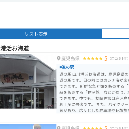
リスト表示
川港活お海道
5
鹿児島県
（口コミ1件
#道の駅
道の駅 山川港活お海道は、鹿児島県
道の駅です。目の前には東シナ海が広
できます。 新鮮な魚介類を販売する「海鮮館」や、地元の特産
品を販売する「物産館」などがあり、
できます。中でも、枕崎鰹節は鹿児島
お土産に最適です。 また、バイクツーリングの拠点としても人
気があり、広々とした駐車場や休憩施
大な景色を眺めながら、ツーリングの
がでしょうか。
5
鹿児島県
（口コミ1件