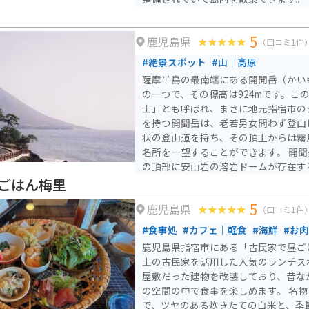
選ばれています。無霜地帯であった昔
モ、ナタネなどが豊富に収穫され、「
5
鹿児島県
した。さらに、平成20年のNHK大河
（口コミ1件
もなりました。 知林ヶ島の対岸には魚見岳があり、その頂上付
#絶景スポット
#山｜高原
近の展望台からは知林ヶ島をはじめ、
薩摩半島の最南端にある開聞岳（かい
ることができます。また、桜の名所と
の一つで、その標高は924mです。こ
季節には約1,000本のソメイヨシノ
士」とも呼ばれ、まさに地元指宿市の
に、砂の道が出現していない時には、
を持つ開聞岳は、老若男女問わず登山
めです。
状の登山道を持ち、その頂上からは霧
名所を一望することができます。 開聞岳は、玄武岩の成層火山
の頂部に安山岩の溶岩ドームが存在す
山形はどこから見ても整った円錐形を
ごはん梅里
に面していて、長崎鼻から見ると、ま
5
鹿児島県
ように見えます。 この山は、太平洋戦争時に特攻隊が故郷や家
（口コミ1件
族への別れを告げる場所となった歴史
#食事処
#カフェ｜軽食
#海鮮
#お肉
めて語られることがあります。登山道の
鹿児島県指宿市にある「古民家で昼ごは
高の割には体力を使う山ですが、頂上
上の古民家を活用した人気のランチス
約2時間30分を目安に登ることができ
屋敷だった建物を改装しており、昔な
も、登っても」人気の高い山として、
の空間の中で食事を楽しめます。 名物は土鍋で炊き上げるご飯
います。
で、ツヤのある炊きたての白米と、季