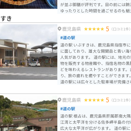
が並ぶ御膳が評判です。目の前には錦
ゆったりとした時間を過ごせるのも魅
の案内のため、観光シーズンは早めの訪
ぶすき
車場もあるため、指宿周辺をツーリン
5
鹿児島県
憩にも立ち寄りやすい場所ですが、こ
（口コミ1件
いう場所にあります。スマホでのマッ
#道の駅
す。 お店までの道は海沿いの景色のいい道路を走るのでツーリ
道の駅 いぶすきは、鹿児島県指宿市
ング等にはもってこいです。駐車場ま
に面しており、雄大な開聞岳と青い海
駐車場自体は広いです。周辺には砂む
人気があります。 道の駅には、地元の新鮮な野菜や果物、海産
地もあり、ドライブやツーリングの途
物を販売する物産館や、指宿名物の黒
ます。
どを味わえるレストランがあります。
り、旅の疲れを癒やすことができます。 バイクで訪れる場
道の駅には広々とした駐車場が完備さ
辺には、薩摩藩の歴史を感じられる知
占
山道など、観光スポットも充実してい
5
鹿児島県
かつお節や、温暖な気候で育ったマン
（口コミ1件
すめです。
#道の駅
道の駅 根占は、鹿児島県肝属郡南大
江湾と太平洋を分ける佐多岬半島の付
広大な太平洋が広がります。 道の駅には、地元でとれた新鮮な