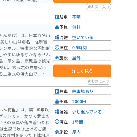
は、ジャガイモやサツマイ
お気に入り
宝の島」とも称されていま
駐車：
不明
ドラマ『篤姫』のロケ地と
）
予算：
無料
錦江湾や指宿市街地を眺め
もんだけ）は、日本百名山
混雑：
空いている
しても知られており、桜の
の美しい山は別名「薩摩富
を楽しむことができます。特
滞在：
0.5時間
シンボル。特徴的な円錐形
魚見岳からの眺望がおすす
しやすいゆるやかならせん
施設：
屋外
島、屋久島、鹿児島の観光
詳しく見る
る二重式の活火山で、その
保っています。この山は海
お気に入り
るで海に浮かんでいるかの
駐車：
駐車場あり
）
を持ち、その美しい姿と絡
予算：
2000円
全長は片道約5kmで、標
ん梅里」は、築100年以
混雑：
少し混んでいる
までは約3時間、下山には
ポットです。かつて武士の
ます。開聞岳は、「眺めて
滞在：
1時間
がらの家具や落ち着いた和
多くの登山者に親しまれて
施設：
屋内
節の食材を使った小鉢料理