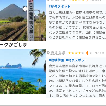
#絶景スポット
西大山駅はJR九州指宿枕崎線の駅で
ても有名です。 駅の周囲には遮るも
望する事ができます 列車本数が少な
るのが難しいですが、 枕崎方面から
バックに撮影できます。 西側に開聞
ると夕日をバックに開聞岳を見ること
ークかごしま
4
鹿児島県
（口コミ1件
#動植物園
#絶景スポット
鹿児島県薩摩半島最南端の長崎鼻近く
温暖な気候と松林の地形を活かし、南
などの亜熱帯植物や温帯植物を楽しむ
地には開聞岳を背景にした花広場や錦
ンドスルーの屋内庭園、ヨーロッパ風
た、温室ではヒスイカズラなどの熱帯
す。 指宿温泉を抜けた先にあり、園内は色々な花々や木々のテ
ーマパークに分かれていて山を登りなが
一周できます。一番上の絶景スポット