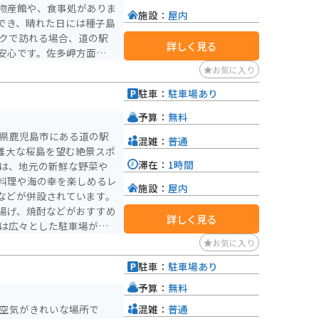
物産館や、食事処がありま
施設：
屋内
でき、晴れた日には種子島
詳しく見る
安心です。佐多岬方面へ続
適です。 地元の名
お気に入り
ブリなどの魚介類の他、ポ
駐車：
駐車場あり
です。道の駅のレストラン
）
地元産の野菜を使った料理
予算：
無料
島県鹿児島市にある道の駅
混雑：
普通
雄大な桜島を望む絶景スポ
滞在：
1時間
料理や海の幸を楽しめるレ
施設：
屋内
などが併設されています。
揚げ、焼酎などがおすすめ
詳しく見る
、桜島や錦江湾沿いを走る
お気に入り
ており、バイクでの観光拠
駐車：
駐車場あり
）
予算：
無料
混雑：
普通
、空気がきれいな場所で