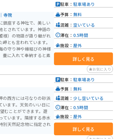
駐車：
駐車場あり
がない人はカートの貸し出
）
ットです。
予算：
無料
｜寺院
に鎮座する神社で、美しい
混雑：
空いている
地とされています。神話の
滞在：
0.5時間
姫様）の物語が語り継がれ
た岬とも言われています。
施設：
屋外
海の守り神や縁結びの神様
、壷に入れて奉納すると素
詳しく見る
お気に入り
駐車：
駐車場あり
）
予算：
無料
混雑：
少し空いている
岬の西方には弓なりの砂浜
ています。天気のいい日に
滞在：
0.5時間
を望むことができます。遊
施設：
屋外
っています。隣接する赤水
特別天然記念物に指定され
詳しく見る