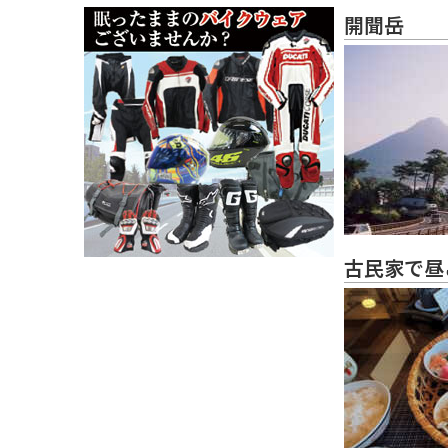
開聞岳
古民家で昼