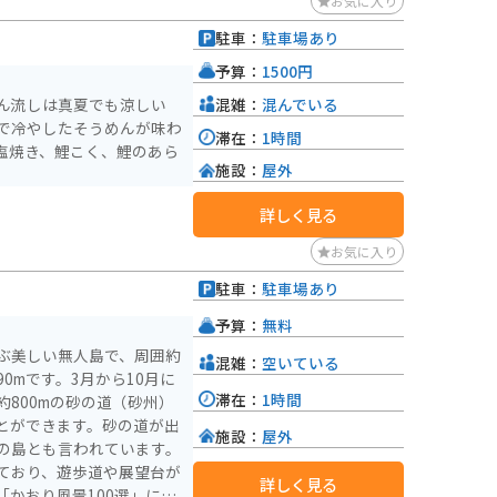
お気に入り
駐車：
駐車場あり
）
予算：
1500円
混雑：
混んでいる
ん流しは真夏でも涼しい
で冷やしたそうめんが味わ
滞在：
1時間
塩焼き、鯉こく、鯉のあら
施設：
屋外
詳しく見る
お気に入り
駐車：
駐車場あり
）
予算：
無料
ぶ美しい無人島で、周囲約
混雑：
空いている
90mです。3月から10月に
滞在：
1時間
800mの砂の道（砂州）
とができます。砂の道が出
施設：
屋外
の島とも言われています。
ており、遊歩道や展望台が
詳しく見る
かおり風景100選」にも