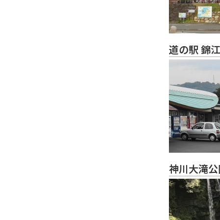
道の駅 錦
神川大滝公