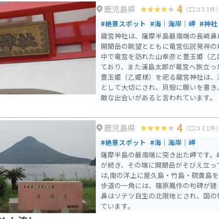
4
鹿児島県
れば種子島が見えます。歩くのに自信
（口コミ1件
しもあるので、老若男女楽しめるスポ
#絶景スポット
#海｜海岸｜岬
#神社
龍宮神社は、薩摩半島最南端の長崎鼻
開聞岳の眺望とともに竜宮伝説発祥の
中で竜宮を訪れた山幸彦と豊玉姫（乙
ており、また浦島太郎が竜宮へ旅立っ
豊玉姫（乙姫様）を祀る龍宮神社は、
として大切にされ、貝殻に願いを書き
敵な出会いがあると言われています。
4
鹿児島県
（口コミ1件
#絶景スポット
#海｜海岸｜岬
薩摩半島の最南端に突き出た岬です。
が続き、その端に開聞岳がそびえ立っ
は,南の洋上に屋久島・竹島・硫黄島
歩道の一角には、篠原鳳作の句碑が建
鼻はソテツ自生の北限地とされ、国の
ています。