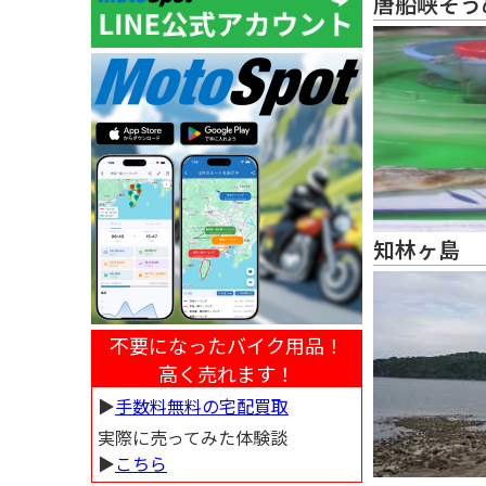
唐船峡そう
知林ヶ島
不要になったバイク用品！
高く売れます！
▶︎
手数料無料の宅配買取
実際に売ってみた体験談
▶︎
こちら