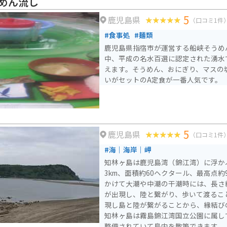
めん流し
5
鹿児島県
（口コミ1件
#食事処
#麺類
鹿児島県指宿市が運営する船峡そうめ
中、平成の名水百選に認定された湧水
えます。そうめん、おにぎり、マスの
いがセットのA定食が一番人気です。
5
鹿児島県
（口コミ1件
#海｜海岸｜岬
知林ヶ島は鹿児島湾（錦江湾）に浮か
3km、面積約60ヘクタール、最高点約
かけて大潮や中潮の干潮時には、長さ約
が出現し、陸と繋がり、歩いて渡るこ
現し島と陸が繋がることから、縁結び
知林ヶ島は霧島錦江湾国立公園に属し
整備されていて島内を散策できます。「