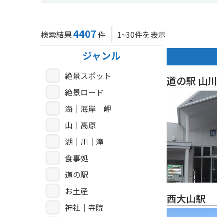
4407
検索結果
件
1~30件を表示
ジャンル
絶景スポット
道の駅 山
絶景ロード
海｜海岸｜岬
山｜高原
湖｜川｜滝
食事処
道の駅
お土産
西大山駅
神社｜寺院