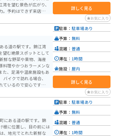
江湾を望む景色が広がり、
詳しく見る
力。予約はできず来店順で
問がおすすめです。 駐
お気に入り
グするライダーのランチ休
駐車：
駐車場あり
んなところにあるの！？と
）
プ確認は必須だと思いま
予算：
無料
にある道の駅です。錦江湾
混雑：
普通
での道は少し狭いですが、
を望む絶景スポットとして
し温泉や開聞岳などの観光
滞在：
1時間
中に訪れるのにも適してい
豚料理やかつおラーメンな
施設：
屋内
また、足湯や温泉施設もあ
合、
詳しく見る
れているので安心です。周
覧武家屋敷群や、開聞岳登
お気に入り
ます。指宿産の鰹を使った
駐車：
駐車場あり
ゴーやソラマメなどもおす
）
予算：
無料
隅町にある道の駅です。錦
混雑：
普通
け根に位置し、目の前には
滞在：
1時間