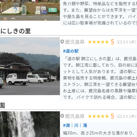
魚介類や野菜、特産品などを販売する
す。また、展望台からは太平洋を一望
や屋久島を見ることができます。 バイクで訪れる場合、道の駅
には広い駐車場が完備されているので
く海岸線は、景色が良く、ツーリングにも最
江にしきの里
産品としては、近海でとれるカツオや
5
鹿児島県
ンカンやタンカンなどの柑橘類が有名
（口コミ1件
では、新鮮な魚介類を使った料理や、
#道の駅
を楽しむことができます。
「道の駅 錦江にしきの里」は、鹿児
です。錦江湾に面しており、目の前に
ットとして人気があります。 道の駅には、地元の新鮮な野菜や
果物を販売する物産館、鹿児島の郷土
ストラン、錦江湾を一望できる展望台
お土産には、鹿児島名産の黒豚や薩摩
です。 バイクで訪れる場合、道の駅には広々とした駐車場が完
備されているので安心です。周辺には
園
風光明媚なツーリングコースも充実し
5
鹿児島県
点としても最適です。
（口コミ1件
#湖｜川｜滝
幅30ｍ、高さ25ｍの大きな滝があり