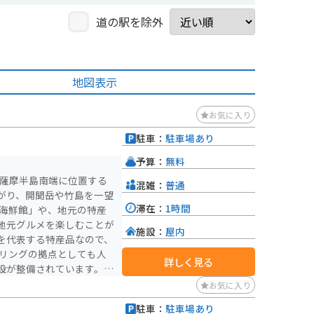
道の駅を除外
地図表示
お気に入り
駐車：
駐車場あり
）
予算：
無料
の薩摩半島南端に位置する
混雑：
普通
がり、開聞岳や竹島を一望
滞在：
1時間
地元グルメを楽しむことが
施設：
屋内
を代表する特産品なので、
詳しく見る
設が整備されています。雄
疲れを癒やしてみてはいか
お気に入り
駐車：
駐車場あり
）