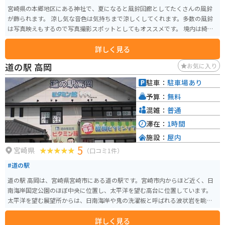
宮崎県の本郷地区にある神社で、夏になると風鈴回廊としてたくさんの風鈴
が飾られます。 涼し気な音色は気持ちまで涼しくしてくれます。多数の風鈴
は写真映えもするので写真撮影スポットとしてもオススメです。 境内は綺麗
に整備されていています。
詳しく見る
道の駅 高岡
お気に入り
駐車：
駐車場あり
予算：
無料
混雑：
普通
滞在：
1時間
施設：
屋内
5
宮崎県
（口コミ1件）
#道の駅
道の駅 高岡は、宮崎県宮崎市にある道の駅です。宮崎市内からほど近く、日
南海岸国定公園のほぼ中央に位置し、太平洋を望む高台に位置しています。
太平洋を望む展望所からは、日南海岸や鬼の洗濯板と呼ばれる波状岩を眺め
ることができ、晴れた日には水平線に沈む夕日も楽しめます。バイクで訪れる
詳しく見る
場合、道の駅には広い駐車場が整備されているので安心して駐車できます。