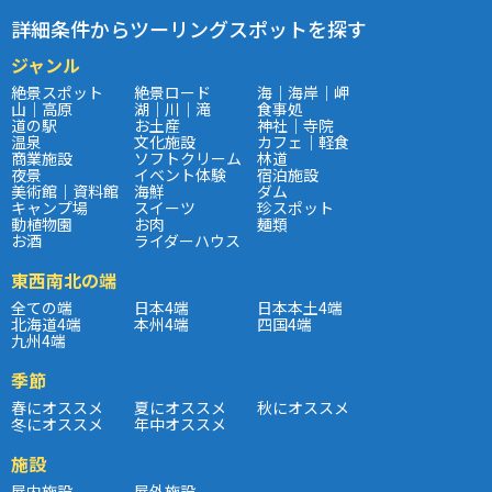
詳細条件からツーリングスポットを探す
ジャンル
絶景スポット
絶景ロード
海｜海岸｜岬
山｜高原
湖｜川｜滝
食事処
道の駅
お土産
神社｜寺院
温泉
文化施設
カフェ｜軽食
商業施設
ソフトクリーム
林道
夜景
イベント体験
宿泊施設
美術館｜資料館
海鮮
ダム
キャンプ場
スイーツ
珍スポット
動植物園
お肉
麺類
お酒
ライダーハウス
東西南北の端
全ての端
日本4端
日本本土4端
北海道4端
本州4端
四国4端
九州4端
季節
春にオススメ
夏にオススメ
秋にオススメ
冬にオススメ
年中オススメ
施設
屋内施設
屋外施設