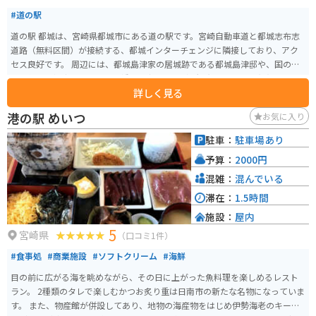
#道の駅
道の駅 都城は、宮崎県都城市にある道の駅です。宮崎自動車道と都城志布志
道路（無料区間）が接続する、都城インターチェンジに隣接しており、アク
セス良好です。 周辺には、都城島津家の居城跡である都城島津邸や、国の重
要文化財に指定されている石橋の関之尾滝など、観光スポットも充実してい
詳しく見る
ます。 地元の農産物や加工品を販売する物産館や、都城のブランド豚「霧島
山麓豚」を使った料理などを楽しめるレストランがあります。 バイクで訪れ
港の駅 めいつ
お気に入り
る場合、駐車場も広々としているため安心です。都城インターチェンジから
すぐの場所にあるため、ツーリングの休憩場所としても最適です。 都城は、
駐車：
駐車場あり
肉と焼酎が有名です。道の駅 都城でも、地元産の焼酎や、霧島山麓豚を使っ
予算：
2000円
たソーセージやハムなどの加工品が販売されているので、お土産にいかがで
しょうか。
混雑：
混んでいる
滞在：
1.5時間
施設：
屋内
5
宮崎県
（口コミ1件）
#食事処
#商業施設
#ソフトクリーム
#海鮮
目の前に広がる海を眺めながら、その日に上がった魚料理を楽しめるレスト
ラン。 2種類のタレで楽しむかつお炙り重は日南市の新たな名物になっていま
す。 また、物産館が併設してあり、地物の海産物をはじめ伊勢海老のキーホ