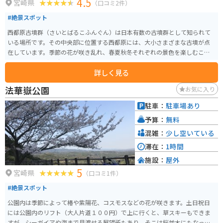
4.5
宮崎県
（口コミ2件）
#絶景スポット
西都原古墳群（さいとばるこふんぐん）は日本有数の古墳群として知られて
いる場所です。その中央部に位置する西都原には、大小さまざまな古墳が点
在しています。季節の花が咲き乱れ、春夏秋冬それぞれの景色を楽しむこと
もできる。 西都原台地には、南北4.2キロ、東西2.6キロにわたって300基以上
詳しく見る
の古墳があります。台地の上に立つと、さまざまな形の古墳を一望でき、この
ような楽しみ方ができる古墳群は全国でも珍しいです。古墳の規模も形も、
法華嶽公園
お気に入り
それぞれに特徴があり、中には内部の様子が見学できる古墳もあるので、古
墳好きな人はもちろん、そうで無い人も楽しめます。
駐車：
駐車場あり
予算：
無料
混雑：
少し空いている
滞在：
1時間
施設：
屋外
5
宮崎県
（口コミ1件）
#絶景スポット
公園内は季節によって椿や紫陽花、コスモスなどの花が咲きます。土日祝日
には公園内のリフト（大人片道１００円）で上に行くと、草スキーもできま
すが、シーガイアや海まで見渡せる展望所もあり、そこは桜並木にもなって