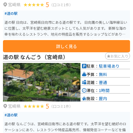
5
宮崎県
（口コミ1件）
#道の駅
道の駅 日向は、宮崎県日向市にある道の駅です。 日向灘の美しい海岸線沿い
に位置し、太平洋を望む絶景スポットとしても人気があります。 新鮮な海の
幸を味わえるレストランや、地元の特産品を販売するショップなどがあり、
観光客に人気です。 バイクで訪れる場合、道の駅には広々とした駐車場が完
詳しく見る
備されているので安心です。 日向市の温暖な気候を感じながら、海岸線をツ
ーリングするのもおすすめです。 道の駅 日向では、日向市の特産品である
道の駅 なんごう（宮崎県）
お気に入り
「へべす」を使った商品が人気です。 へべすは、スダチやカボスに似た柑橘
類で、爽やかな香りと酸味が特徴です。 へべすを使ったジュースや調味料、
駐車：
駐車場あり
お菓子など、様々な商品が販売されているので、お土産にいかがでしょう
予算：
無料
か。
混雑：
普通
滞在：
1時間
施設：
屋内
5
宮崎県
（口コミ1件）
#道の駅
道の駅 なんごうは、宮崎県日南市にある道の駅です。太平洋を望む絶好のロ
ケーションにあり、レストランや特産品販売所、情報発信コーナーなどを備