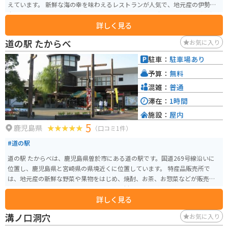
えています。 新鮮な海の幸を味わえるレストランが人気で、地元産の伊勢海
老やカツオを使った料理がおすすめです。また、マンゴーや日向夏など、宮崎
詳しく見る
県特産のフルーツを使ったスイーツも人気です。 バイクで訪れる場合、道の
駅 なんごうは太平洋沿岸を走る国道220号線沿いに位置しており、ツーリン
道の駅 たからべ
お気に入り
グの休憩場所としても最適です。道の駅には広い駐車場が完備されているの
で、安心してバイクを停めることができます。 周辺には、日南海岸国定公園
駐車：
駐車場あり
や堀切峠など、風光明媚な観光スポットが点在しています。道の駅 なんごう
予算：
無料
で休憩を挟みながら、美しい景色を楽しむツーリングはいかがでしょうか。
混雑：
普通
滞在：
1時間
施設：
屋内
5
鹿児島県
（口コミ1件）
#道の駅
道の駅 たからべは、鹿児島県曽於市にある道の駅です。国道269号線沿いに
位置し、鹿児島県と宮崎県の県境近くに位置しています。 特産品販売所で
は、地元産の新鮮な野菜や果物をはじめ、焼酎、お茶、お惣菜などが販売さ
れています。レストランでは、地元産の食材を使った料理を楽しむことがで
詳しく見る
き、特に「黒豚とんかつ定食」が人気です。また、物産館には、地元の工芸品
や特産品が並びます。 バイクで訪れる場合、道の駅 たからべは、広い駐車場
溝ノ口洞穴
お気に入り
が完備されているので安心して駐車できます。また、周辺には、雄大な霧島