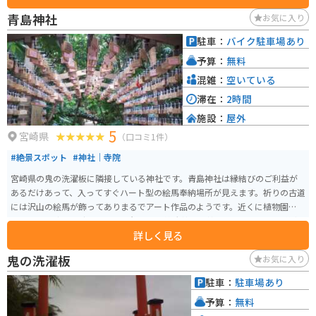
また、日南海岸沿いはツーリングルートとしても人気なので、休憩場所とし
青島神社
お気に入り
ても最適です。 地元の特産品を販売する物産館では、マンゴーや日向夏など
の柑橘類、新鮮な海の幸などが購入できます。レストランでは、宮崎牛や地
駐車：
バイク駐車場あり
鶏など、地元の食材を使った料理を楽しむことができます。
予算：
無料
混雑：
空いている
滞在：
2時間
施設：
屋外
5
宮崎県
（口コミ1件）
#絶景スポット
#神社｜寺院
宮崎県の鬼の洗濯板に隣接している神社です。青島神社は縁結びのご利益が
あるだけあって、入ってすぐハート型の絵馬奉納場所が見えます。祈りの古道
には沢山の絵馬が飾ってありまるでアート作品のようです。近くに植物園が
あります。 彦火火出見命、豊玉姫命、塩筒大神の三神を祀っています。嵯峨
詳しく見る
天皇の時代からの記録があり、約千二百年前からの奉祀が示唆されていま
す。特に室町時代からは藩主伊東家によって支持され、現在では多くの人々
鬼の洗濯板
お気に入り
が訪れる霊場となっています。 縁結び、安産、航海、交通安全などのご利益
があるとされ、縁結びに関連するアイテムや行事が多いのが特徴。特に「海
駐車：
駐車場あり
幸彦・山幸彦」の神話に関連し、縁結びのシンボルとして「幸せの黄色いポ
予算：
無料
スト」があります。 島全体が神社の境内とされ、弥生橋を渡って中央の社に