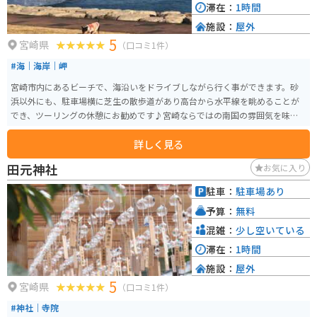
滞在：
1時間
施設：
屋外
5
宮崎県
（口コミ1件）
#海｜海岸｜岬
宮崎市内にあるビーチで、海沿いをドライブしながら行く事ができます。砂
浜以外にも、駐車場横に芝生の散歩道があり高台から水平線を眺めることが
でき、ツーリングの休憩にお勧めです♪宮崎ならではの南国の雰囲気を味わ
えます！！
詳しく見る
田元神社
お気に入り
駐車：
駐車場あり
予算：
無料
混雑：
少し空いている
滞在：
1時間
施設：
屋外
5
宮崎県
（口コミ1件）
#神社｜寺院