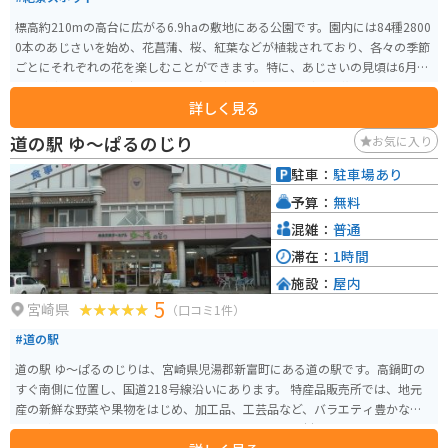
標高約210mの高台に広がる6.9haの敷地にある公園です。園内には84種2800
0本のあじさいを始め、花菖蒲、桜、紅葉などが植栽されており、各々の季節
ごとにそれぞれの花を楽しむことができます。特に、あじさいの見頃は6月初
旬から中旬で、その時期には白や赤、青などの色とりどりの花が咲きとても
詳しく見る
綺麗です。 公園内にはあじさいハウスや遊具、展望台、ボードウォーク、ト
イレなどがあります。また、遊歩道を登ると、旧島津藩の山城「松尾城」を
道の駅 ゆ～ぱるのじり
お気に入り
イメージした高さ15mの展望台があり、そこからは都城盆地や霧島連山を一
望できます。 また、あじさいの開花時期には地元の地場産品販売所が協力し
駐車：
駐車場あり
て売店を営業し、甘乳蘇ソフトクリーム、ソフトドリンク、お弁当、紫陽花
予算：
無料
デザート（期間限定品）なども購入することが可能です。
混雑：
普通
滞在：
1時間
施設：
屋内
5
宮崎県
（口コミ1件）
#道の駅
道の駅 ゆ～ぱるのじりは、宮崎県児湯郡新富町にある道の駅です。高鍋町の
すぐ南側に位置し、国道218号線沿いにあります。 特産品販売所では、地元
産の新鮮な野菜や果物をはじめ、加工品、工芸品など、バラエティ豊かな
品々が販売されています。レストランでは、地元の食材をふんだんに使った