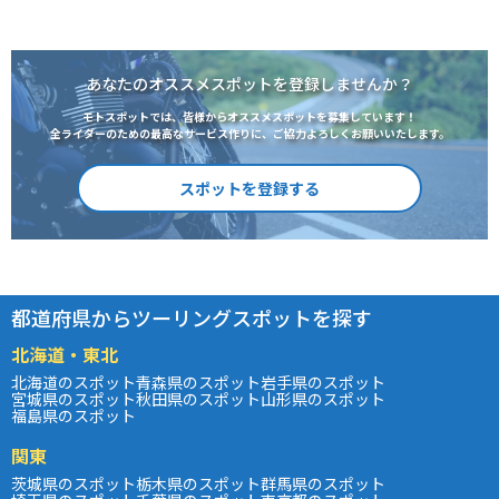
あなたのオススメスポットを登録しませんか？
モトスポットでは、皆様からオススメスポットを募集しています！
全ライダーのための最高なサービス作りに、ご協力よろしくお願いいたします。
スポットを登録する
都道府県からツーリングスポットを探す
北海道・東北
北海道のスポット
青森県のスポット
岩手県のスポット
宮城県のスポット
秋田県のスポット
山形県のスポット
福島県のスポット
関東
茨城県のスポット
栃木県のスポット
群馬県のスポット