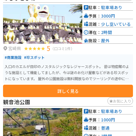
駐車：
駐車場あり
予算：
3000円
混雑：
少し空いている
滞在：
2時間
施設：
屋外
5
宮崎県
（口コミ1件）
#商業施設
#珍スポット
入口のカエルが目印のノスタルジックなレジャースポット。 昔は物産館のよ
うな施設として機能してましたが、今は謎のお化け屋敷などがある珍スポッ
トになっています。 屋外の公園施設は無料開放なのでツーリングの途中に立
ち寄って童心にかえるのもありだと思います。
詳しく見る
観音池公園
お気に入り
駐車：
駐車場あり
予算：
1000円
混雑：
普通