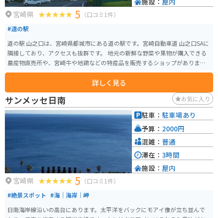
施設：
屋内
5
宮崎県
（口コミ1件）
#道の駅
道の駅 山之口は、宮崎県都城市にある道の駅です。宮崎自動車道 山之口SAに
隣接しており、アクセスも抜群です。 地元の新鮮な野菜や果物が購入できる
農産物直売所や、宮崎牛や地鶏などの特産品を販売するショップがありま
す。レストランでは、地元の食材を使った料理を楽しむことができます。 バ
詳しく見る
イクで訪れる際には、広々とした駐車場があるので安心して駐車できます。
道の駅から高千原峡までは約30分と、ツーリングの休憩場所としても最適で
サンメッセ日南
お気に入り
す。周辺には、雄大な自然が広がっているので、自然を感じながらツーリン
グを楽しめます。 山之口の名物は、なんといっても「高千穂牧場のソフトク
駐車：
駐車場あり
リーム」です。濃厚なミルクの味が絶品で、道の駅に訪れたらぜひ味わって
予算：
2000円
ほしい一品です。
混雑：
普通
滞在：
3時間
施設：
屋内
5
宮崎県
（口コミ1件）
#絶景スポット
#海｜海岸｜岬
日南海岸線沿いの高台にあります。太平洋をバックにモアイ像が立ち並んで