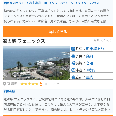
#絶景スポット
#海｜海岸｜岬
#ソフトクリーム
#ライダーハウス
海の眺めがとても良く、写真スポットとしても有名です。南国ムードの漂う
フェニックスの木が立ち並んでおり、宮崎といえばこの景色！という景色が
見られます。海岸沿いには奇岩「鬼の洗濯岩」もあり、自然の雄大さを感じ
られます。 ソフトクリームなども食べられるので休憩場所としてもオススメ
詳しく見る
です。
道の駅 フェニックス
お気に入り
駐車：
駐車場あり
予算：
無料
混雑：
普通
滞在：
1時間
施設：
屋内
5
宮崎県
（口コミ1件）
#道の駅
道の駅 フェニックスは、宮崎県宮崎市にある道の駅です。太平洋に面した日
南海岸国定公園内に位置し、目の前には雄大な太平洋が広がり、水平線から
昇る朝日を望むこともできます。 道の駅には、レストランや特産品販売所が
あり、新鮮な海の幸や地元の特産品を楽しむことができます。特に、マンゴ