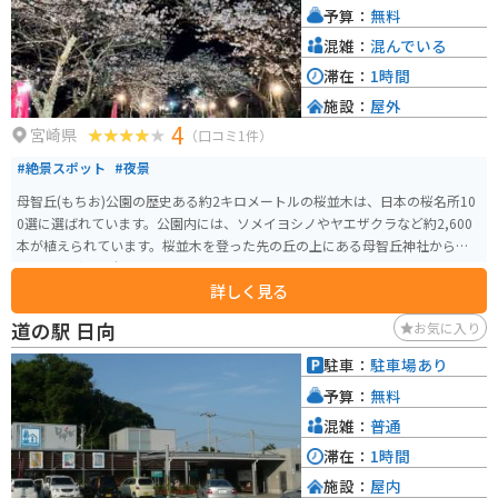
予算：
無料
混雑：
混んでいる
滞在：
1時間
施設：
屋外
4
宮崎県
（口コミ1件）
#絶景スポット
#夜景
母智丘(もちお)公園の歴史ある約2キロメートルの桜並木は、日本の桜名所10
0選に選ばれています。公園内には、ソメイヨシノやヤエザクラなど約2,600
本が植えられています。桜並木を登った先の丘の上にある母智丘神社から
は、母智丘公園全体を見下ろすことができます。毎年3月下旬から4月上旬に
詳しく見る
かけて、桜まつりが開催され、民俗芸能の披露や多くの出店でにぎわいます。
道の駅 日向
お気に入り
駐車：
駐車場あり
予算：
無料
混雑：
普通
滞在：
1時間
施設：
屋内