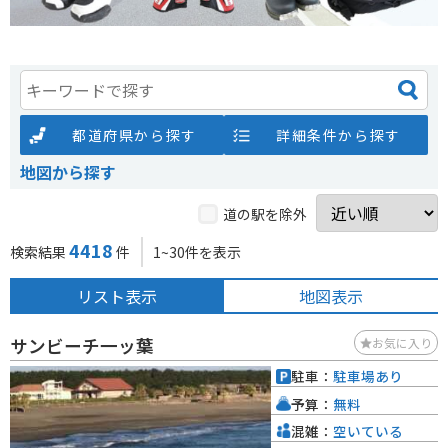
都道府県から探す
詳細条件から探す
地図から探す
道の駅を除外
4418
検索結果
件
1~30件を表示
リスト表示
地図表示
サンビーチ一ッ葉
お気に入り
駐車：
駐車場あり
予算：
無料
混雑：
空いている