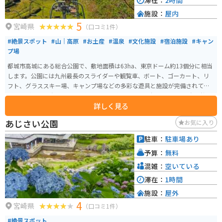
滞在：
2時間
施設：
屋内
5
宮崎県
（口コミ1件）
#絶景スポット
#山｜高原
#お土産
#温泉
#文化施設
#宿泊施設
#キャン
プ場
都城市高城にある総合公園で、敷地面積は63ha、東京ドーム約13個分に相当
します。公園には九州最長のスライダーや観覧車、ボート、ゴーカート、リ
フト、グラススキー場、キャンプ場などの多彩な遊具と施設が完備されてお
り、子どもから大人まで1日楽しむことができます。 春には約5,000本の桜が
詳しく見る
咲き乱れる桜の名所としても知られ、多くの花見客で賑わいます。公園内に
は温泉施設「観音さくらの里」もあり、温泉やプールを楽しむことができま
あじさい公園
お気に入り
す。 また、江戸時代の史跡としても知られる石山観音池や、四季折々の
花々、自然を満喫できる遊歩道も特徴的です。夏には流水プールがオープン
駐車：
駐車場あり
し、山頂の展望台からは都城の風景や霧島山を一望することができます。
予算：
無料
混雑：
空いている
滞在：
1時間
施設：
屋外
4
宮崎県
（口コミ1件）
#絶景スポット