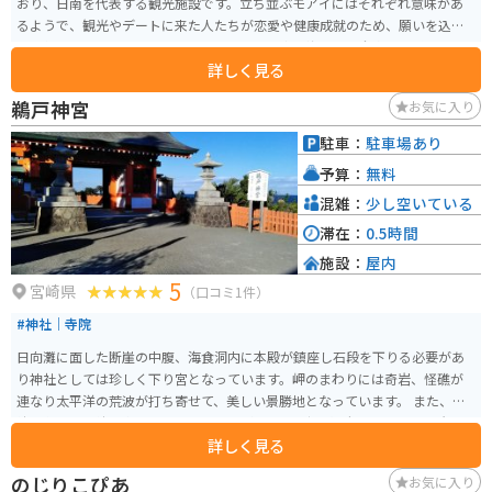
おり、日南を代表する観光施設です。立ち並ぶモアイにはそれぞれ意味があ
るようで、観光やデートに来た人たちが恋愛や健康成就のため、願いを込め
た硬貨をモアイの足元に置いていました。日南の海と空を全身で体感できる
詳しく見る
スポットです。
鵜戸神宮
お気に入り
駐車：
駐車場あり
予算：
無料
混雑：
少し空いている
滞在：
0.5時間
施設：
屋内
5
宮崎県
（口コミ1件）
#神社｜寺院
日向灘に面した断崖の中腹、海食洞内に本殿が鎮座し石段を下りる必要があ
り神社としては珍しく下り宮となっています。岬のまわりには奇岩、怪礁が
連なり太平洋の荒波が打ち寄せて、美しい景勝地となっています。 また、男
性は左手、女性は右手で願いを込めながら運玉を投げ、亀石と呼ばれる岩の
詳しく見る
枡形に入れれば願いが叶うといわれています。
のじりこぴあ
お気に入り