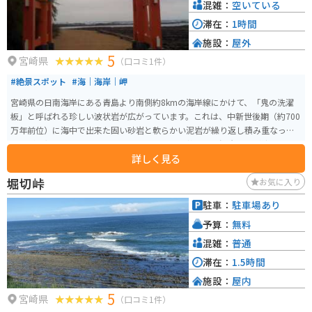
参拝できます。境内にはハート形の絵馬や「祈りの古道」というトンネル、
混雑：
空いている
磐境に願いを込めて土器の皿を投げる「天の平瓮投げ」などがあり、訪問者
滞在：
1時間
はこれらで幸福を願う。青島神社の周辺には美しいビーチもあり、夏には多
施設：
屋外
くの観光客で賑わっています。
5
宮崎県
（口コミ1件）
#絶景スポット
#海｜海岸｜岬
宮崎県の日南海岸にある青島より南側約8kmの海岸線にかけて、「鬼の洗濯
板」と呼ばれる珍しい波状岩が広がっています。これは、中新世後期（約700
万年前位）に海中で出来た固い砂岩と軟らかい泥岩が繰り返し積み重なった
地層が隆起し、長い間に波にさらされることで軟らかい泥岩部分が流され固
詳しく見る
い砂岩層だけが板のように積み重なって見えるように残ったものです。
堀切峠
お気に入り
駐車：
駐車場あり
予算：
無料
混雑：
普通
滞在：
1.5時間
施設：
屋内
5
宮崎県
（口コミ1件）