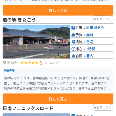
います。
詳しく見る
道の駅 きたごう
お気に入り
駐車：
駐車場あり
予算：
無料
混雑：
普通
滞在：
1時間
施設：
屋内
5
宮崎県
（口コミ1件）
#道の駅
道の駅 きたごうは、宮崎県延岡市にある道の駅です。国道218号線沿いに位
置し、周辺には自然豊かな観光スポットがたくさんあります。 道の駅には、
地元の特産品を販売する物産館やレストランがあり、食事やお土産を買うこ
とができます。特におすすめは、地元産の新鮮な野菜や果物を使った料理
詳しく見る
や、延岡市の郷土料理である「チキン南蛮」です。 バイクで訪れる場合は、
道の駅の駐車場にバイク専用の駐車スペースがあります。また、道の駅に
日南フェニックスロード
お気に入り
は、ツーリングマップや観光パンフレットなども置いてあるので、ツーリン
グの情報収集にも最適です。 道の駅 きたごうからほど近い場所には、日本の