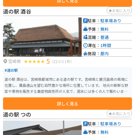
詳しく見る
料理を楽しむことができます。中でも、宮崎牛を使った料理は絶品です。 バ
イクで訪れる場合、道の駅 ゆ～ぱるのじりは、広い駐車場があるので安心し
道の駅 酒谷
お気に入り
て駐車できます。また、休憩所も完備されているので、ツーリングの休憩場
所としても最適です。 道の駅 ゆ～ぱるのじり周辺には、新田原基地航空祭の
駐車：
駐車場あり
会場として知られる航空自衛隊新田原基地や、国の天然記念物に指定されて
予算：
無料
いる「蘇鉄自生地」など、観光スポットも充実しています。
混雑：
普通
滞在：
1時間
施設：
屋内
5
宮崎県
（口コミ1件）
#道の駅
道の駅 酒谷は、宮崎県都城市にある道の駅です。宮崎県と鹿児島県の県境に
位置し、霧島連山を望む自然豊かな場所に位置しています。 地元の新鮮な野
菜や果物を販売する農産物直売所が人気で、週末には多くの人で賑わいま
す。レストランでは、地元産の食材を使った郷土料理や、名物の「酒谷そ
詳しく見る
ば」を味わうことができます。 バイクで訪れる際は、道の駅から眺める霧島
連山の雄大な景色がおすすめです。周辺には、温泉施設やキャンプ場なども
道の駅 つの
お気に入り
あり、ツーリングの拠点としても最適です。 【おすすめポイント】 - 新鮮な
野菜や果物が購入できる - 地元の味が楽しめるレストラン - 霧島連山の絶景ス
駐車：
駐車場あり
ポット - 温泉やキャンプ場などのレジャー施設も充実
予算：
無料