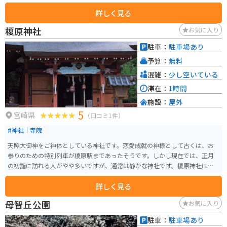
ルダーなど珍品お土産があったりするので楽しめます。 さらにツーリングの
詳しく見る
醍醐味であるソフトクリームもあるので、ライダーにはおすすめのスポット
です。 平日、休日ともにランチタイムは非常に混むので開店前着をめざすと
榎原神社
お気に入り
余裕をもって食事を楽しめます。
駐車：
駐車場あり
予算：
無料
混雑：
少し空いている
滞在：
1時間
施設：
屋外
5
宮崎県
（口コミ1件）
#神社｜寺院
天照大御神をご神体としている神社です。恋愛成就の神様として古くは、お
参りのための特別列車が榎原駅まであったそうです。しかし現在では、正月
の初詣に訪れる人がやや多いですが、通常は静かな神社です。榎原神社は、
複数の神社があり、ここで3社参りが可能です。ちなみに学問の神様「菅原道
詳しく見る
真公」もあります。
母智丘公園
お気に入り
駐車：
駐車場あり