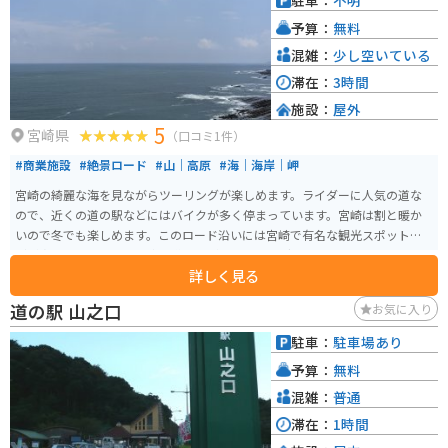
駐車：
不明
滝百選に選ばれた行縢の滝や、祖母傾国定公園など、雄大な自然を楽しむこ
予算：
無料
とができる観光スポットがあります。また、少し足を延ばせば、高千穂峡や
阿蘇山など、九州を代表する観光地にもアクセスできます。
混雑：
少し空いている
滞在：
3時間
施設：
屋外
5
宮崎県
（口コミ1件）
#商業施設
#絶景ロード
#山｜高原
#海｜海岸｜岬
宮崎の綺麗な海を見ながらツーリングが楽しめます。ライダーに人気の道な
ので、近くの道の駅などにはバイクが多く停まっています。宮崎は割と暖か
いので冬でも楽しめます。このロード沿いには宮崎で有名な観光スポットな
どが点在しているので、寄り道しながらツーリングできます。
詳しく見る
道の駅 山之口
お気に入り
駐車：
駐車場あり
予算：
無料
混雑：
普通
滞在：
1時間