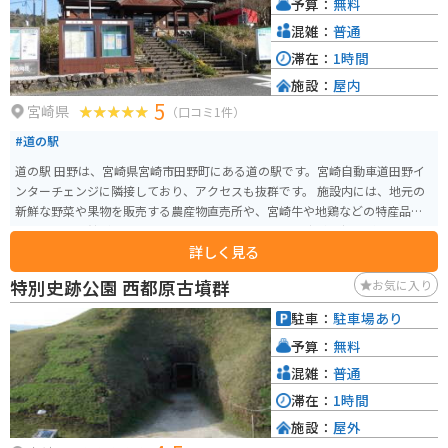
予算：
無料
混雑：
普通
滞在：
1時間
施設：
屋内
5
宮崎県
（口コミ1件）
#道の駅
道の駅 田野は、宮崎県宮崎市田野町にある道の駅です。宮崎自動車道田野イ
ンターチェンジに隣接しており、アクセスも抜群です。 施設内には、地元の
新鮮な野菜や果物を販売する農産物直売所や、宮崎牛や地鶏などの特産品を
販売する物産館があります。 また、レストランでは、宮崎の郷土料理を味わ
詳しく見る
うことができます。おすすめは、チキン南蛮定食や冷や汁定食です。 バイク
で訪れる場合は、道の駅 田野に隣接する田野インターチェンジから降りてす
特別史跡公園 西都原古墳群
お気に入り
ぐなので、アクセスも便利です。広い駐車場があるので、バイクを停める場
所にも困りません。 道の駅 田野は、宮崎観光の拠点としてもおすすめです。
駐車：
駐車場あり
周辺には、綾の照葉大吊橋や飫肥城など、観光スポットもたくさんあります。
予算：
無料
混雑：
普通
滞在：
1時間
施設：
屋外