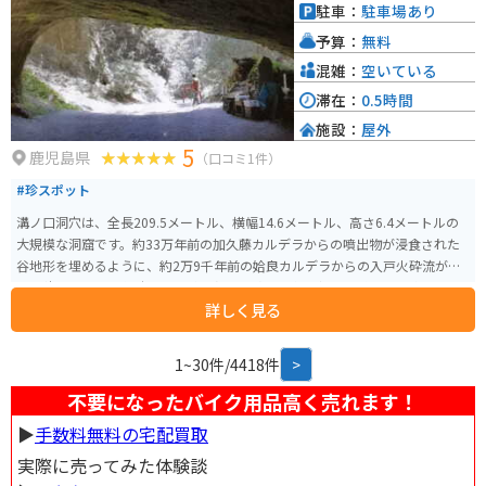
連山を望むことができるなど、ツーリングの休憩場所としても最適です。 道
駐車：
駐車場あり
の駅 たからべを訪れた際には、ぜひ、地元産の食材を使った料理や特産品を
予算：
無料
味わってみてください。
混雑：
空いている
滞在：
0.5時間
施設：
屋外
5
鹿児島県
（口コミ1件）
#珍スポット
溝ノ口洞穴は、全長209.5メートル、横幅14.6メートル、高さ6.4メートルの
大規模な洞窟です。約33万年前の加久藤カルデラからの噴出物が浸食された
谷地形を埋めるように、約2万9千年前の姶良カルデラからの入戸火砕流が厚
く堆積しました。 洞穴は地下水の浸食と崩落を繰り返し形成され、内部では
詳しく見る
硬い溶結凝灰岩への変化や「吹き抜けパイプ」が観察できます。地元の人々
により大切に守られ、春には岩穴祭りが催され、奴踊りや棒踊り、刀踊りが
奉納されています。 溝ノ口洞穴は、溶結凝灰岩洞として最長であり、自然が
1~30件/4418件
>
保全され形成過程が観察できるため、平成25年8月に日本百名洞の一つに選出
されました。また、火山国日本の地形発達を示す貴重な例として、令和3年3
不要になったバイク用品高く売れます！
月26日に曽於市初の国指定文化財に指定されました。 洞穴は、霧島山系の湧
▶︎
手数料無料の宅配買取
き水による侵食により数千年の長い年月をかけて形成され、現在はパワース
ポットとしても注目を浴びています。
実際に売ってみた体験談