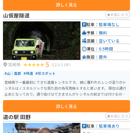
詳しく見る
ーや日向夏など、宮崎県産のフルーツを使ったスイーツは人気です。また、隣
接する「堀切峠」は、バイク乗りにも人気のスポットで、太平洋を望む絶景
山仮屋隧道
お気に入り
の中をツーリングすることができます。 道の駅 フェニックスは、宮崎の豊か
な自然と食を満喫できる場所です。ドライブやツーリングの休憩に、ぜひ立
駐車：
駐車場なし
ち寄ってみてください。
予算：
無料
混雑：
空いている
滞在：
0.5時間
施設：
屋外
5
宮崎県
（口コミ1件）
#山｜高原
#林道
#珍スポット
宮崎県で一番最初にできた道路トンネルです。 緑に覆われたレンガ造りのト
ンネルはノスタルジックな見た目の為写真映えすると思います。 現在は通行
止めとなっており、通り抜けはできませんがトンネルの前までは行けるので
愛車と一緒に撮影することが可能です。 注意事項として夏場はアブやガガン
詳しく見る
ボ、やぶ蚊などの虫が多いので虫よけシールなどの対策が必須なのと、落ち
葉などで道が荒れるので走行は要注意です。
道の駅 田野
お気に入り
駐車：
駐車場あり