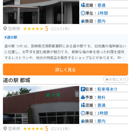
混雑：
普通
滞在：
1時間
施設：
屋内
5
宮崎県
（口コミ1件）
#道の駅
道の駅 つの は、宮崎県児湯郡都農町にある道の駅です。 日向灘の海岸線沿い
に位置し、太平洋を望む絶景が魅力です。 新鮮な海の幸を使った料理を提供
するレストランや、地元の特産品を販売するショップなどがあります。 中で
も、都農町の特産品である「つのかぼちゃ」を使ったスイーツは人気です。
詳しく見る
また、道の駅のすぐそばには、海水浴場として有名なサンビーチ一ツ葉があ
ります。 夏には多くの観光客でにぎわいます。 バイクで訪れる場合、道の駅
道の駅 都城
お気に入り
には広々とした駐車場が完備されているので安心です。 海岸線沿いの道路
は、景色も良く、ツーリングにも最適です。 道の駅 つの は、雄大な太平洋を
駐車：
駐車場あり
眺めながら、地元のグルメや文化に触れることができるスポットです。
予算：
無料
混雑：
普通
滞在：
1時間
施設：
屋内
5
宮崎県
（口コミ1件）