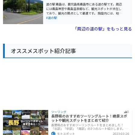
高千原峡までは約30分と、ツーリングの休憩場所として
道の駅 霧島は、鹿児島県霧島市にある道の駅です。周辺
も最適です。周辺には、雄大な自然が広がっているの
には霧島神宮や霧島温泉郷など、観光スポットが点在し
で、自然を感じながらツーリングを楽しめます。 山之口
ており、観光の拠点として最適です。 施設内には、地元
の名物は、なんといっても「高千穂牧場のソフトクリー
の特産品を販売するショップやレストランがあり、霧島
#道の駅
ム」です。濃厚なミルクの味が絶品で、道の駅に訪れた
の味覚を楽しむことができます。また、観光案内所で
らぜひ味わってほしい一品です。
は、周辺の観光情報を入手することができます。 バイク
「周辺の道の駅」をもっと見る
で訪れる場合は、駐車場も広く、休憩場所としても最適
です。周辺には、霧島スカイラインやえびの高原など、
絶景を眺めながら走ることができるワインディングロー
ドも多いため、ツーリングにもおすすめです。 霧島は、
オススメスポット紹介記事
温泉や雄大な自然、歴史を感じられるスポットなど魅力
が満載です。道の駅 霧島はそんな霧島観光の拠点とし
て、ぜひ立ち寄ってみてください。
ツーリング
0
長野県のおすすめツーリングルート！絶景スポ
ットや観光スポットをまとめて紹介
長野県のおすすめツーリングルートをまとめました！
「北部」「中部」「南部」の3つのルート紹介します。諏
訪湖やビーナスラインのような全国でも有名なツーリン
モトスポット
2023-03-26