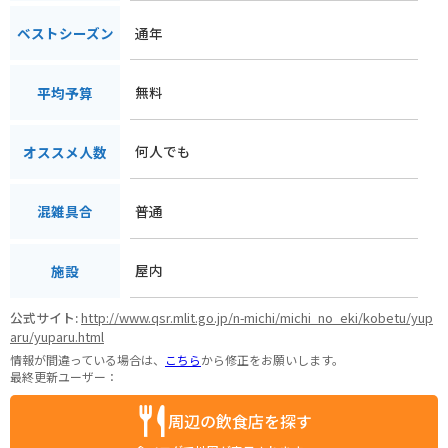
通年
ベストシーズン
無料
平均予算
何人でも
オススメ人数
普通
混雑具合
屋内
施設
公式サイト:
http://www.qsr.mlit.go.jp/n-michi/michi_no_eki/kobetu/yup
aru/yuparu.html
情報が間違っている場合は、
こちら
から修正をお願いします。
最終更新ユーザー：
周辺の飲食店を探す