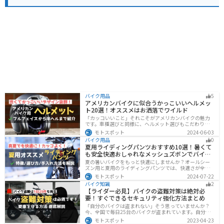
バイク用品
5
アメリカンバイクに似合うかっこいいヘルメッ
ト20選！オススメはお洒落でワイルド
「カッコいいこと」それこそがアメリカンバイクの魅力
です。車種選びと同様に、ヘルメット選びもこだわりた
いところですよね。アメリカンバイクの魅力をもっと引
モトスポット
2024-06-03
き立ててくれるオススメのヘルメットを紹介します。
バイク用品
0
夏用ライディングパンツおすすめ10選！暑くて
も安全快適おしゃれなメッシュズボンでバイク
に乗ろう
夏の暑いバイクをもっと快適にしませんか？オールシー
ズン用と夏用のライディングパンツでは、快適さが全然
違います。生地の大半がメッシュ素材で作られた夏用で
モトスポット
2024-07-22
は通気性・透湿性に優れており、熱気を逃しつつ汗をし
バイク知識
2
っかりと乾かしてくれます。そんな夏用ライディングパ
【ライダー必見】バイクの盗難対策は絶対必
ンツの選び方や特徴オススメ商品をまとめました。
要！すぐできるセキュリティ強化方法まとめ
「自分のバイクは盗まれない」そう思っていませんか？
今、全国で毎日25台のバイクが盗まれています。自分の
バイクは大丈夫という保証はどこにもありません。バイ
モトスポット
2023-04-23
クの盗難対策の方法を理解して、自分のバイクは自分で