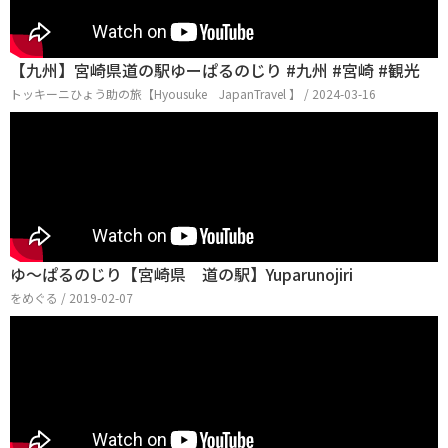
【九州】宮崎県道の駅ゆーぱるのじり #九州 #宮崎 #観光
トッキーニひょう助の旅【Hyousuke JapanTravel 】 / 2024-03-16
ゆ～ぱるのじり【宮崎県 道の駅】Yuparunojiri
をめぐる / 2019-02-07