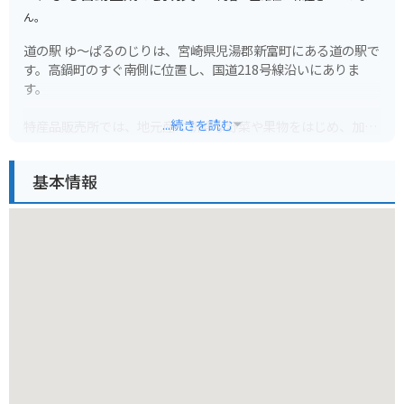
ん。
道の駅 ゆ～ぱるのじりは、宮崎県児湯郡新富町にある道の駅で
す。高鍋町のすぐ南側に位置し、国道218号線沿いにありま
す。
...続きを読む
特産品販売所では、地元産の新鮮な野菜や果物をはじめ、加工
品、工芸品など、バラエティ豊かな品々が販売されています。
レストランでは、地元の食材をふんだんに使った料理を楽しむ
基本情報
ことができます。中でも、宮崎牛を使った料理は絶品です。
バイクで訪れる場合、道の駅 ゆ～ぱるのじりは、広い駐車場が
あるので安心して駐車できます。また、休憩所も完備されてい
るので、ツーリングの休憩場所としても最適です。
道の駅 ゆ～ぱるのじり周辺には、新田原基地航空祭の会場とし
て知られる航空自衛隊新田原基地や、国の天然記念物に指定さ
れている「蘇鉄自生地」など、観光スポットも充実していま
す。