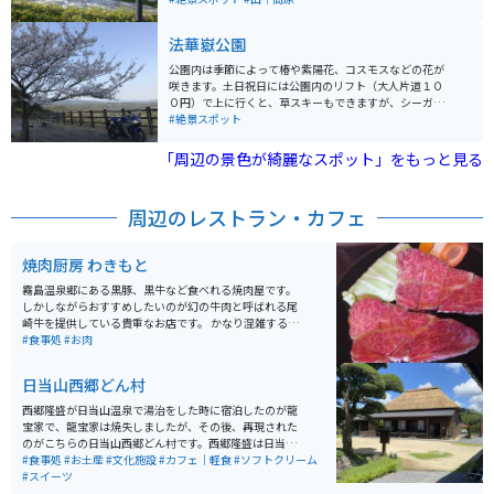
ます。
狩りが楽しめます。今は、火山噴火のため、通行できま
せんが、以前はここからえびの高原へ向かう道がツーリ
法華嶽公園
ング向けでした。
公園内は季節によって椿や紫陽花、コスモスなどの花が
咲きます。土日祝日には公園内のリフト（大人片道１０
０円）で上に行くと、草スキーもできますが、シーガイ
アや海まで見渡せる展望所もあり、そこは桜並木にもな
#絶景スポット
っています。
「周辺の景色が綺麗なスポット」をもっと見る
周辺のレストラン・カフェ
焼肉厨房 わきもと
霧島温泉郷にある黒豚、黒牛など食べれる焼肉屋です。
しかしながらおすすめしたいのが幻の牛肉と呼ばれる尾
崎牛を提供している貴重なお店です。 かなり混雑する店
なので日時が決まっているのならば席とメニューをあら
#食事処
#お肉
かじめ予約しておくことをおすすめします。
日当山西郷どん村
西郷隆盛が日当山温泉で湯治をした時に宿泊したのが龍
宝家で、龍宝家は焼失しましたが、その後、再現された
のがこちらの日当山西郷どん村です。西郷隆盛は日当山
を十数回訪れ、温泉や狩りや釣りを楽しんだそうです。
#食事処
#お土産
#文化施設
#カフェ｜軽食
#ソフトクリーム
日当山西郷どん村には、西郷隆盛公が日当山を訪れた際
#スイーツ
に滞在していたお宿を再現された建物や、そのお宿の日