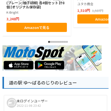
(プレーン/柚子胡椒) 各4個セット 計8
ユタカ商会
個 [オリジナル保存袋]
1,510円
1,587円
K-Bright
3,248円
Amazo
Amazonで見る
道の駅 ゆ～ぱるのじりのレビュー
未ログインユーザー
2022-11-06 23:42