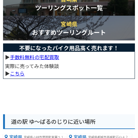
ツーリングスポット一覧
宮崎県
おすすめツーリングルート
不要になったバイク用品高く売れます！
▶︎
手数料無料の宅配買取
実際に売ってみた体験談
▶︎
こちら
道の駅 ゆ～ぱるのじりに近い場所
宮崎県
宮崎県
宮崎県小林市野尻町東麓５１６
宮崎県都城市高城町石山４２２