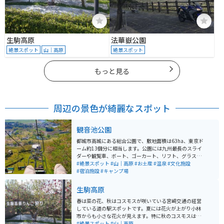
生駒高原
法華嶽公園
絶景スポット
山｜高原
絶景スポット
もっと見る
周辺の景色が綺麗なスポット
観音池公園
都城市高城にある総合公園で、敷地面積は63ha、東京ド
ーム約13個分に相当します。公園には九州最長のスライ
ダーや観覧車、ボート、ゴーカート、リフト、グラスス
キー場、キャンプ場などの多彩な遊具と施設が完備され
#絶景スポット
#山｜高原
#お土産
#温泉
#文化施設
ており、子どもから大人まで1日楽しむことができます。
#宿泊施設
#キャンプ場
春には約5,000本の桜が咲き乱れる桜の名所としても知
られ、多くの花見客で賑わいます。公園内には温泉施設
生駒高原
「観音さくらの里」もあり、温泉やプールを楽しむこと
ができます。 また、江戸時代の史跡としても知られる石
春は菜の花、秋はコスモスが咲いている宮崎交通の経営
山観音池や、四季折々の花々、自然を満喫できる遊歩道
している道の駅スポットです。夏には花火が上がり小林
も特徴的です。夏には流水プールがオープンし、山頂の
市からも小さな花火が見えます。特に秋のコスモスは絶
展望台からは都城の風景や霧島山を一望することができ
景です。 園内にリンゴ園があり、秋のコスモスとリンゴ
#絶景スポット
#山｜高原