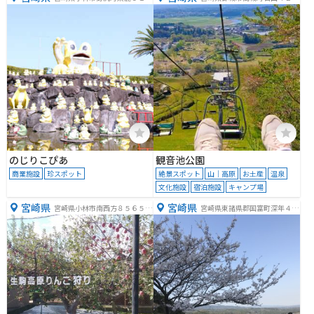
０
８
のじりこぴあ
観音池公園
商業施設
珍スポット
絶景スポット
山｜高原
お土産
温泉
文化施設
宿泊施設
キャンプ場
宮崎県
宮崎県
宮崎県小林市南西方８５６５
宮崎県東諸県郡国富町深年４１
−３９
０６−３０