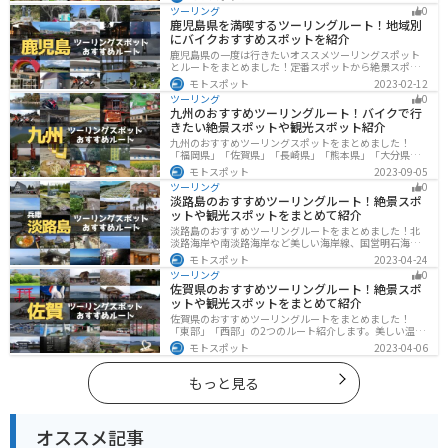
グスポットが多数あります。バイクで長野県にツーリン
ツーリング
0
グに行く際は参考にしてください。
鹿児島県を満喫するツーリングルート！地域別
にバイクおすすめスポットを紹介
鹿児島県の一度は行きたいオススメツーリングスポット
とルートをまとめました！定番スポットから絶景スポッ
ト、温泉、山、海、グルメなど様々なジャンルで楽しめ
モトスポット
2023-02-12
ます。バイクで鹿児島ツーリングに行こうと思っている
ツーリング
0
人は、参考にしてください。
九州のおすすめツーリングルート！バイクで行
きたい絶景スポットや観光スポット紹介
九州のおすすめツーリングスポットをまとめました！
「福岡県」「佐賀県」「長崎県」「熊本県」「大分県」
「宮崎都」「鹿児島県」の各県の観光地紹介します。自
モトスポット
2023-09-05
然豊かな山々や湖、温泉地が点在し、四季折々の景色を
ツーリング
0
楽しめるスポットが多数あります。バイクで九州にツー
淡路島のおすすめツーリングルート！絶景スポ
リングに行く際は参考にしてください。
ットや観光スポットをまとめて紹介
淡路島のおすすめツーリングルートをまとめました！北
淡路海岸や南淡路海岸など美しい海岸線、国営明石海峡
公園や淡路夢舞台など、自然とアートが融合した施設も
モトスポット
2023-04-24
多数あります。バイクで淡路島にツーリングに行く際は
ツーリング
0
参考にしてください。
佐賀県のおすすめツーリングルート！絶景スポ
ットや観光スポットをまとめて紹介
佐賀県のおすすめツーリングルートをまとめました！
「東部」「西部」の2つのルート紹介します。美しい温泉
地や古墳群、歴史ある城や神社仏閣など、バイクツーリ
モトスポット
2023-04-06
ングに適したスポットが多数存在し、様々な楽しみ方が
できます。バイクで佐賀県にツーリングに行く際は参考
にしてください。
もっと見る
オススメ記事