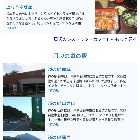
本庭園があり、入場無料です。 敷地内の物産館には、地
上村うなぎ屋
元食材を中心としたレストラン「日当山無垢食堂」があ
ります。 また、日当山温泉の湯を引いた足湯(無料)があ
熊本県人吉市に来たら、とりあえず上村うなぎ屋でご飯
ります。入り口目の前に無料駐車場があります。
を食べておけと言われるくらい有名な創業100年は続く
老舗のうなぎ屋です。秘伝のタレを使ったうなぎは絶品
です。県内外から多くのお客さんでにぎわう人吉市の人
#食事処
気飲食店です。
「周辺のレストラン・カフェ」をもっと見る
周辺の道の駅
道の駅 都城
道の駅 都城は、宮崎県都城市にある道の駅です。宮崎自
動車道と都城志布志道路（無料区間）が接続する、都城
インターチェンジに隣接しており、アクセス良好です。
周辺には、都城島津家の居城跡である都城島津邸や、国
#道の駅
の重要文化財に指定されている石橋の関之尾滝など、観
光スポットも充実しています。 地元の農産物や加工品を
道の駅 山之口
販売する物産館や、都城のブランド豚「霧島山麓豚」を
使った料理などを楽しめるレストランがあります。 バイ
道の駅 山之口は、宮崎県都城市にある道の駅です。宮崎
クで訪れる場合、駐車場も広々としているため安心で
自動車道 山之口SAに隣接しており、アクセスも抜群で
す。都城インターチェンジからすぐの場所にあるため、
す。 地元の新鮮な野菜や果物が購入できる農産物直売所
ツーリングの休憩場所としても最適です。 都城は、肉と
や、宮崎牛や地鶏などの特産品を販売するショップがあ
#道の駅
焼酎が有名です。道の駅 都城でも、地元産の焼酎や、霧
ります。レストランでは、地元の食材を使った料理を楽
島山麓豚を使ったソーセージやハムなどの加工品が販売
しむことができます。 バイクで訪れる際には、広々とし
道の駅 霧島
されているので、お土産にいかがでしょうか。
た駐車場があるので安心して駐車できます。道の駅から