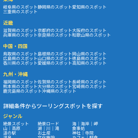
岐阜県のスポット
静岡県のスポット
愛知県のスポット
三重県のスポット
近畿
滋賀県のスポット
京都府のスポット
大阪府のスポット
兵庫県のスポット
奈良県のスポット
和歌山県のスポット
中国・四国
鳥取県のスポット
島根県のスポット
岡山県のスポット
広島県のスポット
山口県のスポット
徳島県のスポット
香川県のスポット
愛媛県のスポット
高知県のスポット
九州・沖縄
福岡県のスポット
佐賀県のスポット
長崎県のスポット
熊本県のスポット
大分県のスポット
宮崎県のスポット
鹿児島県のスポット
沖縄県のスポット
詳細条件からツーリングスポットを探す
ジャンル
絶景スポット
絶景ロード
海｜海岸｜岬
山｜高原
湖｜川｜滝
食事処
道の駅
お土産
神社｜寺院
温泉
文化施設
カフェ｜軽食