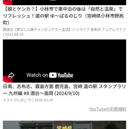
【娘とケンカ？】小林市で車中泊の後は「自然と温泉」で
リフレッシュ！道の駅 ゆ～ぱるのじり（宮崎県小林市野尻
町）
関達也【家なし父娘キャンピングカー生活】バンライフ 多拠点 デュアルライフ
/ 2021-06-25
日南、志布志、霧島方面 鹿児島、宮崎 道の駅 スタンプラリ
ー 九州編 #8 酒谷～高岡 (2024/9/10)
ドライブに行こう! / 2026-03-29
YouTubeの利用規約
宮崎県