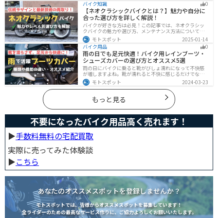
バイク知識
0
守りましょう。
【ネオクラシックバイクとは？】魅力や自分に
合った選び方を詳しく解説！
バイクが好きな方は必見！この記事では、ネオクラシッ
クバイクの魅力や選び方、メンテナンス方法について解
説しています。実はネオクラシックバイクは、見た目と
モトスポット
2025-01-14
機能性の両方を求める人に最適なです。この記事を読め
バイク用品
0
ば、ネオクラシックバイクの魅力が理解できます。
雨の日でも足元快適！バイク用レインブーツ・
シューズカバーの選び方とオススメ5選
雨の日にバイクに乗ると靴がびしょ濡れになって不快感
が増しますよね。靴が濡れると不快に感じるだけでなく
操作性にも影響が出るので事故の原因にもなります。ブ
モトスポット
2024-03-23
ーツカバーを使うことで靴を雨や汚れから防ぐことがで
きます。防風効果もあるので寒さ対策にもなります。
もっと見る
不要になったバイク用品高く売れます！
▶︎
手数料無料の宅配買取
実際に売ってみた体験談
▶︎
こちら
あなたのオススメスポットを登録しませんか？
モトスポットでは、皆様からオススメスポットを募集しています！
全ライダーのための最高なサービス作りに、ご協力よろしくお願いいたします。