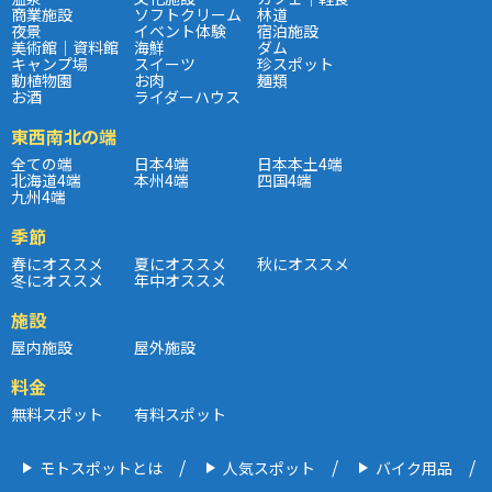
商業施設
ソフトクリーム
林道
夜景
イベント体験
宿泊施設
美術館｜資料館
海鮮
ダム
キャンプ場
スイーツ
珍スポット
動植物園
お肉
麺類
お酒
ライダーハウス
東西南北の端
全ての端
日本4端
日本本土4端
北海道4端
本州4端
四国4端
九州4端
季節
春にオススメ
夏にオススメ
秋にオススメ
冬にオススメ
年中オススメ
施設
屋内施設
屋外施設
料金
無料スポット
有料スポット
モトスポットとは
人気スポット
バイク用品