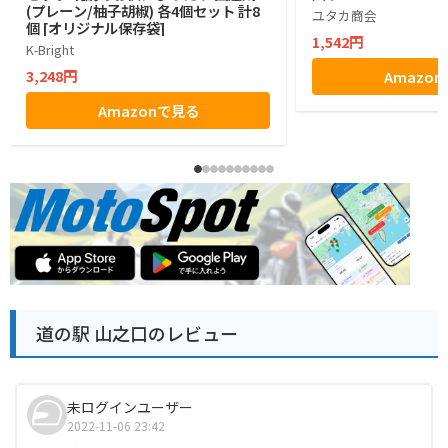
(プレーン/柚子胡椒) 各4個セット 計8
ユタカ商会
個 [オリジナル保存袋]
1,542円
K-Bright
3,248円
Amazo
Amazonで見る
道の駅 山之口のレビュー
未ログインユーザー
2022-11-06 23:42