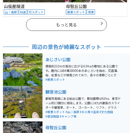
山仮屋隧道
母智丘公園
山｜高原
林道
珍スポット
絶景スポット
夜景
もっと見る
周辺の景色が綺麗なスポット
あじさい公園
標高約210mの高台に広がる6.9haの敷地にある公園で
す。園内には84種28000本のあじさいを始め、花菖蒲、
桜、紅葉などが植栽されており、各々の季節ごとにそれ
ぞれの花を楽しむことができます。特に、あじさいの見
#絶景スポット
頃は6月初旬から中旬で、その時期には白や赤、青など
の色とりどりの花が咲きとても綺麗です。 公園内にはあ
観音池公園
じさいハウスや遊具、展望台、ボードウォーク、トイレ
などがあります。また、遊歩道を登ると、旧島津藩の山
都城市高城にある総合公園で、敷地面積は63ha、東京ド
城「松尾城」をイメージした高さ15mの展望台があり、
ーム約13個分に相当します。公園には九州最長のスライ
そこからは都城盆地や霧島連山を一望できます。 また、
ダーや観覧車、ボート、ゴーカート、リフト、グラスス
あじさいの開花時期には地元の地場産品販売所が協力し
キー場、キャンプ場などの多彩な遊具と施設が完備され
#絶景スポット
#山｜高原
#お土産
#温泉
#文化施設
て売店を営業し、甘乳蘇ソフトクリーム、ソフトドリン
ており、子どもから大人まで1日楽しむことができます。
#宿泊施設
#キャンプ場
ク、お弁当、紫陽花デザート（期間限定品）なども購入
春には約5,000本の桜が咲き乱れる桜の名所としても知
することが可能です。
られ、多くの花見客で賑わいます。公園内には温泉施設
母智丘公園
「観音さくらの里」もあり、温泉やプールを楽しむこと