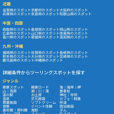
近畿
滋賀県のスポット
京都府のスポット
大阪府のスポット
兵庫県のスポット
奈良県のスポット
和歌山県のスポット
中国・四国
鳥取県のスポット
島根県のスポット
岡山県のスポット
広島県のスポット
山口県のスポット
徳島県のスポット
香川県のスポット
愛媛県のスポット
高知県のスポット
九州・沖縄
福岡県のスポット
佐賀県のスポット
長崎県のスポット
熊本県のスポット
大分県のスポット
宮崎県のスポット
鹿児島県のスポット
沖縄県のスポット
詳細条件からツーリングスポットを探す
ジャンル
絶景スポット
絶景ロード
海｜海岸｜岬
山｜高原
湖｜川｜滝
食事処
道の駅
お土産
神社｜寺院
温泉
文化施設
カフェ｜軽食
商業施設
ソフトクリーム
林道
夜景
イベント体験
宿泊施設
美術館｜資料館
海鮮
ダム
キャンプ場
スイーツ
珍スポット