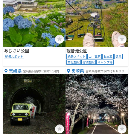
あじさい公園
観音池公園
絶景スポット
絶景スポット
山｜高原
お土産
温泉
文化施設
宿泊施設
キャンプ場
宮崎県
宮崎県
宮崎県日南市北郷町北河内
宮崎県都城市横市町６６３３