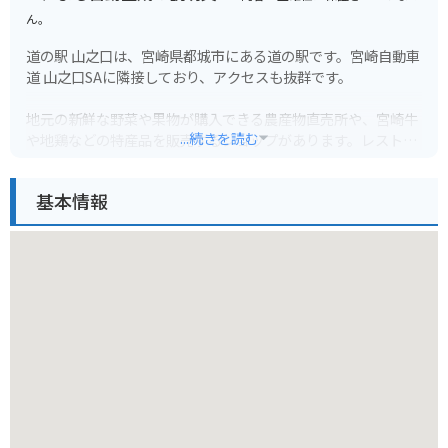
ん。
道の駅 山之口は、宮崎県都城市にある道の駅です。宮崎自動車
道 山之口SAに隣接しており、アクセスも抜群です。
地元の新鮮な野菜や果物が購入できる農産物直売所や、宮崎牛
...続きを読む
や地鶏などの特産品を販売するショップがあります。レストラ
ンでは、地元の食材を使った料理を楽しむことができます。
基本情報
バイクで訪れる際には、広々とした駐車場があるので安心して
駐車できます。道の駅から高千原峡までは約30分と、ツーリン
グの休憩場所としても最適です。周辺には、雄大な自然が広が
っているので、自然を感じながらツーリングを楽しめます。
山之口の名物は、なんといっても「高千穂牧場のソフトクリー
ム」です。濃厚なミルクの味が絶品で、道の駅に訪れたらぜひ
味わってほしい一品です。