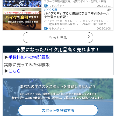
フラーの種類や選び方、材質のポイントを詳しく解説し
ています。実は初めてのカスタマイズには、先端だけ変
モトスポット
2025-03-01
えられるスリップオンマフラーがおすすめです。記事を
バイク知識
0
読めば、理想のサウンドと走りを手に入れられます。
バイクで牽引すると違反になる？牽引のルール
や注意点を解説！
バイクでリヤカーやトレーラー、キャンピングトレーラ
ー、故障車を牽引する際のルールや条件、牽引免許の有
無、速度制限、必要な装備をわかりやすく解説。メリッ
モトスポット
2026-02-08
ト・デメリットや注意点も紹介し、安全にバイクの積載
力をアップする方法をまとめました。
もっと見る
不要になったバイク用品高く売れます！
▶︎
手数料無料の宅配買取
実際に売ってみた体験談
▶︎
こちら
あなたのオススメスポットを登録しませんか？
モトスポットでは、皆様からオススメスポットを募集しています！
全ライダーのための最高なサービス作りに、ご協力よろしくお願いいたします。
スポットを登録する