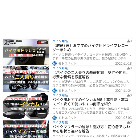
バイク用品
0
【厳選8選】おすすめバイク用ドライブレコー
ダーまとめ
バイクに最適なドライブレコーダーを厳選して8つ紹介し
ます！事故の証拠や煽り運転防止、旅の記録など様々な
役に立つドライブコーダー、何を選べばいいか迷ってい
モトスポット
2022-11-18
る方に特徴別にまとめました。
バイク知識
0
【バイクの二人乗りの基礎知識】条件や罰則、
必要な装備を徹底解説！
バイクが好きな方は必見！この記事では、バイクの二人
乗りに関する条件や罰則、必要な装備や注意点について
解説しています。実はバイクの二人乗りを安全に楽しむ
モトスポット
2024-11-24
ためには、条件やルールを知ることが大切です。この記
バイク用品
0
事を読めば、安全で快適なライディングを楽しめます。
バイク用おすすめインカム9選！高性能・高コ
スパ・安くて使いやすい商品を紹介
バイク用インカムの選び方から、機能・価格などを考慮
した高コスパのおすすめの商品を詳しく紹介します。初
心者からベテランライダーまで、マスツーやソロツーに
モトスポット
2024-06-03
適した最適なインカムを見つけるための参考にしてくだ
バイク知識
0
さい。
バイクマフラーの種類と選び方！初心者でもわ
かる形状と違いを解説
バイクのマフラーでお悩みの方は必見！この記事ではマ