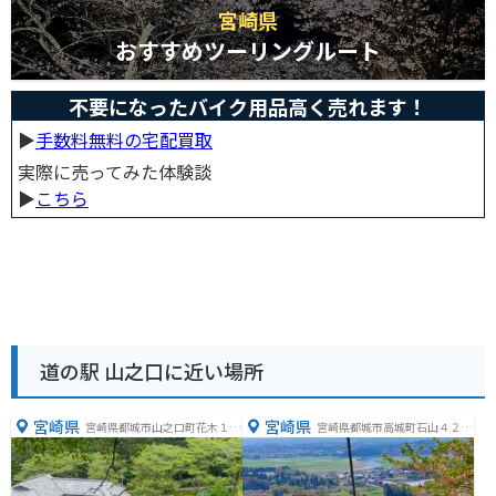
宮崎県
おすすめツーリングルート
不要になったバイク用品高く売れます！
▶︎
手数料無料の宅配買取
実際に売ってみた体験談
▶︎
こちら
道の駅 山之口に近い場所
宮崎県
宮崎県
宮崎県都城市山之口町花木１６
宮崎県都城市高城町石山４２２
３０
８