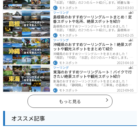
「北部」「南部」の2つのルート紹介します。綺麗な海岸
線が特徴的な海・自然豊かな山・趣のある神社を満喫す
モトスポット
2023-03-03
るツーリングができます。バイクで宮崎県にツーリング
ツーリング
0
に行く際は参考にしてください。
島根県のおすすめツーリングルートまとめ！定
番スポットや名所、絶景スポットを紹介
島根県のおすすめツーリングルートをまとめました！
「北部」「南部」の2つのルート紹介します。島根県は、
海と山が近く、1日で全然違う景色を堪能することができ
モトスポット
2023-02-25
ます。バイクで島根県にツーリングに行く際は参考にし
ツーリング
1
てください。
沖縄県のおすすめツーリングルート！絶景スポ
ットや観光スポットをまとめて紹介
沖縄県のおすすめツーリングルートをまとめました！
「南部」「中部」「北部」の3つのルート紹介します。美
しいビーチや歴史と文化に溢れたスポットが多数あり、
モトスポット
2023-04-10
様々な楽しみ方ができます。バイクで沖縄県にツーリン
ツーリング
1
グに行く際は参考にしてください。
東海のおすすめツーリングルート！バイクで行
きたい絶景スポットや観光スポット紹介
東海のおすすめツーリングスポットをまとめました！
「岐阜県」「静岡県」「愛知県」「三重県」の各県の観
光地紹介します。自然豊かな山々や湖、温泉地が点在
モトスポット
2023-09-05
し、四季折々の景色を楽しめるスポットが多数ありま
す。バイクで東海にツーリングに行く際は参考にしてく
ださい。
もっと見る
オススメ記事