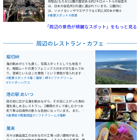
ができます。 また、江戸時代の史跡としても知られる石
母智丘(もちお)公園の歴史ある約2キロメートルの桜並木
山観音池や、四季折々の花々、自然を満喫できる遊歩道
は、日本の桜名所100選に選ばれています。公園内に
も特徴的です。夏には流水プールがオープンし、山頂の
は、ソメイヨシノやヤエザクラなど約2,600本が植えら
展望台からは都城の風景や霧島山を一望することができ
れています。桜並木を登った先の丘の上にある母智丘神
#絶景スポット
#夜景
ます。
社からは、母智丘公園全体を見下ろすことができます。
毎年3月下旬から4月上旬にかけて、桜まつりが開催さ
「周辺の景色が綺麗なスポット」をもっと見る
れ、民俗芸能の披露や多くの出店でにぎわいます。
周辺のレストラン・カフェ
堀切峠
海の眺めがとても良く、写真スポットとしても有名で
す。南国ムードの漂うフェニックスの木が立ち並んでお
り、宮崎といえばこの景色！という景色が見られます。
海岸沿いには奇岩「鬼の洗濯岩」もあり、自然の雄大さ
#絶景スポット
#海｜海岸｜岬
#ソフトクリーム
を感じられます。 ソフトクリームなども食べられるので
#ライダーハウス
休憩場所としてもオススメです。
港の駅 めいつ
目の前に広がる海を眺めながら、その日に上がった魚料
理を楽しめるレストラン。 2種類のタレで楽しむかつお
炙り重は日南市の新たな名物になっています。 また、物
産館が併設してあり、地物の海産物をはじめ伊勢海老の
#食事処
#商業施設
#ソフトクリーム
#海鮮
キーホルダーなど珍品お土産があったりするので楽しめ
ます。 さらにツーリングの醍醐味であるソフトクリーム
萬来
もあるので、ライダーにはおすすめのスポットです。 平
日、休日ともにランチタイムは非常に混むので開店前着
元々は食品加工の会社なのか工場っぽい建物がある、そ
をめざすと余裕をもって食事を楽しめます。
ういった会社が始めた飲食店。 ふるさとまつり東京 第