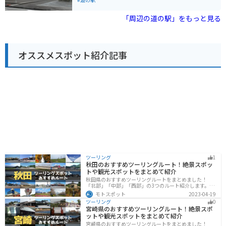
焼酎が有名です。道の駅 都城でも、地元産の焼酎や、霧
ます。レストランでは、地元産の食材を使った郷土料理
島山麓豚を使ったソーセージやハムなどの加工品が販売
や、名物の「酒谷そば」を味わうことができます。 バイ
「周辺の道の駅」をもっと見る
されているので、お土産にいかがでしょうか。
クで訪れる際は、道の駅から眺める霧島連山の雄大な景
色がおすすめです。周辺には、温泉施設やキャンプ場な
どもあり、ツーリングの拠点としても最適です。 【おす
すめポイント】 - 新鮮な野菜や果物が購入できる - 地元の
オススメスポット紹介記事
味が楽しめるレストラン - 霧島連山の絶景スポット - 温泉
やキャンプ場などのレジャー施設も充実
ツーリング
1
秋田のおすすめツーリングルート！絶景スポッ
トや観光スポットをまとめて紹介
秋田県のおすすめツーリングルートをまとめました！
「北部」「中部」「西部」の3つのルート紹介します。自
然豊かな山々や湖、温泉地が点在し、四季折々の景色を
モトスポット
2023-04-19
楽しめるスポットが多数あります。バイクで秋田県にツ
ツーリング
0
ーリングに行く際は参考にしてください。
宮崎県のおすすめツーリングルート！絶景スポ
ットや観光スポットをまとめて紹介
宮崎県のおすすめツーリングルートをまとめました！