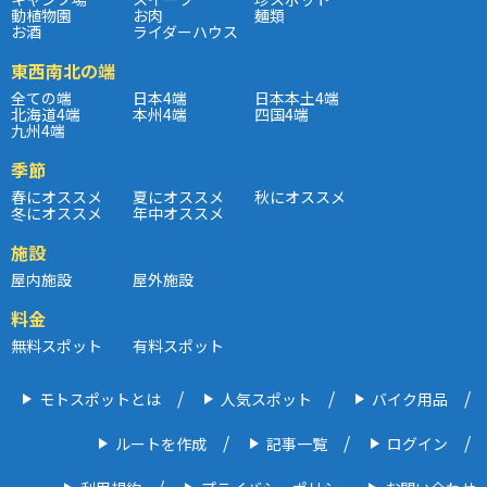
動植物園
お肉
麺類
お酒
ライダーハウス
東西南北の端
全ての端
日本4端
日本本土4端
北海道4端
本州4端
四国4端
九州4端
季節
春にオススメ
夏にオススメ
秋にオススメ
冬にオススメ
年中オススメ
施設
屋内施設
屋外施設
料金
無料スポット
有料スポット
モトスポットとは
人気スポット
バイク用品
ルートを作成
記事一覧
ログイン