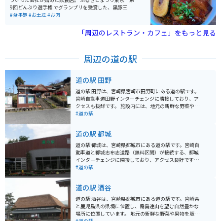
9回どんぶり選手権 でグランプリを受賞した、黒豚三昧
丼なるものが食べれます。 鹿児島黒豚をここで是非味わ
#食事処
#お土産
#お肉
ってください。
「周辺のレストラン・カフェ」をもっと見る
周辺の道の駅
道の駅 田野
道の駅 田野は、宮崎県宮崎市田野町にある道の駅です。
宮崎自動車道田野インターチェンジに隣接しており、ア
クセスも抜群です。 施設内には、地元の新鮮な野菜や果
物を販売する農産物直売所や、宮崎牛や地鶏などの特産
#道の駅
品を販売する物産館があります。 また、レストランで
は、宮崎の郷土料理を味わうことができます。おすすめ
道の駅 都城
は、チキン南蛮定食や冷や汁定食です。 バイクで訪れる
場合は、道の駅 田野に隣接する田野インターチェンジか
道の駅 都城は、宮崎県都城市にある道の駅です。宮崎自
ら降りてすぐなので、アクセスも便利です。広い駐車場
動車道と都城志布志道路（無料区間）が接続する、都城
があるので、バイクを停める場所にも困りません。 道の
インターチェンジに隣接しており、アクセス良好です。
駅 田野は、宮崎観光の拠点としてもおすすめです。周辺
周辺には、都城島津家の居城跡である都城島津邸や、国
#道の駅
には、綾の照葉大吊橋や飫肥城など、観光スポットもた
の重要文化財に指定されている石橋の関之尾滝など、観
くさんあります。
光スポットも充実しています。 地元の農産物や加工品を
道の駅 酒谷
販売する物産館や、都城のブランド豚「霧島山麓豚」を
使った料理などを楽しめるレストランがあります。 バイ
道の駅 酒谷は、宮崎県都城市にある道の駅です。宮崎県
クで訪れる場合、駐車場も広々としているため安心で
と鹿児島県の県境に位置し、霧島連山を望む自然豊かな
す。都城インターチェンジからすぐの場所にあるため、
場所に位置しています。 地元の新鮮な野菜や果物を販売
ツーリングの休憩場所としても最適です。 都城は、肉と
する農産物直売所が人気で、週末には多くの人で賑わい
#道の駅