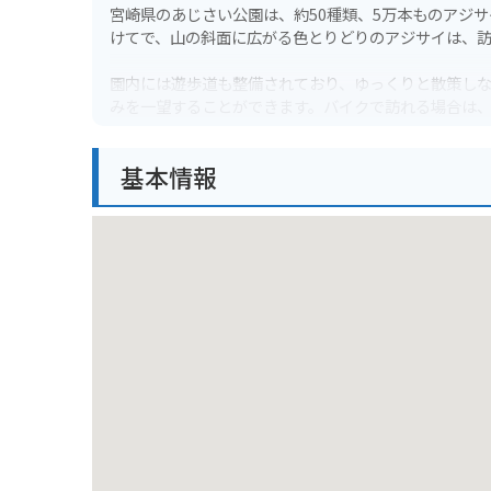
宮崎県のあじさい公園は、約50種類、5万本ものアジ
けてで、山の斜面に広がる色とりどりのアジサイは、
園内には遊歩道も整備されており、ゆっくりと散策し
みを一望することができます。バイクで訪れる場合は
安全運転を心がけましょう。
基本情報
あじさい公園は、宮崎県で人気の観光スポットの一つ
おすすめします。