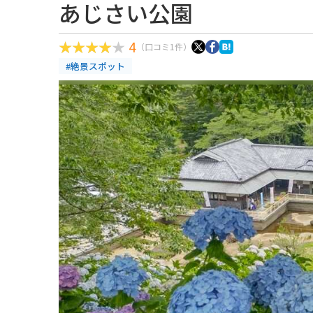
あじさい公園
4
（口コミ1件）
#絶景スポット