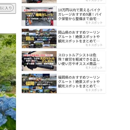
イルド
気に入り
10万円以内で買えるバイク
ガレージおすすめ9選！バイ
ク保管から整備まで自宅で
楽々
モトスポット
岡山県のおすすめツーリン
グルート！絶景スポットや
観光スポットをまとめて紹
介
モトスポット
スロットルアシストは危
険？疲労を軽減できる正し
い使い方やオススメ商品を
紹介
モトスポット
福岡県のおすすめツーリン
グルート！絶景スポットや
観光スポットをまとめて紹
介
モトスポット