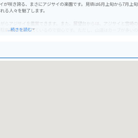
サイが咲き誇る、まさにアジサイの楽園です。見頃は6月上旬から7月上
訪れる人々を魅了します。
ながらアジサイを鑑賞できます。また、展望台からは、アジサイと宮崎
...続きを読む
、駐車場も完備されているので安心です。ただし、山道はカーブが多いの
です。開花時期には多くの人が訪れるので、時間に余裕を持って訪れる