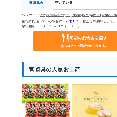
空いている
混雑具合
公式サイト:
https://www.city.miyakonojo.miyazaki.jp/site/ka
情報が間違っている場合は、
こちら
から修正をお願いします。
最終更新ユーザー：
未ログインユーザー
周辺の飲食店を探す
食べログで地図が表示されます。
宮崎県の人気お土産