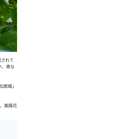
栽されて
赤、青な
松尾城」
、紫陽花