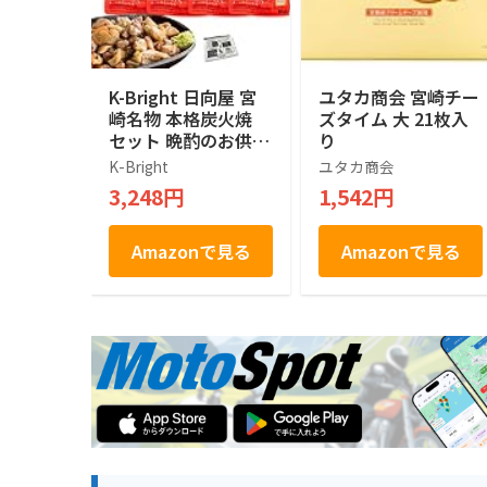
K-Bright 日向屋 宮
ユタカ商会 宮崎チー
崎名物 本格炭火焼
ズタイム 大 21枚入
セット 晩酌のお供に
り
ぴったり 国産鶏 (プ
K-Bright
ユタカ商会
レーン/柚子胡椒) 各
3,248円
1,542円
4個セット 計8個 [オ
リジナル保存袋]
Amazonで見る
Amazonで見る