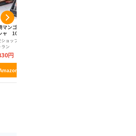
崎マンゴーラング
青島せんべいフルー
宮交ショッ
シャ 10枚
ティ（マンゴー味 ミ
レストラン
カン味 イチゴ味）12
ャラメルナ
交ショップアンドレ
枚入りx 2箱 ロング
キー 24枚
トラン
ノーブランド品
Seidigu
セラー 宮崎銘菓 お
がや 満潮の
830円
2,160円
2,500円
取り寄せ お土産
産
Amazonで見る
Amazonで見る
Amazo