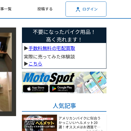
記事一覧
投稿する
ログイン
不要になったバイク用品！
高く売れます！
▶︎
手数料無料の宅配買取
実際に売ってみた体験談
▶︎
こちら
人気記事
アメリカンバイクに似合う
かっこいいヘルメット20
選！オススメはお洒落でワ
モトスポット