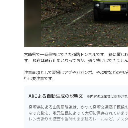
宮崎県で一番最初にできた道路トンネルです。 緑に覆わ
す。 現在は通行止めとなっており、通り抜けはできませ
注意事項として夏場はアブやガガンボ、やぶ蚊などの虫が
行は要注意です。
AIによる自動生成の説明文
※内容の正確性は保証され
宮崎県にある山仮屋隧道は、かつて宮崎交通高千穂線の一
なった後も、地元住民によって大切に保存されています
レンガ造りの壁面や当時のまま残るレールなど、ノス