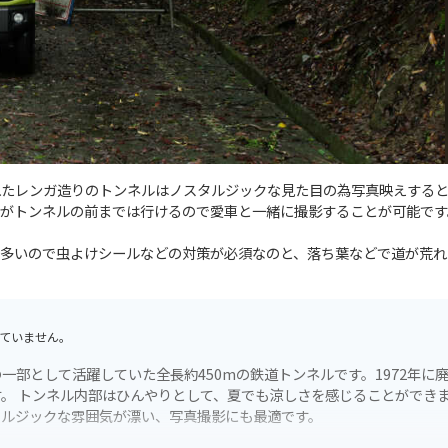
れたレンガ造りのトンネルはノスタルジックな見た目の為写真映えする
んがトンネルの前までは行けるので愛車と一緒に撮影することが可能です
多いので虫よけシールなどの対策が必須なのと、落ち葉などで道が荒れ
ていません。
部として活躍していた全長約450mの鉄道トンネルです。1972年に
。 トンネル内部はひんやりとして、夏でも涼しさを感じることができ
タルジックな雰囲気が漂い、写真撮影にも最適です。