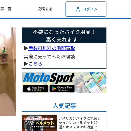
記事一覧
投稿する
ログイン
不要になったバイク用品！
高く売れます！
▶︎
手数料無料の宅配買取
実際に売ってみた体験談
▶︎
こちら
人気記事
アメリカンバイクに似合う
かっこいいヘルメット20
選！オススメはお洒落でワ
モトスポット