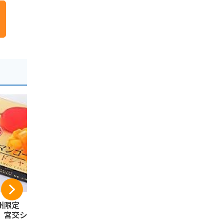
州限定 宮崎県限
【公式】高千穂ムラ
青島せんべ
 宮交ショップア
たび 米粉 クッキー
ティ（マン