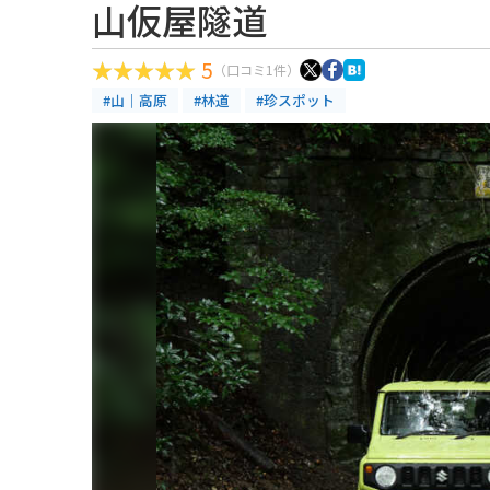
山仮屋隧道
5
（口コミ1件）
#山｜高原
#林道
#珍スポット