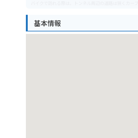
バイクで訪れる際は、トンネル周辺の道路は狭くカー
ため、懐中電灯があると便利です。周辺には駐車場が
す。
基本情報