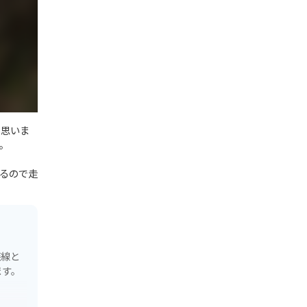
と思いま
。
るので走
廃線と
ます。