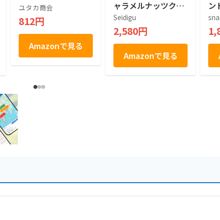
ャラメルナッツクッ
ン
ユタカ商会
キー 24枚入 日向ほ
ON
Seidigu
sna
812円
がや 満潮の塩 お土
02
2,580円
1,
産
宮
ド
Amazonで見る
ンゴ
Amazonで見る
MA
CH
入