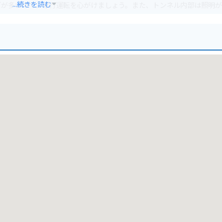
...続きを読む
ブが多いので、徐行運転を心がけましょう。また、トンネル内部は照明
ないため、近くの道の駅などに駐車して徒歩でアクセスするのがおすす