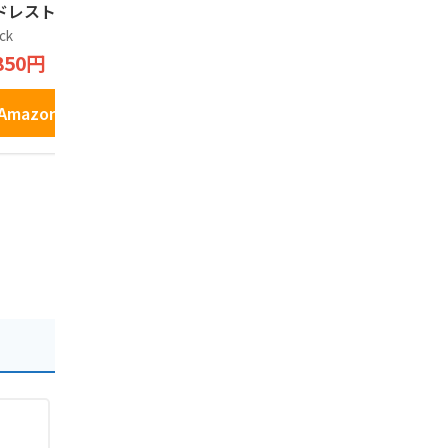
ドレストラン M
無添加 砂糖不使用
カン味 イチ
DE SELECTION 2
お菓子 おぬかさん 4
枚入りx 2
ck
高千穂ムラたび
ノーブランド
1 GOLD AWARD
袋 (混載)
セラー 宮崎
850円
1,600円
2,160円
崎マンゴーラング
取り寄せ 
シャ 宮崎県産マ
ー使用 MIYZAKI
Amazonで見る
Amazonで見る
Amazo
NGO LANGUE DE
AT 菓子 10枚
 ラングドシャ