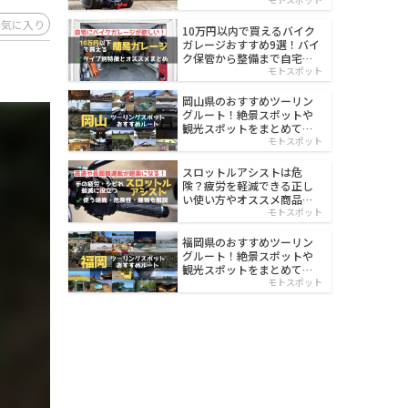
イルド
お気に入り
10万円以内で買えるバイク
ガレージおすすめ9選！バイ
ク保管から整備まで自宅で
楽々
モトスポット
岡山県のおすすめツーリン
グルート！絶景スポットや
観光スポットをまとめて紹
介
モトスポット
スロットルアシストは危
険？疲労を軽減できる正し
い使い方やオススメ商品を
紹介
モトスポット
福岡県のおすすめツーリン
グルート！絶景スポットや
観光スポットをまとめて紹
介
モトスポット