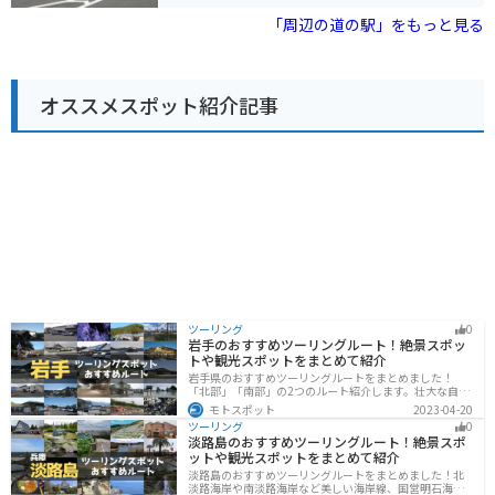
です。道の駅周辺には、日本の滝百選に選ばれた行縢の
ットを巡ってみるのもおすすめです。
滝や、巨岩が連なる渓谷美で知られる鹿川渓谷など、自
「周辺の道の駅」をもっと見る
然豊かな観光スポットがたくさんあります。 道の駅で販
売されている名物は、地元産の新鮮な野菜や果物を使っ
たジェラートです。旬の素材を使った季節限定のフレー
バーもあるので、訪れるたびに新しい味を楽しめます。
オススメスポット紹介記事
また、地元産の猪肉を使った猪肉まんも人気です。
ツーリング
0
岩手のおすすめツーリングルート！絶景スポッ
トや観光スポットをまとめて紹介
岩手県のおすすめツーリングルートをまとめました！
「北部」「南部」の2つのルート紹介します。壮大な自然
や歴史的な観光スポットが多く存在するので楽しめま
モトスポット
2023-04-20
す。バイクで岩手県にツーリングに行く際は参考にして
ツーリング
0
ください。
淡路島のおすすめツーリングルート！絶景スポ
ットや観光スポットをまとめて紹介
淡路島のおすすめツーリングルートをまとめました！北
淡路海岸や南淡路海岸など美しい海岸線、国営明石海峡