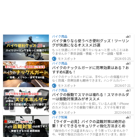
バイク用品
0
バイク乗りなら使うべき便利グッズ！ツーリン
グが快適になるオススメ25選
もっと快適にバイクに乗りたいなぁ〜と思ったことはあ
りませんか？車体装備・積載・ライダー装備・駐車・メ
ンテ・トラブル対応の6ジャンルで、バイクをもっと快適
モトスポット
2024-05-25
にするオススメ便利グッズを紹介します！
バイク用品
0
バイクのナックルガードに防寒効果はある？お
すすめ6選も！
バイクのナックルガードには、手やレバーの保護だけで
なく防風・防寒効果も期待できます。ハンドルカバーと
の違いやメリット・デメリット、選び方を解説し、冬の
モトスポット
2026-07-21
ツーリングにおすすめの大型ナックルガード6選を価格や
バイク用品
3
特徴とともに紹介します。
バイクの振動でスマホは壊れる！スマホホルダ
ーは振動対策済みがオススメ
バイク用のスマホホルダーを探している人必見！iPhone
のカメラはバイクの振動で壊れます。スマホを壊す前
に、振動対策がされたスマホホルダーを使うようにしま
モトスポット
2023-06-03
しょう。カメラを壊さないための4つの方法とオススメの
バイク知識
2
スマホホルダーを紹介します。
【ライダー必見】バイクの盗難対策は絶対必
要！すぐできるセキュリティ強化方法まとめ
「自分のバイクは盗まれない」そう思っていませんか？
今、全国で毎日25台のバイクが盗まれています。自分の