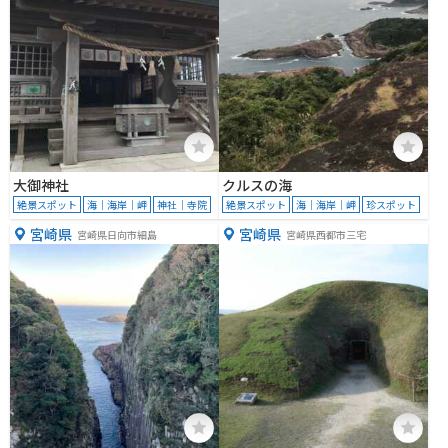
大御神社
クルスの海
絶景スポット
海｜海岸｜岬
神社｜寺院
絶景スポット
海｜海岸｜岬
珍スポット
宮崎県
宮崎県
宮崎県日向市細島
宮崎県西都市三宅