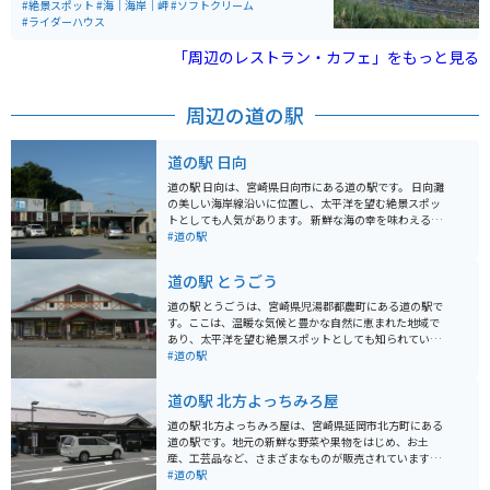
海岸沿いには奇岩「鬼の洗濯岩」もあり、自然の雄大さ
#絶景スポット
#海｜海岸｜岬
#ソフトクリーム
を感じられます。 ソフトクリームなども食べられるので
#ライダーハウス
休憩場所としてもオススメです。
「周辺のレストラン・カフェ」をもっと見る
周辺の道の駅
道の駅 日向
道の駅 日向は、宮崎県日向市にある道の駅です。 日向灘
の美しい海岸線沿いに位置し、太平洋を望む絶景スポッ
トとしても人気があります。 新鮮な海の幸を味わえるレ
ストランや、地元の特産品を販売するショップなどがあ
#道の駅
り、観光客に人気です。 バイクで訪れる場合、道の駅に
は広々とした駐車場が完備されているので安心です。 日
道の駅 とうごう
向市の温暖な気候を感じながら、海岸線をツーリングす
るのもおすすめです。 道の駅 日向では、日向市の特産品
道の駅 とうごうは、宮崎県児湯郡都農町にある道の駅で
である「へべす」を使った商品が人気です。 へべすは、
す。ここは、温暖な気候と豊かな自然に恵まれた地域で
スダチやカボスに似た柑橘類で、爽やかな香りと酸味が
あり、太平洋を望む絶景スポットとしても知られていま
特徴です。 へべすを使ったジュースや調味料、お菓子な
す。 道の駅には、地元で採れた新鮮な野菜や果物を販売
#道の駅
ど、様々な商品が販売されているので、お土産にいかが
する農産物直売所や、地元の食材を使った料理が楽しめ
でしょうか。
るレストランがあります。また、都農町の特産品である
道の駅 北方よっちみろ屋
「尾鈴紅茶」や「日向夏」を使ったスイーツなども人気
です。バイクで訪れた際には、太平洋を眺めながら食事
道の駅 北方よっちみろ屋は、宮崎県延岡市北方町にある
や休憩を楽しむことができます。 都農町には、道の駅以
道の駅です。地元の新鮮な野菜や果物をはじめ、お土
外にも、金運アップで有名な「都農神社」や、サーフィ
産、工芸品など、さまざまなものが販売されています。
ンスポットとして知られる「恋ヶ浦」など、観光スポッ
バイクで訪れる際は、駐車場も広く停めやすいので安心
#道の駅
トが点在しています。道の駅を拠点に、周辺の観光スポ