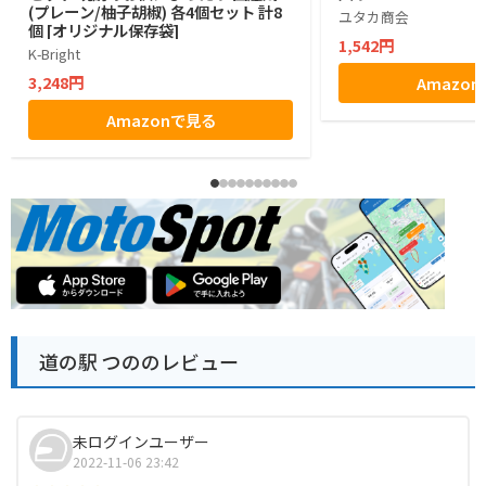
(プレーン/柚子胡椒) 各4個セット 計8
ユタカ商会
個 [オリジナル保存袋]
1,542円
K-Bright
3,248円
Amazo
Amazonで見る
道の駅 つののレビュー
未ログインユーザー
2022-11-06 23:42