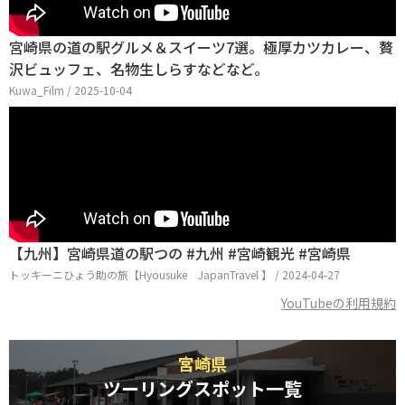
宮崎県の道の駅グルメ＆スイーツ7選。極厚カツカレー、贅
沢ビュッフェ、名物生しらすなどなど。
Kuwa_Film / 2025-10-04
【九州】宮崎県道の駅つの #九州 #宮崎観光 #宮崎県
トッキーニひょう助の旅【Hyousuke JapanTravel 】 / 2024-04-27
YouTubeの利用規約
宮崎県
ツーリングスポット一覧