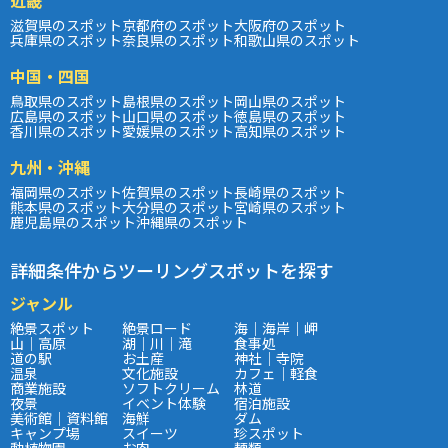
滋賀県のスポット
京都府のスポット
大阪府のスポット
兵庫県のスポット
奈良県のスポット
和歌山県のスポット
中国・四国
鳥取県のスポット
島根県のスポット
岡山県のスポット
広島県のスポット
山口県のスポット
徳島県のスポット
香川県のスポット
愛媛県のスポット
高知県のスポット
九州・沖縄
福岡県のスポット
佐賀県のスポット
長崎県のスポット
熊本県のスポット
大分県のスポット
宮崎県のスポット
鹿児島県のスポット
沖縄県のスポット
詳細条件からツーリングスポットを探す
ジャンル
絶景スポット
絶景ロード
海｜海岸｜岬
山｜高原
湖｜川｜滝
食事処
道の駅
お土産
神社｜寺院
温泉
文化施設
カフェ｜軽食
商業施設
ソフトクリーム
林道
夜景
イベント体験
宿泊施設
美術館｜資料館
海鮮
ダム
キャンプ場
スイーツ
珍スポット
動植物園
お肉
麺類