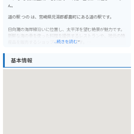
ん。
道の駅 つの は、宮崎県児湯郡都農町にある道の駅です。
日向灘の海岸線沿いに位置し、太平洋を望む絶景が魅力です。
新鮮な海の幸を使った料理を提供するレストランや、地元の特
...続きを読む
産品を販売するショップなどがあります。
中でも、都農町の特産品である「つのかぼちゃ」を使ったスイ
ーツは人気です。
基本情報
また、道の駅のすぐそばには、海水浴場として有名なサンビー
チ一ツ葉があります。
夏には多くの観光客でにぎわいます。
バイクで訪れる場合、道の駅には広々とした駐車場が完備され
ているので安心です。
海岸線沿いの道路は、景色も良く、ツーリングにも最適です。
道の駅 つの は、雄大な太平洋を眺めながら、地元のグルメや
文化に触れることができるスポットです。