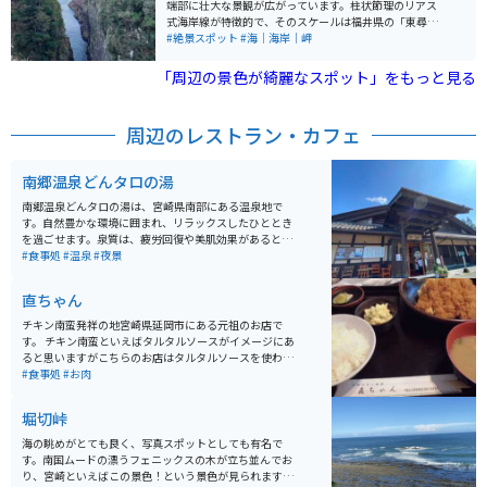
端部に壮大な景観が広がっています。柱状節理のリアス
式海岸線が特徴的で、そのスケールは福井県の「東尋
坊」にも匹敵するほどです。馬ヶ背展望所からは、日本
#絶景スポット
#海｜海岸｜岬
一の高さ70mにも及ぶ断崖絶壁を見ることができ、圧巻
の美しさです。 この地域は、上から見ると馬の背のよう
「周辺の景色が綺麗なスポット」をもっと見る
に見えることから「馬ヶ背」と名付けられました。高さ
50メートル、幅10メートル、奥行きは200メートルほど
の岩肌は、その荒々しさから目もくらむほどです。日向
周辺のレストラン・カフェ
岬展望台からは太平洋の大パノラマを見ることができ、
地球が丸いことを改めて実感できます。 また、日向岬の
柱状節理として国の天然記念物に指定されており、磯釣
南郷温泉どんタロの湯
りの名所でもあります。さらに、岬の付け根まで歩く
と、日本海水浴場88選に選ばれた海水浴ができるビーチ
南郷温泉どんタロの湯は、宮崎県南部にある温泉地で
やお土産を買う場所にもたどり着きます。四季折々の美
す。自然豊かな環境に囲まれ、リラックスしたひととき
しさも魅力で、春には桜、初夏には山沿いに咲く紫陽花
を過ごせます。泉質は、疲労回復や美肌効果があるとさ
を眺めることができます。 2022年4月には展望台がスケ
れるアルカリ性単純温泉で、入浴後は肌がスベスベにな
#食事処
#温泉
#夜景
ルトンの床となり、スリル満点のスポットとなっていま
ります。 施設内には露天風呂もあり、南国の景色を楽し
す。そのすぐそばに十字の形をした「クルスの海」があ
みながら入浴できます。また、近くには美味しい地元の
直ちゃん
り、ロマンチックで神秘的な雰囲気が漂います。
料理を堪能できる食事処もあり、温泉とグルメを同時に
楽しめます。バイクで訪れる方には、周辺の絶景スポッ
チキン南蛮発祥の地宮崎県延岡市にある元祖のお店で
トや歴史ある名所を巡る道が多いため、ツーリングにも
す。 チキン南蛮といえばタルタルソースがイメージにあ
最適です。駐車スペースも完備されているため、ライダ
ると思いますがこちらのお店はタルタルソースを使わな
ーにも安心。
い元祖チキン南蛮のお店です。休日などはかなり混雑し
#食事処
#お肉
ます。
堀切峠
海の眺めがとても良く、写真スポットとしても有名で
す。南国ムードの漂うフェニックスの木が立ち並んでお
り、宮崎といえばこの景色！という景色が見られます。