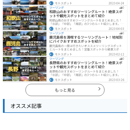
公園や淡路夢舞台など、自然とアートが融合した施設も
モトスポット
2023-04-24
多数あります。バイクで淡路島にツーリングに行く際は
ツーリング
0
参考にしてください。
和歌山のおすすめツーリングルート！絶景スポ
ットや観光スポットをまとめて紹介
和歌山県のおすすめツーリングルートをまとめました！
「北部」「中部」「南部」の3つのルート紹介します。海
と山に囲まれた自然豊かなエリアが広がり、様々な楽し
モトスポット
2023-04-03
み方ができます。バイクで和歌山県にツーリングに行く
ツーリング
0
際は参考にしてください。
鹿児島県を満喫するツーリングルート！地域別
にバイクおすすめスポットを紹介
鹿児島県の一度は行きたいオススメツーリングスポット
とルートをまとめました！定番スポットから絶景スポッ
ト、温泉、山、海、グルメなど様々なジャンルで楽しめ
モトスポット
2023-02-12
ます。バイクで鹿児島ツーリングに行こうと思っている
ツーリング
0
人は、参考にしてください。
長野県のおすすめツーリングルート！絶景スポ
ットや観光スポットをまとめて紹介
長野県のおすすめツーリングルートをまとめました！
「北部」「中部」「南部」の3つのルート紹介します。諏
訪湖やビーナスラインのような全国でも有名なツーリン
モトスポット
2023-03-26
グスポットが多数あります。バイクで長野県にツーリン
グに行く際は参考にしてください。
もっと見る
オススメ記事