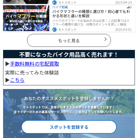
バイクは大丈夫という保証はどこにもありません。バイ
モトスポット
2023-04-23
クの盗難対策の方法を理解して、自分のバイクは自分で
バイク知識
0
守りましょう。
バイクマフラーの種類と選び方！初心者でもわ
かる形状と違いを解説
バイクのマフラーでお悩みの方は必見！この記事ではマ
フラーの種類や選び方、材質のポイントを詳しく解説し
ています。実は初めてのカスタマイズには、先端だけ変
モトスポット
2025-03-01
えられるスリップオンマフラーがおすすめです。記事を
読めば、理想のサウンドと走りを手に入れられます。
もっと見る
不要になったバイク用品高く売れます！
▶︎
手数料無料の宅配買取
実際に売ってみた体験談
▶︎
こちら
あなたのオススメスポットを登録しませんか？
モトスポットでは、皆様からオススメスポットを募集しています！
全ライダーのための最高なサービス作りに、ご協力よろしくお願いいたします。
スポットを登録する