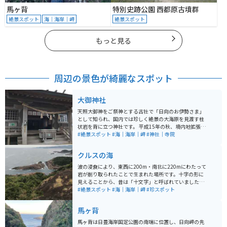
馬ヶ背
特別史跡公園 西都原古墳群
絶景スポット
海｜海岸｜岬
絶景スポット
もっと見る
周辺の景色が綺麗なスポット
大御神社
天照大御神をご祭神とする古社で「日向のお伊勢さま」
として知られ、国内では珍しく絶景の大海原を見渡す柱
状岩を背に立つ神社です。 平成15年の秋、境内地拡張の
際に発見された「さざれ石」群は、国内最大規模である
#絶景スポット
#海｜海岸｜岬
#神社｜寺院
とみられています。 大御神社境内東奥に位置する鵜戸神
社には、洞窟があり、奥から外を眺めると洞窟入口付近
クルスの海
の形が「昇り龍」のような姿に見えることから、龍神信
仰の痕跡ではないかと考えられています。
波の浸食により、東西に200m・南北に220mにわたって
岩が削り取られたことで生まれた場所です。十字の形に
見えることから、昔は「十文字」と呼ばれていました。
その後、近くにある岩場とあわせると「叶」という漢字
#絶景スポット
#海｜海岸｜岬
#珍スポット
に見えることから、「願いが叶う場所」といわれるよう
に。ポルトガル語で「十字」を意味する「クルス」とい
馬ヶ背
う言葉を組み合わせて「願いが叶うクルスの海」と呼ば
れるようになりました。
馬ヶ背は日豊海岸国定公園の南端に位置し、日向岬の先