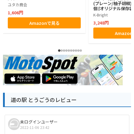
(プレーン/柚子胡椒) 
ユタカ商会
個 [オリジナル保存袋
1,606円
K-Bright
3,248円
Amazonで見る
Amazo
道の駅 とうごうのレビュー
未ログインユーザー
2022-11-06 23:42