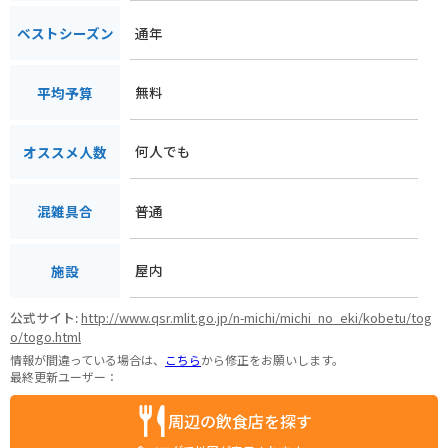
通年
ベストシーズン
無料
平均予算
何人でも
オススメ人数
普通
混雑具合
屋内
施設
公式サイト:
http://www.qsr.mlit.go.jp/n-michi/michi_no_eki/kobetu/tog
o/togo.html
情報が間違っている場合は、
こちら
から修正をお願いします。
最終更新ユーザー：
周辺の飲食店を探す