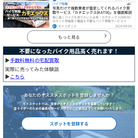
グや通学通勤もこなせるアメリカンバイクの特徴や、オ
バイク知識
1
ススメの車種についてご紹介します！
写真だけで複数業者が査定してくれるバイク買
取サービス「カチエックス(KATIX)」を徹底解説
楽に高くバイクを売りたい人必見！カチエックス(KATIX)
はネット完結型で電話も不要なバイク買取サービスで
す。バイク情報と写真を登録するだけで、複数のバイク
モトスポット
2024-09-04
業者がオークション形式で価格を競い合ってくれるの
で、何もせず最高値でバイクを売ることができます。
もっと見る
不要になったバイク用品高く売れます！
▶︎
手数料無料の宅配買取
実際に売ってみた体験談
▶︎
こちら
あなたのオススメスポットを登録しませんか？
モトスポットでは、皆様からオススメスポットを募集しています！
全ライダーのための最高なサービス作りに、ご協力よろしくお願いいたします。
スポットを登録する