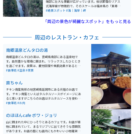
端部に壮大な景観が広がっています。柱状節理のリアス
式海岸線が特徴的で、そのスケールは福井県の「東尋
坊」にも匹敵するほどです。馬ヶ背展望所からは、日本
#絶景スポット
#海｜海岸｜岬
一の高さ70mにも及ぶ断崖絶壁を見ることができ、圧巻
の美しさです。 この地域は、上から見ると馬の背のよう
「周辺の景色が綺麗なスポット」をもっと見る
に見えることから「馬ヶ背」と名付けられました。高さ
50メートル、幅10メートル、奥行きは200メートルほど
の岩肌は、その荒々しさから目もくらむほどです。日向
周辺のレストラン・カフェ
岬展望台からは太平洋の大パノラマを見ることができ、
地球が丸いことを改めて実感できます。 また、日向岬の
柱状節理として国の天然記念物に指定されており、磯釣
南郷温泉どんタロの湯
りの名所でもあります。さらに、岬の付け根まで歩く
と、日本海水浴場88選に選ばれた海水浴ができるビーチ
南郷温泉どんタロの湯は、宮崎県南部にある温泉地で
やお土産を買う場所にもたどり着きます。四季折々の美
す。自然豊かな環境に囲まれ、リラックスしたひととき
しさも魅力で、春には桜、初夏には山沿いに咲く紫陽花
を過ごせます。泉質は、疲労回復や美肌効果があるとさ
を眺めることができます。 2022年4月には展望台がスケ
れるアルカリ性単純温泉で、入浴後は肌がスベスベにな
#食事処
#温泉
#夜景
ルトンの床となり、スリル満点のスポットとなっていま
ります。 施設内には露天風呂もあり、南国の景色を楽し
す。そのすぐそばに十字の形をした「クルスの海」があ
みながら入浴できます。また、近くには美味しい地元の
直ちゃん
り、ロマンチックで神秘的な雰囲気が漂います。
料理を堪能できる食事処もあり、温泉とグルメを同時に
楽しめます。バイクで訪れる方には、周辺の絶景スポッ
チキン南蛮発祥の地宮崎県延岡市にある元祖のお店で
トや歴史ある名所を巡る道が多いため、ツーリングにも
す。 チキン南蛮といえばタルタルソースがイメージにあ
最適です。駐車スペースも完備されているため、ライダ
ると思いますがこちらのお店はタルタルソースを使わな
ーにも安心。
い元祖チキン南蛮のお店です。休日などはかなり混雑し
#食事処
#お肉
ます。
のほほんcafe ボワ・ジョリ
山に囲まれた中にひっそりとあるカフェです。お店が植
物に囲まれていて、まるでジブリに出てきそうな雰囲気
があります。お店の庭にも店内にもかわいい小物雑貨が