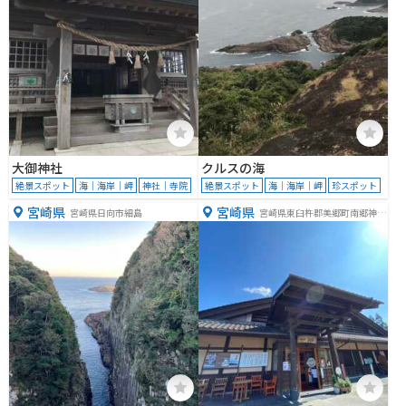
大御神社
クルスの海
絶景スポット
海｜海岸｜岬
神社｜寺院
絶景スポット
海｜海岸｜岬
珍スポット
宮崎県
宮崎県
宮崎県日向市細島
宮崎県東臼杵郡美郷町南郷神門
１５１−１