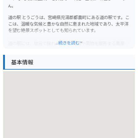
ん。
道の駅 とうごうは、宮崎県児湯郡都農町にある道の駅です。こ
こは、温暖な気候と豊かな自然に恵まれた地域であり、太平洋
を望む絶景スポットとしても知られています。
...続きを読む
道の駅には、地元で採れた新鮮な野菜や果物を販売する農産物
直売所や、地元の食材を使った料理が楽しめるレストランがあ
ります。また、都農町の特産品である「尾鈴紅茶」や「日向
基本情報
夏」を使ったスイーツなども人気です。バイクで訪れた際に
は、太平洋を眺めながら食事や休憩を楽しむことができます。
都農町には、道の駅以外にも、金運アップで有名な「都農神
社」や、サーフィンスポットとして知られる「恋ヶ浦」など、
観光スポットが点在しています。道の駅を拠点に、周辺の観光
スポットを巡ってみるのもおすすめです。