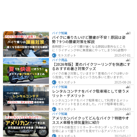
バイク知識
0
バイクに乗りたいけど腰痛が不安！原因は姿
勢？9つの腰痛対策を解説
長時間ツーリングで腰が痛くなる原因は意外なところ
に！ライディング中に無意識にやってしまうNG姿勢や体
への負担、今すぐ見直せる予防・対策法をわかりやすく
モトスポット
2025-07-01
解説。腰痛対策に効果的な便利アイテムも紹介し、快適
バイク用品
1
で楽しいツーリングをサポートします。
【2026年版】夏のバイクツーリングを快適にす
るおすすめ暑さ対策グッズ
バイクの暑さ対策していますか？夏場のバイクは辛いか
ら我慢して乗っているという方も多いと思いますが、し
っかりと暑さ対策をすれば夏場でも快適にバイクに乗る
モトスポット
2025-08-26
ことができます！この記事では、夏場のバイク暑さ対策
バイク知識
1
の基本と暑さ対策グッズを紹介します！
レンタルコンテナをバイク駐車場として使うメ
リット・デメリット
レンタルコンテナをバイク駐車場として利用するメリッ
トとデメリットをまとめました。バイク駐車場を探して
いるなら、最強のセキュリティでバイクの劣化も防げる
モトスポット
2024-06-03
レンタルコンテナを検討してみませんか？キャンペーン
バイク知識
0
を利用することで格安で利用できます。
アメリカンバイクってどんなバイク？特徴やオ
ススメ車種を排気量別に紹介
カワサキの新型エリミネーターやホンダ・レブルなどの
登場によって盛り上がりを見せているアメリカンバイ
ク。スタイリッシュに乗れることはもちろん、ツーリン
モトスポット
2023-05-17