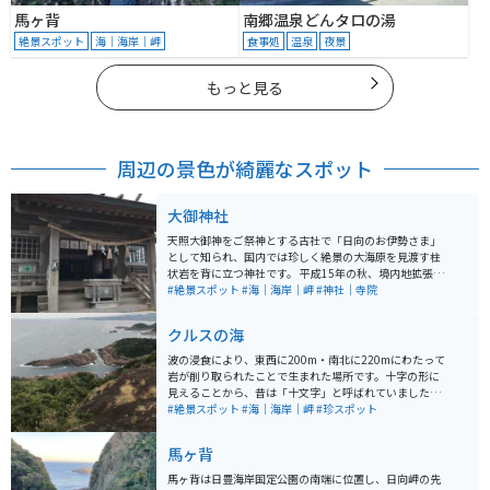
馬ヶ背
南郷温泉どんタロの湯
絶景スポット
海｜海岸｜岬
食事処
温泉
夜景
もっと見る
周辺の景色が綺麗なスポット
大御神社
天照大御神をご祭神とする古社で「日向のお伊勢さま」
として知られ、国内では珍しく絶景の大海原を見渡す柱
状岩を背に立つ神社です。 平成15年の秋、境内地拡張の
際に発見された「さざれ石」群は、国内最大規模である
#絶景スポット
#海｜海岸｜岬
#神社｜寺院
とみられています。 大御神社境内東奥に位置する鵜戸神
社には、洞窟があり、奥から外を眺めると洞窟入口付近
クルスの海
の形が「昇り龍」のような姿に見えることから、龍神信
仰の痕跡ではないかと考えられています。
波の浸食により、東西に200m・南北に220mにわたって
岩が削り取られたことで生まれた場所です。十字の形に
見えることから、昔は「十文字」と呼ばれていました。
その後、近くにある岩場とあわせると「叶」という漢字
#絶景スポット
#海｜海岸｜岬
#珍スポット
に見えることから、「願いが叶う場所」といわれるよう
に。ポルトガル語で「十字」を意味する「クルス」とい
馬ヶ背
う言葉を組み合わせて「願いが叶うクルスの海」と呼ば
れるようになりました。
馬ヶ背は日豊海岸国定公園の南端に位置し、日向岬の先