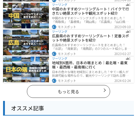
す。バイクで岩手県にツーリングに行く際は参考にして
ツーリング
1
ください。
中国のおすすめツーリングルート！バイクで行
きたい絶景スポットや観光スポット紹介
中国のおすすめツーリングスポットをまとめました！
「鳥取県」「島根県」「岡山県」「広島県」「山口県」
の各県の観光地紹介します。自然豊かな山々や湖、温泉
モトスポット
2023-09-10
地が点在し、四季折々の景色を楽しめるスポットが多数
ツーリング
0
あります。バイクで中国にツーリングに行く際は参考に
広島県のおすすめツーリングルート！定番スポ
してください。
ットや絶景スポットを紹介
広島県のおすすめツーリングルートをまとめました！
「北部」「南東部」「南西部」の3つのルート紹介しま
す。自然豊かな山と海だけでなく、歴史的価値のある建
モトスポット
2023-02-27
造物も多数あるので、飽きることなくツーリングを堪能
ツーリング
1
できます。バイクで広島県にツーリングに行く際は参考
地域別6箇所、日本の端まとめ｜最北端・最東
にしてください。
端・最西端・最南端に行く
日本の色々な端を地域別にまとめました！全て一般人が
到達可能な場所なので、観光やツーリングで訪れる際の
参考にしてください。
モトスポット
2024-02-24
もっと見る
オススメ記事