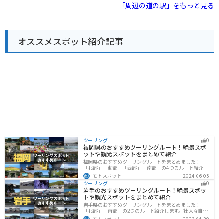
トです。
滝や、巨岩が連なる渓谷美で知られる鹿川渓谷など、自
「周辺の道の駅」をもっと見る
然豊かな観光スポットがたくさんあります。 道の駅で販
売されている名物は、地元産の新鮮な野菜や果物を使っ
たジェラートです。旬の素材を使った季節限定のフレー
バーもあるので、訪れるたびに新しい味を楽しめます。
オススメスポット紹介記事
また、地元産の猪肉を使った猪肉まんも人気です。
ツーリング
0
福岡県のおすすめツーリングルート！絶景スポ
ットや観光スポットをまとめて紹介
福岡県のおすすめツーリングルートをまとめました！
「北部」「東部」「西部」「南部」の4つのルート紹介し
ます。豊かな自然から歴史ある名所、グルメまで多彩な
モトスポット
2024-06-03
魅力が詰まっており、様々な楽しみ方ができます。バイ
ツーリング
0
クで福岡県にツーリングに行く際は参考にしてくださ
岩手のおすすめツーリングルート！絶景スポッ
い。
トや観光スポットをまとめて紹介
岩手県のおすすめツーリングルートをまとめました！
「北部」「南部」の2つのルート紹介します。壮大な自然
や歴史的な観光スポットが多く存在するので楽しめま
モトスポット
2023-04-20