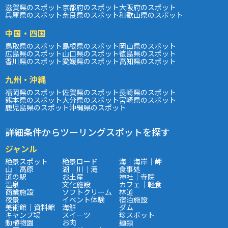
滋賀県のスポット
京都府のスポット
大阪府のスポット
兵庫県のスポット
奈良県のスポット
和歌山県のスポット
中国・四国
鳥取県のスポット
島根県のスポット
岡山県のスポット
広島県のスポット
山口県のスポット
徳島県のスポット
香川県のスポット
愛媛県のスポット
高知県のスポット
九州・沖縄
福岡県のスポット
佐賀県のスポット
長崎県のスポット
熊本県のスポット
大分県のスポット
宮崎県のスポット
鹿児島県のスポット
沖縄県のスポット
詳細条件からツーリングスポットを探す
ジャンル
絶景スポット
絶景ロード
海｜海岸｜岬
山｜高原
湖｜川｜滝
食事処
道の駅
お土産
神社｜寺院
温泉
文化施設
カフェ｜軽食
商業施設
ソフトクリーム
林道
夜景
イベント体験
宿泊施設
美術館｜資料館
海鮮
ダム
キャンプ場
スイーツ
珍スポット
動植物園
お肉
麺類