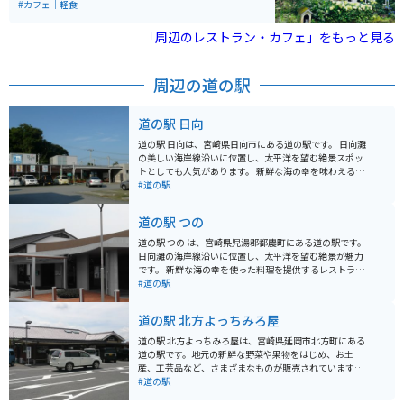
たくさんディスプレイされており、とても癒されます。
#カフェ｜軽食
金属製のストローを使用していたり、カトラリー細部ま
でお洒落です。店内の至る所に遊び心が満載のカフェで
「周辺のレストラン・カフェ」をもっと見る
した。バナナケーキが絶品です。
周辺の道の駅
道の駅 日向
道の駅 日向は、宮崎県日向市にある道の駅です。 日向灘
の美しい海岸線沿いに位置し、太平洋を望む絶景スポッ
トとしても人気があります。 新鮮な海の幸を味わえるレ
ストランや、地元の特産品を販売するショップなどがあ
#道の駅
り、観光客に人気です。 バイクで訪れる場合、道の駅に
は広々とした駐車場が完備されているので安心です。 日
道の駅 つの
向市の温暖な気候を感じながら、海岸線をツーリングす
るのもおすすめです。 道の駅 日向では、日向市の特産品
道の駅 つの は、宮崎県児湯郡都農町にある道の駅です。
である「へべす」を使った商品が人気です。 へべすは、
日向灘の海岸線沿いに位置し、太平洋を望む絶景が魅力
スダチやカボスに似た柑橘類で、爽やかな香りと酸味が
です。 新鮮な海の幸を使った料理を提供するレストラン
特徴です。 へべすを使ったジュースや調味料、お菓子な
や、地元の特産品を販売するショップなどがあります。
#道の駅
ど、様々な商品が販売されているので、お土産にいかが
中でも、都農町の特産品である「つのかぼちゃ」を使っ
でしょうか。
たスイーツは人気です。 また、道の駅のすぐそばには、
道の駅 北方よっちみろ屋
海水浴場として有名なサンビーチ一ツ葉があります。 夏
には多くの観光客でにぎわいます。 バイクで訪れる場
道の駅 北方よっちみろ屋は、宮崎県延岡市北方町にある
合、道の駅には広々とした駐車場が完備されているので
道の駅です。地元の新鮮な野菜や果物をはじめ、お土
安心です。 海岸線沿いの道路は、景色も良く、ツーリン
産、工芸品など、さまざまなものが販売されています。
グにも最適です。 道の駅 つの は、雄大な太平洋を眺めな
バイクで訪れる際は、駐車場も広く停めやすいので安心
#道の駅
がら、地元のグルメや文化に触れることができるスポッ
です。道の駅周辺には、日本の滝百選に選ばれた行縢の