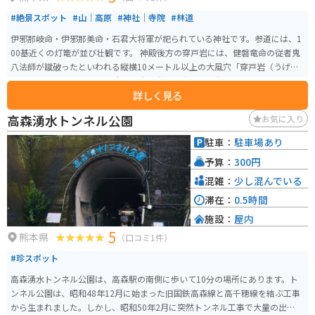
#絶景スポット
#山｜高原
#神社｜寺院
#林道
伊邪那岐命・伊邪那美命・石君大将軍が祀られている神社です。参道には、1
00基近くの灯篭が並び壮観です。 神殿後方の穿戸岩には、健磐竜命の従者鬼
八法師が蹴破ったといわれる縦横10メートル以上の大風穴「穿戸岩（うげと
いわ）」があります。 穿戸岩は巨大な岩山を大きな風穴が貫いていることか
詳しく見る
ら、どんなに困難な目標でも必ず達成できる象徴として『合格・必勝』のご
利益があると評判です。
高森湧水トンネル公園
お気に入り
駐車：
駐車場あり
予算：
300円
混雑：
少し混んでいる
滞在：
0.5時間
施設：
屋内
5
熊本県
（口コミ1件）
#珍スポット
高森湧水トンネル公園は、高森駅の南側に歩いて10分の場所にあります。ト
ンネル公園は、昭和48年12月に始まった旧国鉄高森線と高千穂線を結ぶ工事
から生まれました。しかし、昭和50年2月に突然トンネル工事で大量の出水が