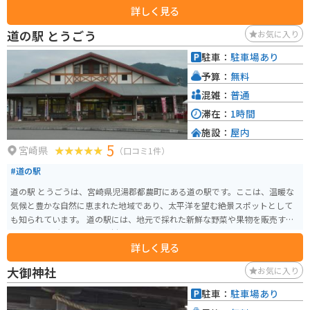
詳しく見る
道の駅 とうごう
お気に入り
駐車：
駐車場あり
予算：
無料
混雑：
普通
滞在：
1時間
施設：
屋内
5
宮崎県
（口コミ1件）
#道の駅
道の駅 とうごうは、宮崎県児湯郡都農町にある道の駅です。ここは、温暖な
気候と豊かな自然に恵まれた地域であり、太平洋を望む絶景スポットとして
も知られています。 道の駅には、地元で採れた新鮮な野菜や果物を販売する
農産物直売所や、地元の食材を使った料理が楽しめるレストランがありま
詳しく見る
す。また、都農町の特産品である「尾鈴紅茶」や「日向夏」を使ったスイー
ツなども人気です。バイクで訪れた際には、太平洋を眺めながら食事や休憩
大御神社
お気に入り
を楽しむことができます。 都農町には、道の駅以外にも、金運アップで有名
な「都農神社」や、サーフィンスポットとして知られる「恋ヶ浦」など、観
駐車：
駐車場あり
光スポットが点在しています。道の駅を拠点に、周辺の観光スポットを巡っ