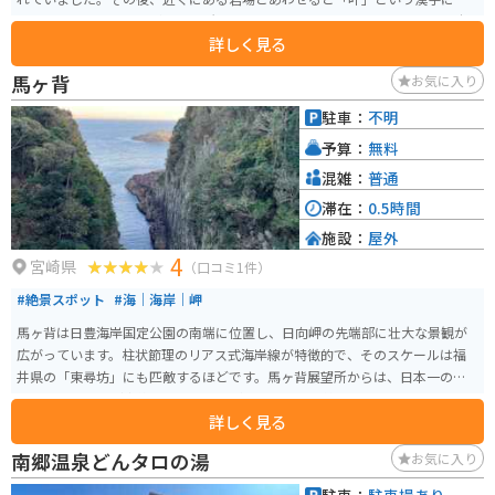
えることから、「願いが叶う場所」といわれるように。ポルトガル語で「十
詳しく見る
字」を意味する「クルス」という言葉を組み合わせて「願いが叶うクルスの
海」と呼ばれるようになりました。
馬ヶ背
お気に入り
駐車：
不明
予算：
無料
混雑：
普通
滞在：
0.5時間
施設：
屋外
4
宮崎県
（口コミ1件）
#絶景スポット
#海｜海岸｜岬
馬ヶ背は日豊海岸国定公園の南端に位置し、日向岬の先端部に壮大な景観が
広がっています。柱状節理のリアス式海岸線が特徴的で、そのスケールは福
井県の「東尋坊」にも匹敵するほどです。馬ヶ背展望所からは、日本一の高
さ70mにも及ぶ断崖絶壁を見ることができ、圧巻の美しさです。 この地域
詳しく見る
は、上から見ると馬の背のように見えることから「馬ヶ背」と名付けられま
した。高さ50メートル、幅10メートル、奥行きは200メートルほどの岩肌
南郷温泉どんタロの湯
お気に入り
は、その荒々しさから目もくらむほどです。日向岬展望台からは太平洋の大
パノラマを見ることができ、地球が丸いことを改めて実感できます。 また、