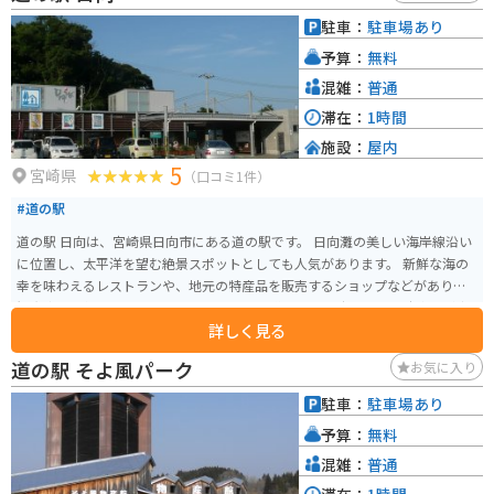
ので、ツーリングにも最適です。 北浦町は、温暖な気候と豊かな自然に恵ま
駐車：
駐車場あり
れた地域です。道の駅 北浦から車で少し足を延ばせば、海水浴やマリンスポ
予算：
無料
ーツが楽しめる海岸や、ハイキングコースが整備された山々など、自然を満
喫できるスポットがたくさんあります。
混雑：
普通
滞在：
1時間
施設：
屋内
5
宮崎県
（口コミ1件）
#道の駅
道の駅 日向は、宮崎県日向市にある道の駅です。 日向灘の美しい海岸線沿い
に位置し、太平洋を望む絶景スポットとしても人気があります。 新鮮な海の
幸を味わえるレストランや、地元の特産品を販売するショップなどがあり、
観光客に人気です。 バイクで訪れる場合、道の駅には広々とした駐車場が完
詳しく見る
備されているので安心です。 日向市の温暖な気候を感じながら、海岸線をツ
ーリングするのもおすすめです。 道の駅 日向では、日向市の特産品である
道の駅 そよ風パーク
お気に入り
「へべす」を使った商品が人気です。 へべすは、スダチやカボスに似た柑橘
類で、爽やかな香りと酸味が特徴です。 へべすを使ったジュースや調味料、
駐車：
駐車場あり
お菓子など、様々な商品が販売されているので、お土産にいかがでしょう
予算：
無料
か。
混雑：
普通