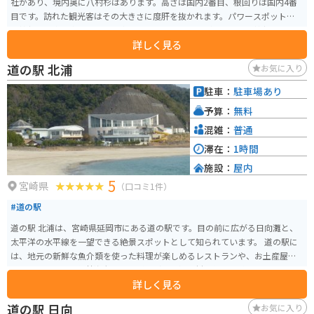
社があり、境内奥に八村杉はあります。高さは国内2番目、根回りは国内4番
目です。訪れた観光客はその大きさに度肝を抜かれます。パワースポットであ
る神社の境内に身を置くと心身をリセットすることができます。神社のすぐ
詳しく見る
向かい側には十根川重要伝統的建造物群保存地区があります。
道の駅 北浦
お気に入り
駐車：
駐車場あり
予算：
無料
混雑：
普通
滞在：
1時間
施設：
屋内
5
宮崎県
（口コミ1件）
#道の駅
道の駅 北浦は、宮崎県延岡市にある道の駅です。目の前に広がる日向灘と、
太平洋の水平線を一望できる絶景スポットとして知られています。 道の駅に
は、地元の新鮮な魚介類を使った料理が楽しめるレストランや、お土産屋が
あります。特に、伊勢海老やアワビなどの高級食材を使った料理はおすすめ
詳しく見る
です。また、地元でとれた新鮮な野菜や果物なども販売されています。 バイ
クで訪れる場合、道の駅には広い駐車場が完備されているので安心して駐車
道の駅 日向
お気に入り
できます。また、道の駅周辺は海岸線が続く風光明媚なルートとなっている