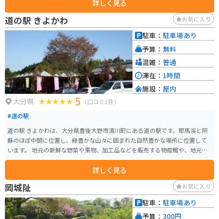
詳しく見る
道の駅 きよかわ
お気に入り
駐車：
駐車場あり
予算：
無料
混雑：
普通
滞在：
1時間
施設：
屋内
5
大分県
（口コミ1件）
#道の駅
道の駅 きよかわは、大分県豊後大野市清川町にある道の駅です。耶馬渓と阿
蘇のほぼ中間に位置し、緑豊かな山々に囲まれた自然豊かな場所に位置して
います。 地元の新鮮な野菜や果物、加工品などを販売する物産館や、地元食
材を使った料理を提供するレストランがあります。特におすすめは、豊後大
詳しく見る
野市産の新鮮な野菜をふんだんに使った「だんご汁」です。 また、道の駅 き
よかわは、バイクツーリングの拠点としても人気があります。耶馬渓や阿蘇
岡城阯
お気に入り
など、周辺には風光明媚なツーリングスポットが多く、ライダーの休憩場所
として最適です。道の駅には、バイクスタンドや休憩スペースも完備されて
駐車：
駐車場あり
います。 周辺には、原尻の滝や沈堕の滝などの観光スポットがあります。道
予算：
300円
の駅 きよかわは、自然豊かな大分県を満喫できるスポットです。