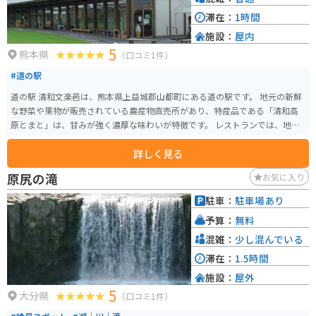
滞在：
1時間
施設：
屋内
5
熊本県
（口コミ1件）
#道の駅
道の駅 清和文楽邑は、熊本県上益城郡山都町にある道の駅です。 地元の新鮮
な野菜や果物が販売されている農産物直売所があり、特産品である「清和高
原とまと」は、甘みが強く濃厚な味わいが特徴です。 レストランでは、地元
の食材をふんだんに使った料理を楽しむことができます。 特に、だご汁定食
詳しく見る
は、熊本名物のだご汁を味わえると人気です。 また、道の駅に隣接して「清
和高原あそ望の里くさはら」があり、温泉や宿泊施設があります。 日帰り入
原尻の滝
お気に入り
浴も可能なので、ツーリングで疲れた体を癒やすのにも最適です。 周辺には
緑豊かな自然が広がっており、バイクで走るのに気持ちの良い道が多いで
駐車：
駐車場あり
す。 阿蘇くじゅう国立公園や菊池渓谷など、雄大な自然を満喫できる観光ス
予算：
無料
ポットにもアクセスしやすいです。 【バイクで行く場合の注意点】 山間部を
通るため、カーブやアップダウンが多いです。 安全運転を心がけましょう。
混雑：
少し混んでいる
秋から冬にかけては、路面が凍結する可能性があるので、注意が必要です。
滞在：
1.5時間
施設：
屋外
5
大分県
（口コミ1件）