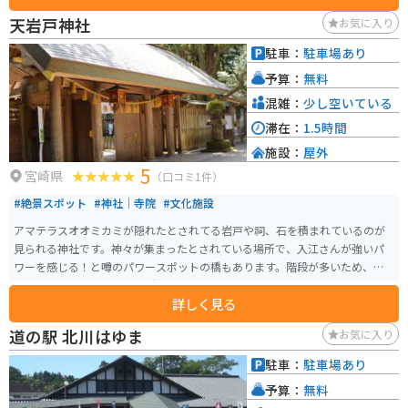
天岩戸神社
お気に入り
駐車：
駐車場あり
予算：
無料
混雑：
少し空いている
滞在：
1.5時間
施設：
屋外
5
宮崎県
（口コミ1件）
#絶景スポット
#神社｜寺院
#文化施設
アマテラスオオミカミが隠れたとされてる岩戸や祠、石を積まれているのが
見られる神社です。神々が集まったとされている場所で、入江さんが強いパ
ワーを感じる！と噂のパワースポットの橋もあります。階段が多いため、足
腰の弱い方は行きにくい場所もありますが、行く価値はあります。
詳しく見る
道の駅 北川はゆま
お気に入り
駐車：
駐車場あり
予算：
無料