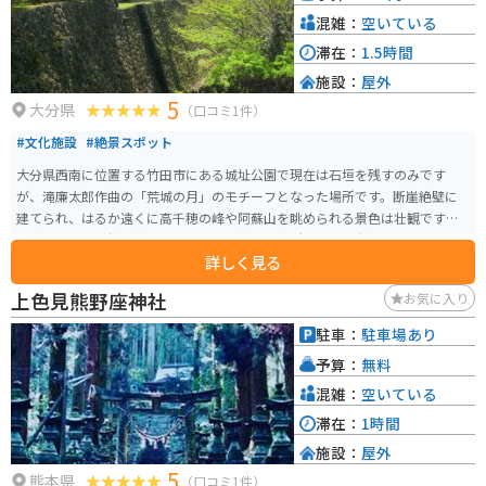
混雑：
空いている
滞在：
1.5時間
施設：
屋外
5
大分県
（口コミ1件）
#文化施設
#絶景スポット
大分県西南に位置する竹田市にある城址公園で現在は石垣を残すのみです
が、滝廉太郎作曲の「荒城の月」のモチーフとなった場所です。断崖絶壁に
建てられ、はるか遠くに高千穂の峰や阿蘇山を眺められる景色は壮観です。
場内には多くの桜が植えられており、花見の名所としても有名です。
詳しく見る
上色見熊野座神社
お気に入り
駐車：
駐車場あり
予算：
無料
混雑：
空いている
滞在：
1時間
施設：
屋外
5
熊本県
（口コミ1件）