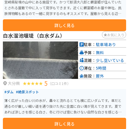
宮崎県秘境の山中にある施設です。かつて那須大八郎と鶴富姫が住んでいた
とされる屋敷で中に入って見学もできます。近くに鶴富姫のお墓や神社、民
族博物館もあるので一緒に見学するのもオススメです。屋敷から見える辺り
一面の美しい自然は本当に心が癒されるようです。毎年11月には平家祭りも
詳しく見る
行われるので、この時期に訪れるのもオススメです。
白水溜池堰堤（白水ダム）
お気に入り
駐車：
駐車場あり
予算：
無料
混雑：
少し空いている
滞在：
5時間
施設：
屋外
5
大分県
（口コミ1件）
#ダム
#絶景スポット
薄く広がった白い川の水が、轟々と流れるとても横に広いダムです。車だと
通るのが厳しい細い道を通り抜けた先に全面に白い滝が見えてきます。夏で
あれば涼しさを感じる白さ、冬に行けば雪に負けない自然な白さを感じるこ
とができます。
詳しく見る