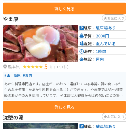
発生し、その後も度重なる出水事故が起こり、工事は中断となりました。そ
詳しく見る
の結果、今は高森町の貴重な水源地となっています。トンネルの長さは2,055
メートルで、毎分32トンの湧水量があります。 トンネル内には、歩道が整備
やま康
お気に入り
されており、掘り残された岩盤から流れる水源や、不思議な動きをする仕掛
け噴水「ウォーターパール」も見られます。また、季節によっては「七夕ま
駐車：
駐車場あり
つり」や「クリスマスファンタジー」など、美しく幻想的な空間を楽しめま
予算：
2000円
す。トンネル上部には、このトンネルに関する詳細な説明をする「湧水館」
も併設されています。 熊本県阿蘇はとても暑いのですが、ここのトンネル内
混雑：
混んでいる
は外の外気温が35度以上でも、寒いくらいに涼しいです。
滞在：
1時間
施設：
屋内
5
熊本県
（口コミ1件）
#山｜高原
#お肉
あか牛料理専門店です。店主がこだわって選ばれている非常に質の良いあか
牛のみを使用したあか牛料理を食べることができます。やま康ではA3～A5等
級のあか牛のみを使用しています。 やま康は大観峰からは約40㎞ほどの場
所、阿蘇郡に位置しているので、阿蘇周辺のツーリングスポットではありま
詳しく見る
すが、有名な観光地などのツーリングスポットとは少し離れています。しか
し、平日でも多くの人が訪れており、常に1時間待ちが当たり前のような大人
沈堕の滝
お気に入り
気店です。
駐車：
駐車場あり