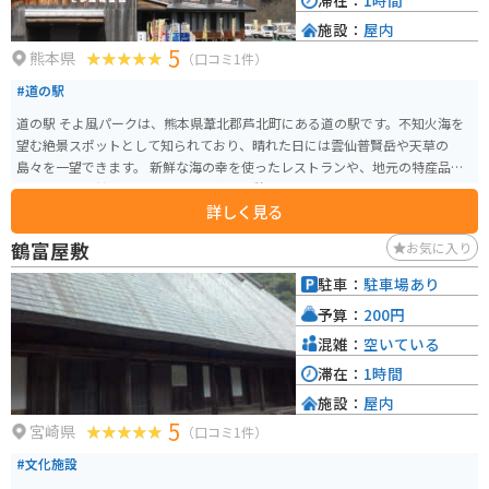
滞在：
1時間
施設：
屋内
5
熊本県
（口コミ1件）
#道の駅
道の駅 そよ風パークは、熊本県葦北郡芦北町にある道の駅です。不知火海を
望む絶景スポットとして知られており、晴れた日には雲仙普賢岳や天草の
島々を一望できます。 新鮮な海の幸を使ったレストランや、地元の特産品を
販売する物産館があり、ドライブ中の休憩に最適です。特におすすめは、地
詳しく見る
元産のデコポンを使ったソフトクリームです。濃厚な甘みと爽やかな酸味が
絶妙で、ここでしか味わえない絶品です。 バイクで訪れる場合、道の駅には
鶴富屋敷
お気に入り
広々とした駐車場が完備されているので安心です。周辺には、海岸線沿いを
走る快適なツーリングコースも充実しており、バイクでの観光にもおすすめ
駐車：
駐車場あり
です。道の駅を起点に、不知火海の絶景を楽しみながらツーリングを楽しん
予算：
200円
でみてはいかがでしょうか。
混雑：
空いている
滞在：
1時間
施設：
屋内
5
宮崎県
（口コミ1件）
#文化施設