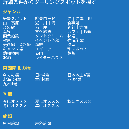
詳細条件からツーリングスポットを探す
ジャンル
絶景スポット
絶景ロード
海｜海岸｜岬
山｜高原
湖｜川｜滝
食事処
道の駅
お土産
神社｜寺院
温泉
文化施設
カフェ｜軽食
商業施設
ソフトクリーム
林道
夜景
イベント体験
宿泊施設
美術館｜資料館
海鮮
ダム
キャンプ場
スイーツ
珍スポット
動植物園
お肉
麺類
お酒
ライダーハウス
東西南北の端
全ての端
日本4端
日本本土4端
北海道4端
本州4端
四国4端
九州4端
季節
春にオススメ
夏にオススメ
秋にオススメ
冬にオススメ
年中オススメ
施設
屋内施設
屋外施設