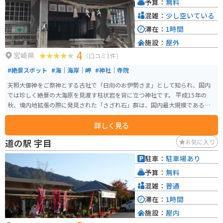
予算：
無料
てみるのもおすすめです。
混雑：
少し空いている
滞在：
1時間
施設：
屋外
4
宮崎県
（口コミ1件）
#絶景スポット
#海｜海岸｜岬
#神社｜寺院
天照大御神をご祭神とする古社で「日向のお伊勢さま」として知られ、国内
では珍しく絶景の大海原を見渡す柱状岩を背に立つ神社です。 平成15年の
秋、境内地拡張の際に発見された「さざれ石」群は、国内最大規模であると
みられています。 大御神社境内東奥に位置する鵜戸神社には、洞窟があり、
詳しく見る
奥から外を眺めると洞窟入口付近の形が「昇り龍」のような姿に見えること
から、龍神信仰の痕跡ではないかと考えられています。
道の駅 宇目
お気に入り
駐車：
駐車場あり
予算：
無料
混雑：
普通
滞在：
1時間
施設：
屋内