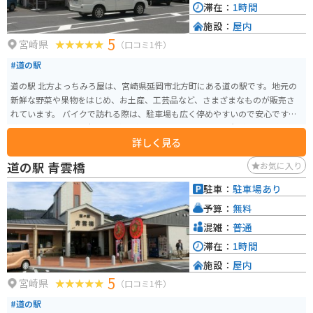
滞在：
1時間
施設：
屋内
5
宮崎県
（口コミ1件）
#道の駅
道の駅 北方よっちみろ屋は、宮崎県延岡市北方町にある道の駅です。地元の
新鮮な野菜や果物をはじめ、お土産、工芸品など、さまざまなものが販売さ
れています。 バイクで訪れる際は、駐車場も広く停めやすいので安心です。
道の駅周辺には、日本の滝百選に選ばれた行縢の滝や、巨岩が連なる渓谷美
詳しく見る
で知られる鹿川渓谷など、自然豊かな観光スポットがたくさんあります。 道
の駅で販売されている名物は、地元産の新鮮な野菜や果物を使ったジェラー
道の駅 青雲橋
お気に入り
トです。旬の素材を使った季節限定のフレーバーもあるので、訪れるたびに
新しい味を楽しめます。また、地元産の猪肉を使った猪肉まんも人気です。
駐車：
駐車場あり
予算：
無料
混雑：
普通
滞在：
1時間
施設：
屋内
5
宮崎県
（口コミ1件）
#道の駅