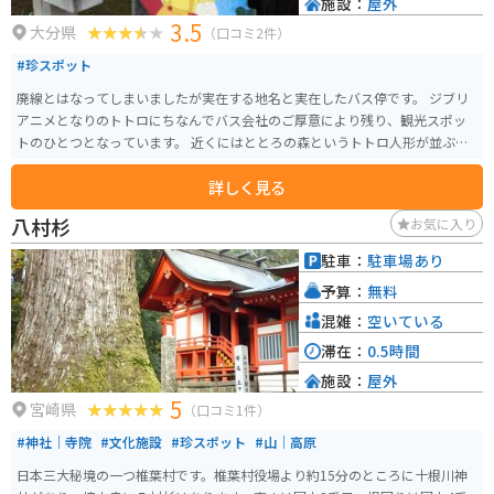
施設：
屋外
3.5
大分県
（口コミ2件）
#珍スポット
廃線とはなってしまいましたが実在する地名と実在したバス停です。 ジブリ
アニメとなりのトトロにちなんでバス会社のご厚意により残り、観光スポッ
トのひとつとなっています。 近くにはととろの森というトトロ人形が並ぶス
ポットがあります。
詳しく見る
八村杉
お気に入り
駐車：
駐車場あり
予算：
無料
混雑：
空いている
滞在：
0.5時間
施設：
屋外
5
宮崎県
（口コミ1件）
#神社｜寺院
#文化施設
#珍スポット
#山｜高原
日本三大秘境の一つ椎葉村です。椎葉村役場より約15分のところに十根川神