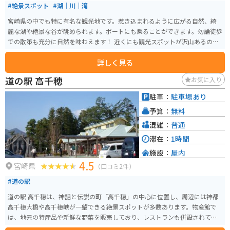
#絶景スポット
#湖｜川｜滝
宮崎県の中でも特に有名な観光地です。惹き込まれるように広がる自然、綺
麗な湖や絶景な谷が眺められます。ボートにも乗ることができます。勿論徒歩
での散策も充分に自然を味わえます！ 近くにも観光スポットが沢山あるので
高千穂に寄った際には是非ともここに寄るのをオススメします。
詳しく見る
道の駅 高千穂
お気に入り
駐車：
駐車場あり
予算：
無料
混雑：
普通
滞在：
1時間
施設：
屋内
4.5
宮崎県
（口コミ2件）
#道の駅
道の駅 高千穂は、神話と伝説の町「高千穂」の中心に位置し、周辺には神都
高千穂大橋や高千穂峡が一望できる絶景スポットが多数あります。物産館で
は、地元の特産品や新鮮な野菜を販売しており、レストランも併設されてい
ます。