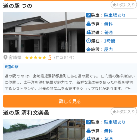
道の駅 つの
お気に入り
駐車：
駐車場あり
予算：
無料
混雑：
普通
滞在：
1時間
施設：
屋内
5
宮崎県
（口コミ1件）
#道の駅
道の駅 つの は、宮崎県児湯郡都農町にある道の駅です。 日向灘の海岸線沿い
に位置し、太平洋を望む絶景が魅力です。 新鮮な海の幸を使った料理を提供
するレストランや、地元の特産品を販売するショップなどがあります。 中で
も、都農町の特産品である「つのかぼちゃ」を使ったスイーツは人気です。
詳しく見る
また、道の駅のすぐそばには、海水浴場として有名なサンビーチ一ツ葉があ
ります。 夏には多くの観光客でにぎわいます。 バイクで訪れる場合、道の駅
道の駅 清和文楽邑
お気に入り
には広々とした駐車場が完備されているので安心です。 海岸線沿いの道路
は、景色も良く、ツーリングにも最適です。 道の駅 つの は、雄大な太平洋を
駐車：
駐車場あり
眺めながら、地元のグルメや文化に触れることができるスポットです。
予算：
無料
混雑：
普通