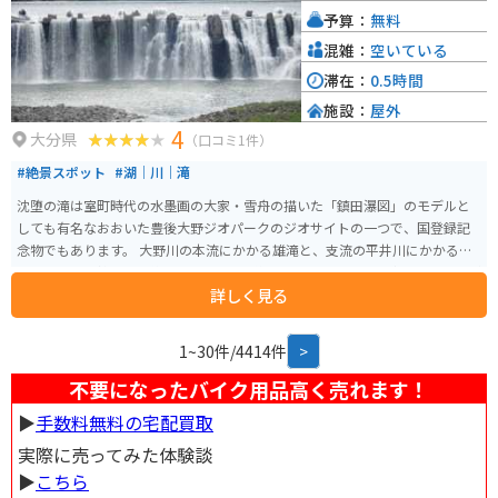
予算：
無料
混雑：
空いている
滞在：
0.5時間
施設：
屋外
4
大分県
（口コミ1件）
#絶景スポット
#湖｜川｜滝
沈堕の滝は室町時代の水墨画の大家・雪舟の描いた「鎮田瀑図」のモデルと
しても有名なおおいた豊後大野ジオパークのジオサイトの一つで、国登録記
念物でもあります。 大野川の本流にかかる雄滝と、支流の平井川にかかる雌
滝からなり、雄滝は幅約100ｍ、高さは約20ｍあります。その姿はまるで滝が
詳しく見る
2段重ねになっているような、とても不思議な情景を表出し、撮影スポットと
しても大人気です。 明治時代に建てられ、近代文化遺産に認定されている石
造の沈堕発電所も、沈堕の滝に隣接しています。
1~30件/4414件
>
不要になったバイク用品高く売れます！
▶︎
手数料無料の宅配買取
実際に売ってみた体験談
▶︎
こちら