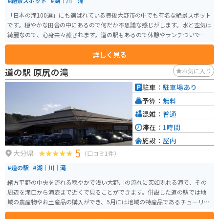
#絶景スポット
#湖｜川｜滝
「日本の滝100選」にも選ばれている豊後大野市の中でも有名な絶景スポット
です。穏やかな田舎の中にあるので何だか不思議な感じがします。水と空気は
綺麗なので、心身共々癒されます。道の駅もあるので休憩やランチついでに
寄るのがオススメです。
詳しく見る
道の駅 原尻の滝
お気に入り
駐車：
駐車場あり
予算：
無料
混雑：
普通
滞在：
1時間
施設：
屋内
5
大分県
（口コミ1件）
#道の駅
#湖｜川｜滝
緒方平野の中央を流れる穏やかで浅い大野川の流れに突如現れる滝で、その
周辺を滝口から滝壺まで近くで見ることができます。併設した道の駅では地
域の農産物やお土産品の購入ができ、5月には地域の特産品であるチューリッ
プ30万本が植えられたチューリップフェスタで多くの観光客が訪れます。