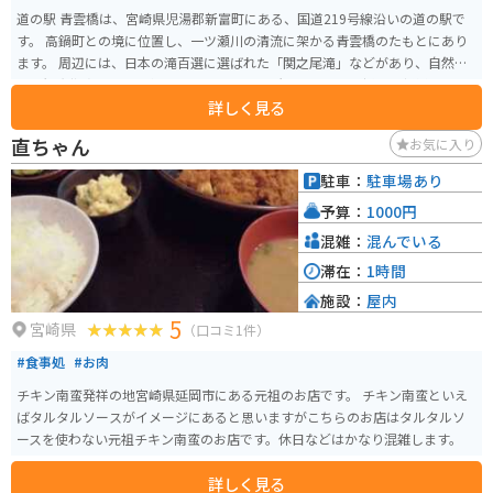
道の駅 青雲橋は、宮崎県児湯郡新富町にある、国道219号線沿いの道の駅で
す。 高鍋町との境に位置し、一ツ瀬川の清流に架かる青雲橋のたもとにあり
ます。 周辺には、日本の滝百選に選ばれた「関之尾滝」などがあり、自然豊
かな観光拠点として人気です。 特産品販売所では、地元で採れた新鮮な野菜
詳しく見る
や果物、加工品などが販売されています。 レストランでは、地元の食材を使
った料理を楽しむことができます。 バイクで訪れる場合、道の駅には広々と
直ちゃん
お気に入り
した駐車場が完備されているので安心です。 関之尾滝までは、道の駅から約1
0km、約20分の道のりです。 ワインディングロードを気持ちよく走ることが
駐車：
駐車場あり
できます。 新富町の特産品としては、完熟マンゴーや日向夏などがありま
予算：
1000円
す。 道の駅でも販売されていることがあるので、ぜひチェックしてみてくだ
さい。
混雑：
混んでいる
滞在：
1時間
施設：
屋内
5
宮崎県
（口コミ1件）
#食事処
#お肉
チキン南蛮発祥の地宮崎県延岡市にある元祖のお店です。 チキン南蛮といえ
ばタルタルソースがイメージにあると思いますがこちらのお店はタルタルソ
ースを使わない元祖チキン南蛮のお店です。休日などはかなり混雑します。
詳しく見る