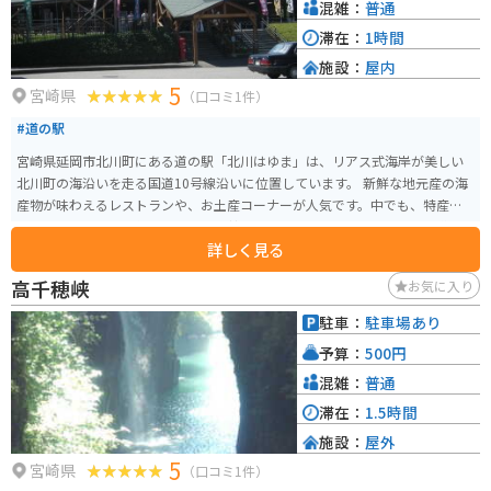
混雑：
普通
滞在：
1時間
施設：
屋内
5
宮崎県
（口コミ1件）
#道の駅
宮崎県延岡市北川町にある道の駅「北川はゆま」は、リアス式海岸が美しい
北川町の海沿いを走る国道10号線沿いに位置しています。 新鮮な地元産の海
産物が味わえるレストランや、お土産コーナーが人気です。中でも、特産品
の「北川はゆま」を使った「はゆま丼」は、ぜひ味わいたい一品です。道の
詳しく見る
駅の裏手には、太平洋を一望できる展望台があり、休憩スポットとしても最
適です。 バイクで訪れる場合、道の駅には広い駐車場が完備されているので
高千穂峡
お気に入り
安心です。また、リアス式海岸沿いのワインディングロードは、景色も良
く、ツーリングにもおすすめです。北川町には、他に、日本の滝百選に選ば
駐車：
駐車場あり
れた「行縢の滝」や、柱状節理の断崖が続く「日向松島」などの観光スポッ
予算：
500円
トもあります。
混雑：
普通
滞在：
1.5時間
施設：
屋外
5
宮崎県
（口コミ1件）