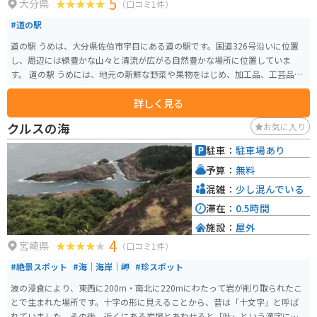
5
大分県
（口コミ1件）
#道の駅
道の駅 うめは、大分県佐伯市宇目にある道の駅です。国道326号沿いに位置
し、周辺には緑豊かな山々と清流が広がる自然豊かな場所に位置していま
す。 道の駅 うめには、地元の新鮮な野菜や果物をはじめ、加工品、工芸品な
どを販売する物産館があります。特におすすめは、地元産の柚子を使ったジ
詳しく見る
ュースやドレッシングです。柚子の爽やかな香りと風味が楽しめます。また、
レストランでは、地元の食材を使った料理を味わうことができます。 バイク
クルスの海
お気に入り
で訪れる場合、道の駅 うめは、ツーリングの休憩場所として最適です。駐車
場も広く、バイクスタンドも設置されています。周辺には、尾鈴山や傾山な
駐車：
駐車場あり
どの山々が連なり、ワインディングロードを楽しむことができます。また、
予算：
無料
耶馬渓や九重高原などの観光地へのアクセスも良好です。
混雑：
少し混んでいる
滞在：
0.5時間
施設：
屋外
4
宮崎県
（口コミ1件）
#絶景スポット
#海｜海岸｜岬
#珍スポット
波の浸食により、東西に200m・南北に220mにわたって岩が削り取られたこ
とで生まれた場所です。十字の形に見えることから、昔は「十文字」と呼ば
れていました。その後、近くにある岩場とあわせると「叶」という漢字に見