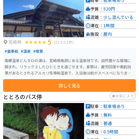
駐車：
駐車場あり
日向岬の柱状節理として国の天然記念物に指定されており、磯釣りの名所で
予算：
520円
もあります。さらに、岬の付け根まで歩くと、日本海水浴場88選に選ばれた
海水浴ができるビーチやお土産を買う場所にもたどり着きます。四季折々の
混雑：
少し混んでいる
美しさも魅力で、春には桜、初夏には山沿いに咲く紫陽花を眺めることがで
滞在：
1時間
きます。 2022年4月には展望台がスケルトンの床となり、スリル満点のスポ
施設：
屋内
ットとなっています。そのすぐそばに十字の形をした「クルスの海」があ
5
り、ロマンチックで神秘的な雰囲気が漂います。
宮崎県
（口コミ1件）
#食事処
#温泉
#夜景
南郷温泉どんタロの湯は、宮崎県南部にある温泉地です。自然豊かな環境に
囲まれ、リラックスしたひとときを過ごせます。泉質は、疲労回復や美肌効
果があるとされるアルカリ性単純温泉で、入浴後は肌がスベスベになりま
す。 施設内には露天風呂もあり、南国の景色を楽しみながら入浴できます。
詳しく見る
また、近くには美味しい地元の料理を堪能できる食事処もあり、温泉とグル
メを同時に楽しめます。バイクで訪れる方には、周辺の絶景スポットや歴史
ととろのバス停
お気に入り
ある名所を巡る道が多いため、ツーリングにも最適です。駐車スペースも完
備されているため、ライダーにも安心。
駐車：
駐車場あり
予算：
無料
混雑：
普通
滞在：
0.5時間