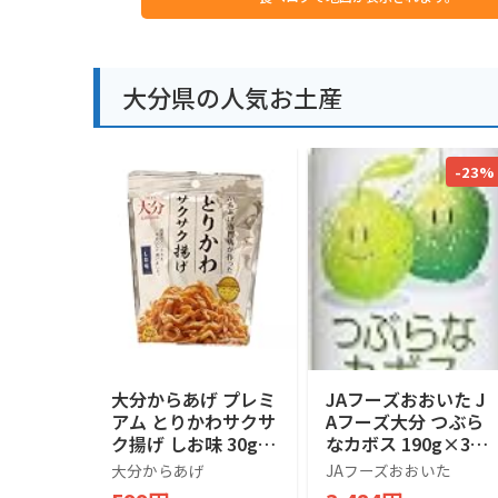
大分県の人気お土産
-23%
大分からあげ プレミ
JAフーズおおいた J
アム とりかわサクサ
Aフーズ大分 つぶら
ク揚げ しお味 30g
なカボス 190g×30
おつまみ おやつ ス
本
大分からあげ
JAフーズおおいた
ナック からあげ専門