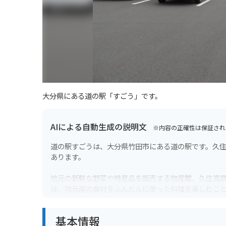
大分県にある道の駅「すごう」です。
AIによる自動生成の説明文
※内容の正確性は保証され
道の駅すごうは、大分県竹田市にある道の駅です。久
あります。
地元の新鮮な野菜や特産品を販売する物産館、久住高
は、地元産の食材をふんだんに使った料理を楽しむこ
キ丼」です。
基本情報
バイクで訪れる場合、道の駅すごうは、やまなみハイ