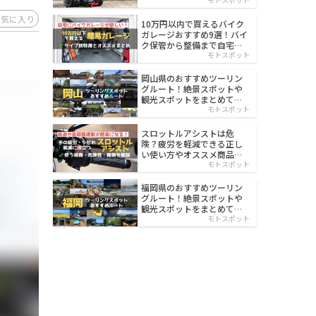
イルド
お気に入り
10万円以内で買えるバイク
ガレージおすすめ9選！バイ
ク保管から整備まで自宅で
楽々
モトスポット
岡山県のおすすめツーリン
グルート！絶景スポットや
観光スポットをまとめて紹
介
モトスポット
スロットルアシストは危
険？疲労を軽減できる正し
い使い方やオススメ商品を
紹介
モトスポット
福岡県のおすすめツーリン
グルート！絶景スポットや
観光スポットをまとめて紹
介
モトスポット