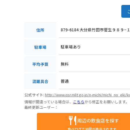
879-6184 大分県竹田市菅生９８９−
住所
駐車場あり
駐車場
無料
平均予算
普通
混雑具合
公式サイト:
http://www.qsr.mlit.go.jp/n-michi/michi_no_eki
情報が間違っている場合は、
こちら
から修正をお願いします。
最終更新ユーザー：
周辺の飲食店を探す
食べログで地図が表示されます。