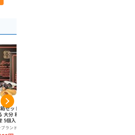
2箱セット】 ざび
別府銘菓 焼やせうま
[ 2個セット
る 大分 和菓子 お
（24枚入）
り天せんべい
産 5個入り
お菓子 大分
別府銘菓
土産 庶民の
ーブランド品
ノーブランド
1,296円
料理の味わ