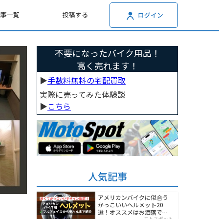
記事一覧
投稿する
ログイン
不要になったバイク用品！
高く売れます！
▶︎
手数料無料の宅配買取
実際に売ってみた体験談
▶︎
こちら
人気記事
アメリカンバイクに似合う
かっこいいヘルメット20
選！オススメはお洒落でワ
モトスポット