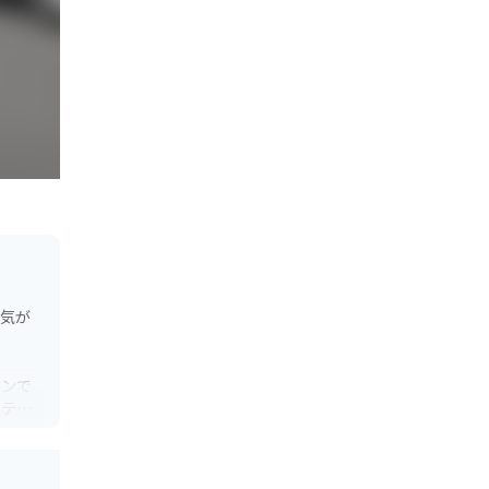
人気が
ランで
ステー
た駐車