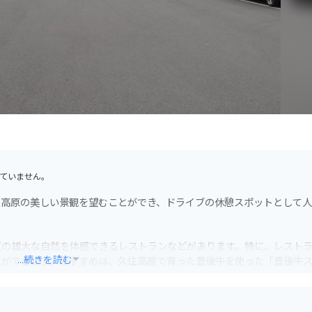
ていません。
住高原の美しい景観を望むことができ、ドライブの休憩スポットとして
原の雄大な自然を体感できるレストランなどがあります。特に、レスト
...続きを読む
とができます。おすすめは、久住高原で育った豊後牛を使った「豊後牛
ウェイ沿いにあるため、ツーリングの拠点としても最適です。広々とし