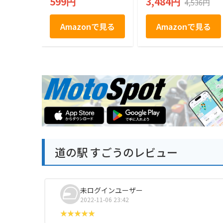
599円
3,484円
4,536円
店
Amazonで見る
Amazonで見る
道の駅 すごうのレビュー
未ログインユーザー
2022-11-06 23:42