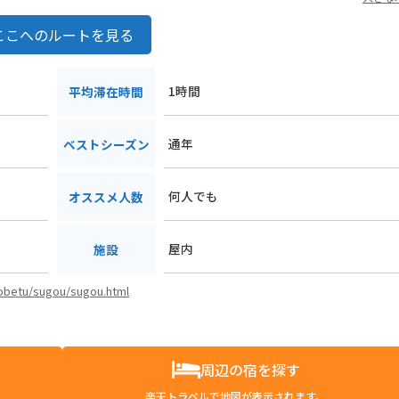
ここへのルートを見る
１
1時間
平均滞在時間
通年
ベストシーズン
何人でも
オススメ人数
屋内
施設
/kobetu/sugou/sugou.html
周辺の宿を探す
楽天トラベルで地図が表示されます。