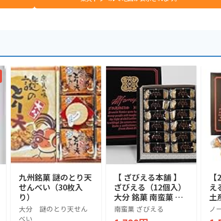
九州銘菓 謎のとり天
【 ざびえる本舗 】
【
せんべい（30枚入
ざびえる（12個入）
え
り）
大分 銘菓 南蛮菓 和
土
洋折衷菓子
大分 謎のとり天せん
南蛮菓 ざびえる
ノ
べい