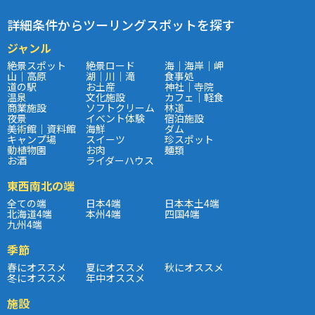
詳細条件からツーリングスポットを探す
ジャンル
絶景スポット
絶景ロード
海｜海岸｜岬
山｜高原
湖｜川｜滝
食事処
道の駅
お土産
神社｜寺院
温泉
文化施設
カフェ｜軽食
商業施設
ソフトクリーム
林道
夜景
イベント体験
宿泊施設
美術館｜資料館
海鮮
ダム
キャンプ場
スイーツ
珍スポット
動植物園
お肉
麺類
お酒
ライダーハウス
東西南北の端
全ての端
日本4端
日本本土4端
北海道4端
本州4端
四国4端
九州4端
季節
春にオススメ
夏にオススメ
秋にオススメ
冬にオススメ
年中オススメ
施設