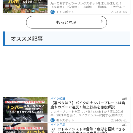
九州のおすすめツーリングスポットをまとめました！
「福岡県」「佐賀県」「長崎県」「熊本県」「大分県」
「宮崎都」「鹿児島県」の各県の観光地紹介します。自
モトスポット
2023-09-05
然豊かな山々や湖、温泉地が点在し、四季折々の景色を
楽しめるスポットが多数あります。バイクで九州にツー
リングに行く際は参考にしてください。
もっと見る
オススメ記事
バイク知識
0
【裏ペタは？】バイクのナンバープレートは角
度やカバーで違反！禁止行為を徹底解説
ナンバープレートを正しく付けていますか？実は2016
年・2021年を境に、バイクナンバーに関する法律が大き
く変わっています！角度やカバー、ステーなど昔は大丈
モトスポット
2024-08-31
夫でも今は違法になるケースが発生します。正しく理解
バイク用品
1
して、今一度見直してみましょう。合法で使えるアイテ
スロットルアシストは危険？疲労を軽減できる
ムも紹介します。
正しい使い方やオススメ商品を紹介