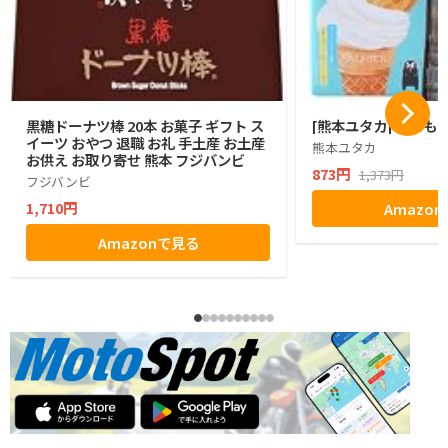
黒糖ドーナツ棒 20本 お菓子 ギフト ス
[熊本ユタカ] くまも
イーツ おやつ 退職 お礼 手土産 お土産
熊本ユタカ
お供え お取り寄せ 熊本 フジバンビ
873円
1,373円
フジバンビ
1,710円
Amazo
Amazonで見る