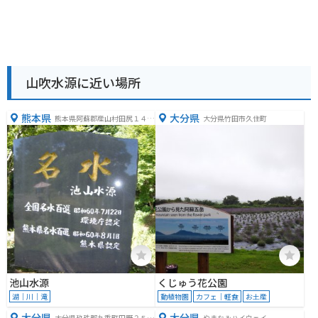
山吹水源に近い場所
熊本県
大分県
熊本県阿蘇郡産山村田尻１４
大分県竹田市久住町
−１
池山水源
くじゅう花公園
湖｜川｜滝
動植物園
カフェ｜軽食
お土産
大分県
大分県
大分県玖珠郡九重町田野２５５
やまなみハイウェイ