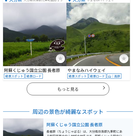
−３３
阿蘇くじゅう国立公園 長者原
やまなみハイウェイ
絶景スポット
絶景ロード
絶景スポット
絶景ロード
山｜高原
もっと見る
周辺の景色が綺麗なスポット
阿蘇くじゅう国立公園 長者原
長者原（ちょうじゃばる）は、大分県玖珠郡九重町にあ
る飯田高原の中心地域の地名です。阿蘇くじゅう国立公