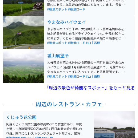
園内にあり、九重連山の登山口となっています。 長者原
ビジターセンターは、阿蘇くじゅう国立公園と周辺地域
#絶景スポット
#絶景ロード
を紹介する博物展示施設で、館内では旬の自然の展示の
他、巨大衛星写真やハイビジョンシアターでくじゅうの
やまなみハイウェイ
四季の映像が見られます。 道も景色も最高なので、バイ
クなら一度は訪れ欲しいスポットです。この場所バイク
やまなみハイウェイは、大分県由布市～熊本県阿蘇市を
を並べて写真を撮っている人が多いです。
結ぶ絶景が楽しめるドライブウェイです。全長約50キロ
におよび、くじゅう連山や飯田高原や瀬の本高原など雄
大な景色を楽しむことができます。 ツーリングだけでは
#絶景スポット
#絶景ロード
#山｜高原
なく周辺には温泉施設や観光牧場もあり、疲れを癒した
り散策を楽しむのもオススメです。冬季閉鎖もなく安心
城山展望所
してツーリングを楽しめるのもオススメポイントです。
同じコースでも年中四季折々の景色を楽しめるので何度
大分県湯布院の水分峠から阿蘇の一宮町を結ぶやまなみ
訪れても飽きないツーリングルートです。
ハイウェイ(県道11号)沿いにある展望所で、 阿蘇市から
やまなみハイウェイに入ってすぐにある展望所です。 標
高748mに位置し、眼下に一の宮町の町並みと、正面に
#絶景スポット
#絶景ロード
#山｜高原
阿蘇五岳を望みます。阿蘇の外輪山の一部になります。
「周辺の景色が綺麗なスポット」をもっと見る
周辺のレストラン・カフェ
くじゅう花公園
阿蘇くじゅう国立公園の標高850mの位置にあり、年間
を通して500種類500万本が咲く西日本最大級の癒しの
花畑。園内にはレストランやジェラート屋さん、雑貨屋
さん、体験工房などショップも充実しています。
#動植物園
#カフェ｜軽食
#お土産