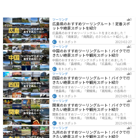
ツーリング
0
広島県のおすすめツーリングルート！定番スポ
ットや絶景スポットを紹介
広島県のおすすめツーリングルートをまとめました！
「北部」「南東部」「南西部」の3つのルート紹介しま
す。自然豊かな山と海だけでなく、歴史的価値のある建
モトスポット
2023-02-27
造物も多数あるので、飽きることなくツーリングを堪能
ツーリング
1
できます。バイクで広島県にツーリングに行く際は参考
中国のおすすめツーリングルート！バイクで行
にしてください。
きたい絶景スポットや観光スポット紹介
中国のおすすめツーリングスポットをまとめました！
「鳥取県」「島根県」「岡山県」「広島県」「山口県」
の各県の観光地紹介します。自然豊かな山々や湖、温泉
モトスポット
2023-09-10
地が点在し、四季折々の景色を楽しめるスポットが多数
ツーリング
0
あります。バイクで中国にツーリングに行く際は参考に
四国のおすすめツーリングルート！バイクで行
してください。
きたい絶景スポットや観光スポット紹介
四国のおすすめツーリングスポットをまとめました！
「徳島県」「香川県」「愛媛県」「高知県」の各県の観
光地紹介します。自然豊かな山々や湖、温泉地が点在
モトスポット
2023-09-11
し、四季折々の景色を楽しめるスポットが多数ありま
ツーリング
0
す。バイクで四国にツーリングに行く際は参考にしてく
関東のおすすめツーリングルート！バイクで行
ださい。
きたい絶景スポットや観光スポット紹介
関東のおすすめツーリングスポットをまとめました！
「茨城県」「栃木県」「群馬県」「埼玉県」「千葉県」
「東京都」「神奈川県」の各県の観光地紹介します。自
モトスポット
2023-09-06
然豊かな山々や湖、温泉地が点在し、四季折々の景色を
ツーリング
0
楽しめるスポットが多数あります。バイクで関東にツー
九州のおすすめツーリングルート！バイクで行
リングに行く際は参考にしてください。
きたい絶景スポットや観光スポット紹介