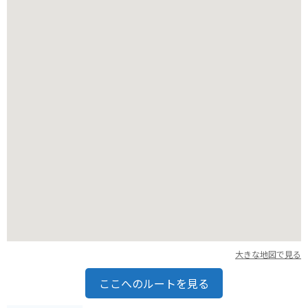
ら湧き出た水は、その場で飲むこともできます。ペットボトル
や水筒を持参して、持ち帰るのもおすすめです。
【バイクで行く場合】
阿蘇のワインディングロードは、バイク乗りからも人気です。
山吹水源周辺は道幅が狭くなる箇所もあるので、安全運転を心
がけましょう。駐車場は無料ですが、台数に限りがあるので、
混雑する時期は注意が必要です。
大きな地図で見る
ここへのルートを見る