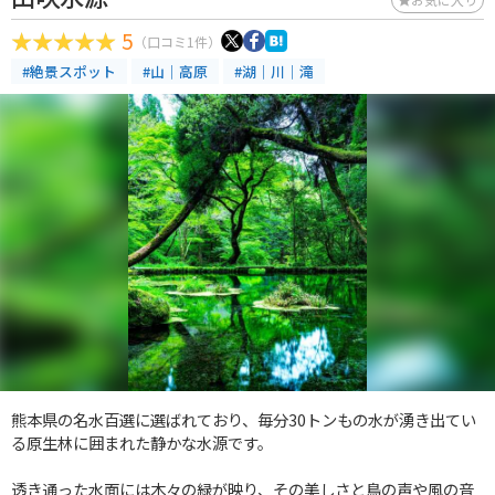
5
（口コミ1件）
#絶景スポット
#山｜高原
#湖｜川｜滝
熊本県の名水百選に選ばれており、毎分30トンもの水が湧き出てい
る原生林に囲まれた静かな水源です。
透き通った水面には木々の緑が映り、その美しさと鳥の声や風の音