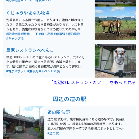
くじゅうやまなみ牧場
九重高原にある国立公園内にあります。動物と触れ合っ
たり、温泉に入ったりできる施設があります。レストラ
ンもあり、売店には牧場ならではの絞りたての牛乳や乳
製品が多数販売されてます。季節によって期間限定の体
#動植物園
#絶景ロード
#山｜高原
#食事処
#宿泊施設
験が出来たりとアクティビティも充実してます。
#キャンプ場
農家レストランべべんこ
標高1000メートルの位置にあるレストランで、広々とし
た大分県の景色を一望できる場所に店舗を構えていま
す。昭和28年から続く鷲頭牧場が母体となって運営して
おり、店舗では鷲頭牧場で大切に育てられた豊後牛を使
#絶景スポット
#食事処
#イベント体験
用した数多くのメニューを提供しています。 主なメニュ
ーとしては、焼肉丼、コロッケ、肉うどんなどがありま
「周辺のレストラン・カフェ」をもっと見る
すが、特にオススメはステーキです。このステーキは、
豊後牛の中でも特に肉質が優れた4等級以上の「おおい
た和牛」のロース200gを使用しており、格別です。農家
周辺の道の駅
レストランなので、自家産の豊後牛を比較的低価格で楽
しむことができます。店名の「べべんこ」は、高原の
清々しい空気の中で育った子牛の生命力を分けてもらお
道の駅 波野
うとの願いから名づけられました。 レストランは、ただ
食事を楽しむ場所でなく、体験を思い出に残すことがで
道の駅 波野は、熊本県阿蘇郡にある道の駅です。阿蘇山
きる特別な空間とされています。開放的なテラスでの食
の北側に位置し、標高約750mの高原地帯にあります。
事を楽しむことができ、動物たちと触れあることもでき
雄大な阿蘇の草原を一望できる絶景スポットとしても知
るため、訪れた人々には非常にリラックスした時間を過
られており、特にツーリングライダーに人気です。道の
#道の駅
ごしてもらえるよう心がけられています。レストランか
駅には、地元の新鮮な野菜や果物を販売する農産物直売