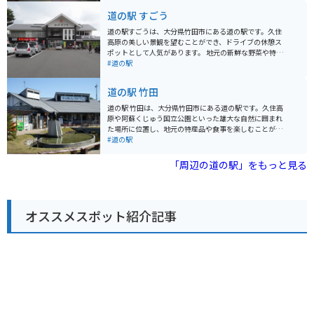
らはくじゅう連山を見渡すことができ、その美しい眺め
所や、阿蘇の特産品を販売するお土産店があります。 ま
道の駅 すごう
も、訪れる客にとっての一つのご馳走となっています。
た、レストランでは、阿蘇の郷土料理や、地元の食材を
使った料理を楽しむことができます。波野の特産品とし
道の駅すごうは、大分県竹田市にある道の駅です。久住
ては、高菜漬けや、だご汁などが有名です。 バイクに乗
高原の美しい景観を望むことができ、ドライブの休憩ス
っている方は、阿蘇パノラマラインを走れば、阿蘇の雄
ポットとして人気があります。 地元の新鮮な野菜や特産
大な景色を楽しみながら道の駅 波野へ行くことができま
品を販売する物産館、久住高原の雄大な自然を体感でき
#道の駅
す。周辺には、大観峰や草千里ヶ浜など、阿蘇を代表す
るレストランなどがあります。特に、レストランでは、
る観光スポットも点在しているので、ツーリングの拠点
地元産の食材をふんだんに使った料理を楽しむことがで
道の駅 竹田
としても最適です。
きます。おすすめは、久住高原で育った豊後牛を使った
「豊後牛ステーキ丼」です。 バイクで訪れる場合、道の
道の駅 竹田は、大分県竹田市にある道の駅です。久住高
駅すごうは、やまなみハイウェイ沿いにあるため、ツー
原や阿蘇くじゅう国立公園といった雄大な自然に囲まれ
リングの拠点としても最適です。広々とした駐車場があ
た場所に位置し、地元の特産品や食事を楽しむことがで
り、休憩 facilities も充実しています。 周辺には、温泉や
きます。 施設内には、地元の新鮮な野菜や果物を販売す
#道の駅
キャンプ場など、観光スポットも点在しているので、道
る農産物直売所、竹田市やその周辺地域の特産品を扱う
の駅すごうを拠点に、久住高原を満喫するのもおすすめ
物産館、レストランなどがあります。レストランでは、
「周辺の道の駅」をもっと見る
です。
豊後牛や地鶏など、地元の食材を使った料理を味わうこ
とができます。 また、道の駅 竹田は、バイクツーリング
の休憩スポットとしても人気があります。広々とした駐
車場があり、バイクスタンドも設置されています。周辺
オススメスポット紹介記事
には、やまなみハイウェイやミルクロードといった、景
色が美しいワインディングロードが数多く走っており、
ツーリングを楽しむことができます。 道の駅 竹田を訪れ
た際には、ぜひ、竹田市の特産品である「おおいた豊後
牛」や「竹田丸福醤油」などを味わってみてください。
また、周辺には、岡城阯や長湯温泉などの観光スポット
もありますので、合わせて訪れてみるのもおすすめで
す。