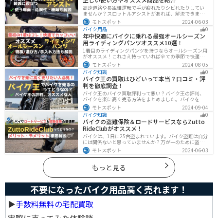
高速道路や長距離運転で手が疲れたりシビれたりしてい
ませんか？スロットルアシストがあれば、解決できま
す。この記事ではスロットルアシストを安全に使う場
モトスポット
2024-06-03
面、危険性、種類、オススメの商品について解説しま
バイク用品
0
す。長距離運転をもっと楽にしたいと思っている人は参
年中快適にバイクに乗れる最強オールシーズン
考にしてください。
用ライディングパンツオススメ10選！
1着目のライディングパンツを持つならオールシーズン用
がオススメ！これさえ持っていれば全ての季節で快適に
ツーリングできます。快適性だけでなく、機能性やデザ
モトスポット
2024-08-05
インに優れたものも多くあるので、安全にカッコよくバ
バイク知識
0
イクに乗りたい人は是非持っておきましょう。
バイク王の買取はひどいって本当？口コミ・評
判を徹底調査！
バイク王のバイク買取評判って悪い？バイク王の評判、
バイクを楽に高く売る方法をまとめました。バイクを売
却しようと考えている方は、是非参考にしてください。
モトスポット
2024-09-04
バイク知識
0
バイクの盗難保険＆ロードサービスならZutto
RideClubがオススメ！
バイクは、1日に25台盗まれています。バイク盗難は自分
には関係ないと思っていませんか？万が一のために盗難
保険を検討しておきましょう。この記事ではオススメの
モトスポット
2024-06-03
バイク盗難保険「ZuttoRideClub」について解説します。
ロードサービスや会員限定特典などもあるので、お得な
バイク盗難保険を探している人に最適です。
もっと見る
不要になったバイク用品高く売れます！
▶︎
手数料無料の宅配買取