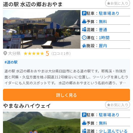
道の駅 水辺の郷おおやま
お気に入り
駐車：
駐車場あり
予算：
無料
混雑：
普通
滞在：
1時間
施設：
屋内
5
大分県
（口コミ1件）
#道の駅
道の駅 水辺の郷おおやまは大分県日田市にある道の駅です。耶馬渓・玖珠方
面と阿蘇・久住方面を結ぶ国道212号線沿いに位置し、ツーリングを楽しむラ
イダーにも人気のスポットです。 水辺の郷おおやまという名前の通り、すぐ
そばには雄大な筑後川が流れており、美しい景色を眺めながら休憩すること
詳しく見る
ができます。道の駅には、地元の新鮮な野菜や果物を販売する農産物直売所
や、日田市の特産品である焼きそばや団子などを味わえる飲食店がありま
やまなみハイウェイ
お気に入り
す。 また、隣接する大山町歴史民俗資料館では、大山町の歴史や文化に触れ
ることができます。周辺には、耶馬渓や杖立温泉などの観光スポットも点在
駐車：
駐車場あり
しており、観光の拠点としても最適です。バイクで訪れる際は、道の駅に併
予算：
無料
設されている無料駐車場を利用できます。
混雑：
少し混んでいる