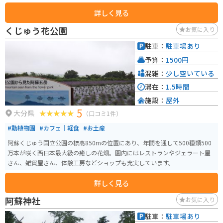
数多くのメニューを提供しています。 主なメニューとしては、焼肉丼、コロ
詳しく見る
ッケ、肉うどんなどがありますが、特にオススメはステーキです。このステー
キは、豊後牛の中でも特に肉質が優れた4等級以上の「おおいた和牛」のロー
くじゅう花公園
お気に入り
ス200gを使用しており、格別です。農家レストランなので、自家産の豊後牛
を比較的低価格で楽しむことができます。店名の「べべんこ」は、高原の
駐車：
駐車場あり
清々しい空気の中で育った子牛の生命力を分けてもらおうとの願いから名づ
予算：
1500円
けられました。 レストランは、ただ食事を楽しむ場所でなく、体験を思い出
に残すことができる特別な空間とされています。開放的なテラスでの食事を
混雑：
少し空いている
楽しむことができ、動物たちと触れあることもできるため、訪れた人々には
滞在：
1.5時間
非常にリラックスした時間を過ごしてもらえるよう心がけられています。レ
施設：
屋外
ストランからはくじゅう連山を見渡すことができ、その美しい眺めも、訪れ
5
る客にとっての一つのご馳走となっています。
大分県
（口コミ1件）
#動植物園
#カフェ｜軽食
#お土産
阿蘇くじゅう国立公園の標高850mの位置にあり、年間を通して500種類500
万本が咲く西日本最大級の癒しの花畑。園内にはレストランやジェラート屋
さん、雑貨屋さん、体験工房などショップも充実しています。
詳しく見る
阿蘇神社
お気に入り
駐車：
駐車場あり