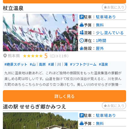
ん。しかし、温泉にゆっくり浸かり、日頃の疲れを癒すためにはもってこい
杖立温泉
お気に入り
の場所です。
駐車：
駐車場あり
予算：
無料
混雑：
少し混んでいる
滞在：
1時間
施設：
屋外
5
熊本県
（口コミ1件）
#絶景スポット
#山｜高原
#湖｜川｜滝
#ソフトクリーム
#温泉
九州に温泉地は数あれど、これほど独特の雰囲気をもった温泉集落の景観が
楽しめる町は珍しいです。山道を抜けて杖立川の渓谷が見えると、川を挟ん
だ町のあちらこちらからのぼり立つ湯けむり。美しい川のせせらぎが旅情を
かきたてます。はるか昔から泉質の良さが評判となり「湯治の街」として愛
詳しく見る
され、昭和のはじめには「九州の奥座敷」として歓楽街としての賑わいを見
せていました。
道の駅 せせらぎ郷かみつえ
お気に入り
駐車：
駐車場あり
予算：
無料