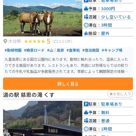
駐車：
駐車場あり
予算：
3000円
混雑：
少し空いている
滞在：
3時間
施設：
屋外
5
大分県
（口コミ1件）
#動植物園
#絶景ロード
#山｜高原
#食事処
#宿泊施設
#キャンプ場
九重高原にある国立公園内にあります。動物と触れ合ったり、温泉に入った
りできる施設があります。レストランもあり、売店には牧場ならではの絞り
たての牛乳や乳製品が多数販売されてます。季節によって期間限定の体験が
出来たりとアクティビティも充実してます。
詳しく見る
道の駅 慈恩の滝 くす
お気に入り
駐車：
駐車場あり
予算：
無料
混雑：
普通
滞在：
1時間