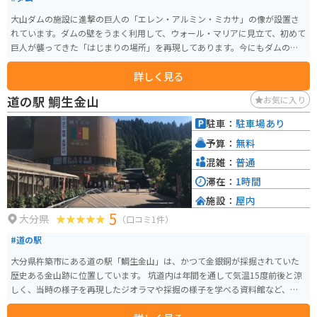
大山ダムの施設に進撃の巨人の「エレン・アルミン・ミカサ」の像が設置さ
れています。ダムの壁をうまく利用して、ウォール・マリアに見立て、初めて
巨人が襲ってきた「はじまりの場所」を再現してあります。今にもダムの向
こうから巨人が顔を出してきそうな雰囲気が感じられました。
詳しく見る
道の駅 鯛生金山
お気に入り
駐車：
駐車場あり
予算：
無料
混雑：
普通
滞在：
1時間
施設：
屋内
5
大分県
（口コミ1件）
#道の駅
大分県杵築市にある道の駅「鯛生金山」は、かつて金銀銅が採掘されていた
歴史ある金山跡に位置しています。 坑道内は年間を通して気温15度前後と涼
しく、当時の様子を再現したジオラマや採掘の様子を学べる資料館など、見
どころ満載です。 また、金探し体験ができる「金山砂金どり」は、子どもか