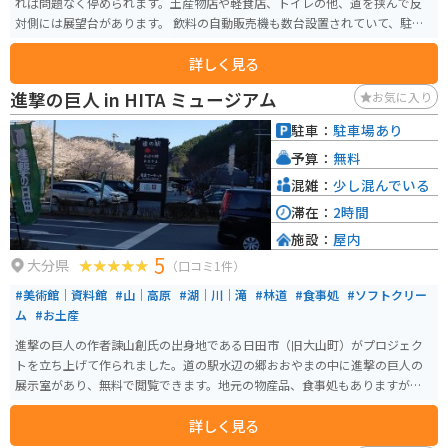
れば問題なく停められます。土産物店や軽食店、トイレの他、道を挟んで反
対側には展望台があります。 飲料の自動販売機も数台設置されていて、駐車
場入口付近の他、土産物店や軽食店の建物付近にも設置されていました。ト
詳しく見る
イレは軽食店の店内ではなく、独立しているので、無料で使用できます。 展
望台は、阿蘇の山々や裾野に広がる町並みを一望でき、ベンチに座りながら
進撃の巨人 in HITA ミュージアム
お気に入り
景色を楽しむことができます。阿蘇ツーリングでの休憩場所としてオススメ
です。
駐車：
駐車場あり
予算：
無料
混雑：
少し混んでいる
滞在：
2時間
施設：
屋内
5
大分県
（口コミ1件）
#美術館｜資料館
#山｜高原
#湖｜川｜滝
#林道
#食事処
#ソフトクリー
ム
#お土産
進撃の巨人の作者諫山創氏の出身地である日田市（旧大山町）がプロジェク
トを立ち上げて作られました。道の駅水辺の郷おおやまの中に進撃の巨人の
展示室があり、無料で閲覧できます。地元の物産品、食事処もありますが、
作者が働いていた「想夫恋」という焼きそば屋があります。日田市の名物な
詳しく見る
ので是非食べてみてください。