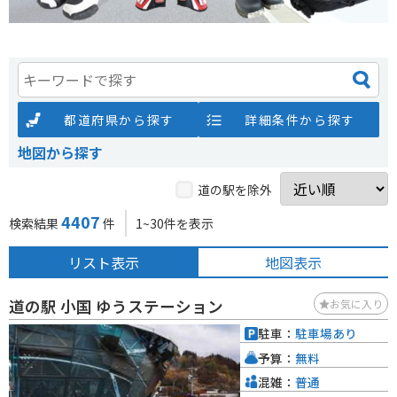
都道府県から探す
詳細条件から探す
地図から探す
道の駅を除外
4407
検索結果
件
1~30件を表示
リスト表示
地図表示
道の駅 小国 ゆうステーション
お気に入り
駐車：
駐車場あり
予算：
無料
混雑：
普通