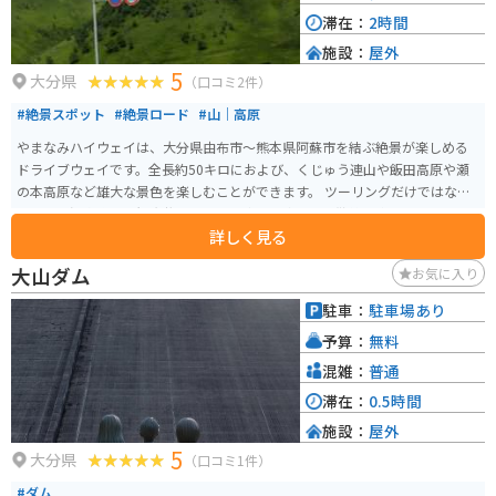
滞在：
2時間
施設：
屋外
5
大分県
（口コミ2件）
#絶景スポット
#絶景ロード
#山｜高原
やまなみハイウェイは、大分県由布市～熊本県阿蘇市を結ぶ絶景が楽しめる
ドライブウェイです。全長約50キロにおよび、くじゅう連山や飯田高原や瀬
の本高原など雄大な景色を楽しむことができます。 ツーリングだけではなく
周辺には温泉施設や観光牧場もあり、疲れを癒したり散策を楽しむのもオス
詳しく見る
スメです。冬季閉鎖もなく安心してツーリングを楽しめるのもオススメポイ
ントです。同じコースでも年中四季折々の景色を楽しめるので何度訪れても
大山ダム
お気に入り
飽きないツーリングルートです。
駐車：
駐車場あり
予算：
無料
混雑：
普通
滞在：
0.5時間
施設：
屋外
5
大分県
（口コミ1件）
#ダム