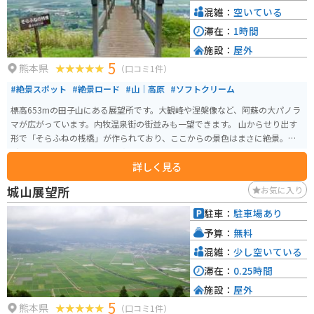
混雑：
空いている
滞在：
1時間
施設：
屋外
5
熊本県
（口コミ1件）
#絶景スポット
#絶景ロード
#山｜高原
#ソフトクリーム
標高653mの田子山にある展望所です。大観峰や涅槃像など、阿蘇の大パノラ
マが広がっています。内牧温泉街の街並みも一望できます。 山からせり出す
形で「そらふねの桟橋」が作られており、ここからの景色はまさに絶景。メ
ディアでも取り上げられ、写真映えスポットとしても注目を集めています。
詳しく見る
城山展望所
お気に入り
駐車：
駐車場あり
予算：
無料
混雑：
少し空いている
滞在：
0.25時間
施設：
屋外
5
熊本県
（口コミ1件）