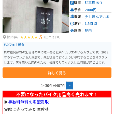
ラインを走れば、阿蘇の雄大な景色を楽しみながら道の駅 波野へ行くことが
駐車：
駐車場あり
できます。周辺には、大観峰や草千里ヶ浜など、阿蘇を代表する観光スポット
予算：
2000円
も点在しているので、ツーリングの拠点としても最適です。
混雑：
少し混んでいる
滞在：
1.5時間
施設：
屋内
5
熊本県
（口コミ1件）
#カフェ｜軽食
熊本県阿蘇市の別荘地の中に唯一ある紅茶ソムリエのいるカフェです。2012
年のオープンから人気店で、飛び込みで行くよりは予約することをオススメ
します。落ち着いた店内のため、優雅でリラックスした時間が過ごせます。
詳しく見る
1~30件/4407件
>
不要になったバイク用品高く売れます！
▶︎
手数料無料の宅配買取
実際に売ってみた体験談