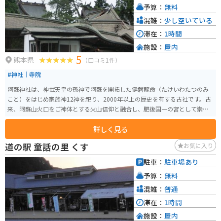
予算：
無料
混雑：
少し空いている
滞在：
1時間
施設：
屋内
5
熊本県
（口コミ1件）
#神社｜寺院
阿蘇神社は、神武天皇の孫神で阿蘇を開拓した健磐龍命（たけいわたつのみ
こと）をはじめ家族神12神を祀り、2000年以上の歴史を有する古社です。古
来、阿蘇山火口をご神体とする火山信仰と融合し、肥後国一の宮として崇敬
を集めてきました。
詳しく見る
道の駅 童話の里 くす
お気に入り
駐車：
駐車場あり
予算：
無料
混雑：
普通
滞在：
1時間
施設：
屋内