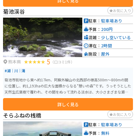
詳しく見る
ら大人まで楽しめる人気のアクティビティです。 周辺には、食事処やお土産
店もあり、名物の「黄金うどん」や「しいたけソフト」などが味わえます。
菊池渓谷
お気に入り
バイクで訪れる場合は、山間部を通るため、カーブや勾配に注意が必要で
す。駐車場は広く、休憩場所としても最適です。
駐車：
駐車場あり
予算：
200円
混雑：
少し空いている
滞在：
2時間
施設：
屋外
5
熊本県
（口コミ1件）
#湖｜川｜滝
菊池市街地から東へ約17km、阿蘇外輪山の北西部の標高500m～800mの間
に位置し、約1,193haの広大な面積からなる”憩いの森”です。うっそうとした
天然生広葉樹で覆われ、その間をぬって流れる淡水は、大小さまざまな瀬と
渕と滝をつくり、その変化に富む渓流と、美しい森林とがおりなす姿は絶景
詳しく見る
です。
そらふねの桟橋
お気に入り
駐車：
駐車場あり
予算：
無料