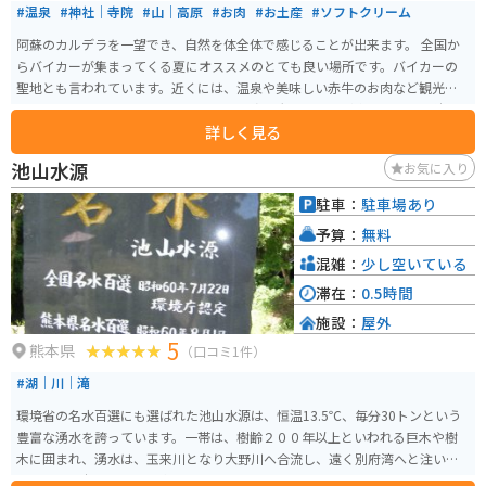
#温泉
#神社｜寺院
#山｜高原
#お肉
#お土産
#ソフトクリーム
阿蘇のカルデラを一望でき、自然を体全体で感じることが出来ます。 全国か
らバイカーが集まってくる夏にオススメのとても良い場所です。バイカーの
聖地とも言われています。近くには、温泉や美味しい赤牛のお肉など観光地
ならではのお土産も多数あります。 360度の大パノラマが楽しめる阿蘇随一
詳しく見る
のビュースポットで、阿蘇の街並みや阿蘇五岳、くじゅう連峰までが一望で
きます。ここから望む阿蘇五岳は、お釈迦様の寝姿に見えることから「涅槃
池山水源
お気に入り
像」と呼ばれており、秋から冬にかけては神秘的な雲海に出合えることも！
お土産店や食事処もあり、天体観測のスポットとしても人気です。
駐車：
駐車場あり
予算：
無料
混雑：
少し空いている
滞在：
0.5時間
施設：
屋外
5
熊本県
（口コミ1件）
#湖｜川｜滝
環境省の名水百選にも選ばれた池山水源は、恒温13.5℃、毎分30トンという
豊富な湧水を誇っています。一帯は、樹齢２００年以上といわれる巨木や樹
木に囲まれ、湧水は、玉来川となり大野川へ合流し、遠く別府湾へと注いで
います。熊本のおいしい水の代表です。