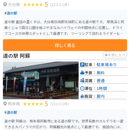
5
大分県
（口コミ1件）
#道の駅
道の駅 童話の里くすは、大分県玖珠郡玖珠町にある道の駅です。 耶馬渓と阿
蘇くじゅう国立公園を結ぶやまなみハイウェイの中間地点に位置し、ドライ
ブコースの休憩スポットとして最適です。 ツーリングで訪れるライダーも多
い道の駅です。 施設内には、地元の新鮮な野菜や果物を販売する物産館や、
詳しく見る
玖珠町の特産品を使った料理が楽しめるレストランがあります。 特産品は、
豊後牛や、しいたけ、高原野菜などがあります。 また、道の駅の隣には、童
道の駅 阿蘇
お気に入り
話の世界をテーマにしたメルヘンパークがあり、子供から大人まで楽しむこ
とができます。 周辺には、温泉施設も多く、宿泊も可能です。 バイクで訪れ
駐車：
駐車場あり
る場合は、道の駅の駐車場にバイク専用の駐輪スペースがあります。 ツーリ
予算：
無料
ングの休憩場所として、ぜひ立ち寄ってみてください。
混雑：
普通
滞在：
1時間
施設：
屋内
5
熊本県
（口コミ1件）
#道の駅
道の駅 阿蘇は、熊本県阿蘇市にある道の駅です。世界有数のカルデラを一望
できる大パノラマが広がり、阿蘇観光の拠点として最適です。 施設内には、