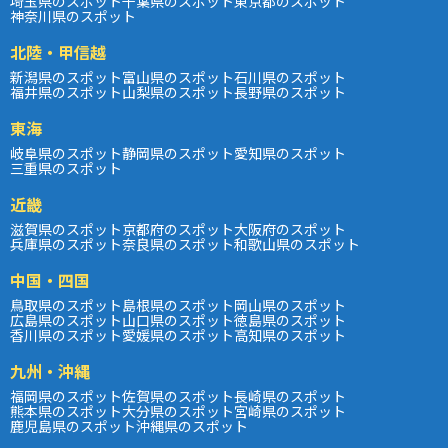
埼玉県のスポット
千葉県のスポット
東京都のスポット
神奈川県のスポット
北陸・甲信越
新潟県のスポット
富山県のスポット
石川県のスポット
福井県のスポット
山梨県のスポット
長野県のスポット
東海
岐阜県のスポット
静岡県のスポット
愛知県のスポット
三重県のスポット
近畿
滋賀県のスポット
京都府のスポット
大阪府のスポット
兵庫県のスポット
奈良県のスポット
和歌山県のスポット
中国・四国
鳥取県のスポット
島根県のスポット
岡山県のスポット
広島県のスポット
山口県のスポット
徳島県のスポット
香川県のスポット
愛媛県のスポット
高知県のスポット
九州・沖縄
福岡県のスポット
佐賀県のスポット
長崎県のスポット
熊本県のスポット
大分県のスポット
宮崎県のスポット
鹿児島県のスポット
沖縄県のスポット