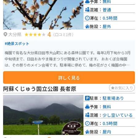
予算：
無料
り、江戸時代には天領・日田の代官たち、幕末には広瀬淡窓や門下生の大村
益次郎なども湯治に訪れたとされています。 2020年の豪雨災害により、多く
混雑：
普通
の温泉旅館や施設が被害に遭いました。現在は流された橋も修復されてお
滞在：
0.5時間
り、当時の傷は癒えてきており、活気も戻りつつあります。100円で入れる温
施設：
屋外
泉（フルオープンで囲いも無いので丸見え）も復活しており、ぜひタオルご
4
持参で行ってください。解放感抜群の温泉で川を望みながらゆっくりツーリ
大分県
（口コミ1件）
ングの疲れを癒してください。
#絶景スポット
梅園で有名な大分県日田市大山町にある森林公園です。毎年2月下旬から3月
中旬頃まで、日田おおやま梅まつりが開催されています。 おおくぼ台梅園
は、その祭りのメイン会場です。駐車場に停めて、梅の花がさく梅園の中を散
策できます。近くには道の駅や温泉施設もあるため、疲れた身体を癒やすの
詳しく見る
にぴったりの場所です！
阿蘇くじゅう国立公園 長者原
お気に入り
駐車：
駐車場あり
予算：
無料
混雑：
少し空いている
滞在：
0.5時間
施設：
屋内