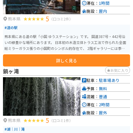
滞在：
1時間
施設：
屋内
5
熊本県
（口コミ2件）
#道の駅
熊本県にある道の駅「小国 ゆうステーション」です。 国道387号・442号沿
いの緑豊かな場所にあります。 日本初の木造立体トラス工法で作られた全面
総ミラーガラス張りの小国町のシンボル的存在で、 2階ギャラリーには季節ご
とに町民の方の作品が展示されています。 インフォメーションセンターでも
詳しく見る
あり「ASOおぐに観光協会」が置かれています。
鍋ヶ滝
お気に入り
駐車：
駐車場あり
予算：
無料
混雑：
普通
滞在：
2時間
施設：
屋外
5
熊本県
（口コミ1件）
#湖｜川｜滝