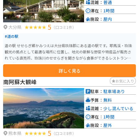
混雑：
普通
滞在：
1時間
施設：
屋内
5
大分県
（口コミ1件）
#道の駅
道の駅 せせらぎ郷かみつえは大分県玖珠郡にある道の駅です。耶馬渓・玖珠
観光の拠点として最適な場所に位置し、地元の新鮮な野菜や特産品が販売さ
れている直売所、玖珠川のせせらぎを聞きながら食事ができるレストランな
どが併設されています。 ツーリングで訪れる際は、耶馬渓や玖珠町の雄大な
詳しく見る
自然の中を走り抜けることができます。周辺には、日本名水百選に選ばれた
「清水湧水」や、日本の滝百選に選ばれた「震動の滝」など、自然豊かな観
南阿蘇大観峰
お気に入り
光スポットも点在しており、バイクで巡るのに最適なエリアです。 道の駅で
は、玖珠町の特産品である「豊後牛」を使った料理や、「ゆず胡椒」を使っ
駐車：
駐車場あり
たお土産などが人気です。また、春には周辺に咲く菜の花、秋には紅葉と、
予算：
無料
四季折々の景色を楽しむこともできます。
混雑：
少し混んでいる
滞在：
1時間
施設：
屋外
5
熊本県
（口コミ8件）