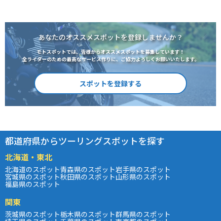
あなたのオススメスポットを登録しませんか？
モトスポットでは、皆様からオススメスポットを募集しています！
全ライダーのための最高なサービス作りに、ご協力よろしくお願いいたします。
スポットを登録する
都道府県からツーリングスポットを探す
北海道・東北
北海道のスポット
青森県のスポット
岩手県のスポット
宮城県のスポット
秋田県のスポット
山形県のスポット
福島県のスポット
関東
茨城県のスポット
栃木県のスポット
群馬県のスポット