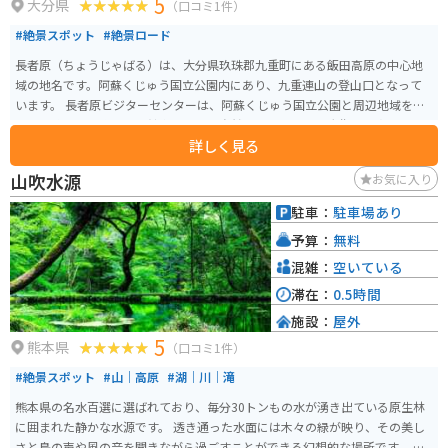
5
大分県
（口コミ1件）
#絶景スポット
#絶景ロード
長者原（ちょうじゃばる）は、大分県玖珠郡九重町にある飯田高原の中心地
域の地名です。阿蘇くじゅう国立公園内にあり、九重連山の登山口となって
います。 長者原ビジターセンターは、阿蘇くじゅう国立公園と周辺地域を紹
介する博物展示施設で、館内では旬の自然の展示の他、巨大衛星写真やハイ
詳しく見る
ビジョンシアターでくじゅうの四季の映像が見られます。 道も景色も最高な
ので、バイクなら一度は訪れ欲しいスポットです。この場所バイクを並べて
山吹水源
お気に入り
写真を撮っている人が多いです。
駐車：
駐車場あり
予算：
無料
混雑：
空いている
滞在：
0.5時間
施設：
屋外
5
熊本県
（口コミ1件）
#絶景スポット
#山｜高原
#湖｜川｜滝
熊本県の名水百選に選ばれており、毎分30トンもの水が湧き出ている原生林
に囲まれた静かな水源です。 透き通った水面には木々の緑が映り、その美し
さと鳥の声や風の音を聞きながら過ごすことができる幻想的な場所です。 車