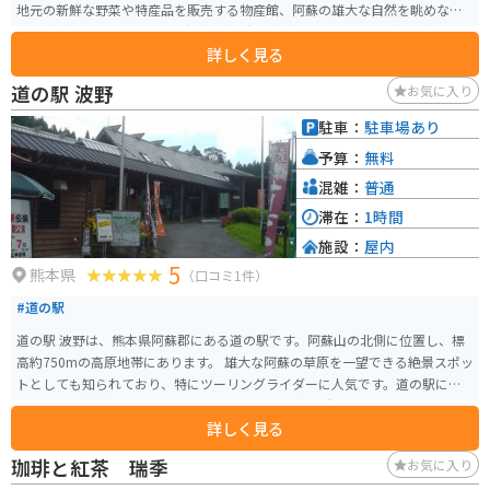
地元の新鮮な野菜や特産品を販売する物産館、阿蘇の雄大な自然を眺めなが
ら食事ができるレストラン、観光案内所などがあります。阿蘇の郷土料理であ
詳しく見る
る「だご汁」や「あか牛丼」はおすすめです。 バイクで訪れる場合、道の駅
阿蘇は広々とした駐車場があり、休憩場所としても最適です。阿蘇山やミル
道の駅 波野
お気に入り
クロードなど、周辺にはツーリングスポットも豊富なので、バイク好きには
たまらない場所と言えるでしょう。 道の駅 阿蘇から見える阿蘇五岳や外輪山
駐車：
駐車場あり
は圧巻です。お土産には、阿蘇産の牛乳を使用したチーズやヨーグルト、あ
予算：
無料
か牛の加工品などが人気です。
混雑：
普通
滞在：
1時間
施設：
屋内
5
熊本県
（口コミ1件）
#道の駅
道の駅 波野は、熊本県阿蘇郡にある道の駅です。阿蘇山の北側に位置し、標
高約750mの高原地帯にあります。 雄大な阿蘇の草原を一望できる絶景スポッ
トとしても知られており、特にツーリングライダーに人気です。道の駅に
は、地元の新鮮な野菜や果物を販売する農産物直売所や、阿蘇の特産品を販
詳しく見る
売するお土産店があります。 また、レストランでは、阿蘇の郷土料理や、地
元の食材を使った料理を楽しむことができます。波野の特産品としては、高
珈琲と紅茶 瑞季
お気に入り
菜漬けや、だご汁などが有名です。 バイクに乗っている方は、阿蘇パノラマ