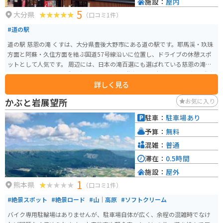
施設：
屋内
5
大分県
（口コミ1件）
#道の駅
道の駅 慈恩の滝 くすは、大分県豊後大野市にある道の駅です。耶馬渓・玖珠
方面と阿蘇・久住方面を結ぶ国道57号線沿いに位置し、ドライブの休憩スポ
ットとして人気です。 周辺には、日本の滝百選にも選ばれている慈恩の滝
や、長さ100mの吊り橋を渡るスリル満点な遊歩道「甌穴（おうけつ）群遊歩
詳しく見る
道」など、自然を満喫できるスポットが点在しています。 特産品販売所で
は、地元で採れた新鮮な野菜や果物をはじめ、ジビエ料理や、豊後大野市の
かぶと岩展望所
お気に入り
ブランド牛「おおいた豊後牛」を使った商品など、お土産に最適なものが販
売されています。また、併設のレストランでは、だんご汁などの郷土料理
駐車：
駐車場あり
や、ソフトクリームなどの軽食も楽しめます。 バイクで訪れる場合、道の駅
予算：
無料
には広い駐車場が完備されているので安心して駐車できます。ツーリングの
休憩場所として、ぜひ立ち寄ってみてください。
混雑：
普通
滞在：
0.5時間
施設：
屋外
1
熊本県
（口コミ1件）
#絶景スポット
#絶景ロード
#山｜高原
#ソフトクリーム
バイク専用駐輪場はありませんが、駐車場自体が広く、余程の混雑時でなけ