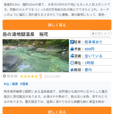
落差約10m、幅約20mの滝で、 お茶のCMのロケ地にもなった人気スポットで
す。阿蘇のカルデラをつくった約9万年前の巨大噴火でできたとされ、カーテ
ンのように幅広く流れ落ちるさまがとても優雅。滝の裏側に入って、景色を
眺めることもできます。春には期間限定でライトアップも開催されています。
詳しく見る
岳の湯地獄温泉 裕花
お気に入り
駐車：
駐車場あり
予算：
600円
混雑：
空いている
滞在：
1時間
施設：
屋内
5
熊本県
（口コミ1件）
#山｜高原
#温泉
熊本県阿蘇郡小国町にある温泉施設で、自然豊かな森の中に広々とした露天
風呂と貸切風呂があります。お湯はやや熱めで、色は淡い水色、若干のとろ
みがあります。露天風呂では、温泉に浸かりながら綺麗な緑と青空を眺める
ことができ、最高です。 洗い場は少なく、アメニティなどもありません。シ
詳しく見る
ャワーの水量も弱めなので、がっつりと髪や体を洗うのはオススメしませ