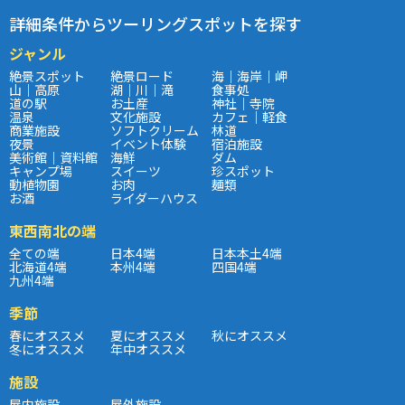
詳細条件からツーリングスポットを探す
ジャンル
絶景スポット
絶景ロード
海｜海岸｜岬
山｜高原
湖｜川｜滝
食事処
道の駅
お土産
神社｜寺院
温泉
文化施設
カフェ｜軽食
商業施設
ソフトクリーム
林道
夜景
イベント体験
宿泊施設
美術館｜資料館
海鮮
ダム
キャンプ場
スイーツ
珍スポット
動植物園
お肉
麺類
お酒
ライダーハウス
東西南北の端
全ての端
日本4端
日本本土4端
北海道4端
本州4端
四国4端
九州4端
季節
春にオススメ
夏にオススメ
秋にオススメ
冬にオススメ
年中オススメ
施設
屋内施設
屋外施設