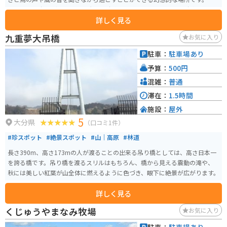
であれば15台ほど停められる大きな駐車場とトイレもあります。駐車場から
詳しく見る
徒歩で560m歩きます。舗装されている遊歩道なので、そこまで大変ではない
です。
九重夢大吊橋
お気に入り
駐車：
駐車場あり
予算：
500円
混雑：
普通
滞在：
1.5時間
施設：
屋外
5
大分県
（口コミ1件）
#珍スポット
#絶景スポット
#山｜高原
#林道
長さ390m、高さ173mの人が渡ることの出来る吊り橋としては、高さ日本一
を誇る橋です。吊り橋を渡るスリルはもちろん、橋から見える震動の滝や、
秋には美しい紅葉が山全体に燃えるように色づき、眼下に絶景が広がります。
詳しく見る
くじゅうやまなみ牧場
お気に入り