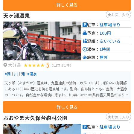
詳しく見る
天ヶ瀬温泉
お気に入り
駐車：
駐車場あり
予算：
100円
混雑：
空いている
滞在：
1時間
施設：
屋外
5
大分県
（口コミ1件）
#湖｜川｜滝
#温泉
天ヶ瀬（あまがせ）温泉は、九重連山の清流・玖珠（くす）川沿いの山間部
にある1300年の歴史を誇る温泉地です。別府、由布院とともに豊後三大温泉
の一つです。自然豊かな環境に恵まれ、川岸には5つの共同露天風呂がありま
す。 特に、水面と同じ視線で川のせせらぎを聞きながら浸かる露天風呂は、
詳しく見る
格別な癒しを与えてくれます。夜には、満天の星空と蛍の光が浴場を幻想的
に演出し、昭和初期の洋館を思わせる建物や情緒あふれる橋がその風景を一
おおやま大久保台森林公園
お気に入り
層引き立てます。 温泉地には、表情豊かなお地蔵さんやいくつかの足湯も点
在しており、散策も楽しむことができます。泉質は単純泉とイオウ泉で、リ
駐車：
駐車場あり
ウマチや皮膚病に効果があるとされています。歴史的にも重要な場所であ