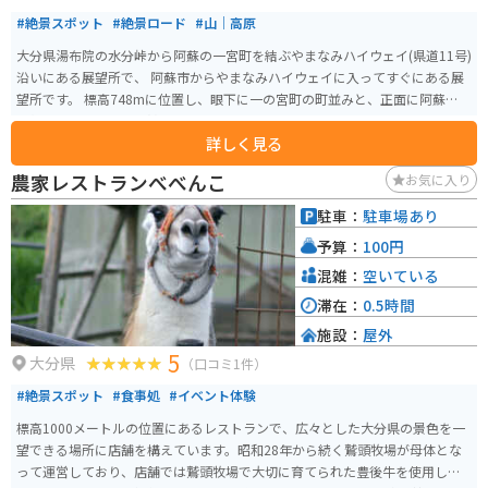
#絶景スポット
#絶景ロード
#山｜高原
大分県湯布院の水分峠から阿蘇の一宮町を結ぶやまなみハイウェイ(県道11号)
沿いにある展望所で、 阿蘇市からやまなみハイウェイに入ってすぐにある展
望所です。 標高748mに位置し、眼下に一の宮町の町並みと、正面に阿蘇五岳
を望みます。阿蘇の外輪山の一部になります。
詳しく見る
農家レストランべべんこ
お気に入り
駐車：
駐車場あり
予算：
100円
混雑：
空いている
滞在：
0.5時間
施設：
屋外
5
大分県
（口コミ1件）
#絶景スポット
#食事処
#イベント体験
標高1000メートルの位置にあるレストランで、広々とした大分県の景色を一
望できる場所に店舗を構えています。昭和28年から続く鷲頭牧場が母体とな
って運営しており、店舗では鷲頭牧場で大切に育てられた豊後牛を使用した