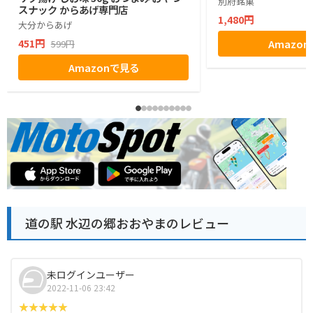
別府銘菓
スナック からあげ専門店
1,480円
大分からあげ
451円
Amazo
599円
Amazonで見る
道の駅 水辺の郷おおやまのレビュー
未ログインユーザー
2022-11-06 23:42