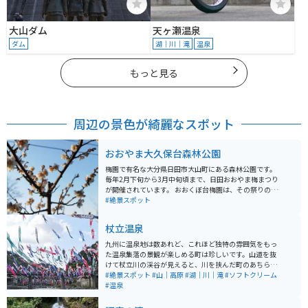
大山ダム
天ヶ瀬温泉
ダム
湖｜川｜滝
温泉
もっと見る
周辺の景色が綺麗なスポット
おおやま大久保台森林公園
梅園で有名な大分県日田市大山町にある森林公園です。
毎年2月下旬から3月中旬頃まで、日田おおやま梅まつり
が開催されています。 おおくぼ台梅園は、その祭りのメ
イン会場です。駐車場に停めて、梅の花がさく梅園の中
#絶景スポット
を散策できます。近くには道の駅や温泉施設もあるた
め、疲れた身体を癒やすのにぴったりの場所です！
杖立温泉
九州に温泉地は数あれど、これほど独特の雰囲気をもっ
た温泉集落の景観が楽しめる町は珍しいです。山道を抜
けて杖立川の渓谷が見えると、川を挟んだ町のあちらこ
ちらからのぼり立つ湯けむり。美しい川のせせらぎが旅
#絶景スポット
#山｜高原
#湖｜川｜滝
#ソフトクリーム
情をかきたてます。はるか昔から泉質の良さが評判とな
#温泉
り「湯治の街」として愛され、昭和のはじめには「九州
の奥座敷」として歓楽街としての賑わいを見せていまし