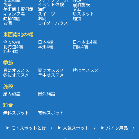
夜景
イベント体験
宿泊施設
美術館｜資料館
海鮮
ダム
キャンプ場
スイーツ
珍スポット
動植物園
お肉
麺類
お酒
ライダーハウス
東西南北の端
全ての端
日本4端
日本本土4端
北海道4端
本州4端
四国4端
九州4端
季節
春にオススメ
夏にオススメ
秋にオススメ
冬にオススメ
年中オススメ
施設
屋内施設
屋外施設
料金
無料スポット
有料スポット
モトスポットとは
人気スポット
バイク用品