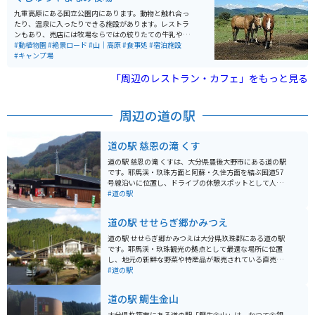
た。
九重高原にある国立公園内にあります。動物と触れ合っ
たり、温泉に入ったりできる施設があります。レストラ
ンもあり、売店には牧場ならではの絞りたての牛乳や乳
製品が多数販売されてます。季節によって期間限定の体
#動植物園
#絶景ロード
#山｜高原
#食事処
#宿泊施設
験が出来たりとアクティビティも充実してます。
#キャンプ場
「周辺のレストラン・カフェ」をもっと見る
周辺の道の駅
道の駅 慈恩の滝 くす
道の駅 慈恩の滝 くすは、大分県豊後大野市にある道の駅
です。耶馬渓・玖珠方面と阿蘇・久住方面を結ぶ国道57
号線沿いに位置し、ドライブの休憩スポットとして人気
です。 周辺には、日本の滝百選にも選ばれている慈恩の
#道の駅
滝や、長さ100mの吊り橋を渡るスリル満点な遊歩道
「甌穴（おうけつ）群遊歩道」など、自然を満喫できる
道の駅 せせらぎ郷かみつえ
スポットが点在しています。 特産品販売所では、地元で
採れた新鮮な野菜や果物をはじめ、ジビエ料理や、豊後
道の駅 せせらぎ郷かみつえは大分県玖珠郡にある道の駅
大野市のブランド牛「おおいた豊後牛」を使った商品な
です。耶馬渓・玖珠観光の拠点として最適な場所に位置
ど、お土産に最適なものが販売されています。また、併
し、地元の新鮮な野菜や特産品が販売されている直売
設のレストランでは、だんご汁などの郷土料理や、ソフ
所、玖珠川のせせらぎを聞きながら食事ができるレスト
#道の駅
トクリームなどの軽食も楽しめます。 バイクで訪れる場
ランなどが併設されています。 ツーリングで訪れる際
合、道の駅には広い駐車場が完備されているので安心し
は、耶馬渓や玖珠町の雄大な自然の中を走り抜けること
道の駅 鯛生金山
て駐車できます。ツーリングの休憩場所として、ぜひ立
ができます。周辺には、日本名水百選に選ばれた「清水
ち寄ってみてください。
湧水」や、日本の滝百選に選ばれた「震動の滝」など、
大分県杵築市にある道の駅「鯛生金山」は、かつて金銀