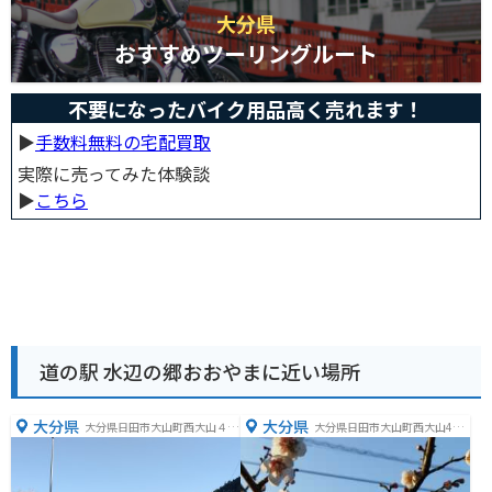
大分県
おすすめツーリングルート
不要になったバイク用品高く売れます！
▶︎
手数料無料の宅配買取
実際に売ってみた体験談
▶︎
こちら
道の駅 水辺の郷おおやまに近い場所
大分県
大分県
大分県日田市大山町西大山４１
大分県日田市大山町西大山473
０６
8