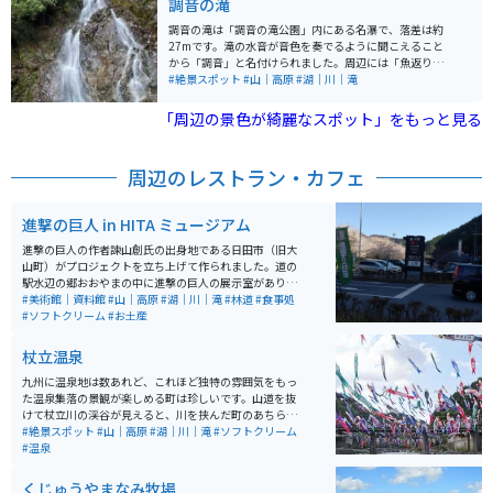
調音の滝
た。
調音の滝は「調音の滝公園」内にある名瀑で、落差は約
27mです。滝の水音が音色を奏でるように聞こえること
から「調音」と名付けられました。周辺には「魚返りの
滝」や「斧淵の滝」もあり、総称して「巨瀬の三滝」と
#絶景スポット
#山｜高原
#湖｜川｜滝
呼ばれています。春の新緑や秋の紅葉といった四季折々
の自然がとても綺麗で、滝の涼やかな水音には癒されま
「周辺の景色が綺麗なスポット」をもっと見る
す。夏の流水プールや地元特産品店などがあるこの公園
は、涼を求めるのに最適なスポットです。県道から車で1
5分程度山道を走った所にあるので、うきは市の観光、
周辺のレストラン・カフェ
日田市観光の寄り道などで行くのもオススメです。
進撃の巨人 in HITA ミュージアム
進撃の巨人の作者諫山創氏の出身地である日田市（旧大
山町）がプロジェクトを立ち上げて作られました。道の
駅水辺の郷おおやまの中に進撃の巨人の展示室があり、
無料で閲覧できます。地元の物産品、食事処もあります
#美術館｜資料館
#山｜高原
#湖｜川｜滝
#林道
#食事処
が、作者が働いていた「想夫恋」という焼きそば屋があ
#ソフトクリーム
#お土産
ります。日田市の名物なので是非食べてみてください。
杖立温泉
九州に温泉地は数あれど、これほど独特の雰囲気をもっ
た温泉集落の景観が楽しめる町は珍しいです。山道を抜
けて杖立川の渓谷が見えると、川を挟んだ町のあちらこ
ちらからのぼり立つ湯けむり。美しい川のせせらぎが旅
#絶景スポット
#山｜高原
#湖｜川｜滝
#ソフトクリーム
情をかきたてます。はるか昔から泉質の良さが評判とな
#温泉
り「湯治の街」として愛され、昭和のはじめには「九州
の奥座敷」として歓楽街としての賑わいを見せていまし
くじゅうやまなみ牧場