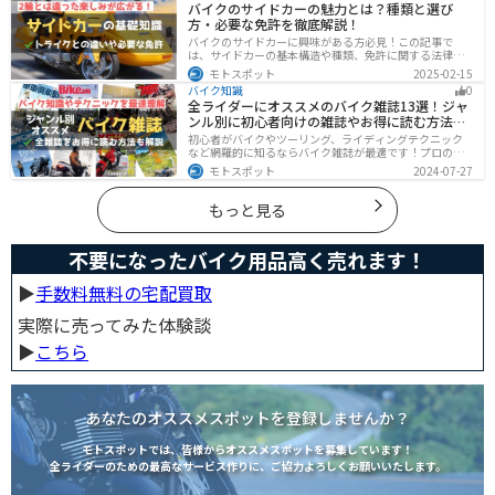
バイクのサイドカーの魅力とは？種類と選び
い。
方・必要な免許を徹底解説！
バイクのサイドカーに興味がある方必見！この記事で
は、サイドカーの基本構造や種類、免許に関する法律、
メンテナンス方法を解説しています。実は、サイドカー
モトスポット
2025-02-15
は法律上、二輪車として扱われるため、排気量に応じた
バイク知識
0
二輪免許が必要です。この記事を読めば、サイドカーの
全ライダーにオススメのバイク雑誌13選！ジャ
正しい楽しみ方がわかります。
ンル別に初心者向けの雑誌やお得に読む方法も
解説
初心者がバイクやツーリング、ライディングテクニック
など網羅的に知るならバイク雑誌が最適です！プロのラ
イターがしっかりと調べた情報とわかりやすい写真でま
モトスポット
2024-07-27
とめられているので、効率的に理解できます。そんなバ
イク雑誌をジャンル別にオススメのバイク雑誌をまとめ
ました。サブスクサービスを利用すれば全ての雑誌をお
もっと見る
得に読むことができるのでオススメです。
不要になったバイク用品高く売れます！
▶︎
手数料無料の宅配買取
実際に売ってみた体験談
▶︎
こちら
あなたのオススメスポットを登録しませんか？
モトスポットでは、皆様からオススメスポットを募集しています！
全ライダーのための最高なサービス作りに、ご協力よろしくお願いいたします。