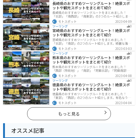
できます。バイクで佐賀県にツーリングに行く際は参考
長崎県のおすすめツーリングルート！絶景スポ
にしてください。
ットや観光スポットをまとめて紹介
長崎県のおすすめツーリングルートをまとめました！
「北部」「南西部」「南東部」の3つのルート紹介しま
す。国際色豊かな街並みや世界遺産、絶景ポイントが数
モトスポット
2023-04-09
多く存在し、様々な楽しみ方ができます。バイクで長崎
ツーリング
0
県にツーリングに行く際は参考にしてください。
宮崎県のおすすめツーリングルート！絶景スポ
ットや観光スポットをまとめて紹介
宮崎県のおすすめツーリングルートをまとめました！
「北部」「南部」の2つのルート紹介します。綺麗な海岸
線が特徴的な海・自然豊かな山・趣のある神社を満喫す
モトスポット
2023-03-03
るツーリングができます。バイクで宮崎県にツーリング
ツーリング
0
に行く際は参考にしてください。
熊本県のおすすめツーリングルート！絶景スポ
ットや観光スポットをまとめて紹介
熊本県のおすすめツーリングルートをまとめました！
「西部（市街地）」「南部」「阿蘇北部」「阿蘇南部」
の4つのルート紹介します。阿蘇山や天草諸島をはじめと
モトスポット
2023-04-08
した豊かな自然や、熊本城や水前寺成趣園など歴史ある
ツーリング
0
観光スポットが多数あり、様々な楽しみ方ができます。
徳島県のおすすめツーリングルート！絶景スポ
バイクで熊本県にツーリングに行く際は参考にしてくだ
ットや観光スポットをまとめて紹介
さい。
徳島県のおすすめツーリングルートをまとめました！
「東部」「西部」の2つのルート紹介します。有名なうず
しおや山を中心とした自然豊かなスポットが多数ありま
モトスポット
2023-04-04
す。バイクで徳島県にツーリングに行く際は参考にして
ください。
もっと見る
オススメ記事