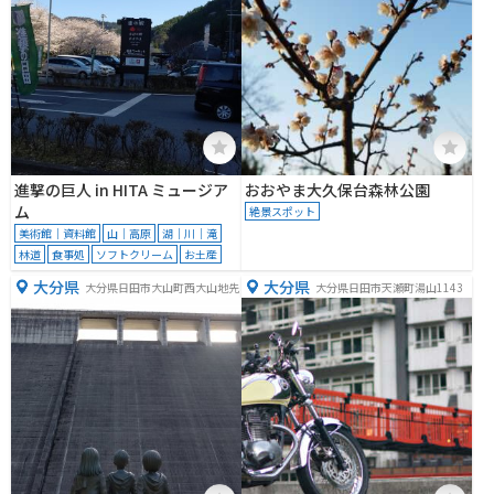
進撃の巨人 in HITA ミュージア
おおやま大久保台森林公園
ム
絶景スポット
美術館｜資料館
山｜高原
湖｜川｜滝
林道
食事処
ソフトクリーム
お土産
大分県
大分県
大分県日田市大山町西大山地先
大分県日田市天瀬町湯山1143