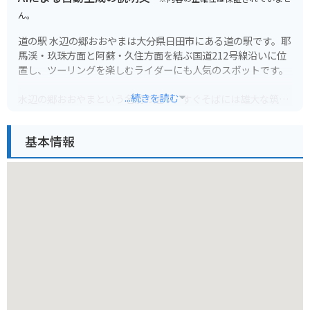
ん。
道の駅 水辺の郷おおやまは大分県日田市にある道の駅です。耶
馬渓・玖珠方面と阿蘇・久住方面を結ぶ国道212号線沿いに位
置し、ツーリングを楽しむライダーにも人気のスポットです。
...続きを読む
水辺の郷おおやまという名前の通り、すぐそばには雄大な筑後
川が流れており、美しい景色を眺めながら休憩することができ
ます。道の駅には、地元の新鮮な野菜や果物を販売する農産物
基本情報
直売所や、日田市の特産品である焼きそばや団子などを味わえ
る飲食店があります。
また、隣接する大山町歴史民俗資料館では、大山町の歴史や文
化に触れることができます。周辺には、耶馬渓や杖立温泉など
の観光スポットも点在しており、観光の拠点としても最適で
す。バイクで訪れる際は、道の駅に併設されている無料駐車場
を利用できます。