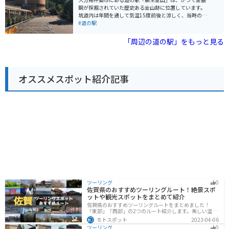
自然豊かな観光スポットも点在しており、バイクで巡る
銅が採掘されていた歴史ある金山跡に位置しています。
のに最適なエリアです。 道の駅では、玖珠町の特産品で
坑道内は年間を通して気温15度前後と涼しく、当時の様
ある「豊後牛」を使った料理や、「ゆず胡椒」を使った
子を再現したジオラマや採掘の様子を学べる資料館な
#道の駅
お土産などが人気です。また、春には周辺に咲く菜の
ど、見どころ満載です。 また、金探し体験ができる「金
花、秋には紅葉と、四季折々の景色を楽しむこともでき
山砂金どり」は、子どもから大人まで楽しめる人気のア
「周辺の道の駅」をもっと見る
ます。
クティビティです。 周辺には、食事処やお土産店もあ
り、名物の「黄金うどん」や「しいたけソフト」などが
味わえます。 バイクで訪れる場合は、山間部を通るた
め、カーブや勾配に注意が必要です。駐車場は広く、休
オススメスポット紹介記事
憩場所としても最適です。
ツーリング
0
佐賀県のおすすめツーリングルート！絶景スポ
ットや観光スポットをまとめて紹介
佐賀県のおすすめツーリングルートをまとめました！
「東部」「西部」の2つのルート紹介します。美しい温泉
地や古墳群、歴史ある城や神社仏閣など、バイクツーリ
モトスポット
2023-04-06
ングに適したスポットが多数存在し、様々な楽しみ方が
ツーリング
0