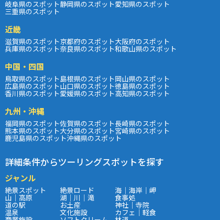
岐阜県のスポット
静岡県のスポット
愛知県のスポット
三重県のスポット
近畿
滋賀県のスポット
京都府のスポット
大阪府のスポット
兵庫県のスポット
奈良県のスポット
和歌山県のスポット
中国・四国
鳥取県のスポット
島根県のスポット
岡山県のスポット
広島県のスポット
山口県のスポット
徳島県のスポット
香川県のスポット
愛媛県のスポット
高知県のスポット
九州・沖縄
福岡県のスポット
佐賀県のスポット
長崎県のスポット
熊本県のスポット
大分県のスポット
宮崎県のスポット
鹿児島県のスポット
沖縄県のスポット
詳細条件からツーリングスポットを探す
ジャンル
絶景スポット
絶景ロード
海｜海岸｜岬
山｜高原
湖｜川｜滝
食事処
道の駅
お土産
神社｜寺院
温泉
文化施設
カフェ｜軽食
商業施設
ソフトクリーム
林道