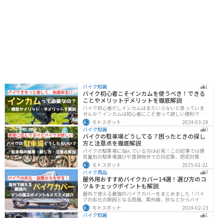
バイク知識
1
バイク初心者こそインカムを使うべき！できる
ことやメリットデメリットを徹底解説
バイク初心者だしインカムはまだいらないと思っていま
せんか？インカムは初心者にこそ使って欲しい便利で安
全に運転するための機器です。インカムでできることや
モトスポット
2024-03-24
メリットデメリットなどまとめましたので、気になって
バイク知識
0
いる人はぜひ参考にしてください。
バイクの駐車場どうしてる？困ったときの探し
方と注意点を徹底解説
バイクの駐車場に悩んでいる方は必見！この記事では排
気量別の駐車場選びや賃貸物件での対応策、防犯対策を
解説します。実は駐車場の種類やマナーを押さえるだけ
モトスポット
2025-01-21
で快適なバイクライフが実現可能です。記事を読み駐車
バイク用品
0
場探しのコツをぜひチェックしてください。
屋外用おすすめバイクカバー14選！選び方のコ
ツ＆チェックポイントも解説
屋外で使える最強のバイクカバーをまとめました！バイ
クの劣化の原因となる雨風、紫外線、砂などからバイク
を守ることはもちろん、盗難やいたずら対策にもなりま
モトスポット
2024-02-23
す。バイクカバーの選び方からオススメまでまとめまし
バイク知識
1
たので、カバーを探している人はぜひ参考にしてくださ