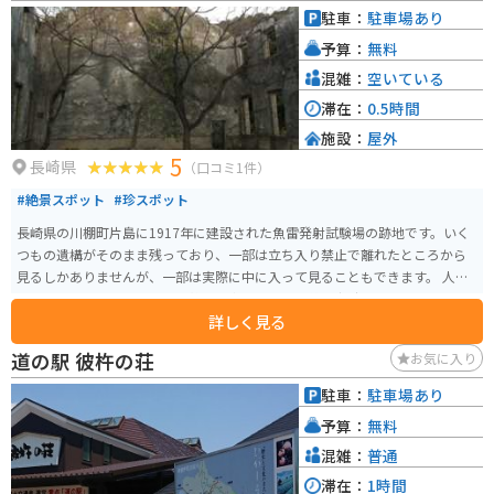
ル、美術館などがあり、本格的なリゾートライフを満喫することができま
駐車：
駐車場あり
す。
予算：
無料
混雑：
空いている
滞在：
0.5時間
施設：
屋外
5
長崎県
（口コミ1件）
#絶景スポット
#珍スポット
長崎県の川棚町片島に1917年に建設された魚雷発射試験場の跡地です。いく
つもの遺構がそのまま残っており、一部は立ち入り禁止で離れたところから
見るしかありませんが、一部は実際に中に入って見ることもできます。 人が
来ることは滅多にないので、静かな中ゆっくりと戦争当時に思いを馳せるこ
詳しく見る
とができます。 国道から少し入ったところに駐車場が整備されており、そこ
から歩いてすぐなのでアクセスも非常に良いです。無料で手軽に戦争遺構を
道の駅 彼杵の荘
お気に入り
見ることができるオススメスポットです。
駐車：
駐車場あり
予算：
無料
混雑：
普通
滞在：
1時間