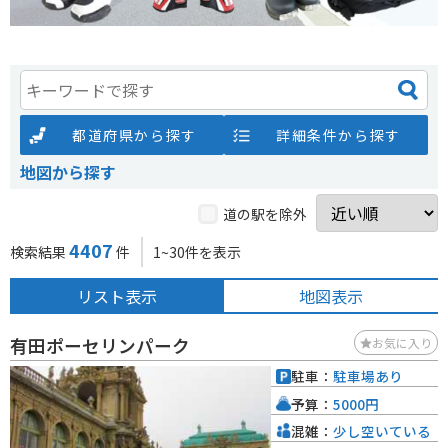
都道府県から探す
詳細条件から探す
地図から探す
道の駅を除外
4407
検索結果
件
1~30件を表示
リスト表示
地図表示
有田ポーセリンパーク
お気に入り
駐車：
駐車場あり
予算：
5000円
混雑：
少し空いている