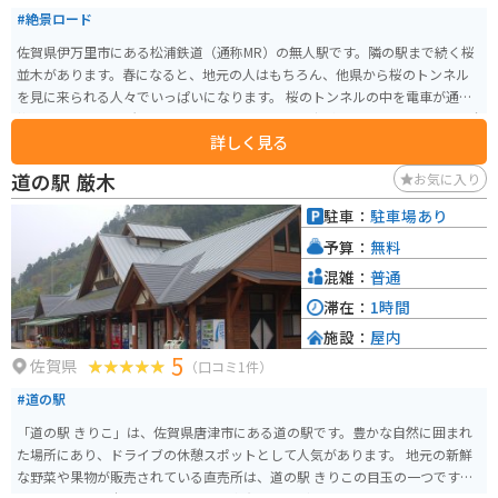
#絶景ロード
佐賀県伊万里市にある松浦鉄道（通称MR）の無人駅です。隣の駅まで続く桜
並木があります。春になると、地元の人はもちろん、他県から桜のトンネル
を見に来られる人々でいっぱいになります。 桜のトンネルの中を電車が通り
抜けるところは見所です。駅の壁には地元の小学生が絵を描いています。掃除
詳しく見る
や植物の手入れもきちんとなされていて、地元の人に愛されているのがわか
ります。桜の時期には桜祭りも開催されます。
道の駅 厳木
お気に入り
駐車：
駐車場あり
予算：
無料
混雑：
普通
滞在：
1時間
施設：
屋内
5
佐賀県
（口コミ1件）
#道の駅
「道の駅 きりこ」は、佐賀県唐津市にある道の駅です。豊かな自然に囲まれ
た場所にあり、ドライブの休憩スポットとして人気があります。 地元の新鮮
な野菜や果物が販売されている直売所は、道の駅 きりこの目玉の一つです。