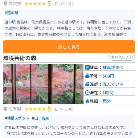
5
佐賀県
（口コミ1件）
#道の駅
道の駅 鹿島は、佐賀県鹿島市にある道の駅です。有明海に面しており、干潟
の雄大な景色を一望できます。 特産品としては、海苔や塩、干物などが有名
です。特に海苔は、佐賀県有数の産地として知られており、道の駅 鹿島でも
販売されています。お土産にいかがでしょうか。 また、道の駅 鹿島には、レ
詳しく見る
ストランや物産館、情報コーナーなどが併設されており、休憩や食事、観光
情報収集に最適です。バイクで訪れる場合、駐車場も広々としているので安
環境芸術の森
お気に入り
心です。 周辺には、祐徳稲荷神社や肥前浜宿など、観光スポットも点在して
います。道の駅 鹿島を拠点に、佐賀県の観光を楽しんでみてはいかがでしょ
駐車：
駐車場あり
うか。
予算：
500円
混雑：
混んでいる
滞在：
1時間
施設：
屋外
5
佐賀県
（口コミ1件）
#絶景スポット
#山｜高原
作礼山の中腹に位置し、30年近い歳月をかけて築き上げた紅葉の森です。
『紅葉は地球を救う』というスローガンのもとに、約1万本のモミジやカエデ