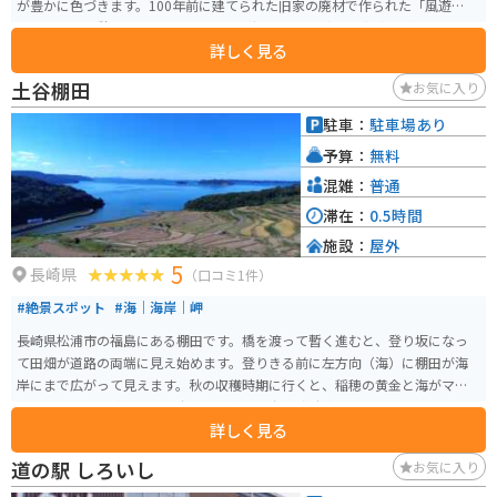
が豊かに色づきます。100年前に建てられた旧家の廃材で作られた「風遊山
荘」では、休憩することができます。 秋になると、紅葉が深紅・黄緑と色と
詳しく見る
りどりに谷を錦に染めます。
土谷棚田
お気に入り
駐車：
駐車場あり
予算：
無料
混雑：
普通
滞在：
0.5時間
施設：
屋外
5
長崎県
（口コミ1件）
#絶景スポット
#海｜海岸｜岬
長崎県松浦市の福島にある棚田です。橋を渡って暫く進むと、登り坂になっ
て田畑が道路の両端に見え始めます。登りきる前に左方向（海）に棚田が海
岸にまで広がって見えます。秋の収穫時期に行くと、稲穂の黄金と海がマッ
チして、とても綺麗です。駐車場は車で10台程度駐車可能です。
詳しく見る
道の駅 しろいし
お気に入り