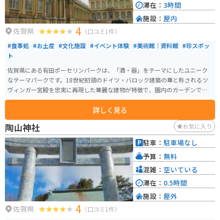
滞在：
3時間
施設：
屋内
4
佐賀県
（口コミ1件）
#食事処
#お土産
#文化施設
#イベント体験
#美術館｜資料館
#珍スポッ
ト
佐賀県にある有田ポーセリンパークは、「酒・器」をテーマにしたユニーク
なテーマパークです。18世紀初頭のドイツ・バロック建築の華と称されるツ
ヴィンガー宮殿を忠実に再現した華麗な建物が特徴で、園内のガーデンでは
四季折々の花々と鮮やかな緑が訪れる人々の心を癒します。 有田焼の歴史と
詳しく見る
文化を体験できる施設で、江戸幕末から明治初期までの有田焼の作品を展示
しています。また、有田焼の体験工房では、自分で陶器を作る体験もでき、酒
陶山神社
お気に入り
造メーカーの運営による清酒や焼酎の試飲、販売も楽しめます。飲食施設も
充実しており、花を眺めながらゆったりとした時間を過ごすことができる素
駐車：
駐車場なし
敵なスポットです。
予算：
無料
混雑：
空いている
滞在：
0.5時間
施設：
屋外
4
佐賀県
（口コミ1件）