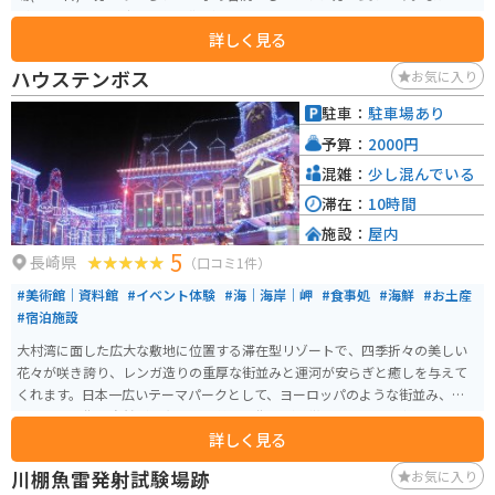
が急こう配なので歩きやすい靴がオススメです。
詳しく見る
ハウステンボス
お気に入り
駐車：
駐車場あり
予算：
2000円
混雑：
少し混んでいる
滞在：
10時間
施設：
屋内
5
長崎県
（口コミ1件）
#美術館｜資料館
#イベント体験
#海｜海岸｜岬
#食事処
#海鮮
#お土産
#宿泊施設
大村湾に面した広大な敷地に位置する滞在型リゾートで、四季折々の美しい
花々が咲き誇り、レンガ造りの重厚な街並みと運河が安らぎと癒しを与えて
くれます。日本一広いテーマパークとして、ヨーロッパのような街並み、石
畳、運河、街と自然が調和した「美しい街」が特徴です。 一年を通してイル
詳しく見る
ミネーションが華やかな街の中で、目いっぱい遊ぶこともゆっくりと宿泊す
ることもできます。「花と光の感動リゾート」と呼ばれ、異国体験を満喫で
川棚魚雷発射試験場跡
お気に入り
きる場所です。場内にはレストラン、ショップ、アミューズメント施設、ホテ