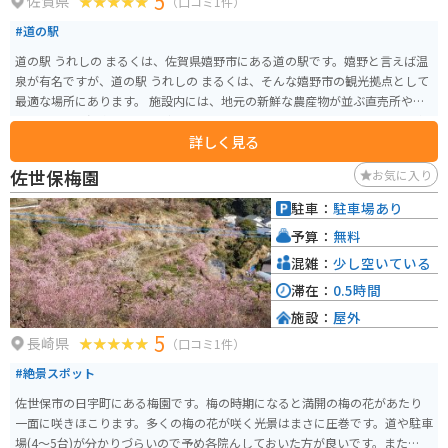
5
佐賀県
（口コミ1件）
#道の駅
道の駅 うれしの まるくは、佐賀県嬉野市にある道の駅です。嬉野と言えば温
泉が有名ですが、道の駅 うれしの まるくは、そんな嬉野市の観光拠点として
最適な場所にあります。 施設内には、地元の新鮮な農産物が並ぶ直売所や、
嬉野茶や嬉野温泉コスメなど、お土産に最適な特産品を販売するショップが
詳しく見る
あります。 また、レストランでは、佐賀県産の食材を使った料理を楽しむこ
とができます。特に、佐賀牛を使ったメニューがおすすめです。バイクで訪れ
佐世保梅園
お気に入り
た際には、駐車場も広々としているので安心です。道の駅 うれしの まるくで
休憩を挟みながら、嬉野観光を楽しんでください。
駐車：
駐車場あり
予算：
無料
混雑：
少し空いている
滞在：
0.5時間
施設：
屋外
5
長崎県
（口コミ1件）
#絶景スポット
佐世保市の日宇町にある梅園です。梅の時期になると満開の梅の花があたり
一面に咲きほこります。多くの梅の花が咲く光景はまさに圧巻です。道や駐車
場(4～5台)が分かりづらいので予め各院んしておいた方が良いです。また、道