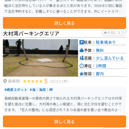
組ほど注文待ちしている人が集まるほど人気があります。30分ほど前に電話
で注文予約すると、到着しすぐに食べることができます。外にイートスペー
スがあるため、季節を感じながらの食事もできます。
詳しく見る
大村湾パーキングエリア
お気に入り
駐車：
駐車場あり
予算：
無料
混雑：
少し混んでいる
滞在：
1時間
施設：
屋内
5
長崎県
（口コミ1件）
#絶景スポット
#海｜海岸｜岬
長崎自動車道随一の景色の良さで知られる大村湾パーキングエリアは大村湾
を望む高台に位置し、大村湾の美しい眺望と、湾に沈む夕日を望むことがで
きます。「恋人の聖地」にも認定されており永遠の愛を誓い合う教会のよう
な休憩所やカップルベンチなど、恋人たちへ捧げる恋愛成就のアイテムが散
詳しく見る
りばめられています。下り線パーキングエリア内のどこかには恋が叶う「ハ
ートストーン」が床面に埋め込まれているので、探していみると楽しいかも