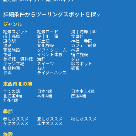
詳細条件からツーリングスポットを探す
ジャンル
絶景スポット
絶景ロード
海｜海岸｜岬
山｜高原
湖｜川｜滝
食事処
道の駅
お土産
神社｜寺院
温泉
文化施設
カフェ｜軽食
商業施設
ソフトクリーム
林道
夜景
イベント体験
宿泊施設
美術館｜資料館
海鮮
ダム
キャンプ場
スイーツ
珍スポット
動植物園
お肉
麺類
お酒
ライダーハウス
東西南北の端
全ての端
日本4端
日本本土4端
北海道4端
本州4端
四国4端
九州4端
季節
春にオススメ
夏にオススメ
秋にオススメ
冬にオススメ
年中オススメ
施設