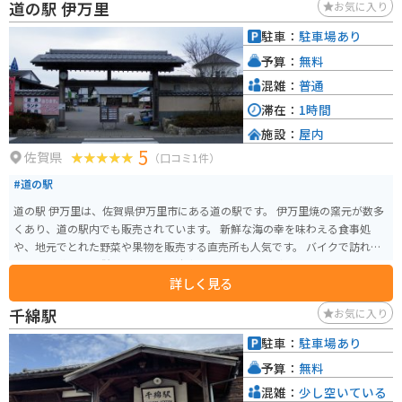
道の駅 伊万里
お気に入り
しれません。
駐車：
駐車場あり
予算：
無料
混雑：
普通
滞在：
1時間
施設：
屋内
5
佐賀県
（口コミ1件）
#道の駅
道の駅 伊万里は、佐賀県伊万里市にある道の駅です。 伊万里焼の窯元が数多
くあり、道の駅内でも販売されています。 新鮮な海の幸を味わえる食事処
や、地元でとれた野菜や果物を販売する直売所も人気です。 バイクで訪れる
場合は、道の駅に併設されている駐車場に停めることができます。 周辺に
詳しく見る
は、波静かな伊万里湾沿いを走る国道204号線が走り、ツーリングにも最適な
エリアです。 伊万里市は、古くから pottery の産地として知られており、伊
千綿駅
お気に入り
万里焼は全国的にも有名です。 道の駅 伊万里では、伊万里焼の展示や販売も
行っているので、お土産にいかがでしょうか。 【おすすめ】 * 道の駅 伊万里
駐車：
駐車場あり
で販売されている、新鮮な魚介を使った海鮮丼 * 伊万里湾を眺めながら走
予算：
無料
る、国道204号線のツーリング
混雑：
少し空いている