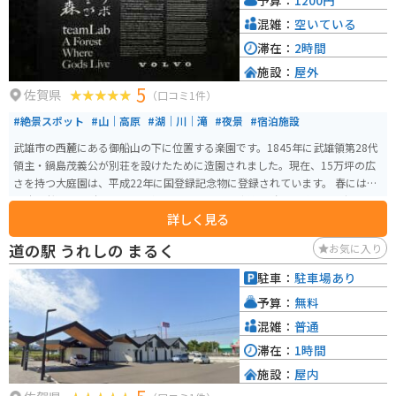
アを満喫することができます。アクセスも良好で、伊万里市内から車で約1時
間の距離にあります。
混雑：
空いている
滞在：
2時間
施設：
屋外
5
佐賀県
（口コミ1件）
#絶景スポット
#山｜高原
#湖｜川｜滝
#夜景
#宿泊施設
武雄市の西麓にある御船山の下に位置する楽園です。1845年に武雄領第28代
領主・鍋島茂義公が別荘を設けたために造園されました。現在、15万坪の広
さを持つ大庭園は、平成22年に国登録記念物に登録されています。 春には2,0
00本の桜と20万本のツツジが咲き誇り、夏には新作を含む21作品のデジタル
詳しく見る
アートプロジェクトが楽しめます。四季を通じて自然とアートが一体となっ
た景色を楽しむことができます。写真映えのスポットがたくさんあります。
道の駅 うれしの まるく
お気に入り
駐車：
駐車場あり
予算：
無料
混雑：
普通
滞在：
1時間
施設：
屋内