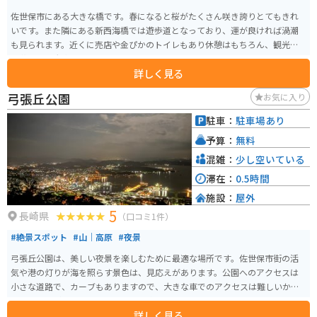
佐世保市にある大きな橋です。春になると桜がたくさん咲き誇りとてもきれ
いです。また隣にある新西海橋では遊歩道となっており、運が良ければ渦潮
も見られます。近くに売店や金ぴかのトイレもあり休憩はもちろん、観光や
お花見にも大変オススメです。
詳しく見る
弓張丘公園
お気に入り
駐車：
駐車場あり
予算：
無料
混雑：
少し空いている
滞在：
0.5時間
施設：
屋外
5
長崎県
（口コミ1件）
#絶景スポット
#山｜高原
#夜景
弓張丘公園は、美しい夜景を楽しむために最適な場所です。佐世保市街の活
気や港の灯りが海を照らす景色は、見応えがあります。公園へのアクセスは
小さな道路で、カーブもありますので、大きな車でのアクセスは難しいかも
しれませんが、バイクで走る分には楽しいです。
詳しく見る