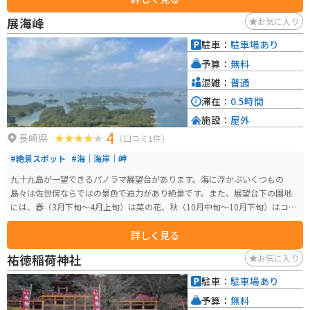
展海峰
お気に入り
駐車：
駐車場あり
予算：
無料
混雑：
普通
滞在：
0.5時間
施設：
屋外
4
長崎県
（口コミ1件）
#絶景スポット
#海｜海岸｜岬
九十九島が一望できるパノラマ展望台があります。海に浮かぶいくつもの
島々は佐世保ならではの景色で迫力があり絶景です。また、展望台下の園地
には、春（3月下旬～4月上旬）は菜の花、秋（10月中旬～10月下旬）はコス
モスが咲き誇り、花の季節は特に大勢の人で賑わっています。
詳しく見る
祐徳稲荷神社
お気に入り
駐車：
駐車場あり
予算：
無料