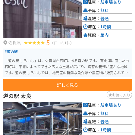
駐車：
駐車場あり
予算：
無料
混雑：
普通
滞在：
1時間
施設：
屋内
5
佐賀県
（口コミ1件）
#道の駅
「道の駅 しろいし」は、佐賀県白石町にある道の駅です。 有明海に面した白
石町は、干拓によってできた広大な土地が広がり、海苔の養殖が盛んな地域
です。道の駅 しろいしでは、地元産の新鮮な魚介類や農産物が販売されてお
り、特に海苔は種類も豊富なので、お土産に最適です。 また、併設されてい
詳しく見る
るレストランでは、地元産の食材をふんだんに使った料理を楽しむことがで
きます。 バイクで訪れる場合、道の駅には広い駐車場が完備されているので
道の駅 太良
お気に入り
安心です。周辺には、有明海沿いを走るシーサイドロードなど、風光明媚なツ
ーリングコースもあります。 道の駅 しろいしは、佐賀県内でも有数の規模を
駐車：
駐車場あり
誇る道の駅であり、地元の特産品やグルメ、観光情報など、様々な情報を入
予算：
無料
手することができます。 白石町を訪れた際には、ぜひ立ち寄ってみてくださ
い。
混雑：
普通
滞在：
1時間