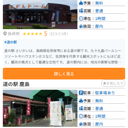
予算：
無料
混雑：
普通
滞在：
1時間
施設：
屋内
5
長崎県
（口コミ1件）
#道の駅
道の駅 さいかいは、長崎県佐世保市にある道の駅です。九十九島パールシー
リゾートやハウステンボスなど、佐世保を代表する観光スポットにもほど近
く、観光の拠点として最適な立地です。 道の駅内には、地元の新鮮な野菜や
果物を販売する農産物直売所や、佐世保バーガーなどのご当地グルメが味わ
詳しく見る
える飲食店があります。また、佐世保のお土産も充実しており、ショッピン
グを楽しむこともできます。 バイクで訪れる場合、道の駅には広い駐車場が
道の駅 鹿島
お気に入り
完備されているので安心です。周辺には、九十九島や平戸大橋など、風光明媚
な海岸線を走るシーサイドツーリングを楽しめるルートもたくさんありま
駐車：
駐車場あり
す。 佐世保は、海の幸が豊富な地域としても知られています。道の駅 さいか
予算：
無料
いでも、新鮮な魚介類を使った料理が楽しめます。また、佐世保バーガーや
レモンステーキなど、佐世保ならではの名物グルメも堪能してみてくださ
混雑：
普通
い。
滞在：
1時間
施設：
屋内