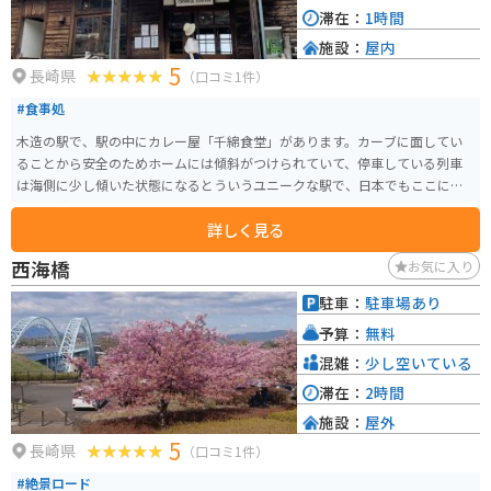
滞在：
1時間
施設：
屋内
5
長崎県
（口コミ1件）
#食事処
木造の駅で、駅の中にカレー屋「千綿食堂」があります。カーブに面してい
ることから安全のためホームには傾斜がつけられていて、停車している列車
は海側に少し傾いた状態になるとういうユニークな駅で、日本でもここにし
かない珍しい駅と言われていています。
詳しく見る
西海橋
お気に入り
駐車：
駐車場あり
予算：
無料
混雑：
少し空いている
滞在：
2時間
施設：
屋外
5
長崎県
（口コミ1件）
#絶景ロード