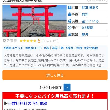
つもあるので、ツーリングにも最適です。 松浦市は、アジやサバなどの水揚
げが盛んな地域です。道の駅で購入した新鮮な魚介類をその場で味わうのも
駐車：
駐車場あり
良いですし、お土産に持ち帰るのも良いでしょう。また、松浦焼という伝統
予算：
無料
工芸品も有名です。
混雑：
空いている
滞在：
0.5時間
施設：
屋外
5
佐賀県
（口コミ1件）
#絶景スポット
#絶景ロード
#海｜海岸｜岬
#神社｜寺院
#文化施設
大魚神社の海中鳥居は、その名の通り海の中にある鳥居です。 潮が満ちてい
る時は、海の中から鳥居が顔を覗かせています。 潮がひいている時は、鳥居
の下を通ることができとっても幻想的な場所です。 海の中にある鳥居は全部
で３基あります。広い駐車場もあり、トイレも完備されています。
詳しく見る
1~30件/4407件
>
不要になったバイク用品高く売れます！
▶︎
手数料無料の宅配買取