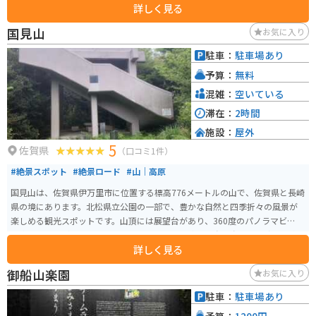
詳しく見る
ぴったりです。また、レストランでは、地元産の食材を使った料理を楽しむ
ことができます。 バイクで訪れる場合、道の駅には広い駐車場が完備されて
国見山
お気に入り
いるので安心です。ツーリングの休憩スポットとしても最適です。道の駅周辺
には、温泉施設や宿泊施設もあるので、ゆっくりと観光を楽しむこともでき
駐車：
駐車場あり
ます。 道の駅 山内は、地元の特産品やグルメ、観光情報を一度に得ることが
予算：
無料
できる便利なスポットです。ドライブやツーリングの際には、ぜひ立ち寄っ
てみてください。
混雑：
空いている
滞在：
2時間
施設：
屋外
5
佐賀県
（口コミ1件）
#絶景スポット
#絶景ロード
#山｜高原
国見山は、佐賀県伊万里市に位置する標高776メートルの山で、佐賀県と長崎
県の境にあります。北松県立公園の一部で、豊かな自然と四季折々の風景が
楽しめる観光スポットです。山頂には展望台があり、360度のパノラマビュー
を楽しむことができます。特に晴れた日には、遠く五島列島まで見渡せる絶
詳しく見る
景が広がります。また、登山道が整備されており、初心者から上級者まで楽
しめるコースが用意されています。ハイキングやバードウォッチングを楽し
御船山楽園
お気に入り
む人々にも人気があります。 春には桜やツツジが咲き誇り、秋には紅葉が美
しく、自然の美しさを堪能できます。また、国見湖畔公園も近くにあり、ピ
駐車：
駐車場あり
クニックや散策に最適な場所です。キャンプ場も併設されており、アウトド
予算：
1200円