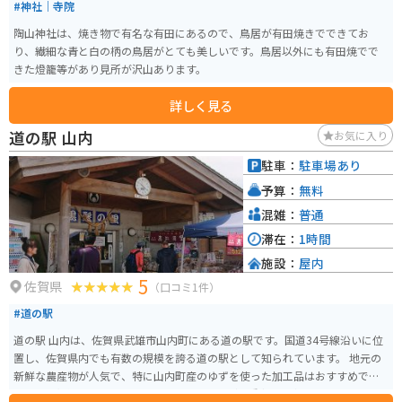
#神社｜寺院
陶山神社は、焼き物で有名な有田にあるので、鳥居が有田焼きでできてお
り、繊細な青と白の柄の鳥居がとても美しいです。鳥居以外にも有田焼でで
きた燈籠等があり見所が沢山あります。
詳しく見る
道の駅 山内
お気に入り
駐車：
駐車場あり
予算：
無料
混雑：
普通
滞在：
1時間
施設：
屋内
5
佐賀県
（口コミ1件）
#道の駅
道の駅 山内は、佐賀県武雄市山内町にある道の駅です。国道34号線沿いに位
置し、佐賀県内でも有数の規模を誇る道の駅として知られています。 地元の
新鮮な農産物が人気で、特に山内町産のゆずを使った加工品はおすすめで
す。ゆず胡椒、ゆずドリンク、ゆずアイスなど、種類も豊富なので、お土産に