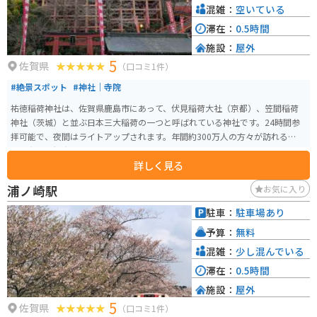
混雑：
空いている
滞在：
0.5時間
施設：
屋外
5
佐賀県
（口コミ1件）
#絶景スポット
#神社｜寺院
祐徳稲荷神社は、佐賀県鹿島市にあって、伏見稲荷大社（京都）、笠間稲荷
神社（茨城）と並ぶ日本三大稲荷の一つと呼ばれている神社です。24時間参
拝可能で、夜間はライトアップされます。年間約300万人の方々が訪れる、九
州で有名な観光スポットです。
詳しく見る
浦ノ崎駅
お気に入り
駐車：
駐車場あり
予算：
無料
混雑：
少し混んでいる
滞在：
0.5時間
施設：
屋外
5
佐賀県
（口コミ1件）