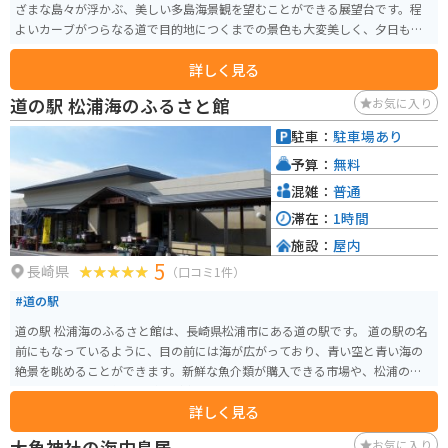
ざまな島々が浮かぶ、美しい多島海景観を望むことができる展望台です。程
よいカーブがつらなる道で目的地につくまでの景色も大変美しく、夕日も綺
麗なスポットです。
詳しく見る
道の駅 松浦海のふるさと館
お気に入り
駐車：
駐車場あり
予算：
無料
混雑：
普通
滞在：
1時間
施設：
屋内
5
長崎県
（口コミ1件）
#道の駅
道の駅 松浦海のふるさと館は、長崎県松浦市にある道の駅です。 道の駅の名
前にもなっているように、目の前には海が広がっており、青い空と青い海の
絶景を眺めることができます。新鮮な魚介類が購入できる市場や、松浦の海
の幸をふんだんに使った料理が楽しめるレストランもあります。 バイクで訪
詳しく見る
れる場合、道の駅には広い駐車場が完備されているので安心です。周辺に
は、リアス式海岸の美しい景色を眺めながら走ることができるルートがいく
大魚神社の海中鳥居
お気に入り