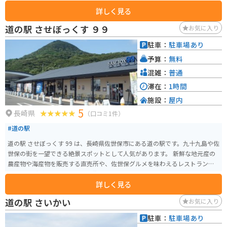
とくに、きりこ米、ハウスみかん、富有タイなどの農産物は、お土産として
詳しく見る
もおすすめです。 バイクで訪れる際は、広々とした駐車場があるので安心で
す。道の駅 きりこは、佐賀県の自然を感じながら、ゆったりと休憩できる場
道の駅 させぼっくす ９９
お気に入り
所です。
駐車：
駐車場あり
予算：
無料
混雑：
普通
滞在：
1時間
施設：
屋内
5
長崎県
（口コミ1件）
#道の駅
道の駅 させぼっくす 99 は、長崎県佐世保市にある道の駅です。九十九島や佐
世保の街を一望できる絶景スポットとして人気があります。 新鮮な地元産の
農産物や海産物を販売する直売所や、佐世保グルメを味わえるレストラン、
カフェなどがあります。特に、佐世保バーガーやレモンステーキはおすすめ
詳しく見る
です。お土産も充実しており、地元の銘菓や海産物加工品など、旅の思い出に
ぴったりです。 バイクで訪れる場合は、道の駅に広い駐車場が完備されてい
道の駅 さいかい
お気に入り
るので安心です。九十九島の景色を楽しみながらのツーリングの休憩地点と
しても最適です。佐世保市内や周辺の観光スポットへのアクセスも良いの
駐車：
駐車場あり
で、観光拠点としても便利です。