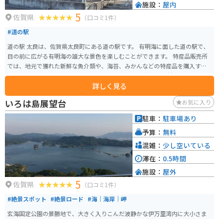
施設：
屋内
5
佐賀県
（口コミ1件）
#道の駅
道の駅 太良は、佐賀県太良町にある道の駅です。 有明海に面した道の駅で、
目の前に広がる有明海の雄大な景色を楽しむことができます。 特産品販売所
では、地元で獲れた新鮮な魚介類や、海苔、みかんなどの特産品を購入する
ことができます。 また、レストランでは、太良町の新鮮な食材を使った料理
詳しく見る
を堪能できます。 バイクで訪れる場合、道の駅には広い駐車場が完備されて
いるので安心です。 有明海沿いを走る国道207号線は、信号が少なく、景色
いろは島展望台
お気に入り
も良いため、ツーリングにも最適です。 道の駅 太良は、休憩場所としてだけ
でなく、太良町の魅力を満喫できるスポットとしてもおすすめです。
駐車：
駐車場あり
予算：
無料
混雑：
少し空いている
滞在：
0.5時間
施設：
屋外
5
佐賀県
（口コミ1件）
#絶景スポット
#絶景ロード
#海｜海岸｜岬
玄海国定公園の景勝地で、大きく入りこんだ波静かな伊万里湾内に大小さま