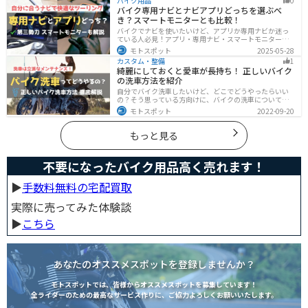
バイク用品
0
介。初心者でも安心して足回りをカッコよくドレスアッ
バイク専用ナビとナビアプリどっちを選ぶべ
プできます。
き？スマートモニターとも比較！
バイクでナビを使いたいけど、アプリか専用ナビか迷っ
ている人必見！アプリ・専用ナビ・スマートモニターの
メリット、デメリット、どんな人にオススメなのかを解
モトスポット
2025-05-28
説します。自分に合ったナビを見つけて快適なツーリン
カスタム・整備
1
グライフを送りましょう！
綺麗にしておくと愛車が長持ち！ 正しいバイク
の洗車方法を紹介
自分でバイク洗車したいけど、どこでどうやったらいい
の？そう思っている方向けに、バイクの洗車について徹
底的にまとめました。バイク洗車ができる場所から洗車
モトスポット
2022-09-20
手順まで全て解説します。正しい洗車方法は身につける
ことでバイクのメンテナンスにもなります。
もっと見る
不要になったバイク用品高く売れます！
▶︎
手数料無料の宅配買取
実際に売ってみた体験談
▶︎
こちら
あなたのオススメスポットを登録しませんか？
モトスポットでは、皆様からオススメスポットを募集しています！
全ライダーのための最高なサービス作りに、ご協力よろしくお願いいたします。