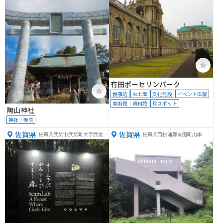
有田ポーセリンパーク
食事処
お土産
文化施設
イベント体験
美術館｜資料館
珍スポット
陶山神社
神社｜寺院
佐賀県
佐賀県
佐賀県武雄市武雄町大字武雄４
佐賀県西松浦郡有田町山本
１００