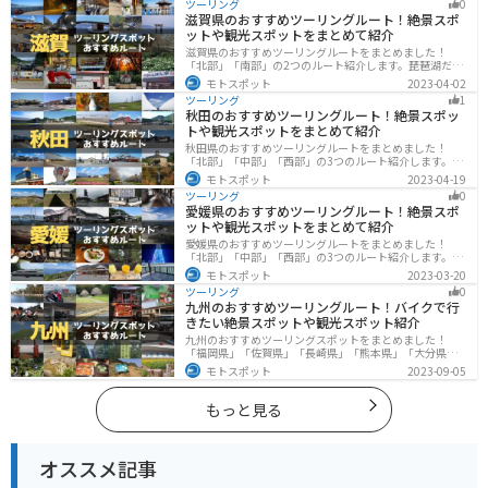
ツーリング
0
に行く際は参考にしてください。
滋賀県のおすすめツーリングルート！絶景スポ
ットや観光スポットをまとめて紹介
滋賀県のおすすめツーリングルートをまとめました！
「北部」「南部」の2つのルート紹介します。琵琶湖だけ
でなく、比叡山ドライブウェイなどの山を楽しめるスポ
モトスポット
2023-04-02
ットも多数あります。バイクで滋賀県にツーリングに行
ツーリング
1
く際は参考にしてください。
秋田のおすすめツーリングルート！絶景スポッ
トや観光スポットをまとめて紹介
秋田県のおすすめツーリングルートをまとめました！
「北部」「中部」「西部」の3つのルート紹介します。自
然豊かな山々や湖、温泉地が点在し、四季折々の景色を
モトスポット
2023-04-19
楽しめるスポットが多数あります。バイクで秋田県にツ
ツーリング
0
ーリングに行く際は参考にしてください。
愛媛県のおすすめツーリングルート！絶景スポ
ットや観光スポットをまとめて紹介
愛媛県のおすすめツーリングルートをまとめました！
「北部」「中部」「西部」の3つのルート紹介します。山
や海といった自然だけでなく、気軽に渡れる島もあり
モトスポット
2023-03-20
様々な楽しみ方ができます。バイクで愛媛県にツーリン
ツーリング
0
グに行く際は参考にしてください。
九州のおすすめツーリングルート！バイクで行
きたい絶景スポットや観光スポット紹介
九州のおすすめツーリングスポットをまとめました！
「福岡県」「佐賀県」「長崎県」「熊本県」「大分県」
「宮崎都」「鹿児島県」の各県の観光地紹介します。自
モトスポット
2023-09-05
然豊かな山々や湖、温泉地が点在し、四季折々の景色を
楽しめるスポットが多数あります。バイクで九州にツー
リングに行く際は参考にしてください。
もっと見る
オススメ記事