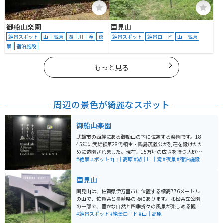
御船山楽園
国見山
絶景スポット
山｜高原
湖｜川｜滝
夜
絶景スポット
絶景ロード
山｜高原
景
宿泊施設
もっと見る
周辺の景色が綺麗なスポット
御船山楽園
武雄市の西麓にある御船山の下に位置する楽園です。18
45年に武雄領第28代領主・鍋島茂義公が別荘を設けたた
めに造園されました。現在、15万坪の広さを持つ大庭園
は、平成22年に国登録記念物に登録されています。 春に
#絶景スポット
#山｜高原
#湖｜川｜滝
#夜景
#宿泊施設
は2,000本の桜と20万本のツツジが咲き誇り、夏には新
作を含む21作品のデジタルアートプロジェクトが楽しめ
国見山
ます。四季を通じて自然とアートが一体となった景色を
楽しむことができます。写真映えのスポットがたくさん
国見山は、佐賀県伊万里市に位置する標高776メートル
あります。
の山で、佐賀県と長崎県の境にあります。北松県立公園
の一部で、豊かな自然と四季折々の風景が楽しめる観光
スポットです。山頂には展望台があり、360度のパノラ
#絶景スポット
#絶景ロード
#山｜高原
マビューを楽しむことができます。特に晴れた日には、