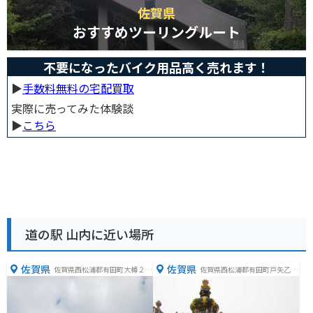
佐賀県
おすすめツーリングルート
不要になったバイク用品高く売れます！
▶︎
手数料無料の宅配買取
実際に売ってみた体験談
▶︎
こちら
道の駅 山内に近い場所
佐賀県
佐賀県
佐賀県西松浦郡有田町大樽２丁
佐賀県西松浦郡有田町戸矢乙３
目５−１
４０−２８