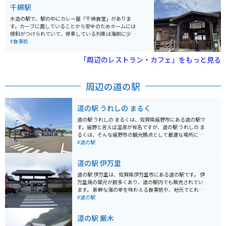
中で、目いっぱい遊ぶこともゆっくりと宿泊することも
千綿駅
できます。「花と光の感動リゾート」と呼ばれ、異国体
験を満喫できる場所です。場内にはレストラン、ショッ
木造の駅で、駅の中にカレー屋「千綿食堂」がありま
プ、アミューズメント施設、ホテル、美術館などがあ
す。カーブに面していることから安全のためホームには
り、本格的なリゾートライフを満喫することができま
傾斜がつけられていて、停車している列車は海側に少し
す。
傾いた状態になるとういうユニークな駅で、日本でもこ
#食事処
こにしかない珍しい駅と言われていています。
「周辺のレストラン・カフェ」をもっと見る
周辺の道の駅
道の駅 うれしの まるく
道の駅 うれしの まるくは、佐賀県嬉野市にある道の駅で
す。嬉野と言えば温泉が有名ですが、道の駅 うれしの ま
るくは、そんな嬉野市の観光拠点として最適な場所にあ
ります。 施設内には、地元の新鮮な農産物が並ぶ直売所
#道の駅
や、嬉野茶や嬉野温泉コスメなど、お土産に最適な特産
品を販売するショップがあります。 また、レストランで
道の駅 伊万里
は、佐賀県産の食材を使った料理を楽しむことができま
す。特に、佐賀牛を使ったメニューがおすすめです。バ
道の駅 伊万里は、佐賀県伊万里市にある道の駅です。 伊
イクで訪れた際には、駐車場も広々としているので安心
万里焼の窯元が数多くあり、道の駅内でも販売されてい
です。道の駅 うれしの まるくで休憩を挟みながら、嬉野
ます。 新鮮な海の幸を味わえる食事処や、地元でとれた
観光を楽しんでください。
野菜や果物を販売する直売所も人気です。 バイクで訪れ
#道の駅
る場合は、道の駅に併設されている駐車場に停めること
ができます。 周辺には、波静かな伊万里湾沿いを走る国
道の駅 厳木
道204号線が走り、ツーリングにも最適なエリアです。