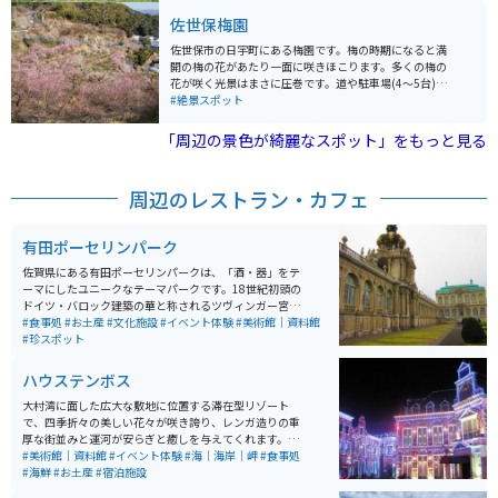
遠く五島列島まで見渡せる絶景が広がります。また、登
佐世保梅園
山道が整備されており、初心者から上級者まで楽しめる
コースが用意されています。ハイキングやバードウォッ
佐世保市の日宇町にある梅園です。梅の時期になると満
チングを楽しむ人々にも人気があります。 春には桜やツ
開の梅の花があたり一面に咲きほこります。多くの梅の
ツジが咲き誇り、秋には紅葉が美しく、自然の美しさを
花が咲く光景はまさに圧巻です。道や駐車場(4～5台)が
堪能できます。また、国見湖畔公園も近くにあり、ピク
分かりづらいので予め各院んしておいた方が良いです。
#絶景スポット
ニックや散策に最適な場所です。キャンプ場も併設され
また、道が急こう配なので歩きやすい靴がオススメで
ており、アウトドアを満喫することができます。アクセ
す。
「周辺の景色が綺麗なスポット」をもっと見る
スも良好で、伊万里市内から車で約1時間の距離にあり
ます。
周辺のレストラン・カフェ
有田ポーセリンパーク
佐賀県にある有田ポーセリンパークは、「酒・器」をテ
ーマにしたユニークなテーマパークです。18世紀初頭の
ドイツ・バロック建築の華と称されるツヴィンガー宮殿
を忠実に再現した華麗な建物が特徴で、園内のガーデン
#食事処
#お土産
#文化施設
#イベント体験
#美術館｜資料館
では四季折々の花々と鮮やかな緑が訪れる人々の心を癒
#珍スポット
します。 有田焼の歴史と文化を体験できる施設で、江戸
幕末から明治初期までの有田焼の作品を展示していま
ハウステンボス
す。また、有田焼の体験工房では、自分で陶器を作る体
験もでき、酒造メーカーの運営による清酒や焼酎の試
大村湾に面した広大な敷地に位置する滞在型リゾート
飲、販売も楽しめます。飲食施設も充実しており、花を
で、四季折々の美しい花々が咲き誇り、レンガ造りの重
眺めながらゆったりとした時間を過ごすことができる素
厚な街並みと運河が安らぎと癒しを与えてくれます。日
敵なスポットです。
本一広いテーマパークとして、ヨーロッパのような街並
#美術館｜資料館
#イベント体験
#海｜海岸｜岬
#食事処
み、石畳、運河、街と自然が調和した「美しい街」が特
#海鮮
#お土産
#宿泊施設
徴です。 一年を通してイルミネーションが華やかな街の