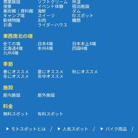
商業施設
ソフトクリーム
林道
夜景
イベント体験
宿泊施設
美術館｜資料館
海鮮
ダム
キャンプ場
スイーツ
珍スポット
動植物園
お肉
麺類
お酒
ライダーハウス
東西南北の端
全ての端
日本4端
日本本土4端
北海道4端
本州4端
四国4端
九州4端
季節
春にオススメ
夏にオススメ
秋にオススメ
冬にオススメ
年中オススメ
施設
屋内施設
屋外施設
料金
無料スポット
有料スポット
モトスポットとは
人気スポット
バイク用品