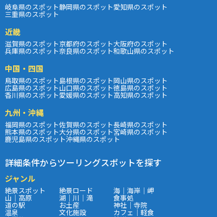
岐阜県のスポット
静岡県のスポット
愛知県のスポット
三重県のスポット
近畿
滋賀県のスポット
京都府のスポット
大阪府のスポット
兵庫県のスポット
奈良県のスポット
和歌山県のスポット
中国・四国
鳥取県のスポット
島根県のスポット
岡山県のスポット
広島県のスポット
山口県のスポット
徳島県のスポット
香川県のスポット
愛媛県のスポット
高知県のスポット
九州・沖縄
福岡県のスポット
佐賀県のスポット
長崎県のスポット
熊本県のスポット
大分県のスポット
宮崎県のスポット
鹿児島県のスポット
沖縄県のスポット
詳細条件からツーリングスポットを探す
ジャンル
絶景スポット
絶景ロード
海｜海岸｜岬
山｜高原
湖｜川｜滝
食事処
道の駅
お土産
神社｜寺院
温泉
文化施設
カフェ｜軽食