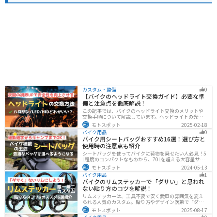
カスタム・整備
0
【バイクのヘッドライト交換ガイド】必要な準
備と注意点を徹底解説！
この記事では、バイクのヘッドライト交換のメリットや
交換手順について解説しています。ヘッドライトの光が
弱くなっていませんか？夜間の視界を改善するために
モトスポット
2025-02-18
は、適切なヘッドライト交換が必要です。自分で交換す
バイク用品
0
る方法からショップに依頼する場合の費用までわかりや
バイク用シートバッグおすすめ16選！選び方と
すくお伝えします！
使用時の注意点も紹介
シートバッグを使ってバイクに荷物を乗せたい人必見！5
L程度のコンパクトなものから、70Lを超える大容量サイ
ズまでシートバッグは種類が豊富です。用途に合わせて
モトスポット
2024-05-13
選べば今よりもっと快適に荷物を運ぶことができます。
バイク用品
1
この記事でバッグの種類や選び方、オススメ商品を紹介
バイクのリムステッカーで「ダサい」と思われ
します。
ない貼り方のコツを解説！
リムステッカーは、工具不要で安く愛車の雰囲気を変え
られる人気のカスタム。貼り方やデザイン次第で「ダサ
い」仕上がりになることも。本記事では失敗例や選び
モトスポット
2025-08-17
方、きれいに貼るコツからおすすめ商品まで詳しく紹