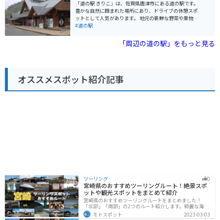
伊万里市は、古くから pottery の産地として知られてお
「道の駅 きりこ」は、佐賀県唐津市にある道の駅です。
り、伊万里焼は全国的にも有名です。 道の駅 伊万里で
豊かな自然に囲まれた場所にあり、ドライブの休憩スポ
は、伊万里焼の展示や販売も行っているので、お土産に
ットとして人気があります。 地元の新鮮な野菜や果物が
いかがでしょうか。 【おすすめ】 * 道の駅 伊万里で販売
販売されている直売所は、道の駅 きりこの目玉の一つで
#道の駅
されている、新鮮な魚介を使った海鮮丼 * 伊万里湾を眺
す。とくに、きりこ米、ハウスみかん、富有タイなどの
めながら走る、国道204号線のツーリング
農産物は、お土産としてもおすすめです。 バイクで訪れ
「周辺の道の駅」をもっと見る
る際は、広々とした駐車場があるので安心です。道の駅
きりこは、佐賀県の自然を感じながら、ゆったりと休憩
できる場所です。
オススメスポット紹介記事
ツーリング
0
宮崎県のおすすめツーリングルート！絶景スポ
ットや観光スポットをまとめて紹介
宮崎県のおすすめツーリングルートをまとめました！
「北部」「南部」の2つのルート紹介します。綺麗な海岸
線が特徴的な海・自然豊かな山・趣のある神社を満喫す
モトスポット
2023-03-03
るツーリングができます。バイクで宮崎県にツーリング