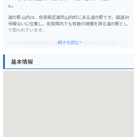
ん。
道の駅 山内は、佐賀県武雄市山内町にある道の駅です。国道34
号線沿いに位置し、佐賀県内でも有数の規模を誇る道の駅とし
て知られています。
...続きを読む
地元の新鮮な農産物が人気で、特に山内町産のゆずを使った加
工品はおすすめです。ゆず胡椒、ゆずドリンク、ゆずアイスな
ど、種類も豊富なので、お土産にぴったりです。また、レスト
基本情報
ランでは、地元産の食材を使った料理を楽しむことができま
す。
バイクで訪れる場合、道の駅には広い駐車場が完備されている
ので安心です。ツーリングの休憩スポットとしても最適です。
道の駅周辺には、温泉施設や宿泊施設もあるので、ゆっくりと
観光を楽しむこともできます。
道の駅 山内は、地元の特産品やグルメ、観光情報を一度に得る
ことができる便利なスポットです。ドライブやツーリングの際
には、ぜひ立ち寄ってみてください。